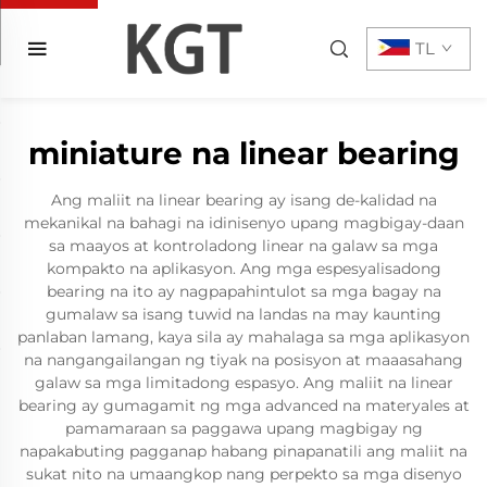
TL
miniature na linear bearing
Ang maliit na linear bearing ay isang de-kalidad na
mekanikal na bahagi na idinisenyo upang magbigay-daan
sa maayos at kontroladong linear na galaw sa mga
kompakto na aplikasyon. Ang mga espesyalisadong
bearing na ito ay nagpapahintulot sa mga bagay na
gumalaw sa isang tuwid na landas na may kaunting
panlaban lamang, kaya sila ay mahalaga sa mga aplikasyon
na nangangailangan ng tiyak na posisyon at maaasahang
galaw sa mga limitadong espasyo. Ang maliit na linear
bearing ay gumagamit ng mga advanced na materyales at
pamamaraan sa paggawa upang magbigay ng
napakabuting pagganap habang pinapanatili ang maliit na
sukat nito na umaangkop nang perpekto sa mga disenyo