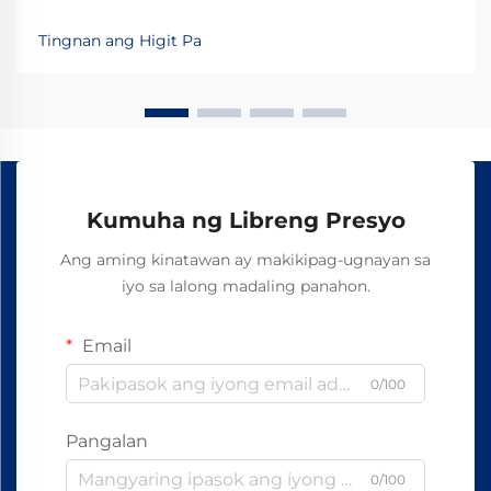
operasyon para sa mga mekanikal na bahagi. Ang
mga pasilidad sa industriya na nangangasiwa ng
Tingnan ang Higit Pa
mga korosibong kemikal, acid, at mga caustic na
substansiya ay nangangailangan ng mga solusyon na
inenginyero nang may presisyon upang mapanatili...
Kumuha ng Libreng Presyo
Ang aming kinatawan ay makikipag-ugnayan sa
iyo sa lalong madaling panahon.
Email
0/100
Pangalan
0/100