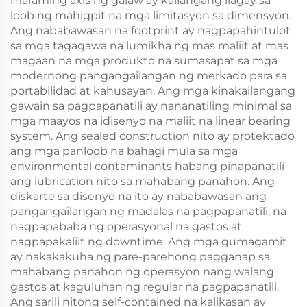
maraming axis ng galaw ay kailangang ilagay sa
loob ng mahigpit na mga limitasyon sa dimensyon.
Ang nababawasan na footprint ay nagpapahintulot
sa mga tagagawa na lumikha ng mas maliit at mas
magaan na mga produkto na sumasapat sa mga
modernong pangangailangan ng merkado para sa
portabilidad at kahusayan. Ang mga kinakailangang
gawain sa pagpapanatili ay nananatiling minimal sa
mga maayos na idisenyo na maliit na linear bearing
system. Ang sealed construction nito ay protektado
ang mga panloob na bahagi mula sa mga
environmental contaminants habang pinapanatili
ang lubrication nito sa mahabang panahon. Ang
diskarte sa disenyo na ito ay nababawasan ang
pangangailangan ng madalas na pagpapanatili, na
nagpapababa ng operasyonal na gastos at
nagpapakaliit ng downtime. Ang mga gumagamit
ay nakakakuha ng pare-parehong pagganap sa
mahabang panahon ng operasyon nang walang
gastos at kaguluhan ng regular na pagpapanatili.
Ang sarili nitong self-contained na kalikasan ay