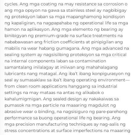
cycles. Ang mga coating na may resistance sa corrosion o
ang mga opsyon na gawa sa stainless steel ay nagbibigay
ng proteksyon laban sa mga mapanghamong kondisyon
ng kapaligiran, na nagpapahaba ng operational life sa mga
hamon na aplikasyon. Ang mga elemento ng bearing ay
binibigyan ng premium-grade na surface treatments na
nababawasan ang friction coefficients at pinipigilan ang
mabilis na wear habang gumagana. Ang mga advanced na
sealing system ay nagsisilbing proteksyon sa mga critical
na internal components laban sa contamination
samantalang inilalagay at iniiwan ang mahahalagang
lubricants nang matagal. Ang iba’t ibang konpigurasyon ng
seal ay sumasaklaw sa iba’t ibang operating environment—
from clean room applications hanggang sa industrial
settings na may mataas na antas ng alikabok o
kahalumigmigan. Ang sealed design ay nakakaiwas sa
pumasok na mga particle na maaaring magdulot ng
abrasive wear o binding, na nagsisiguro ng pare-parehong
performance sa buong operational life ng bearing. Ang
mga precision manufacturing techniques ay nag-aalis ng
stress concentrations at surface imperfections na maaaring