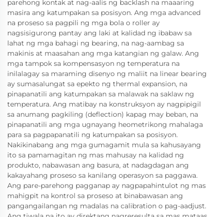
parehong kontak at nag-aalis ng backlash na maaaring
masira ang katumpakan sa posisyon. Ang mga advanced
na proseso sa pagpili ng mga bola o roller ay
nagsisigurong pantay ang laki at kalidad ng ibabaw sa
lahat ng mga bahagi ng bearing, na nag-aambag sa
makinis at maasahan ang mga katangian ng galaw. Ang
mga tampok sa kompensasyon ng temperatura na
inilalagay sa maraming disenyo ng maliit na linear bearing
ay sumasalungat sa epekto ng thermal expansion, na
pinapanatili ang katumpakan sa malawak na saklaw ng
temperatura. Ang matibay na konstruksyon ay nagpipigil
sa anumang pagkiling (deflection) kapag may beban, na
pinapanatili ang mga ugnayang heometrikong mahalaga
para sa pagpapanatili ng katumpakan sa posisyon.
Nakikinabang ang mga gumagamit mula sa kahusayang
ito sa pamamagitan ng mas mahusay na kalidad ng
produkto, nabawasan ang basura, at nadagdagan ang
kakayahang proseso sa kanilang operasyon sa paggawa.
Ang pare-parehong pagganap ay nagpapahintulot ng mas
mahigpit na kontrol sa proseso at binabawasan ang
pangangailangan ng madalas na calibration o pag-aadjust.
Ang tiwala na ito ay direktang nagreresulta sa mas mataas