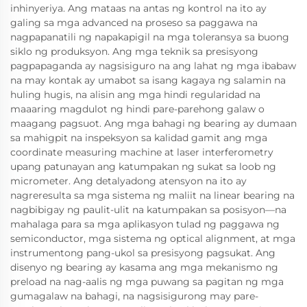
inhinyeriya. Ang mataas na antas ng kontrol na ito ay
galing sa mga advanced na proseso sa paggawa na
nagpapanatili ng napakapigil na mga toleransya sa buong
siklo ng produksyon. Ang mga teknik sa presisyong
pagpapaganda ay nagsisiguro na ang lahat ng mga ibabaw
na may kontak ay umabot sa isang kagaya ng salamin na
huling hugis, na alisin ang mga hindi regularidad na
maaaring magdulot ng hindi pare-parehong galaw o
maagang pagsuot. Ang mga bahagi ng bearing ay dumaan
sa mahigpit na inspeksyon sa kalidad gamit ang mga
coordinate measuring machine at laser interferometry
upang patunayan ang katumpakan ng sukat sa loob ng
micrometer. Ang detalyadong atensyon na ito ay
nagreresulta sa mga sistema ng maliit na linear bearing na
nagbibigay ng paulit-ulit na katumpakan sa posisyon—na
mahalaga para sa mga aplikasyon tulad ng paggawa ng
semiconductor, mga sistema ng optical alignment, at mga
instrumentong pang-ukol sa presisyong pagsukat. Ang
disenyo ng bearing ay kasama ang mga mekanismo ng
preload na nag-aalis ng mga puwang sa pagitan ng mga
gumagalaw na bahagi, na nagsisigurong may pare-