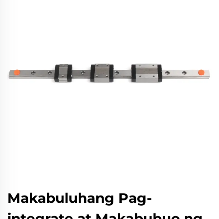
Makabuluhang Pag-
integrate at Makabubuo ng