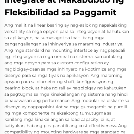
Fleksibilidad sa Paggamit
Ang maliit na linear bearing ay nag-aalok ng napakalaking
versatility sa mga opsyon para sa integrasyon at kahutukan
sa aplikasyon, na sumasagot sa iba't ibang mga
pangangailangan sa inhinyeriya sa maraming industriya.
Ang mga standard na mounting interface ay nagpapadali
ng integrasyon sa mga umiiral na sistema, samantalang
ang mga opsyon para sa custom configuration ay
nagbibigay-daan sa mga inhinyero na i-optimize ang mga
disenyo para sa mga tiyak na aplikasyon. Ang maraming
opsyon para sa diameter ng shaft, konfigurasyon ng
bearing block, at haba ng rail ay nagbibigay ng kahutukan
sa pagtugma sa mga kinakailangan ng sistema nang hindi
binabawasan ang performance. Ang modular na diskarte sa
disenyo ay nagpapahintulot sa mga gumagamit na pumili
ng mga komponente na eksaktong tumutugma sa
kanilang mga kinakailangan sa load capacity, bilis, at
katiyakan, habang pinapanatili ang cost effectiveness. Ang
compatibility ng mounting hardware sa mga standard na