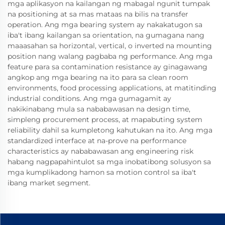
mga aplikasyon na kailangan ng mabagal ngunit tumpak
na positioning at sa mas mataas na bilis na transfer
operation. Ang mga bearing system ay nakakatugon sa
iba't ibang kailangan sa orientation, na gumagana nang
maaasahan sa horizontal, vertical, o inverted na mounting
position nang walang pagbaba ng performance. Ang mga
feature para sa contamination resistance ay ginagawang
angkop ang mga bearing na ito para sa clean room
environments, food processing applications, at matitinding
industrial conditions. Ang mga gumagamit ay
nakikinabang mula sa nababawasan na design time,
simpleng procurement process, at mapabuting system
reliability dahil sa kumpletong kahutukan na ito. Ang mga
standardized interface at na-prove na performance
characteristics ay nababawasan ang engineering risk
habang nagpapahintulot sa mga inobatibong solusyon sa
mga kumplikadong hamon sa motion control sa iba't
ibang market segment.