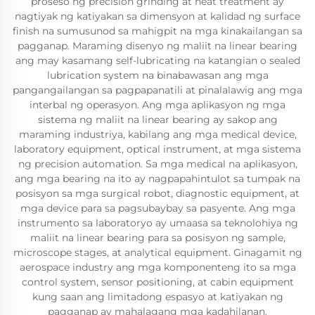
proseso ng precision grinding at heat treatment ay
nagtiyak ng katiyakan sa dimensyon at kalidad ng surface
finish na sumusunod sa mahigpit na mga kinakailangan sa
pagganap. Maraming disenyo ng maliit na linear bearing
ang may kasamang self-lubricating na katangian o sealed
lubrication system na binabawasan ang mga
pangangailangan sa pagpapanatili at pinalalawig ang mga
interbal ng operasyon. Ang mga aplikasyon ng mga
sistema ng maliit na linear bearing ay sakop ang
maraming industriya, kabilang ang mga medical device,
laboratory equipment, optical instrument, at mga sistema
ng precision automation. Sa mga medical na aplikasyon,
ang mga bearing na ito ay nagpapahintulot sa tumpak na
posisyon sa mga surgical robot, diagnostic equipment, at
mga device para sa pagsubaybay sa pasyente. Ang mga
instrumento sa laboratoryo ay umaasa sa teknolohiya ng
maliit na linear bearing para sa posisyon ng sample,
microscope stages, at analytical equipment. Ginagamit ng
aerospace industry ang mga komponenteng ito sa mga
control system, sensor positioning, at cabin equipment
kung saan ang limitadong espasyo at katiyakan ng
pagganap ay mahalagang mga kadahilanan.