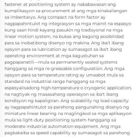
fastener at positioning system ay nababawasan ang
kumplikasyon sa procurement at ang mga kinakailangan
sa imbentaryo. Ang compact na form factor ay
nagpapahintulot ng integrasyon sa mga mainit na espasyo
kung saan hindi kayang pasukin ng tradisyonal na mga
linear motion system, na bukas ang bagong posibilidad
para sa inobatibong disenyo ng makina. Ang iba't ibang
opsyon para sa lubrication ay sumasagot sa iba't ibang
operating environment at mga kagustuhan sa
pagpapanatili—mula sa permanently sealed systems
hanggang sa mga re-greasable configuration. Ang mga
opsyon para sa temperature rating ay umaabot mula sa
standard na industrial range hanggang sa mga
espesyalisadong high-temperature o cryogenic application,
na nagtiyak ng maaasahang operasyon sa iba't ibang
kondisyon ng kapaligiran. Ang scalability ng load capacity
ay nagpapahintulot sa parehong pangunahing disenyo ng
miniature linear bearing na maglingkod sa mga aplikasyon
mula sa light-duty positioning system hanggang sa
moderate industrial automation equipment. Ang mga
pagkakaiba sa speed capability ay sumasagot sa parehong