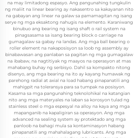
na may limitadong espasyo. Ang pangunahing tungkulin
ng maliit na linear bearing ay nakasentro sa kakayanan nito
na gabayan ang linear na galaw sa pamamagitan ng isang
serye ng mga eksaktong nahugis na elemento. Karaniwang
binubuo ang bearing ng isang shaft o rail system na
pinagsasama sa isang bearing block o carriage na
gumagalaw sa gabay na landas. Ang mga ball bearing o
roller element na nakaposisyon sa loob ng assembly ay
binabawasan ang panlaban sa pagitan ng mga gumagalaw
na ibabaw, na nagtitiyak ng maayos na operasyon at mas
mahabang buhay ng serbisyo. Dahil sa kompakto nitong
disenyo, ang mga bearing na ito ay kayang humawak ng
parehong radial at axial na load habang pinapanatili ang
mahigpit na toleransya para sa tumpak na posisyon.
Kasama sa mga pangunahing teknolohikal na katangian
nito ang mga materyales na laban sa korosyon tulad ng
stainless steel o mga espesyal na alloy na kaya ang mga
mapanganib na kapaligiran sa operasyon. Ang mga
advanced na sealing system ay protektado ang mga
panloob na bahagi mula sa kontaminasyon habang
pinapanatili ang mahahalagang lubricants. Ang mga