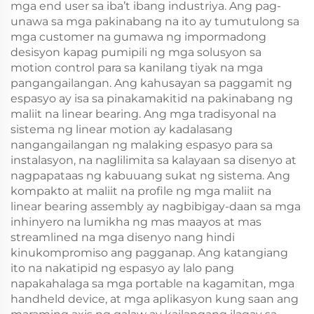
mga end user sa iba’t ibang industriya. Ang pag-
unawa sa mga pakinabang na ito ay tumutulong sa
mga customer na gumawa ng impormadong
desisyon kapag pumipili ng mga solusyon sa
motion control para sa kanilang tiyak na mga
pangangailangan. Ang kahusayan sa paggamit ng
espasyo ay isa sa pinakamakitid na pakinabang ng
maliit na linear bearing. Ang mga tradisyonal na
sistema ng linear motion ay kadalasang
nangangailangan ng malaking espasyo para sa
instalasyon, na naglilimita sa kalayaan sa disenyo at
nagpapataas ng kabuuang sukat ng sistema. Ang
kompakto at maliit na profile ng mga maliit na
linear bearing assembly ay nagbibigay-daan sa mga
inhinyero na lumikha ng mas maayos at mas
streamlined na mga disenyo nang hindi
kinukompromiso ang pagganap. Ang katangiang
ito na nakatipid ng espasyo ay lalo pang
napakahalaga sa mga portable na kagamitan, mga
handheld device, at mga aplikasyon kung saan ang