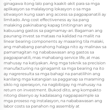
ginagawa itong lalo pang kaakit-akit para sa mga
aplikasyon sa malalayong lokasyon o sa mga
sitwasyon kung saan ang access sa pagpapanatili ay
limitado. Ang cost effectiveness ay isa pang
malaking pakinabang kapag tinitingnan ang
kabuuang gastos sa pagmamay-ari. Bagaman ang
paunang invest sa mataas na kalidad na maliit na
linear bearing components ay maaaring tila malaki,
ang mahabang panahong halaga nito ay malinaw sa
pamamagitan ng nababawasan ang gastos sa
pagpapanatili, mas mahabang service life, at mas
mahusay na katiyakan. Ang mga teknik sa precision
manufacturing na ginagamit sa mga bearing na ito
ay nagreresulta sa mga bahagi na panatilihin ang
kanilang mga katangian sa pagganap sa maraming
siklo ng operasyon, na nagbibigay ng mahusay na
return on investment. Bukod dito, ang kompakto
nitong disenyo ay kadalasang nagpapasimple sa
mga proseso ng instalasyon, na nababawasan ang
labor costs sa panahon ng assembly at