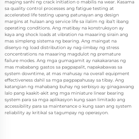
maging sanhi ng crack initiation o mabilis na wear. Kasama
sa quality control processes ang fatigue testing at
accelerated life testing upang patunayan ang design
margins at hulaan ang service life sa ilalim ng iba’t ibang
operating conditions. Ang matibay na konstruksyon ay
kaya ang shock loads at vibration na maaaring sirain ang
mas simpleng sistema ng bearing. Ang maingat na
disenyo ng load distribution ay nag-iimbay ng stress
concentrations na maaaring magdulot ng premature
failure modes. Ang mga gumagamit ay nakakaranas ng
mas mababang gastos sa pagpapalit, napakabawas sa
system downtime, at mas mahusay na overall equipment
effectiveness dahil sa mga pagpapahusay sa tibay. Ang
katangian ng mahabang buhay ng serbisyo ay ginagawang
lalo pang kaakit-akit ang mga miniature linear bearing
system para sa mga aplikasyon kung saan limitado ang
accessibility para sa maintenance o kung saan ang system
reliability ay kritikal sa tagumpay ng operasyon.