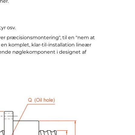
ner.
yr osv.
r præcisionsmontering", til en "nem at
 komplet, klar-til-installation lineær
gende nøglekomponent i designet af