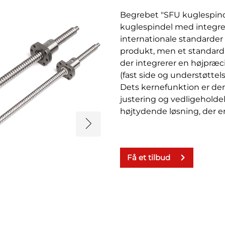
Begrebet "SFU kuglespinde
kuglespindel med integr
internationale standarder 
produkt, men et standard
der integrerer en højpræc
(fast side og understøtte
Dets kernefunktion er den 
justering og vedligeholde
højtydende løsning, der er 
Få et tilbud