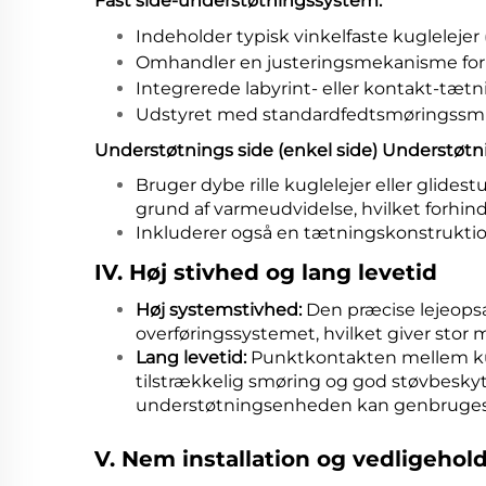
Fast side-understøtningssystem:
Indeholder typisk vinkelfaste kuglelejer
Omhandler en justeringsmekanisme for fo
Integrerede labyrint- eller kontakt-tætni
Udstyret med standardfedtsmøringssmut
Understøtnings side (enkel side) Understøt
Bruger dybe rille kuglelejer eller glidestu
grund af varmeudvidelse, hvilket forhin
Inkluderer også en tætningskonstruktio
IV. Høj stivhed og lang levetid
Høj systemstivhed:
Den præcise lejeopsæ
overføringssystemet, hvilket giver sto
Lang levetid:
Punktkontakten mellem kug
tilstrækkelig smøring og god støvbeskytt
understøtningsenheden kan genbruges
V. Nem installation og vedligehol