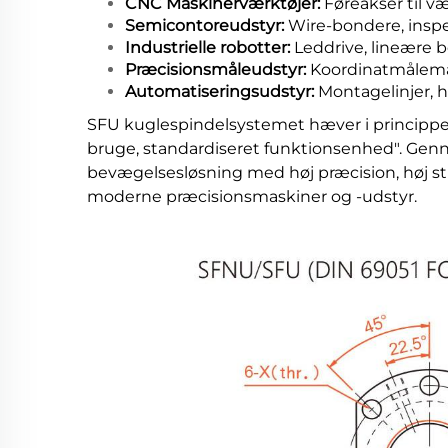
CNC Maskinerværktøjer:
Føreakser til v
Semicontoreudstyr:
Wire-bondere, inspe
Industrielle robotter:
Leddrive, lineære
Præcisionsmåleudstyr:
Koordinatmålemas
Automatiseringsudstyr:
Montagelinjer, 
SFU kuglespindelsystemet hæver i princippet
bruge, standardiseret funktionsenhed". Genne
bevægelsesløsning med høj præcision, høj s
moderne præcisionsmaskiner og -udstyr.