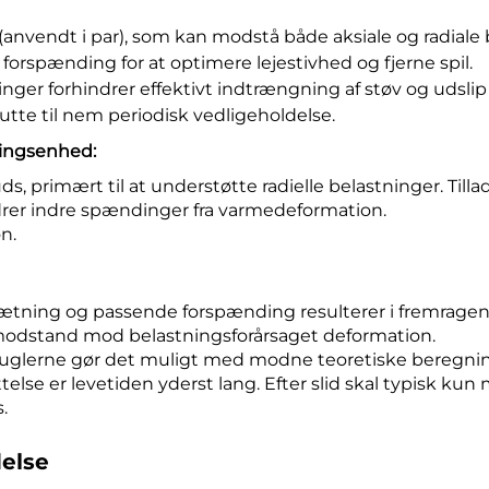
 (anvendt i par), som kan modstå både aksiale og radiale 
rspænding for at optimere lejestivhed og fjerne spil.
nger forhindrer effektivt indtrængning af støv og udslip 
te til nem periodisk vedligeholdelse.
ningsenhed:
ds, primært til at understøtte radielle belastninger. Tillade
drer indre spændinger fra varmedeformation.
n.
tning og passende forspænding resulterer i fremragende
r modstand mod belastningsforårsaget deformation.
lerne gør det muligt med modne teoretiske beregninge
else er levetiden yderst lang. Efter slid skal typisk kun
.
delse