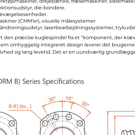
ærktøjsmaskiner, drejebænke, fræsemaskiner, slibemaski
ktionsudstyr, die-bondere.
 bevægelsesenheder.
kiner (CMM'er), visuelle målesystemer.
håndteringsudstyr, laserbearbejdningssystemer, trykudst
 den præcise kuglespindel fra et "komponent, der kræve
m omhyggelig integreret design leverer det brugerne en
tivhed og lang levetid. Det er en uundværlig grundlæg