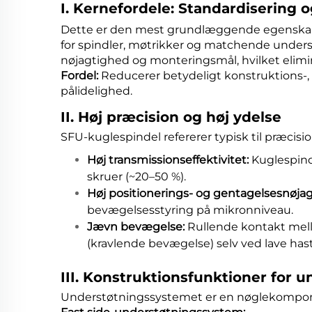
I. Kernefordele: Standardisering 
Dette er den mest grundlæggende egenskab 
for spindler, møtrikker og matchende unders
nøjagtighed og monteringsmål, hvilket elimin
Fordel:
Reducerer betydeligt konstruktions-
pålidelighed.
II. Høj præcision og høj ydelse
SFU-kuglespindel refererer typisk til præcisio
Høj transmissionseffektivitet:
Kuglespind
skruer (~20–50 %).
Høj positionerings- og gentagelsesnøja
bevægelsesstyring på mikronniveau.
Jævn bevægelse:
Rullende kontakt mell
(kravlende bevægelse) selv ved lave has
III. Konstruktionsfunktioner for
Understøtningssystemet er en nøglekompon