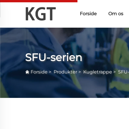
Forside
Om os
SFU-serien
Forside
>
Produkter
>
Kugletrappe
>
SFU-