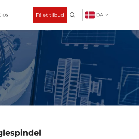
 os
DA
Få et tilbud
glespindel