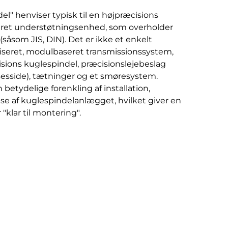
l" henviser typisk til en højpræcisions
eret understøtningsenhed, som overholder
(såsom JIS, DIN). Det er ikke et enkelt
iseret, modulbaseret transmissionssystem,
isions kuglespindel, præcisionslejebeslag
lsesside), tætninger og et smøresystem.
betydelige forenkling af installation,
lse af kuglespindelanlægget, hvilket giver en
"klar til montering".