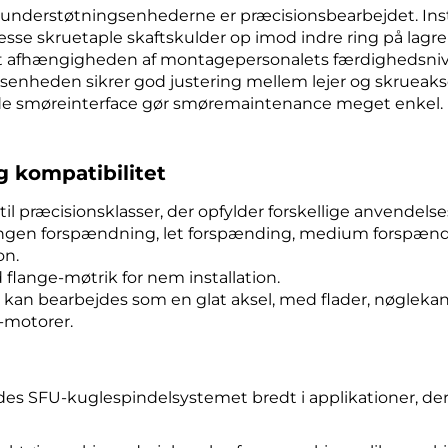
understøtningsenhederne er præcisionsbearbejdet. Insta
esse skruetaple skaftskulder op imod indre ring på lagr
nt afhængigheden af montagepersonalets færdighedsniv
senheden sikrer god justering mellem lejer og skrueaks
de smøreinterface gør smøremaintenance meget enkel. 
 kompatibilitet
til præcisionsklasser, der opfylder forskellige anvendels
ingen forspændning, let forspænding, medium forspænd
on.
 flange-møtrik for nem installation.
an bearbejdes som en glat aksel, med flader, nøglekanale
r-motorer.
s SFU-kuglespindelsystemet bredt i applikationer, der