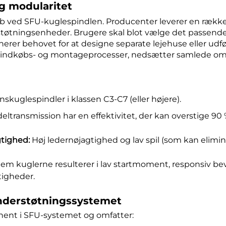
og modularitet
ved SFU-kuglespindlen. Producenter leverer en række 
tøtningsenheder. Brugere skal blot vælge det passende 
erer behovet for at designe separate lejehuse eller udf
, indkøbs- og montageprocesser, nedsætter samlede om
nskuglespindler i klassen C3-C7 (eller højere).
eltransmission har en effektivitet, der kan overstige 9
gtighed:
Høj ledernøjagtighed og lav spil (som kan elimi
em kuglerne resulterer i lav startmoment, responsiv bev
tigheder.
 understøtningssystemet
ent i SFU-systemet og omfatter: