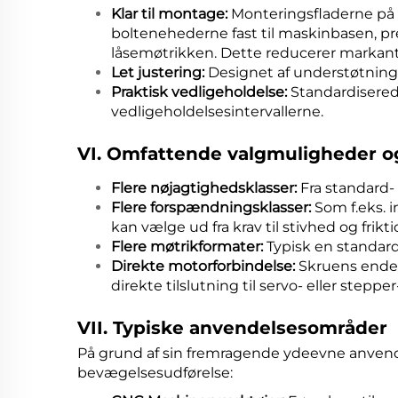
Klar til montage:
Monteringsfladerne på 
boltenehederne fast til maskinbasen, pr
låsemøtrikken. Dette reducerer marka
Let justering:
Designet af understøtning
Praktisk vedligeholdelse:
Standardisere
vedligeholdelsesintervallerne.
VI. Omfattende valgmuligheder og
Flere nøjagtighedsklasser:
Fra standard- 
Flere forspændningsklasser:
Som f.eks. 
kan vælge ud fra krav til stivhed og frikti
Flere møtrikformater:
Typisk en standard
Direkte motorforbindelse:
Skruens ende k
direkte tilslutning til servo- eller steppe
VII. Typiske anvendelsesområder
På grund af sin fremragende ydeevne anvende
bevægelsesudførelse: