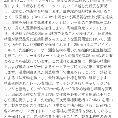
25mmリニアガイドレールは、高度な製造工程および品質管理措
置により、生産される各ユニットにおいて卓越した精度を実現
し、比類ない精密性を発揮します。最先端の研削技術を用いるこ
とで、表面粗さ（Ra）0.4μm未満という高品質な仕上げ面を達成
し、摩擦を極限まで低減するとともに、レールの全動作範囲にわ
たり一貫した運動特性を確保します。高精度測定システムによ
り、寸法精度が±0.005mm以内であることが検証され、位置決め
精度が製品品質に直接影響を与えるような重要用途において、適
切な適合性および機能性が保証されます。25mmリニアガイドレ
ールは、先進的なレーザー測定技術を用いた包括的な直進性検証
を経ており、レール長1メートルあたりの偏差が0.05mm以内に収
まることを確認しています。この優れた直進性は、機械の精度向
上および最終ユーザーによるセットアップ時間の短縮に直接寄与
します。温度制御された製造環境下で生産を行うことで、熱変化
による寸法変動を防止し、最終製品の仕様を確実に維持します。
精密研削されたレール表面は、マッチングされたキャリッジアセ
ンブリと協働して、±0.002mm以内の位置決め繰返し精度を実現
し、部品の正確な配置および組立作業を必要とする用途に不可欠
な性能を提供します。先進的な三次元座標測定機（CMM）を用い
て、製造プロセス全体にわたり重要な寸法が検証され、出荷前に
各25mmリニアガイドレールが厳格な品質基準を満たしているこ
とを保証します。専用の治具を用いることで、製造工程中の適切