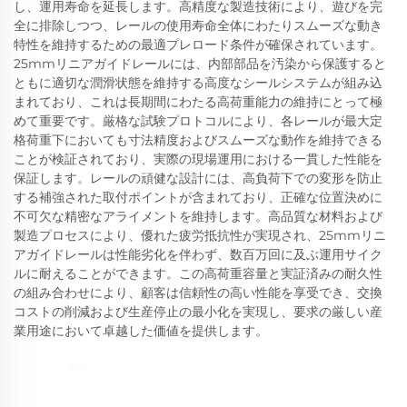
し、運用寿命を延長します。高精度な製造技術により、遊びを完
全に排除しつつ、レールの使用寿命全体にわたりスムーズな動き
特性を維持するための最適プレロード条件が確保されています。
25mmリニアガイドレールには、内部部品を汚染から保護すると
ともに適切な潤滑状態を維持する高度なシールシステムが組み込
まれており、これは長期間にわたる高荷重能力の維持にとって極
めて重要です。厳格な試験プロトコルにより、各レールが最大定
格荷重下においても寸法精度およびスムーズな動作を維持できる
ことが検証されており、実際の現場運用における一貫した性能を
保証します。レールの頑健な設計には、高負荷下での変形を防止
する補強された取付ポイントが含まれており、正確な位置決めに
不可欠な精密なアライメントを維持します。高品質な材料および
製造プロセスにより、優れた疲労抵抗性が実現され、25mmリニ
アガイドレールは性能劣化を伴わず、数百万回に及ぶ運用サイク
ルに耐えることができます。この高荷重容量と実証済みの耐久性
の組み合わせにより、顧客は信頼性の高い性能を享受でき、交換
コストの削減および生産停止の最小化を実現し、要求の厳しい産
業用途において卓越した価値を提供します。