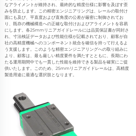
なアライメントが維持され、最終的な精度仕様に影響を及ぼす歪
みを防止します。この精密エンジニアリングは、レールの取付け
面にも及び、平直度および直角度の公差が厳密に制御されてお
り、既存の機械構造への正確な取付けおよびアライメントを容易
にします。各25mmリニアガイドレールには品質保証書が同封さ
れ、寸法検証データおよび性能仕様が記載されており、顧客が自
社の高精度機械へのコンポーネント統合を確信を持って行えるよ
う支援します。このような精密エンジニアリングへの取り組みに
より、顧客は、最も厳しい精度要件を満たすとともに、長期にわ
たる運用期間中でも一貫した性能を維持できる製品を確実にご提
供いたします。このため、25mmリニアガイドレールは、高精度
製造用途に最適な選択肢となります。