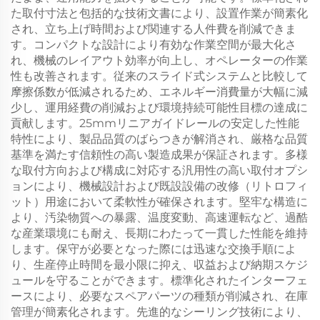
た取付寸法と包括的な技術文書により、設置作業が簡素化
され、立ち上げ時間および関連する人件費を削減できま
す。コンパクトな設計により有効な作業空間が最大化さ
れ、機械のレイアウト効率が向上し、オペレーターの作業
性も改善されます。従来のスライド式システムと比較して
摩擦係数が低減されるため、エネルギー消費量が大幅に減
少し、運用経費の削減および環境持続可能性目標の達成に
貢献します。25mmリニアガイドレールの安定した性能
特性により、製品品質のばらつきが解消され、厳格な品質
基準を満たす信頼性の高い製造成果が保証されます。多様
な取付方向および構成に対応する汎用性の高い取付オプシ
ョンにより、機械設計および既設設備の改修（リトロフィ
ット）用途において柔軟性が確保されます。堅牢な構造に
より、汚染物質への暴露、温度変動、高速運転など、過酷
な産業環境にも耐え、長期にわたって一貫した性能を維持
します。保守が必要となった際には迅速な交換手順によ
り、生産停止時間を最小限に抑え、収益および納期スケジ
ュールを守ることができます。標準化されたインターフェ
ースにより、必要なスペアパーツの種類が削減され、在庫
管理が簡素化されます。先進的なシーリング技術により、