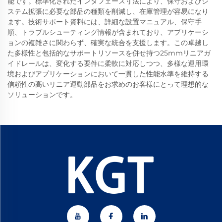
能です。標準化されたインタフェース寸法により、保守およびシ
ステム拡張に必要な部品の種類を削減し、在庫管理が容易になり
ます。技術サポート資料には、詳細な設置マニュアル、保守手
順、トラブルシューティング情報が含まれており、アプリケーシ
ョンの複雑さに関わらず、確実な統合を支援します。この卓越し
た多様性と包括的なサポートリソースを併せ持つ25mmリニアガ
イドレールは、変化する要件に柔軟に対応しつつ、多様な運用環
境およびアプリケーションにおいて一貫した性能水準を維持する
信頼性の高いリニア運動部品をお求めのお客様にとって理想的な
ソリューションです。