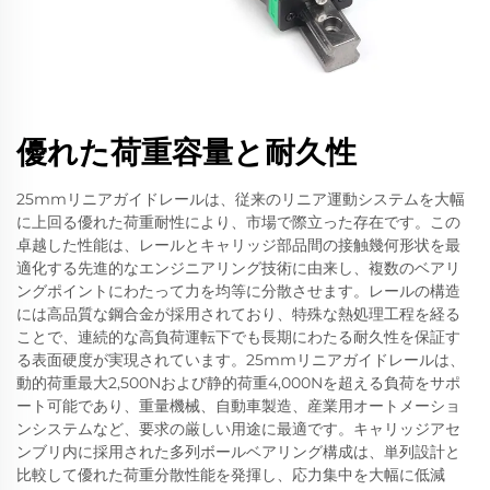
優れた荷重容量と耐久性
25mmリニアガイドレールは、従来のリニア運動システムを大幅
に上回る優れた荷重耐性により、市場で際立った存在です。この
卓越した性能は、レールとキャリッジ部品間の接触幾何形状を最
適化する先進的なエンジニアリング技術に由来し、複数のベアリ
ングポイントにわたって力を均等に分散させます。レールの構造
には高品質な鋼合金が採用されており、特殊な熱処理工程を経る
ことで、連続的な高負荷運転下でも長期にわたる耐久性を保証す
る表面硬度が実現されています。25mmリニアガイドレールは、
動的荷重最大2,500Nおよび静的荷重4,000Nを超える負荷をサポ
ート可能であり、重量機械、自動車製造、産業用オートメーショ
ンシステムなど、要求の厳しい用途に最適です。キャリッジアセ
ンブリ内に採用された多列ボールベアリング構成は、単列設計と
比較して優れた荷重分散性能を発揮し、応力集中を大幅に低減