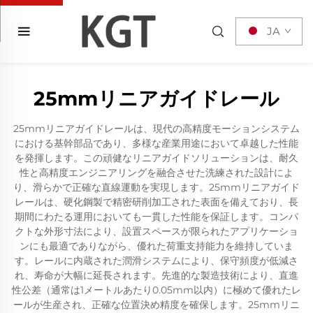
JA
25mmリニアガイドレール
25mmリニアガイドレールは、現代の高精度モーションシステム
における基幹部品であり、多様な産業用途において卓越した性能
を発揮します。この頑健なリニアガイドソリューションは、耐久
性と高精度エンジニアリングを融合させた洗練された設計によ
り、滑らかで正確な直線運動を実現します。25mmリニアガイド
レールは、硬化鋼製で精密研削加工された表面を備えており、長
期間にわたる運用においても一貫した性能を保証します。コンパ
クトな外形寸法により、設置スペースが限られたアプリケーショ
ンにも最適でありながら、優れた荷重支持能力を維持していま
す。レールに内蔵された潤滑システムにより、保守頻度が低減さ
れ、寿命が大幅に延長されます。先進的な製造技術により、直進
性公差（通常は1メートルあたり0.05mm以内）に極めて優れたレ
ールが生産され、正確な位置決め精度を確保します。25mmリニ