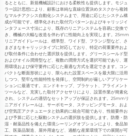
るとともに、新規機械設計における柔軟性も提供します。モジュ
ラー設計思想により、顧客は単純な直線位置決めタスクから複雑
なマルチアクシス自動化システムまで、用途に応じたシステム構
成が可能です。標準化された取付穴パターンおよびキャリッジイ
ンタフェース寸法により、既存のリニアシステムを容易に交換で
き、機械の大幅な改造を伴わずに性能向上を実現します。25mm
リニアガイドレールは、標準型、ワイド型、フランジ型など、さ
まざまなキャリッジタイプに対応しており、特定の荷重要件およ
び取付条件に合わせた選択肢を提供します。グリースシールド型
およびオイル潤滑型など、複数の潤滑方式を選択可能であり、運
用環境および保守要件に応じた最適な方式を選定できます。コン
パクトな断面形状により、限られた設置スペースを最大限に活用
しつつ、堅牢な性能特性を発揮し、空間制約が厳しいアプリケー
ションに最適です。エンドキャップ、ブラケット、アライメント
ツールなど、充実した取付アクセサリにより、設置作業が簡素化
され、システムの適切なセットアップが保証されます。25mmリ
ニアガイドレールは、サーボモータ、ステッピングモータ、およ
び空気圧アクチュエータと効果的に統合可能であり、性能要件お
よび予算に応じた駆動システムの選択肢を提供します。防塵・防
湿・耐薬品性を備えた環境シーリングオプションにより、食品加
工、医薬品製造、屋外用途など、過酷な産業環境下での展開が可