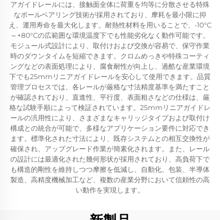
アガイドレールには、接触面全体に荷重を均等に分散させる特殊
なボールベアリング技術が採用されており、摩耗を最小限に抑
え、運用寿命を最大化します。耐熱性材料を用いることで、-10°C
～+80°Cの広範囲な環境温度下でも性能劣化なく動作可能です。
モジュール式設計により、取付けおよび交換が容易で、保守作業
時のダウンタイムを短縮できます。クロムめっきや特殊コーティ
ングなどの表面処理により、腐食耐性が向上し、過酷な産業環境
下でも25mmリニアガイドレールを安心して使用できます。品質
管理プロセスでは、各レールが厳格な寸法精度基準を満たすこと
が確認されており、直進性、平行度、表面粗さなどの仕様は、厳
格な試験手順によって検証されています。25mmリニアガイドレ
ールの汎用性により、さまざまなキャリッジタイプおよび取付け
構成との統合が可能で、多様なアプリケーション要件に対応でき
ます。標準化された寸法により、既存システムとの相互交換性が
確保され、アップグレード作業が簡素化されます。また、レール
の設計には最適化された幾何形状が採用されており、高負荷下で
も構造的剛性を維持しつつ摩擦を低減し、自動化、包装、半導体
製造、高精度機械加工など、複数の産業分野において信頼性の高
い動作を実現します。