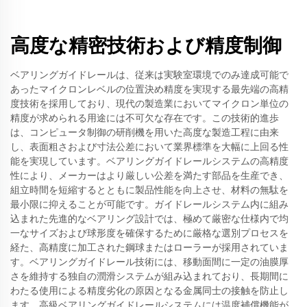
高度な精密技術および精度制御
ベアリングガイドレールは、従来は実験室環境でのみ達成可能で
あったマイクロンレベルの位置決め精度を実現する最先端の高精
度技術を採用しており、現代の製造業においてマイクロン単位の
精度が求められる用途には不可欠な存在です。この技術的進歩
は、コンピュータ制御の研削機を用いた高度な製造工程に由来
し、表面粗さおよび寸法公差において業界標準を大幅に上回る性
能を実現しています。ベアリングガイドレールシステムの高精度
性により、メーカーはより厳しい公差を満たす部品を生産でき、
組立時間を短縮するとともに製品性能を向上させ、材料の無駄を
最小限に抑えることが可能です。ガイドレールシステム内に組み
込まれた先進的なベアリング設計では、極めて厳密な仕様内で均
一なサイズおよび球形度を確保するために厳格な選別プロセスを
経た、高精度に加工された鋼球またはローラーが採用されていま
す。ベアリングガイドレール技術には、移動面間に一定の油膜厚
さを維持する独自の潤滑システムが組み込まれており、長期間に
わたる使用による精度劣化の原因となる金属同士の接触を防止し
ます。高級ベアリングガイドレールシステムには温度補償機能が