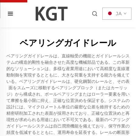
JA
ベアリングガイドレール
ベアリングガイドレールは、直線軸受の機能とガイドレールシス
テムの構造的剛性を融合させた高度な機械部品である。この革新
的なソリューションは、多様な産業用途において高精度な直線運
動制御を実現するとともに、大きな荷重を支持する能力を備えて
いる。ベアリングガイドレールは、硬化鋼製のレールと、その表
面をスムーズに移動するベアリングブロック（またはカーリッ
ジ）から構成され、ボールベアリングまたはローラー要素を用い
て摩擦を最小限に抑え、正確な位置決めを保証する。システムの
設計には、マイクロメートル単位の厳密な公差を維持するための
精密研削加工された表面が採用されており、正確な位置決めと再
現性が求められる用途において不可欠である。最新のベアリング
ガイドレールシステムは自己潤滑機能を備えており、保守作業の
頻度を低減するとともに、運用寿命を延長する。レールの断面形