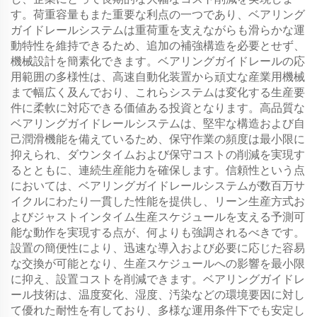
す。荷重容量もまた重要な利点の一つであり、ベアリング
ガイドレールシステムは重荷重を支えながらも滑らかな運
動特性を維持できるため、追加の補強構造を必要とせず、
機械設計を簡素化できます。ベアリングガイドレールの応
用範囲の多様性は、高速自動化装置から頑丈な産業用機械
まで幅広く及んでおり、これらシステムは変化する生産要
件に柔軟に対応できる価値ある投資となります。高品質な
ベアリングガイドレールシステムは、堅牢な構造および自
己潤滑機能を備えているため、保守作業の頻度は最小限に
抑えられ、ダウンタイムおよび保守コストの削減を実現す
るとともに、連続生産能力を確保します。信頼性という点
においては、ベアリングガイドレールシステムが数百万サ
イクルにわたり一貫した性能を提供し、リーン生産方式お
よびジャストインタイム生産スケジュールを支える予測可
能な動作を実現する点が、何よりも強調されるべきです。
設置の簡便性により、迅速な導入および必要に応じた容易
な交換が可能となり、生産スケジュールへの影響を最小限
に抑え、設置コストを削減できます。ベアリングガイドレ
ール技術は、温度変化、湿度、汚染などの環境要因に対し
て優れた耐性を有しており、多様な運用条件下でも安定し