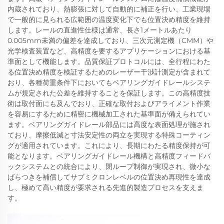
内蔵されており、熱膨張に対して自動的に補正を行い、工業現場
で一般的に見られる広範囲の温度変化下でも位置決め精度を維持
します。レールの直進性仕様は通常、長さ1メートルあたり
0.005mm未満の偏差を達成しており、三次元測定機（CMM）や
光学検査装置など、高精度を要するアプリケーションにおける基
準面として機能します。品質保証プロトコルには、全行程にわた
る位置決め精度を検証するためのレーザー干渉計測定が含まれて
おり、各種荷重条件下においてもベアリングガイドレールシステ
ムが規定された公差を維持することを保証します。この高精度技
術は取付面にも及んでおり、正確な取付およびアライメント作業
を容易にするために精密に機械加工された基準面が備えられてい
ます。ベアリングガイドレール部品には高度な表面処理が施され
ており、摩擦低減と寸法安定性の両立を実現する特殊コーティン
グが適用されています。これにより、長期にわたる精度保持が可
能となります。ベアリングガイドレール機構と高精度フィードバ
ックシステムとの統合により、閉ループ制御が実現され、微小な
ばらつきを補償してサブミクロンレベルの位置決め再現性を達成
し、極めて高い精度が要求される先進的製造プロセスを支えま
す。