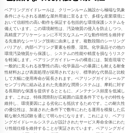
ベアリングガイドレールは、クリーンルーム施設から極端な気象
条件にさらされる過酷な屋外用途に至るまで、多様な産業環境に
おいて信頼性の高い動作を保証する包括的な環境保護システムを
備えています。この環境耐性は、汚染物質の侵入を防止しつつ、
高精度アプリケーションに不可欠なスムーズな動作特性を維持す
る先進的なシーリング技術に由来します。複数段階のシーリング
バリアが、内部ベアリング要素を粉塵、湿気、化学薬品その他の
環境汚染物質から保護し、システムの性能や精度を損なうリスク
を軽減します。ベアリングガイドレールの構造には、製造現場で
一般的に見られる攻撃性の高い化学薬品への暴露にも耐える耐食
性材料および表面処理が採用されており、標準的な代替品と比較
して大幅に使用寿命が延長されます。ベアリングガイドレールア
センブリ内に組み込まれた先進的な潤滑システムは、摩耗に対す
る長期的な保護を提供するとともに、メンテナンス頻度を低減し
ます。これは、特殊潤滑剤が広範囲の温度条件下でもその特性を
維持し、環境要因による劣化にも抵抗するためです。この耐久性
の優位性は、加速された条件下で数年にわたる運用を模擬した広
範な耐久性試験を通じて明らかになります。これにより、ベアリ
ングガイドレールシステムが設計されたサービス寿命全体にわた
り性能仕様を維持することが実証されています。ベアリングガイ