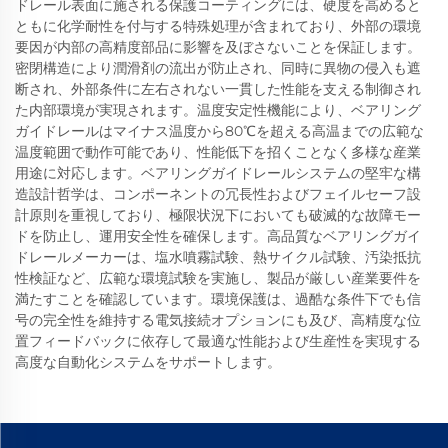
ドレール表面に施される保護コーティングには、硬度を高めると
ともに化学耐性を付与する特殊処理が含まれており、外部の環境
要因が内部の高精度部品に影響を及ぼさないことを保証します。
密閉構造により潤滑剤の流出が防止され、同時に異物の侵入も遮
断され、外部条件に左右されない一貫した性能を支える制御され
た内部環境が実現されます。温度安定性機能により、ベアリング
ガイドレールはマイナス温度から80℃を超える高温までの広範な
温度範囲で動作可能であり、性能低下を招くことなく多様な産業
用途に対応します。ベアリングガイドレールシステムの堅牢な構
造設計哲学は、コンポーネントの冗長性およびフェイルセーフ設
計原則を重視しており、極限状況下においても破滅的な故障モー
ドを防止し、運用安全性を確保します。高品質なベアリングガイ
ドレールメーカーは、塩水噴霧試験、熱サイクル試験、汚染抵抗
性検証など、広範な環境試験を実施し、製品が厳しい産業要件を
満たすことを確認しています。環境保護は、過酷な条件下でも信
号の完全性を維持する電気接続オプションにも及び、高精度な位
置フィードバックに依存して最適な性能および生産性を実現する
高度な自動化システムをサポートします。