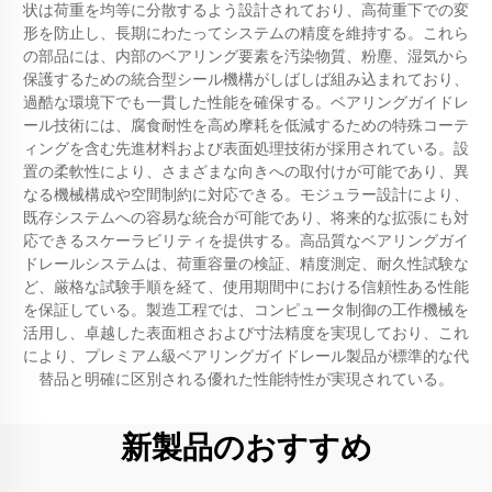
状は荷重を均等に分散するよう設計されており、高荷重下での変
形を防止し、長期にわたってシステムの精度を維持する。これら
の部品には、内部のベアリング要素を汚染物質、粉塵、湿気から
保護するための統合型シール機構がしばしば組み込まれており、
過酷な環境下でも一貫した性能を確保する。ベアリングガイドレ
ール技術には、腐食耐性を高め摩耗を低減するための特殊コーテ
ィングを含む先進材料および表面処理技術が採用されている。設
置の柔軟性により、さまざまな向きへの取付けが可能であり、異
なる機械構成や空間制約に対応できる。モジュラー設計により、
既存システムへの容易な統合が可能であり、将来的な拡張にも対
応できるスケーラビリティを提供する。高品質なベアリングガイ
ドレールシステムは、荷重容量の検証、精度測定、耐久性試験な
ど、厳格な試験手順を経て、使用期間中における信頼性ある性能
を保証している。製造工程では、コンピュータ制御の工作機械を
活用し、卓越した表面粗さおよび寸法精度を実現しており、これ
により、プレミアム級ベアリングガイドレール製品が標準的な代
替品と明確に区別される優れた性能特性が実現されている。
新製品のおすすめ