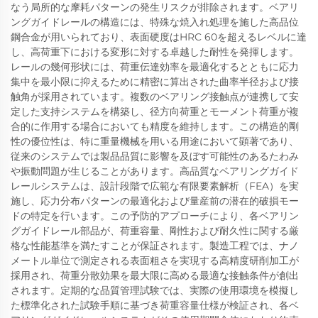
なう局所的な摩耗パターンの発生リスクが排除されます。ベアリ
ングガイドレールの構造には、特殊な焼入れ処理を施した高品位
鋼合金が用いられており、表面硬度はHRC 60を超えるレベルに達
し、高荷重下における変形に対する卓越した耐性を発揮します。
レールの幾何形状には、荷重伝達効率を最適化するとともに応力
集中を最小限に抑えるために精密に算出された曲率半径および接
触角が採用されています。複数のベアリング接触点が連携して安
定した支持システムを構築し、径方向荷重とモーメント荷重が複
合的に作用する場合においても精度を維持します。この構造的剛
性の優位性は、特に重量機械を用いる用途において顕著であり、
従来のシステムでは製品品質に影響を及ぼす可能性のあるたわみ
や振動問題が生じることがあります。高品質なベアリングガイド
レールシステムは、設計段階で広範な有限要素解析（FEA）を実
施し、応力分布パターンの最適化および量産前の潜在的破損モー
ドの特定を行います。この予防的アプローチにより、各ベアリン
グガイドレール部品が、荷重容量、剛性および耐久性に関する厳
格な性能基準を満たすことが保証されます。製造工程では、ナノ
メートル単位で測定される表面粗さを実現する高精度研削加工が
採用され、荷重分散効果を最大限に高める最適な接触条件が創出
されます。定期的な品質管理試験では、実際の使用環境を模擬し
た標準化された試験手順に基づき荷重容量仕様が検証され、各ベ