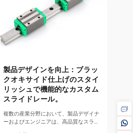
製品デザインを向上：ブラッ
信
クオキサイド仕上げのスタイ
タ
リッシュで機能的なカスタム
め
スライドレール。
イ
複数の産業分野において、製品デザイナ
信頼
ーおよびエンジニアは、高品質なスライ
設計
ドレールが機能性と美的魅力の両方に及
満た