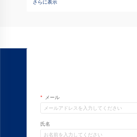
さらに表示
直線運動ソリューションが求められてい
ます。直線軸受レールシステムは、数多
くの自動化装置の基盤として機能しま
す…
メール
氏名