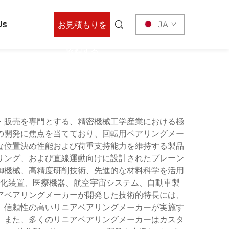
Us
JA
お見積もりを
依頼する
・販売を専門とする、精密機械工学産業における極
の開発に焦点を当てており、回転用ベアリングメー
な位置決め性能および荷重支持能力を維持する製品
リング、および直線運動向けに設計されたプレーン
御機械、高精度研削技術、先進的な材料科学を活用
化装置、医療機器、航空宇宙システム、自動車製
アベアリングメーカーが開発した技術的特長には、
。信頼性の高いリニアベアリングメーカーが実施す
。また、多くのリニアベアリングメーカーはカスタ