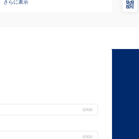
さらに表示
さら
ぼす変革的影響を、ますます認識するよ
線運
うになっています。製品設計において、
万サ
精度の高い動きを実現しつつ…
を要
品の
0/100
0/100