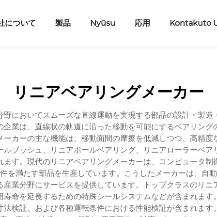
社について
製品
Nyūsu
応用
Kontakuto 
リニアベアリングメーカー
分野においてスムーズな直線運動を実現する部品の設計・製造
の企業は、直線状の軌道に沿った移動を可能にするベアリング
メーカーの主な機能は、移動面間の摩擦を低減しつつ、高精度
ールブッシュ、リニアボールベアリング、リニアローラーベア
れます。現代のリニアベアリングメーカーは、コンピュータ制
件を満たす部品を生産しています。こうしたメーカーは、自動
る産業分野にサービスを提供しています。トップクラスのリニ
用寿命を延長するための特殊シールシステムなどが含まれます
寸法検証、および各種運転条件における性能検証が含まれます