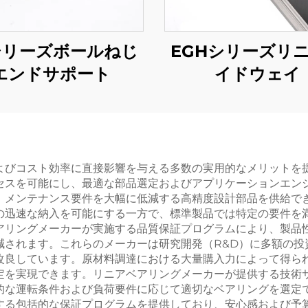
シリーズボールねじ
EGHシリーズリ
エンドサポート
イドウェイ
よびコスト効率に直接影響を与える多数の実用的なメリットを
セスを可能にし、最適な部品選定およびアプリケーションエン
、メンテナンス要件を大幅に低減する高精度設計部品を供給で
の迅速な納入を可能にする一方で、標準製品では特定の要件を
アリングメーカーが実施する品質保証プログラムにより、製品
減されます。これらのメーカーは研究開発（R&D）に多額の投
改良しています。原材料調達における大量購入力によって得ら
定を実現できます。リニアベアリングメーカーが提供する技術
的な運転条件および負荷要件に応じて適切なベアリングを選定
する包括的な保証プログラムを提供しており、安心感および予