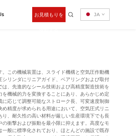
Us
JA
お見積もりを
依頼する
す。この機械装置は、スライド機構と空気圧作動機
圧シリンダにリニアガイド、ベアリングおよび取付
では、先進的なシール技術および高精度製造技術を
力を機械的力を変換することにあり、あらかじめ定
成に応じて調整可能なストローク長、可変速度制御
決め精度が求められる用途において、空気圧式リニ
あり、耐久性の高い材料が厳しい生産環境下でも長
中の衝撃および振動を最小限に抑えます。高度なモ
は一般に標準化されており、ほとんどの施設で既存