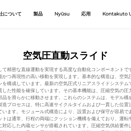
社について
製品
Nyūsu
応用
Kontakuto 
空気圧直動スライド
して精密な直線運動を実現する高度な自動化コンポーネントで
能かつ再現性の高い移動を実現します。基本的な構造は、空気
ンを構成しています。最新の空気圧式リニアスライドシステム
貫した性能を確保しています。その基本機能は、圧縮空気の圧
部品を滑らかに移動させます。これらのシステムは、モデル構
製造プロセスは、特に高速サイクルタイムおよび一貫した位置
ています。モジュール式構造により、設置および保守が容易で
ットは通常、行程の両端にクッション機構を備えており、運転
に対応した内蔵センサが搭載されています。圧縮空気供給要件