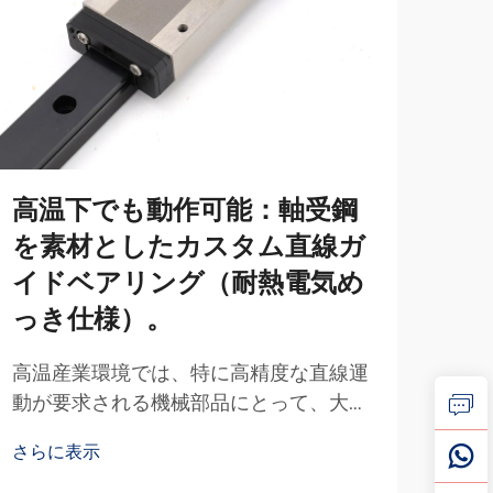
高温下でも動作可能：軸受鋼
独
を素材としたカスタム直線ガ
ツ
イドベアリング（耐熱電気め
ニ
っき仕様）。
れ
選
高温産業環境では、特に高精度な直線運
動が要求される機械部品にとって、大き
カス
な課題が生じます。特殊軸受鋼で設計さ
の構
さらに表示
れたカスタム直線ガイドベアリングは、
っき
さら
耐熱電気めっきにより保護されており…