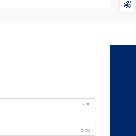
たる
ツー
製造
0/100
0/100