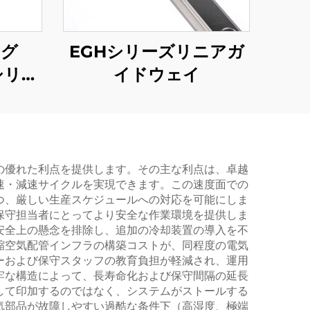
ング
EGHシリーズリニアガ
シリー
イドウェイ
の優れた利点を提供します。その主な利点は、卓越
速・減速サイクルを実現できます。この速度面での
つ、厳しい生産スケジュールへの対応を可能にしま
保守担当者にとってより安全な作業環境を提供しま
安全上の懸念を排除し、追加の冷却装置の導入を不
縮空気配管インフラの構築コストが、同程度の電気
ーおよび保守スタッフの教育負担が軽減され、運用
牢な構造によって、長寿命化および保守間隔の延長
して印加するのではなく、システムがストールする
気部品が故障しやすい過酷な条件下（高湿度、極端