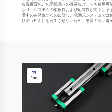
な温度変化、化学薬品への暴露など）でも使用可
なり、システムの柔軟性および応答性が向上しま
階中のみ発生するのに対し、電動式システムでは
妨害（EMI）を発生させないため、感度の高い電
19
Jan