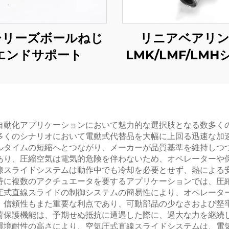
シリーズボールねじ
リニアベアリ
エンドサポート
LMK/LMF/LMH
ズ
自動化アプリケーションにおいて魅力的な選択肢となる数多く
多くのシナリオにおいて電動式代替品を大幅に上回る迅速な加
ルタイムの短縮へとつながり、メーカーが品質基準を維持しつ
あり、圧縮空気は電気的危険を伴わないため、オペレーターや
線スライドシステムは動作中でも冷却を必要とせず、熱による
特に複数のアクチュエータを要するアプリケーションでは、圧
圧式直線スライドの制御システムの簡易性により、オペレータ
。信頼性もまた重要な利点であり、可動部品の少なさおよび堅
荷保護機能は、予期せぬ抵抗に遭遇した際に、過大な力を継続
環境耐性の高さにより、空気圧式直線スライドシステムは、電