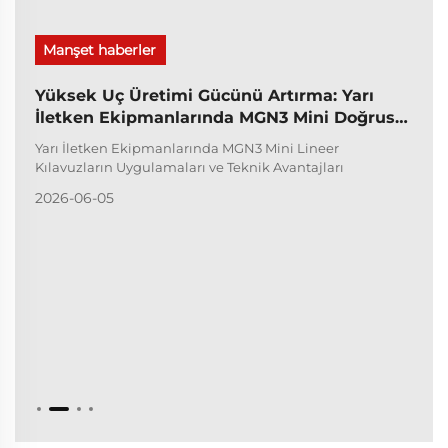
Manşet haberler
Yüksek Uç Üretimi Gücünü Artırma: Yarı
İletken Ekipmanlarında MGN3 Mini Doğrusal
Kılavuzların Uygulamaları ve Teknik
Yarı İletken Ekipmanlarında MGN3 Mini Lineer
Avantajları
Kılavuzların Uygulamaları ve Teknik Avantajları
2026-06-05