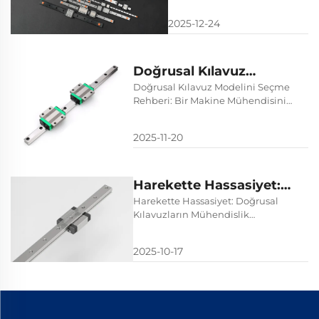
Mükemmellik için
Endüstriyel
Hassasiyet, Uygulamalar
2025-12-24
Mükemmellik için
ve Özel Çözümler
Hassasiyet,
Uygulamalar ve
Doğrusal Kılavuz
Özel Çözümler
Modelini Seçme
Doğrusal Kılavuz Modelini Seçme
Rehberi: Bir Makine Mühendisinin
Rehberi: Bir Makine
Kılavuzu
Mühendisinin Kılavuzu
2025-11-20
Harekette Hassasiyet:
Doğrusal Kılavuzların
Harekette Hassasiyet: Doğrusal
Kılavuzların Mühendislik
Mühendislik
Mükemmelliği
Mükemmelliği
2025-10-17