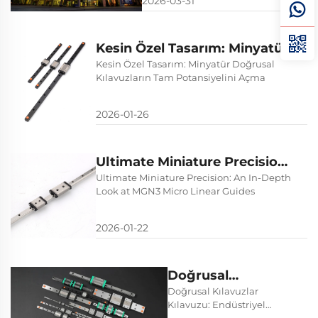
2026-03-31
karşılıyoruz. Fuar Saatleri: 09:00
- 18:00 (13 Nisan - 17 Nisan)
Kintex – Kore Uluslararası Fuar
Merkezi, Stand Numarası: C3,
Kesin Özel Tasarım: Minyatür
Salon 4, Bui...
Doğrusal Kılavuzların Tam
Kesin Özel Tasarım: Minyatür Doğrusal
Kılavuzların Tam Potansiyelini Açma
Potansiyelini Açma
2026-01-26
Ultimate Miniature Precision:
An In-Depth Look at MGN3
Ultimate Miniature Precision: An In-Depth
Look at MGN3 Micro Linear Guides
Micro Linear Guides
2026-01-22
Doğrusal
Kılavuzlar
Doğrusal Kılavuzlar
Kılavuzu: Endüstriyel
Kılavuzu: