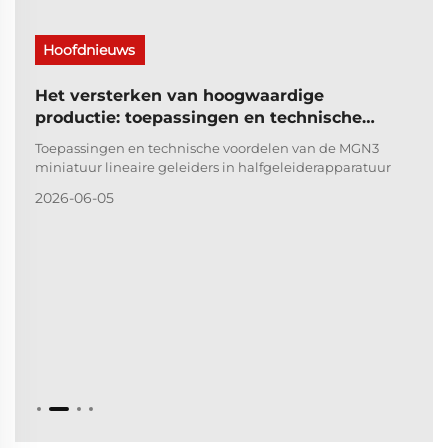
Hoofdnieuws
Het versterken van hoogwaardige
productie: toepassingen en technische
voordelen van de MGN3 miniatuur lineaire
Toepassingen en technische voordelen van de MGN3
geleiders in halfgeleiderapparatuur
miniatuur lineaire geleiders in halfgeleiderapparatuur
2026-06-05