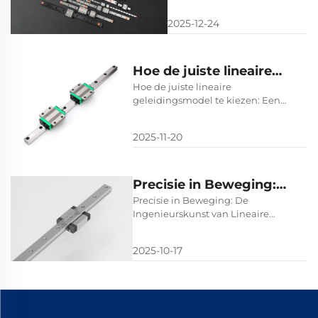
Precisie, Toepassingen en
Precisie,
Op maat gemaakte
2025-12-24
Toepassingen en
Oplossingen voor
Industriële
Op maat
Uitmuntendheid
gemaakte
Hoe de juiste lineaire
Oplossingen voor
geleidingsmodel te
Hoe de juiste lineaire
Industriële
geleidingsmodel te kiezen: Een
kiezen: Een gids voor
gids voor werktuigbouwers
Uitmuntendheid
werktuigbouwers
2025-11-20
Precisie in Beweging:
De Ingenieurskunst van
Precisie in Beweging: De
Ingenieurskunst van Lineaire
Lineaire Geleidingen
Geleidingen
2025-10-17