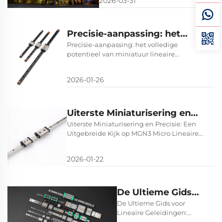
2026-03-31
welkom voor een
Beurstijd: 9:00 – 18:00 uur (13
april – 17 april) Kintex – Korea
bezoek.
International Exhibition Center,
standnummer C3, hal 4, Bui...
Precisie-aanpassing: het
volledige potentieel van
Precisie-aanpassing: het volledige
potentieel van miniatuur lineaire
miniatuur lineaire
geleidingen ontsluiten
geleidingen ontsluiten
2026-01-26
Uiterste Miniaturisering en
Precisie: Een Uitgebreide Kijk
Uiterste Miniaturisering en Precisie: Een
Uitgebreide Kijk op MGN3 Micro Lineaire
op MGN3 Micro Lineaire
Geleidingen
Geleidingen
2026-01-22
De Ultieme Gids
voor Lineaire
De Ultieme Gids voor
Lineaire Geleidingen:
Geleidingen: