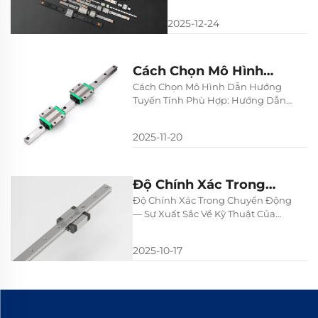
Thẳng: Độ Chính Xác, Ứng
Thẳng: Độ Chính
Dụng Và Giải Pháp Tùy
2025-12-24
Xác, Ứng Dụng Và
Chỉnh Cho Hiệu Suất Công
Nghiệp Vượt Trội
Giải Pháp Tùy
Chỉnh Cho Hiệu
Cách Chọn Mô Hình
Suất Công Nghiệp
Dẫn Hướng Tuyến Tính
Cách Chọn Mô Hình Dẫn Hướng
Vượt Trội
Tuyến Tính Phù Hợp: Hướng Dẫn
Phù Hợp: Hướng Dẫn
Dành Cho Kỹ Sư Cơ Khí
Dành Cho Kỹ Sư Cơ Khí
2025-11-20
Độ Chính Xác Trong
Chuyển Động — Sự
Độ Chính Xác Trong Chuyển Động
— Sự Xuất Sắc Về Kỹ Thuật Của
Xuất Sắc Về Kỹ Thuật
Các Dẫn Hướng Thẳng
Của Các Dẫn Hướng
2025-10-17
Thẳng