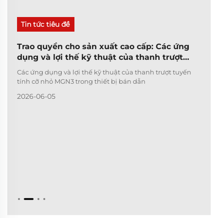
Tin tức tiêu đề
Trao quyền cho sản xuất cao cấp: Các ứng
dụng và lợi thế kỹ thuật của thanh trượt
tuyến tính cỡ nhỏ MGN3 trong thiết bị bán
Các ứng dụng và lợi thế kỹ thuật của thanh trượt tuyến
dẫn
tính cỡ nhỏ MGN3 trong thiết bị bán dẫn
2026-06-05