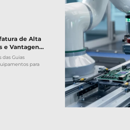
atura de Alta
s e Vantagens
ares Miniatura
s das Guias
 para
quipamentos para