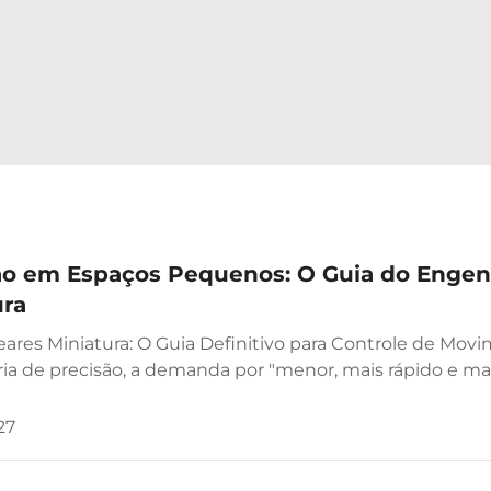
ão em Espaços Pequenos: O Guia do Engenh
ura
eares Miniatura: O Guia Definitivo para Controle de Mo
a de precisão, a demanda por "menor, mais rápido e mais
o uma ferramenta de diagnóstico médico de alta perfor
27