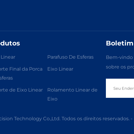
odutos
Boletim
 Linear
Parafuso De Esferas
Bem-vindo a
sobre os pr
rte Final da Porca
Eixo Linear
sferas
rte de Eixo Linear
Rolamento Linear de
Eixo
ision Technology Co.,Ltd. Todos os direitos reservados. -