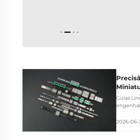
Precis
Miniat
Guias Lin
engenhari
projetand
2026-06-