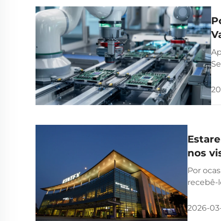
P
V
p
Ap
Se
20
Estar
nos vi
Por ocas
recebê-l
da Corei
2026-03