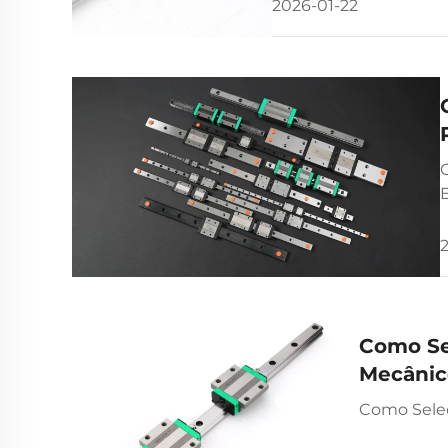
2026-01-22
O
E
Como Se
Mecânic
Como Selec