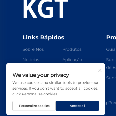
Links Rápidos
Pr
Sobre Nós
Produtos
Guia
Notícias
Aplicação
Supo
de E
Entre em Contato
We value your privacy
Supo
We use cookies and similar tools to provide our
services. If you don't want to accept all cookies,
click Personalize cookies.
Direitos autorais © 2026 Zhejiang Jiateng Prec
Personalize cookies
Accept all