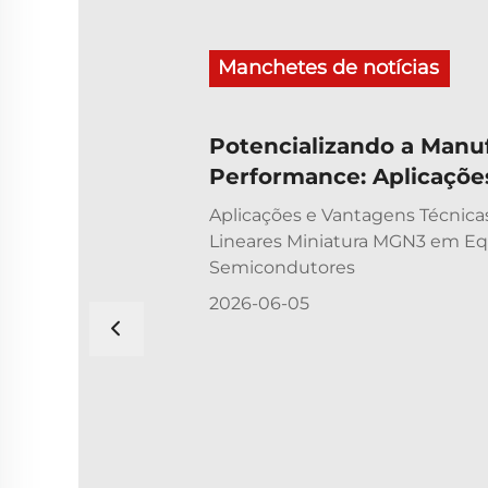
Manchetes de notícias
Potencializando a Manuf
Performance: Aplicaçõe
Técnicas das Guias Line
Aplicações e Vantagens Técnica
MGN3 em Equipamentos
Lineares Miniatura MGN3 em E
Semicondutores
Semicondutores
2026-06-05