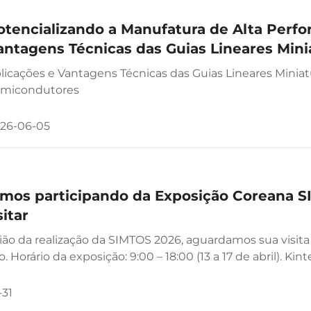
otencializando a Manufatura de Alta Perfo
antagens Técnicas das Guias Lineares Mi
ara Semicondutores
licações e Vantagens Técnicas das Guias Lineares Min
micondutores
26-06-05
emos participando da Exposição Coreana 
sitar
ião da realização da SIMTOS 2026, aguardamos sua visit
o. Horário da exposição: 9:00 – 18:00 (13 a 17 de abril). K
a. Número do estande: C3, Pavilhão 4, Bui...
-31