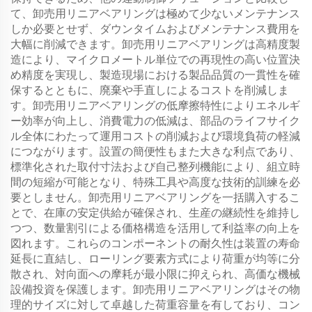
て、卸売用リニアベアリングは極めて少ないメンテナンス
しか必要とせず、ダウンタイムおよびメンテナンス費用を
大幅に削減できます。卸売用リニアベアリングは高精度製
造により、マイクロメートル単位での再現性の高い位置決
め精度を実現し、製造現場における製品品質の一貫性を確
保するとともに、廃棄や手直しによるコストを削減しま
す。卸売用リニアベアリングの低摩擦特性によりエネルギ
ー効率が向上し、消費電力の低減は、部品のライフサイク
ル全体にわたって運用コストの削減および環境負荷の軽減
につながります。設置の簡便性もまた大きな利点であり、
標準化された取付寸法および自己整列機能により、組立時
間の短縮が可能となり、特殊工具や高度な技術的訓練を必
要としません。卸売用リニアベアリングを一括購入するこ
とで、在庫の安定供給が確保され、生産の継続性を維持し
つつ、数量割引による価格構造を活用して利益率の向上を
図れます。これらのコンポーネントの耐久性は装置の寿命
延長に直結し、ローリング要素方式により荷重が均等に分
散され、対向面への摩耗が最小限に抑えられ、高価な機械
設備投資を保護します。卸売用リニアベアリングはその物
理的サイズに対して卓越した荷重容量を有しており、コン