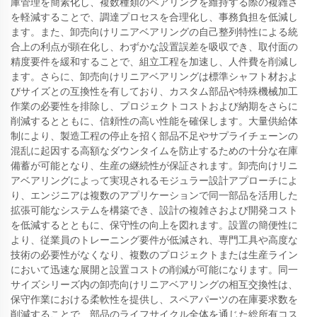
庫管理を簡素化し、複数種類のベアリングを維持する際の複雑さ
を軽減することで、調達プロセスを合理化し、事務負担を低減し
ます。また、卸売向けリニアベアリングの自己整列特性による統
合上の利点が顕在化し、わずかな設置誤差を吸収でき、取付面の
精度要件を緩和することで、組立工程を加速し、人件費を削減し
ます。さらに、卸売向けリニアベアリングは標準シャフト材およ
びサイズとの互換性を有しており、カスタム部品や特殊機械加工
作業の必要性を排除し、プロジェクトコストおよび納期をさらに
削減するとともに、信頼性の高い性能を確保します。大量供給体
制により、製造工程の停止を招く部品不足やサプライチェーンの
混乱に起因する高額なダウンタイムを防止するための十分な在庫
備蓄が可能となり、生産の継続性が保証されます。卸売向けリニ
アベアリングによって実現されるモジュラー設計アプローチによ
り、エンジニアは複数のアプリケーションで同一部品を活用した
拡張可能なシステムを構築でき、設計の複雑さおよび開発コスト
を低減するとともに、保守性の向上を図れます。設置の簡便性に
より、従業員のトレーニング要件が低減され、専門工具や高度な
技術の必要性がなくなり、複数のプロジェクトまたは生産ライン
において迅速な展開と設置コストの削減が可能になります。同一
サイズシリーズ内の卸売向けリニアベアリングの相互交換性は、
保守作業における柔軟性を提供し、スペアパーツの在庫要求数を
削減することで、部品のライフサイクル全体を通じた総所有コス