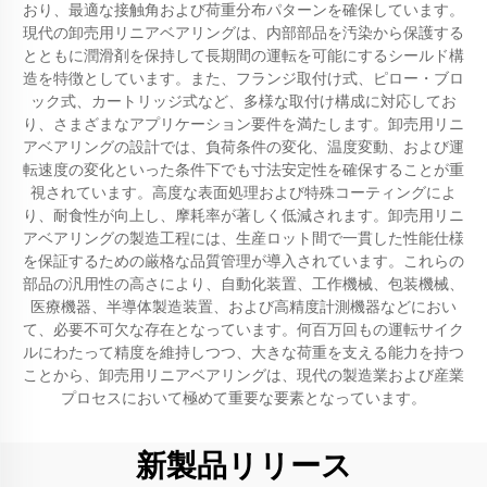
おり、最適な接触角および荷重分布パターンを確保しています。
現代の卸売用リニアベアリングは、内部部品を汚染から保護する
とともに潤滑剤を保持して長期間の運転を可能にするシールド構
造を特徴としています。また、フランジ取付け式、ピロー・ブロ
ック式、カートリッジ式など、多様な取付け構成に対応してお
り、さまざまなアプリケーション要件を満たします。卸売用リニ
アベアリングの設計では、負荷条件の変化、温度変動、および運
転速度の変化といった条件下でも寸法安定性を確保することが重
視されています。高度な表面処理および特殊コーティングによ
り、耐食性が向上し、摩耗率が著しく低減されます。卸売用リニ
アベアリングの製造工程には、生産ロット間で一貫した性能仕様
を保証するための厳格な品質管理が導入されています。これらの
部品の汎用性の高さにより、自動化装置、工作機械、包装機械、
医療機器、半導体製造装置、および高精度計測機器などにおい
て、必要不可欠な存在となっています。何百万回もの運転サイク
ルにわたって精度を維持しつつ、大きな荷重を支える能力を持つ
ことから、卸売用リニアベアリングは、現代の製造業および産業
プロセスにおいて極めて重要な要素となっています。
新製品リリース