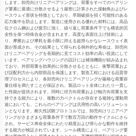
します。卸売向けリニアベアリングは、荷重をすべてのベアリン
グ要素に最適に分散させるよう厳密に計算された接触角およびレ
ースウェイ形状を特徴としており、早期破損を招く可能性のある
応力集中を防止します。製造に使用される優れた材料には、高品
位クロム鋼および疲労に強く、繰り返し荷重条件下でも構造的完
全性を保つ特殊合金が含まれます。高度な表面仕上げ技術によ
り、摩擦および摩耗を最小限に抑える超滑らかなレースウェイ表
面が形成され、その結果として得られる例外的な寿命は、卸売向
けリニアベアリングを長期的に見てコスト効率の高い投資にして
います。ベアリングハウジングの設計には補強機能が組み込まれ
ており、外部荷重を効果的に分散させるとともに、衝撃荷重およ
び誤配列力から内部部品を保護します。製造工程における品質管
理プロセスにより、各卸売向けリニアベアリングが厳格な荷重容
量仕様を満たすことが保証され、製品ロット全体にわたり一貫し
た性能が提供されます。同時に径方向荷重および軸方向荷重を支
持できる能力により、複数の力ベクトルが存在する複雑な運動用
途においても、これらのベアリングは汎用性の高いソリューショ
ンとなります。耐久性試験プロトコルでは、卸売向けリニアベア
リングがさまざまな荷重条件下で数百万回の動作サイクルにさら
され、サービス寿命全体にわたり精度および滑らかな動作を維持
する能力が検証されています。シール構造により、ベアリング要