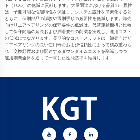
ト（TCO）の低減に貢献します。大量調達における品質の一貫性
は、予測可能な性能特性を保証し、システム設計を簡素化すると
ともに、個別部品の試験や選別手順の必要性を低減します。卸売
向けリニアベアリングの保守要件の低減は、代替運動機構と比較
して保守間隔の延長および潤滑要件の削減を実現し、運用コスト
の低減につながります。長期的なコストメリットは、卸売向けリ
ニアベアリングの長い使用寿命および信頼性によって積み重ねら
れ、交換頻度および関連するダウンタイムコストを削減しつつ、
運用期間全体を通じて一貫した性能基準を維持します。