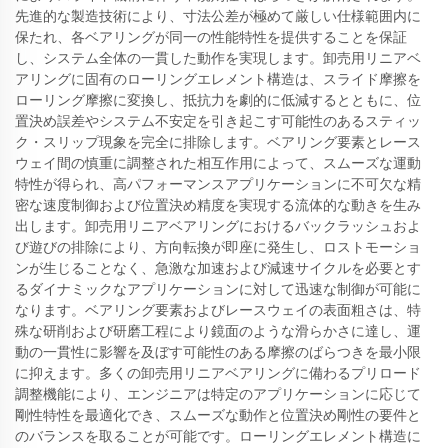
先進的な製造技術により、寸法公差が極めて厳しい仕様範囲内に
保たれ、各ベアリングが同一の性能特性を提供することを保証
し、システム全体の一貫した動作を実現します。卸売用リニアベ
アリングに固有のローリングエレメント構造は、スライド摩擦を
ローリング摩擦に変換し、抵抗力を劇的に低減するとともに、位
置決め誤差やシステム不安定を引き起こす可能性のあるスティッ
ク・スリップ現象を完全に排除します。ベアリング要素とレース
ウェイ間の慎重に調整された相互作用によって、スムーズな運動
特性が得られ、高パフォーマンスアプリケーションに不可欠な精
密な速度制御および位置決め精度を実現する流体的な動きを生み
出します。卸売用リニアベアリングにおけるバックラッシュおよ
び遊びの排除により、方向転換が即座に発生し、ロストモーショ
ンが生じることなく、急激な加速および減速サイクルを必要とす
るダイナミックなアプリケーションに対して迅速な制御が可能に
なります。ベアリング要素およびレースウェイの表面粗さは、特
殊な研削および研磨工程により鏡面のような滑らかさに達し、運
動の一貫性に影響を及ぼす可能性のある摩擦のばらつきを最小限
に抑えます。多くの卸売用リニアベアリングに備わるプリロード
調整機能により、エンジニアは特定のアプリケーションに応じて
剛性特性を最適化でき、スムーズな動作と位置決め剛性の要件と
のバランスを取ることが可能です。ローリングエレメント構造に