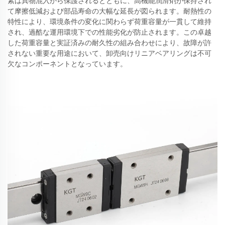
素は異物混入から保護されるとともに、高機能潤滑剤が保持され
て摩擦低減および部品寿命の大幅な延長が図られます。耐熱性の
特性により、環境条件の変化に関わらず荷重容量が一貫して維持
され、過酷な運用環境下での性能劣化が防止されます。この卓越
した荷重容量と実証済みの耐久性の組み合わせにより、故障が許
されない重要な用途において、卸売向けリニアベアリングは不可
欠なコンポーネントとなっています。