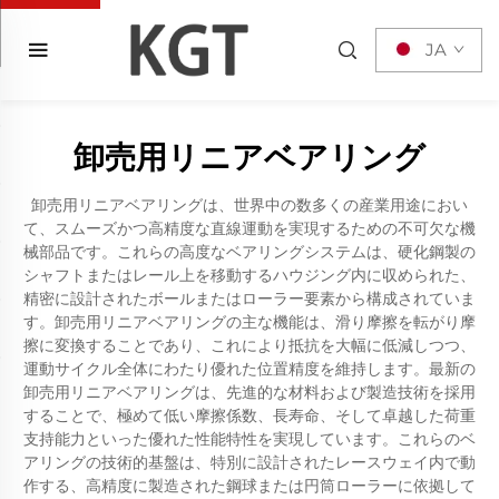
JA
卸売用リニアベアリング
卸売用リニアベアリングは、世界中の数多くの産業用途におい
て、スムーズかつ高精度な直線運動を実現するための不可欠な機
械部品です。これらの高度なベアリングシステムは、硬化鋼製の
シャフトまたはレール上を移動するハウジング内に収められた、
精密に設計されたボールまたはローラー要素から構成されていま
す。卸売用リニアベアリングの主な機能は、滑り摩擦を転がり摩
擦に変換することであり、これにより抵抗を大幅に低減しつつ、
運動サイクル全体にわたり優れた位置精度を維持します。最新の
卸売用リニアベアリングは、先進的な材料および製造技術を採用
することで、極めて低い摩擦係数、長寿命、そして卓越した荷重
支持能力といった優れた性能特性を実現しています。これらのベ
アリングの技術的基盤は、特別に設計されたレースウェイ内で動
作する、高精度に製造された鋼球または円筒ローラーに依拠して