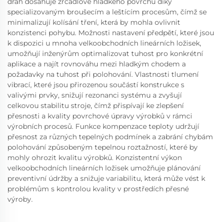
dráh dosahuje zrcadlově hladkého povrchu díky
specializovaným broušecím a leštícím procesům, čímž se
minimalizují kolísání tření, která by mohla ovlivnit
konzistenci pohybu. Možnosti nastavení předpětí, které jsou
k dispozici u mnoha velkoobchodních lineárních ložisek,
umožňují inženýrům optimalizovat tuhost pro konkrétní
aplikace a najít rovnováhu mezi hladkým chodem a
požadavky na tuhost při polohování. Vlastnosti tlumení
vibrací, které jsou přirozenou součástí konstrukce s
valivými prvky, snižují rezonanci systému a zvyšují
celkovou stabilitu stroje, čímž přispívají ke zlepšení
přesnosti a kvality povrchové úpravy výrobků v rámci
výrobních procesů. Funkce kompenzace teploty udržují
přesnost za různých tepelných podmínek a zabrání chybám
polohování způsobeným tepelnou roztažností, které by
mohly ohrozit kvalitu výrobků. Konzistentní výkon
velkoobchodních lineárních ložisek umožňuje plánování
preventivní údržby a snižuje variabilitu, která může vést k
problémům s kontrolou kvality v prostředích přesné
výroby.