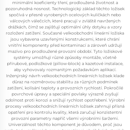
minimální koeficienty tření, prodloužená životnost a
pozoruhodná nosnost. Technologický základ těchto ložisek
spočívá v přesně vyrobených ocelových kuličkách nebo
válcových válečcích, které pracují v zvláště navržených
drážkách, čímž se zajišťují optimální úhly dotyku a vzory
rozložení zatížení. Současné velkoobchodní lineární ložiska
jsou vybavena uzavřenými konstrukcemi, které chrání
vnitřní komponenty před kontaminací a zároveň udržují
mazivo pro prodloužené provozní období. Tyto ložiskové
systémy umožňují různé způsoby montáže, včetně
přírubové, podložkové (pillow-block) a kazetové instalace,
aby vyhovovaly rozmanitým požadavkům aplikací.
Inženýrský návrh velkoobchodních lineárních ložisek klade
důraz na rozměrovou stabilitu za různých podmínek
zatížení, kolísání teploty a provozních rychlostí. Pokročilé
povrchové úpravy a speciální povlaky výrazně zvyšují
odolnost proti korozi a snižují rychlost opotřebení. Výrobní
procesy velkoobchodních lineárních ložisek zahrnují přísná
opatření pro kontrolu kvality, která zaručují konzistentní
provozní parametry napříč všemi výrobními šaržemi.
Univerzálnost těchto komponent je důvodem, proč jsou