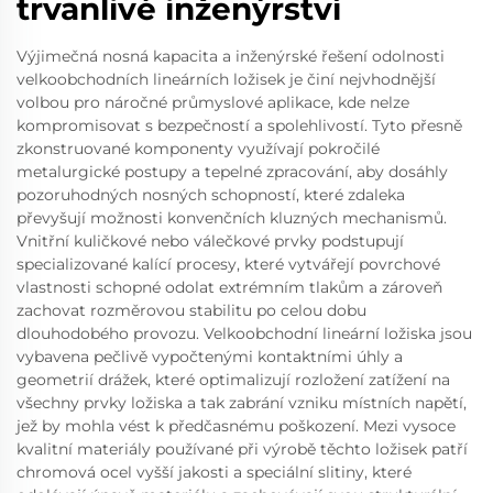
trvanlivé inženýrství
Výjimečná nosná kapacita a inženýrské řešení odolnosti
velkoobchodních lineárních ložisek je činí nejvhodnější
volbou pro náročné průmyslové aplikace, kde nelze
kompromisovat s bezpečností a spolehlivostí. Tyto přesně
zkonstruované komponenty využívají pokročilé
metalurgické postupy a tepelné zpracování, aby dosáhly
pozoruhodných nosných schopností, které zdaleka
převyšují možnosti konvenčních kluzných mechanismů.
Vnitřní kuličkové nebo válečkové prvky podstupují
specializované kalící procesy, které vytvářejí povrchové
vlastnosti schopné odolat extrémním tlakům a zároveň
zachovat rozměrovou stabilitu po celou dobu
dlouhodobého provozu. Velkoobchodní lineární ložiska jsou
vybavena pečlivě vypočtenými kontaktními úhly a
geometrií drážek, které optimalizují rozložení zatížení na
všechny prvky ložiska a tak zabrání vzniku místních napětí,
jež by mohla vést k předčasnému poškození. Mezi vysoce
kvalitní materiály používané při výrobě těchto ložisek patří
chromová ocel vyšší jakosti a speciální slitiny, které