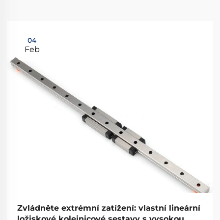
04
Feb
Zvládněte extrémní zatížení: vlastní lineární
ložiskové kolejnicové sestavy s vysokou