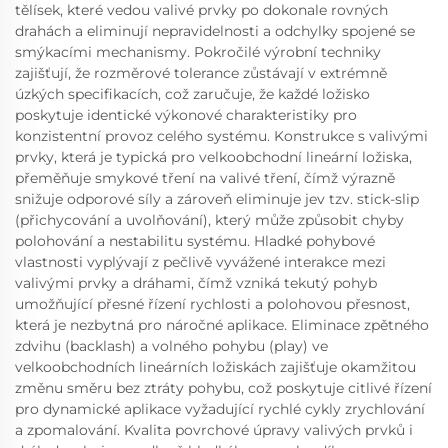
tělísek, které vedou valivé prvky po dokonale rovných
drahách a eliminují nepravidelnosti a odchylky spojené se
smýkacími mechanismy. Pokročilé výrobní techniky
zajišťují, že rozměrové tolerance zůstávají v extrémně
úzkých specifikacích, což zaručuje, že každé ložisko
poskytuje identické výkonové charakteristiky pro
konzistentní provoz celého systému. Konstrukce s valivými
prvky, která je typická pro velkoobchodní lineární ložiska,
přeměňuje smykové tření na valivé tření, čímž výrazně
snižuje odporové síly a zároveň eliminuje jev tzv. stick-slip
(přichycování a uvolňování), který může způsobit chyby
polohování a nestabilitu systému. Hladké pohybové
vlastnosti vyplývají z pečlivě vyvážené interakce mezi
valivými prvky a dráhami, čímž vzniká tekutý pohyb
umožňující přesné řízení rychlosti a polohovou přesnost,
která je nezbytná pro náročné aplikace. Eliminace zpětného
zdvihu (backlash) a volného pohybu (play) ve
velkoobchodních lineárních ložiskách zajišťuje okamžitou
změnu směru bez ztráty pohybu, což poskytuje citlivé řízení
pro dynamické aplikace vyžadující rychlé cykly zrychlování
a zpomalování. Kvalita povrchové úpravy valivých prvků i