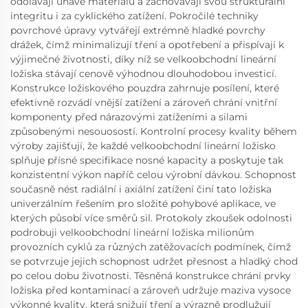
odolávají únavě materiálu a zachovávají svou strukturální
integritu i za cyklického zatížení. Pokročilé techniky
povrchové úpravy vytvářejí extrémně hladké povrchy
drážek, čímž minimalizují tření a opotřebení a přispívají k
výjimečné životnosti, díky níž se velkoobchodní lineární
ložiska stávají cenově výhodnou dlouhodobou investicí.
Konstrukce ložiskového pouzdra zahrnuje posílení, které
efektivně rozvádí vnější zatížení a zároveň chrání vnitřní
komponenty před nárazovými zatíženími a silami
způsobenými nesouosostí. Kontrolní procesy kvality během
výroby zajišťují, že každé velkoobchodní lineární ložisko
splňuje přísné specifikace nosné kapacity a poskytuje tak
konzistentní výkon napříč celou výrobní dávkou. Schopnost
současně nést radiální i axiální zatížení činí tato ložiska
univerzálním řešením pro složité pohybové aplikace, ve
kterých působí více směrů sil. Protokoly zkoušek odolnosti
podrobuji velkoobchodní lineární ložiska milionům
provozních cyklů za různých zatěžovacích podmínek, čímž
se potvrzuje jejich schopnost udržet přesnost a hladký chod
po celou dobu životnosti. Těsněná konstrukce chrání prvky
ložiska před kontaminací a zároveň udržuje maziva vysoce
výkonné kvality, která snižují tření a výrazně prodlužují