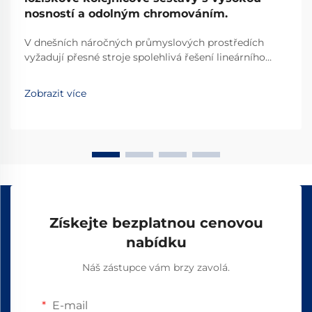
nosností a odolným chromováním.
V dnešních náročných průmyslových prostředích
vyžadují přesné stroje spolehlivá řešení lineárního
pohybu, která snesou extrémní zatížení a zároveň
zachovají hladký chod. Systém lineárních ložisek s
Zobrazit více
kolejnicí tvoří základ bezpočtu automatizovaných...
Získejte bezplatnou cenovou
nabídku
Náš zástupce vám brzy zavolá.
E-mail