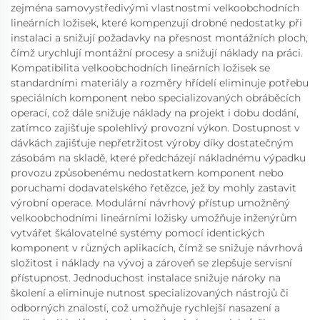
zejména samovystředivými vlastnostmi velkoobchodních
lineárních ložisek, které kompenzují drobné nedostatky při
instalaci a snižují požadavky na přesnost montážních ploch,
čímž urychlují montážní procesy a snižují náklady na práci.
Kompatibilita velkoobchodních lineárních ložisek se
standardními materiály a rozměry hřídelí eliminuje potřebu
speciálních komponent nebo specializovaných obráběcích
operací, což dále snižuje náklady na projekt i dobu dodání,
zatímco zajišťuje spolehlivý provozní výkon. Dostupnost v
dávkách zajišťuje nepřetržitost výroby díky dostatečným
zásobám na skladě, které předcházejí nákladnému výpadku
provozu způsobenému nedostatkem komponent nebo
poruchami dodavatelského řetězce, jež by mohly zastavit
výrobní operace. Modulární návrhový přístup umožněný
velkoobchodními lineárními ložisky umožňuje inženýrům
vytvářet škálovatelné systémy pomocí identických
komponent v různých aplikacích, čímž se snižuje návrhová
složitost i náklady na vývoj a zároveň se zlepšuje servisní
přístupnost. Jednoduchost instalace snižuje nároky na
školení a eliminuje nutnost specializovaných nástrojů či
odborných znalostí, což umožňuje rychlejší nasazení a