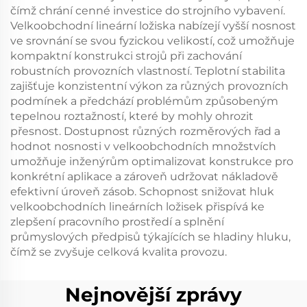
čímž chrání cenné investice do strojního vybavení.
Velkoobchodní lineární ložiska nabízejí vyšší nosnost
ve srovnání se svou fyzickou velikostí, což umožňuje
kompaktní konstrukci strojů při zachování
robustních provozních vlastností. Teplotní stabilita
zajišťuje konzistentní výkon za různých provozních
podmínek a předchází problémům způsobeným
tepelnou roztažností, které by mohly ohrozit
přesnost. Dostupnost různých rozměrových řad a
hodnot nosnosti v velkoobchodních množstvích
umožňuje inženýrům optimalizovat konstrukce pro
konkrétní aplikace a zároveň udržovat nákladově
efektivní úroveň zásob. Schopnost snižovat hluk
velkoobchodních lineárních ložisek přispívá ke
zlepšení pracovního prostředí a splnění
průmyslových předpisů týkajících se hladiny hluku,
čímž se zvyšuje celková kvalita provozu.
Nejnovější zprávy