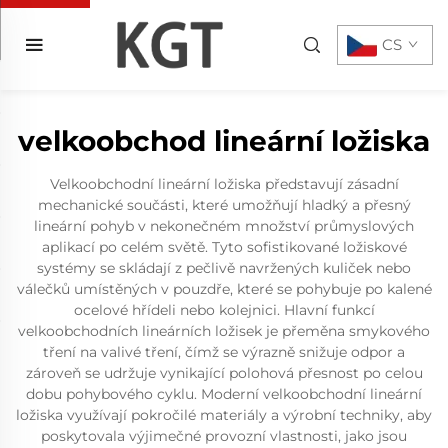
CS
velkoobchod lineární ložiska
Velkoobchodní lineární ložiska představují zásadní
mechanické součásti, které umožňují hladký a přesný
lineární pohyb v nekonečném množství průmyslových
aplikací po celém světě. Tyto sofistikované ložiskové
systémy se skládají z pečlivě navržených kuliček nebo
válečků umístěných v pouzdře, které se pohybuje po kalené
ocelové hřídeli nebo kolejnici. Hlavní funkcí
velkoobchodních lineárních ložisek je přeměna smykového
tření na valivé tření, čímž se výrazně snižuje odpor a
zároveň se udržuje vynikající polohová přesnost po celou
dobu pohybového cyklu. Moderní velkoobchodní lineární
ložiska využívají pokročilé materiály a výrobní techniky, aby
poskytovala výjimečné provozní vlastnosti, jako jsou