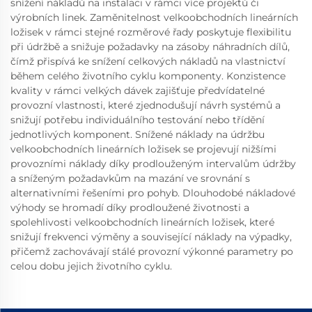
snížení nákladů na instalaci v rámci více projektů či
výrobních linek. Zaměnitelnost velkoobchodních lineárních
ložisek v rámci stejné rozměrové řady poskytuje flexibilitu
při údržbě a snižuje požadavky na zásoby náhradních dílů,
čímž přispívá ke snížení celkových nákladů na vlastnictví
během celého životního cyklu komponenty. Konzistence
kvality v rámci velkých dávek zajišťuje předvídatelné
provozní vlastnosti, které zjednodušují návrh systémů a
snižují potřebu individuálního testování nebo třídění
jednotlivých komponent. Snížené náklady na údržbu
velkoobchodních lineárních ložisek se projevují nižšími
provozními náklady díky prodlouženým intervalům údržby
a sníženým požadavkům na mazání ve srovnání s
alternativními řešeními pro pohyb. Dlouhodobé nákladové
výhody se hromadí díky prodloužené životnosti a
spolehlivosti velkoobchodních lineárních ložisek, které
snižují frekvenci výměny a související náklady na výpadky,
přičemž zachovávají stálé provozní výkonné parametry po
celou dobu jejich životního cyklu.