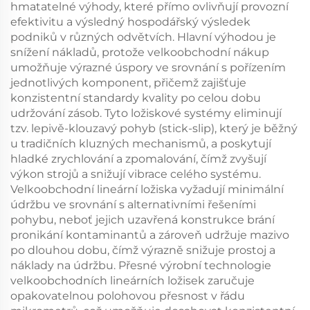
hmatatelné výhody, které přímo ovlivňují provozní
efektivitu a výsledný hospodářský výsledek
podniků v různých odvětvích. Hlavní výhodou je
snížení nákladů, protože velkoobchodní nákup
umožňuje výrazné úspory ve srovnání s pořízením
jednotlivých komponent, přičemž zajišťuje
konzistentní standardy kvality po celou dobu
udržování zásob. Tyto ložiskové systémy eliminují
tzv. lepivě-klouzavý pohyb (stick-slip), který je běžný
u tradičních kluzných mechanismů, a poskytují
hladké zrychlování a zpomalování, čímž zvyšují
výkon strojů a snižují vibrace celého systému.
Velkoobchodní lineární ložiska vyžadují minimální
údržbu ve srovnání s alternativními řešeními
pohybu, neboť jejich uzavřená konstrukce brání
pronikání kontaminantů a zároveň udržuje mazivo
po dlouhou dobu, čímž výrazně snižuje prostoj a
náklady na údržbu. Přesné výrobní technologie
velkoobchodních lineárních ložisek zaručuje
opakovatelnou polohovou přesnost v řádu