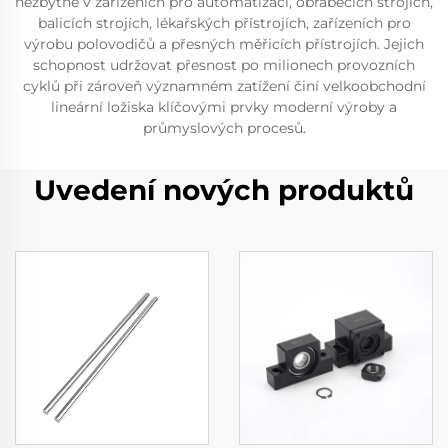
nezbytné v zařízeních pro automatizaci, obráběcích strojích,
balicích strojích, lékařských přístrojích, zařízeních pro
výrobu polovodičů a přesných měřicích přístrojích. Jejich
schopnost udržovat přesnost po milionech provozních
cyklů při zároveň významném zatížení činí velkoobchodní
lineární ložiska klíčovými prvky moderní výroby a
průmyslových procesů.
Uvedení nových produktů