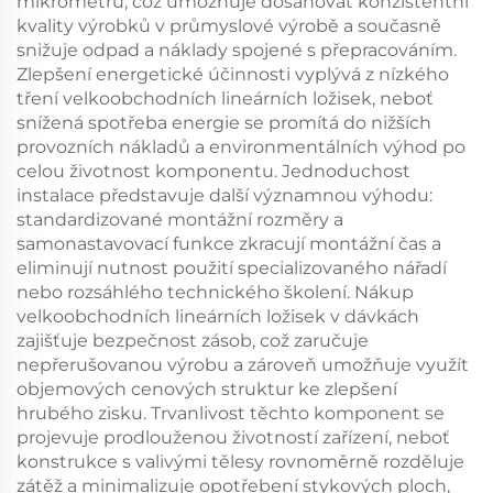
mikrometrů, což umožňuje dosahovat konzistentní
kvality výrobků v průmyslové výrobě a současně
snižuje odpad a náklady spojené s přepracováním.
Zlepšení energetické účinnosti vyplývá z nízkého
tření velkoobchodních lineárních ložisek, neboť
snížená spotřeba energie se promítá do nižších
provozních nákladů a environmentálních výhod po
celou životnost komponentu. Jednoduchost
instalace představuje další významnou výhodu:
standardizované montážní rozměry a
samonastavovací funkce zkracují montážní čas a
eliminují nutnost použití specializovaného nářadí
nebo rozsáhlého technického školení. Nákup
velkoobchodních lineárních ložisek v dávkách
zajišťuje bezpečnost zásob, což zaručuje
nepřerušovanou výrobu a zároveň umožňuje využít
objemových cenových struktur ke zlepšení
hrubého zisku. Trvanlivost těchto komponent se
projevuje prodlouženou životností zařízení, neboť
konstrukce s valivými tělesy rovnoměrně rozděluje
zátěž a minimalizuje opotřebení stykových ploch,