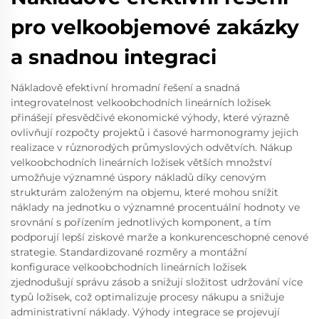
pro velkoobjemové zakázky
a snadnou integraci
Nákladově efektivní hromadní řešení a snadná
integrovatelnost velkoobchodních lineárních ložisek
přinášejí přesvědčivé ekonomické výhody, které výrazně
ovlivňují rozpočty projektů i časové harmonogramy jejich
realizace v různorodých průmyslových odvětvích. Nákup
velkoobchodních lineárních ložisek větších množství
umožňuje významné úspory nákladů díky cenovým
strukturám založeným na objemu, které mohou snížit
náklady na jednotku o významné procentuální hodnoty ve
srovnání s pořízením jednotlivých komponent, a tím
podporují lepší ziskové marže a konkurenceschopné cenové
strategie. Standardizované rozměry a montážní
konfigurace velkoobchodních lineárních ložisek
zjednodušují správu zásob a snižují složitost udržování více
typů ložisek, což optimalizuje procesy nákupu a snižuje
administrativní náklady. Výhody integrace se projevují