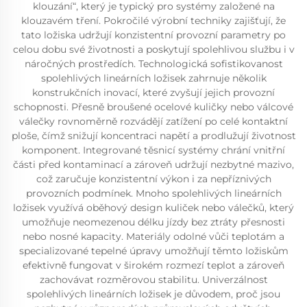
klouzání“, který je typický pro systémy založené na
klouzavém tření. Pokročilé výrobní techniky zajišťují, že
tato ložiska udržují konzistentní provozní parametry po
celou dobu své životnosti a poskytují spolehlivou službu i v
náročných prostředích. Technologická sofistikovanost
spolehlivých lineárních ložisek zahrnuje několik
konstrukčních inovací, které zvyšují jejich provozní
schopnosti. Přesně broušené ocelové kuličky nebo válcové
válečky rovnoměrně rozvádějí zatížení po celé kontaktní
ploše, čímž snižují koncentraci napětí a prodlužují životnost
komponent. Integrované těsnicí systémy chrání vnitřní
části před kontaminací a zároveň udržují nezbytné mazivo,
což zaručuje konzistentní výkon i za nepříznivých
provozních podmínek. Mnoho spolehlivých lineárních
ložisek využívá oběhový design kuliček nebo válečků, který
umožňuje neomezenou délku jízdy bez ztráty přesnosti
nebo nosné kapacity. Materiály odolné vůči teplotám a
specializované tepelné úpravy umožňují těmto ložiskům
efektivně fungovat v širokém rozmezí teplot a zároveň
zachovávat rozměrovou stabilitu. Univerzálnost
spolehlivých lineárních ložisek je důvodem, proč jsou