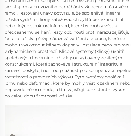
prostřednictvím komplexních testovacích protokolů, které
simulují roky provozního namáhání v zkráceném časovém
rámci. Testování únavy potvrzuje, že spolehlivá lineární
ložiska vydrží miliony zatěžovacích cyklů bez vzniku trhlin
nebo jiných strukturálních vad, které by mohly vést k
předčasnému selhání. Testy odolnosti proti nárazu zajišťují,
že tato ložiska přežijí nárazová zatížení a vibrace, které se
mohou vyskytnout během dopravy, instalace nebo provozu
v dynamickém prostředí. Kličové systémy (kličky) uvnitř
spolehlivých lineárních ložisek jsou vybaveny zesílenými
konstrukcemi, které zachovávají strukturální integritu a
zároveň poskytují nutnou pružnost pro kompenzaci tepelné
roztažnosti a provozních výkyvů. Tyto systémy odolávají
lomu nebo deformaci, které by mohly vést k zaklínění nebo
nepravidelnému chodu, a tím zajišťují konzistentní výkon
po celou dobu životnosti ložiska.