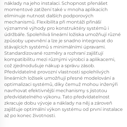
náklady na jeho instalaci. Schopnost přenášet
momentové zatížení také v mnoha aplikacích
eliminuje nutnost dalších podporových
mechanismů. Flexibilita při montáži přináší
významné výhody pro konstruktéry systémů i
údržbáře. Spolehlivá lineární ložiska umožňují různé
způsoby upevnění a lze je snadno integrovat do
stávajících systémů s minimálními úpravami.
Standardizované rozměry a rozhraní zajišťují
kompatibilitu mezi různými výrobci a aplikacemi,
což zjednodušuje nákup a správu zásob.
Předvídatelné provozní vlastnosti spolehlivých
lineárních ložisek umožňují přesné modelování a
optimalizaci systémů, díky čemuž mohou inženýři
navrhovat efektivnější mechanismy s jistotou
předvídatelného výkonu. Tato předvídatelnost
zkracuje dobu vývoje a náklady na něj a zároveň
zajišťuje optimální výkon systému od první instalace
až po konec životnosti.