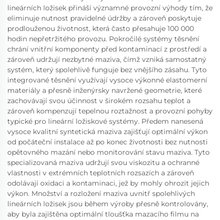
lineárních ložisek přináší významné provozní výhody tím, že
eliminuje nutnost pravidelné údržby a zároveň poskytuje
prodlouženou životnost, která často přesahuje 100 000
hodin nepřetržitého provozu. Pokročilé systémy těsnění
chrání vnitřní komponenty před kontaminací z prostředí a
zároveň udržují nezbytné maziva, čímž vzniká samostatný
systém, který spolehlivě funguje bez vnějšího zásahu. Tyto
integrované těsnění využívají vysoce výkonné elastomerní
materiály a přesně inženýrsky navržené geometrie, které
zachovávají svou účinnost v širokém rozsahu teplot a
zároveň kompenzují tepelnou roztažnost a provozní pohyby
typické pro lineární ložiskové systémy. Předem nanesená
vysoce kvalitní syntetická maziva zajišťují optimální výkon
od počáteční instalace až po konec životnosti bez nutnosti
opětovného mazání nebo monitorování stavu maziva. Tyto
specializovaná maziva udržují svou viskozitu a ochranné
vlastnosti v extrémních teplotních rozsazích a zároveň
odolávají oxidaci a kontaminaci, jež by mohly ohrozit jejich
výkon. Množství a rozložení maziva uvnitř spolehlivých
lineárních ložisek jsou během výroby přesně kontrolovány,
aby byla zajištěna optimální tloušťka mazacího filmu na