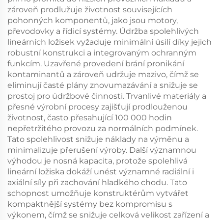
zároveň prodlužuje životnost souvisejících
pohonných komponentů, jako jsou motory,
převodovky a řídicí systémy. Údržba spolehlivých
lineárních ložisek vyžaduje minimální úsilí díky jejich
robustní konstrukci a integrovaným ochranným
funkcím. Uzavřené provedení brání pronikání
kontaminantů a zároveň udržuje mazivo, čímž se
eliminují časté plány znovumazávání a snižuje se
prostoj pro údržbové činnosti. Trvanlivé materiály a
přesné výrobní procesy zajišťují prodlouženou
životnost, často přesahující 100 000 hodin
nepřetržitého provozu za normálních podmínek.
Tato spolehlivost snižuje náklady na výměnu a
minimalizuje přerušení výroby. Další významnou
výhodou je nosná kapacita, protože spolehlivá
lineární ložiska dokáží unést významné radiální i
axiální síly při zachování hladkého chodu. Tato
schopnost umožňuje konstruktérům vytvářet
kompaktnější systémy bez kompromisu s
výkonem, čímž se snižuje celková velikost zařízení a