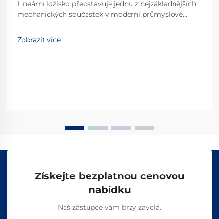
Lineární ložisko představuje jednu z nejzákladnějších
mechanických součástek v moderní průmyslové
automatizaci a přesné technice. Tyto specializované
zařízení umožňují hladký, řízený lineární pohyb po
Zobrazit více
předem určené dráze, čímž se stávají
nepostradatelnými...
Získejte bezplatnou cenovou
nabídku
Náš zástupce vám brzy zavolá.