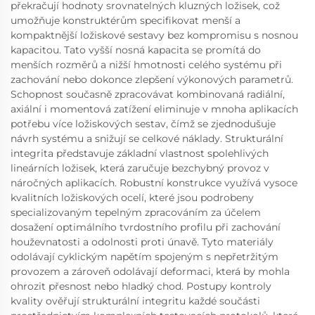
překračují hodnoty srovnatelných kluzných ložisek, což
umožňuje konstruktérům specifikovat menší a
kompaktnější ložiskové sestavy bez kompromisu s nosnou
kapacitou. Tato vyšší nosná kapacita se promítá do
menších rozměrů a nižší hmotnosti celého systému při
zachování nebo dokonce zlepšení výkonových parametrů.
Schopnost současně zpracovávat kombinovaná radiální,
axiální i momentová zatížení eliminuje v mnoha aplikacích
potřebu více ložiskových sestav, čímž se zjednodušuje
návrh systému a snižují se celkové náklady. Strukturální
integrita představuje základní vlastnost spolehlivých
lineárních ložisek, která zaručuje bezchybný provoz v
náročných aplikacích. Robustní konstrukce využívá vysoce
kvalitních ložiskových ocelí, které jsou podrobeny
specializovaným tepelným zpracováním za účelem
dosažení optimálního tvrdostního profilu při zachování
houževnatosti a odolnosti proti únavě. Tyto materiály
odolávají cyklickým napětím spojeným s nepřetržitým
provozem a zároveň odolávají deformaci, která by mohla
ohrozit přesnost nebo hladký chod. Postupy kontroly
kvality ověřují strukturální integritu každé součásti