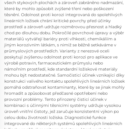
všech stykových plochách a zároveň zabráněno nadmazání,
které by mohlo způsobit zvýšené tření nebo poškození
těsnění. Odolnost proti korozi integrovaná do spolehlivých
lineárních ložisek chrání kritické povrchy před účinky
prostředí a zároveň udržuje rozměrovou přesnost a hladký
chod po dlouhou dobu. Pokročilé povrchové úpravy a výběr
materiálů vytvářejí bariéry proti vlhkosti, chemikáliím a
jiným korozivním látkám, s nimiž se běžně setkáváme v
průmyslových prostředích. Varianty z nerezové oceli
poskytují zvýšenou odolnost proti korozi pro aplikace ve
výrobě potravin, farmaceutickém průmyslu nebo
námořním prostředí, kde standardní ložiskové materiály
mohou být nedostatečné. Samočisticí účinek vznikající díky
konstrukci valivého kontaktu spolehlivých lineárních ložisek
pomáhá odstraňovat kontaminanty, které by se jinak mohly
hromadit a způsobovat předčasné opotřebení nebo
provozní problémy. Tento přirozený čisticí účinek v
kombinaci s účinnými těsnicími systémy udržuje vysokou
úroveň vnitřní čistoty, jež zaručuje konzistentní výkon po
celou dobu životnosti ložiska. Diagnostické funkce
integrované do některých systémů spolehlivých lineárních