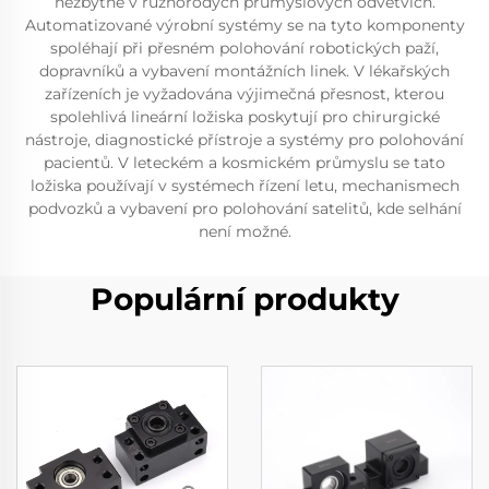
nezbytné v různorodých průmyslových odvětvích.
Automatizované výrobní systémy se na tyto komponenty
spoléhají při přesném polohování robotických paží,
dopravníků a vybavení montážních linek. V lékařských
zařízeních je vyžadována výjimečná přesnost, kterou
spolehlivá lineární ložiska poskytují pro chirurgické
nástroje, diagnostické přístroje a systémy pro polohování
pacientů. V leteckém a kosmickém průmyslu se tato
ložiska používají v systémech řízení letu, mechanismech
podvozků a vybavení pro polohování satelitů, kde selhání
není možné.
Populární produkty