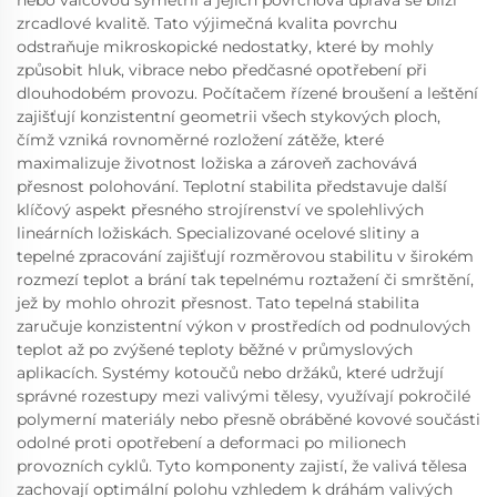
nebo válcovou symetrií a jejich povrchová úprava se blíží
zrcadlové kvalitě. Tato výjimečná kvalita povrchu
odstraňuje mikroskopické nedostatky, které by mohly
způsobit hluk, vibrace nebo předčasné opotřebení při
dlouhodobém provozu. Počítačem řízené broušení a leštění
zajišťují konzistentní geometrii všech stykových ploch,
čímž vzniká rovnoměrné rozložení zátěže, které
maximalizuje životnost ložiska a zároveň zachovává
přesnost polohování. Teplotní stabilita představuje další
klíčový aspekt přesného strojírenství ve spolehlivých
lineárních ložiskách. Specializované ocelové slitiny a
tepelné zpracování zajišťují rozměrovou stabilitu v širokém
rozmezí teplot a brání tak tepelnému roztažení či smrštění,
jež by mohlo ohrozit přesnost. Tato tepelná stabilita
zaručuje konzistentní výkon v prostředích od podnulových
teplot až po zvýšené teploty běžné v průmyslových
aplikacích. Systémy kotoučů nebo držáků, které udržují
správné rozestupy mezi valivými tělesy, využívají pokročilé
polymerní materiály nebo přesně obráběné kovové součásti
odolné proti opotřebení a deformaci po milionech
provozních cyklů. Tyto komponenty zajistí, že valivá tělesa
zachovají optimální polohu vzhledem k dráhám valivých