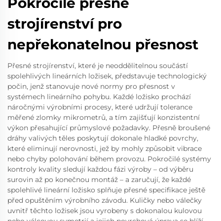
Pokročilé přesné
strojírenství pro
nepřekonatelnou přesnost
Přesné strojírenství, které je neoddělitelnou součástí
spolehlivých lineárních ložisek, představuje technologický
počin, jenž stanovuje nové normy pro přesnost v
systémech lineárního pohybu. Každé ložisko prochází
náročnými výrobními procesy, které udržují tolerance
měřené zlomky mikrometrů, a tím zajišťují konzistentní
výkon přesahující průmyslové požadavky. Přesně broušené
dráhy valivých těles poskytují dokonale hladké povrchy,
které eliminují nerovnosti, jež by mohly způsobit vibrace
nebo chyby polohování během provozu. Pokročilé systémy
kontroly kvality sledují každou fázi výroby – od výběru
surovin až po konečnou montáž – a zaručují, že každé
spolehlivé lineární ložisko splňuje přesné specifikace ještě
před opuštěním výrobního závodu. Kuličky nebo válečky
uvnitř těchto ložisek jsou vyrobeny s dokonalou kulovou