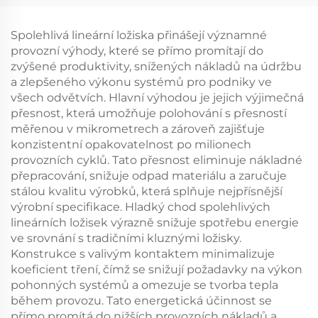
Spolehlivá lineární ložiska přinášejí významné
provozní výhody, které se přímo promítají do
zvýšené produktivity, snížených nákladů na údržbu
a zlepšeného výkonu systémů pro podniky ve
všech odvětvích. Hlavní výhodou je jejich výjimečná
přesnost, která umožňuje polohování s přesností
měřenou v mikrometrech a zároveň zajišťuje
konzistentní opakovatelnost po milionech
provozních cyklů. Tato přesnost eliminuje nákladné
přepracování, snižuje odpad materiálu a zaručuje
stálou kvalitu výrobků, která splňuje nejpřísnější
výrobní specifikace. Hladký chod spolehlivých
lineárních ložisek výrazně snižuje spotřebu energie
ve srovnání s tradičními kluznými ložisky.
Konstrukce s valivým kontaktem minimalizuje
koeficient tření, čímž se snižují požadavky na výkon
pohonných systémů a omezuje se tvorba tepla
během provozu. Tato energetická účinnost se
přímo promítá do nižších provozních nákladů a