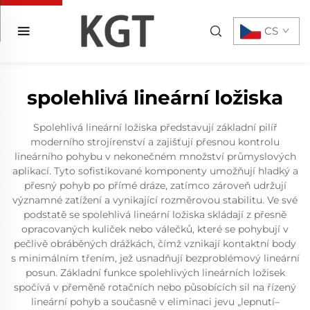
CS
spolehlivá lineární ložiska
Spolehlivá lineární ložiska představují základní pilíř
moderního strojírenství a zajišťují přesnou kontrolu
lineárního pohybu v nekonečném množství průmyslových
aplikací. Tyto sofistikované komponenty umožňují hladký a
přesný pohyb po přímé dráze, zatímco zároveň udržují
významné zatížení a vynikající rozměrovou stabilitu. Ve své
podstatě se spolehlivá lineární ložiska skládají z přesně
opracovaných kuliček nebo válečků, které se pohybují v
pečlivě obráběných drážkách, čímž vznikají kontaktní body
s minimálním třením, jež usnadňují bezproblémový lineární
posun. Základní funkce spolehlivých lineárních ložisek
spočívá v přeměně rotačních nebo působících sil na řízený
lineární pohyb a současně v eliminaci jevu „lepnutí–