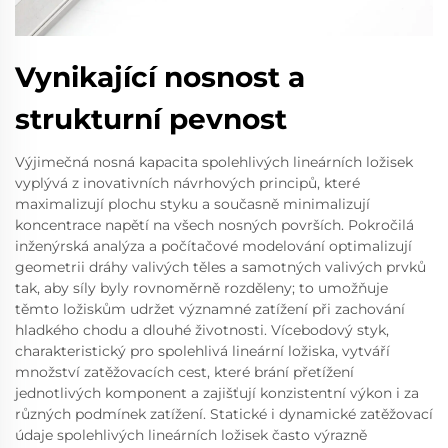
Vynikající nosnost a
strukturní pevnost
Výjimečná nosná kapacita spolehlivých lineárních ložisek
vyplývá z inovativních návrhových principů, které
maximalizují plochu styku a současně minimalizují
koncentrace napětí na všech nosných površích. Pokročilá
inženýrská analýza a počítačové modelování optimalizují
geometrii dráhy valivých těles a samotných valivých prvků
tak, aby síly byly rovnoměrně rozděleny; to umožňuje
těmto ložiskům udržet významné zatížení při zachování
hladkého chodu a dlouhé životnosti. Vícebodový styk,
charakteristický pro spolehlivá lineární ložiska, vytváří
množství zatěžovacích cest, které brání přetížení
jednotlivých komponent a zajišťují konzistentní výkon i za
různých podmínek zatížení. Statické i dynamické zatěžovací
údaje spolehlivých lineárních ložisek často výrazně