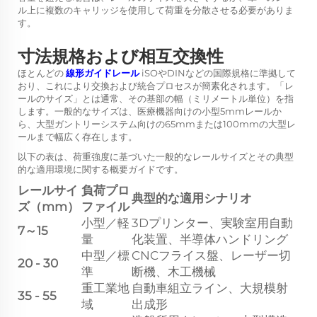
ル上に複数のキャリッジを使用して荷重を分散させる必要がありま
す。
寸法規格および相互交換性
ほとんどの
線形ガイドレール
iSOやDINなどの国際規格に準拠して
おり、これにより交換および統合プロセスが簡素化されます。「レ
ールのサイズ」とは通常、その基部の幅（ミリメートル単位）を指
します。一般的なサイズは、医療機器向けの小型5mmレールか
ら、大型ガントリーシステム向けの65mmまたは100mmの大型レ
ールまで幅広く存在します。
以下の表は、荷重強度に基づいた一般的なレールサイズとその典型
的な適用環境に関する概要ガイドです。
レールサイ
負荷プロ
典型的な適用シナリオ
ズ（mm）
ファイル
小型／軽
3Dプリンター、実験室用自動
7～15
量
化装置、半導体ハンドリング
中型／標
CNCフライス盤、レーザー切
20 - 30
準
断機、木工機械
重工業地
自動車組立ライン、大規模射
35 - 55
域
出成形