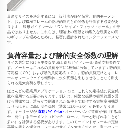
最適なサイズを決定するには、設計者が静的荷重、動的モーメン
ト、および機械フレームの物理的制約との関係を評価する必要があ
ります。
線形ガイドレール
「ワンサイズ・フィッツ・オール」の部
品ではありません。これらは、理論上の運動と物理的な現実との間
のギャップを埋めるために、精密に設計されたインターフェースで
す。
負荷容量および静的安全係数の理解
サイズ選定における主要な要因は
線形ガイドレール
負荷支持要件で
す。メーカーはこれらの負荷を主に2種類に分類しています：静的負
荷定格（
C0
）および動的負荷定格（
C
）。静的負荷定格とは、レ
ールがレースウェイや転動体に永久変形を生じさせることなく耐え
られる最大負荷を示します。
ほとんどの産業用アプリケーションでは、これらの定格値に安全係
数を適用する必要があります。例えば、頻繁な振動や衝撃荷重を受
ける機械では、滑らかで制御された条件下で動作する実験室用機器
よりもはるかに高い安全係数（通常は3.0～5.0）が必要となりま
す。キャリッジが
直動ガイド<br>
オーバーハング荷重が作用する場
合、発生するモーメント（ピッチ、ロール、ヨーと呼ばれることが
多い）を計算する必要があります。このモーメントがレールの定格
容量を超える場合は、レールのサイズを大きくするか、単一のレー