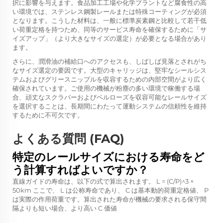
択に影響を与えます。食品加工工場や化学プラントなど腐食性の高
い環境では、ステンレス鋼製レールまたは特殊コーティングが必須
となります。こうした材料は、一般に標準炭素鋼と比較して若干低
い荷重定格を持つため、同等のサービス寿命を確保するために「サ
イズアップ」（より大きなサイズの選定）が必要となる場合があり
ます。
さらに、潤滑油の補給口へのアクセスも、しばしば見落とされがち
なサイズ選定の要因です。大型のキャリッジは、堅牢なシールシス
テムおよびグリースニップルを収容するための内部空間がより広く
確保されています。ご使用の機械が粉塵の多い環境で稼働する場
合、頑丈なスクラパーおよびベルローズを収容可能なレールサイズ
を選択することは、長期間にわたって運動システムの信頼性を維持
するために不可欠です。
よくある質問 (FAQ)
特定のレールサイズにおける寿命をど
う計算すればよいですか？
直線ガイドの寿命は、以下の式で算出されます。
L = (C/P)^3 ×
50km
ここで、
L
は公称寿命であり、
C
は基本動的荷重定格値、
P
は実際の作用荷重です。算出された寿命が機械の要求される保守間
隔よりも短い場合、より高い
C
価値