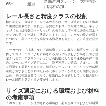
造船所用クレーン、大型構造
65+
超重
用鋼材の加工
レール長さと精度クラスの役割
幅に加えて、直線ガイドレールの長さは、サイズ選定において極め
て重要な要素です。全長は、必要なストローク距離に加え、キャリ
ッジ（または複数のキャリッジ）の長さおよび両端に必要な安全バ
ッファの長さを合計して決定されます。なお、レールの長さが増す
につれて、高い平行度を維持する難易度も高まることに注意が必要
です。
メーカーは、「標準」から「超精密」までの異なる精度クラスを提
供しており、これにより許容される走行平行度および高さ公差が規
定されます。アプリケーションが長距離にわたる高速移動を伴う場
合、レールのサイズ選定には、「臨界速度」の確認も含まれ、共振
を回避する必要があります。細長いレールでは、キャリッジの移動
速度が速すぎると振動やたわみ（ホイップ）が生じる可能性がある
ため、単に荷重容量ではなく、剛性向上を目的としてより幅の広い
レール断面を選定する必要が生じます。
サイズ選定における環境および材料
の考慮事項
直線ガイドレールが使用される環境は、必要なサイズおよび材料選