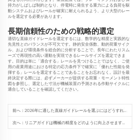
持力がしばしば制約となり、停電時に発生する重力による負荷を駆
動システムおよびレールが確実に耐えられるよう、より大型のレー
ルを選定する必要があります。
長期信頼性のための戦略的選定
適切な直線ガイドレールを選定するには、数学的な精度と実践的な
先見性とのバランスが不可欠です。静的安全係数、動的荷重サイク
ル、および環境条件を総合的に分析することで、長年にわたりスム
ーズで再現性の高い運動を実現できるレールサイズを選定できま
す。目的は単に「適合する」レールを見つけることではなく、ご使
用の産業用途における特定の応力条件下で確実に「優れた性能を発
揮する」レールを選定することであることをお忘れなく。設計を最
終決定する際には、必ずメーカーが提供する荷重・モーメント特性
図を参照し、選定した寸法が機械装置の予測される作動サイクルに
適合していることを確認してください。
前へ：
2026年に適した直線ガイドレールを選ぶにはどうすればよいですか？
次へ：
リニアガイドは機械の精度をどのように向上させますか？