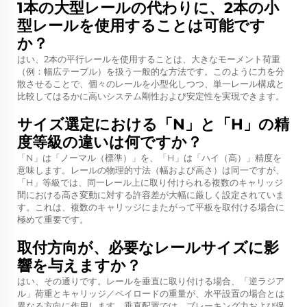
1本の大型レールの代わりに、2本の小
型レールを使用することは可能です
か？
はい、2本の平行レールを使用することは、大きなモーメント荷重
（例：幅広テーブル）を扱う一般的な方法です。このように力を分
散させることで、個々のレールを小型化しつつ、単一レール構成と
比較してはるかに高いシステム剛性および安定性を実現できます。
サイズ選定における「N」と「H」の精
度等級の違いは何ですか？
「N」は「ノーマル（標準）」を、「H」は「ハイ（高）」精度を
意味します。レールの物理的寸法（幅および高さ）は同一ですが、
「H」等級では、同一レール上に取り付けられる複数のキャリッジ
間における高さ変動に対する許容差が大幅に厳しく設定されていま
す。これは、複数のキャリッジにまたがって平板を取付ける場合に
極めて重要です。
取付方向が、必要なレールサイズに影
響を与えますか？
はい、その通りです。レールを垂直に取り付ける場合、「逆ラジア
ル」荷重とキャリッジ／ペイロードの重量が、水平設置の場合とは
異なる方向に作用します。垂直配置では、ブレーキング力および保