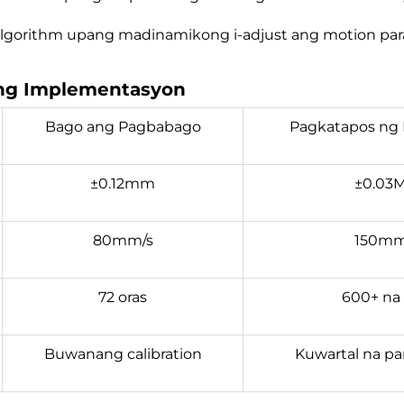
gorithm upang madinamikong i-adjust ang motion par
 ng Implementasyon
Bago ang Pagbabago
Pagkatapos ng
±0.12mm
±0.03
80mm/s
150mm
72 oras
600+ na 
Buwanang calibration
Kuwartal na p