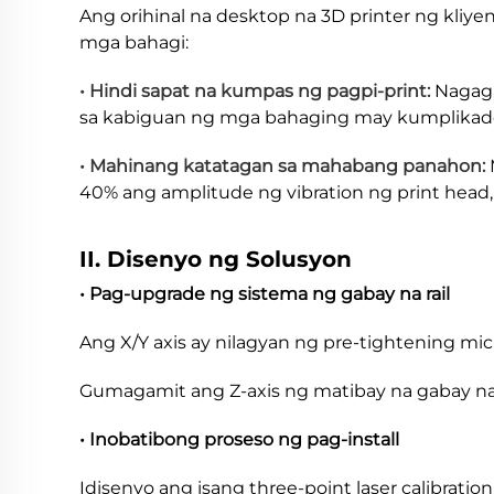
Ang orihinal na desktop na 3D printer ng kliy
mga bahagi:
• Hindi sapat na kumpas ng pagpi-print:
Nagaga
sa kabiguan ng mga bahaging may kumplikado
• Mahinang katatagan sa mahabang panahon:
40% ang amplitude ng vibration ng print head,
II. Disenyo ng Solusyon
• Pag-upgrade ng sistema ng gabay na rail
Ang X/Y axis ay nilagyan ng pre-tightening mi
Gumagamit ang Z-axis ng matibay na gabay na
• Inobatibong proseso ng pag-install
Idisenyo ang isang three-point laser calibrati