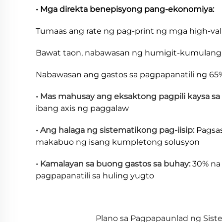
• Mga direkta benepisyong pang-ekonomiya:
Tumaas ang rate ng pag-print ng mga high-v
Bawat taon, nabawasan ng humigit-kumulang 2
Nabawasan ang gastos sa pagpapanatili ng 65%
• Mas mahusay ang eksaktong pagpili kaysa sa
ibang axis ng paggalaw
• Ang halaga ng sistematikong pag-iisip:
Pagsas
makabuo ng isang kumpletong solusyon
• Kamalayan sa buong gastos sa buhay:
30% na
pagpapanatili sa huling yugto
Plano sa Pagpapaunlad ng Sis