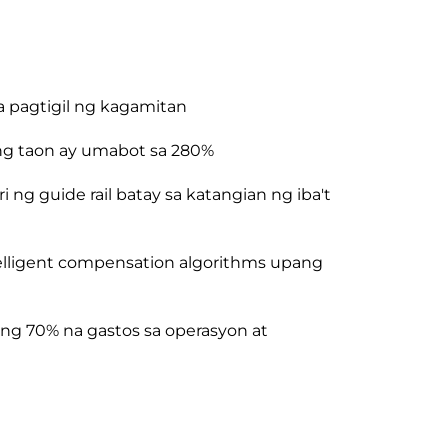
 pagtigil ng kagamitan
ong taon ay umabot sa 280%
ng guide rail batay sa katangian ng iba't
telligent compensation algorithms upang
g 70% na gastos sa operasyon at