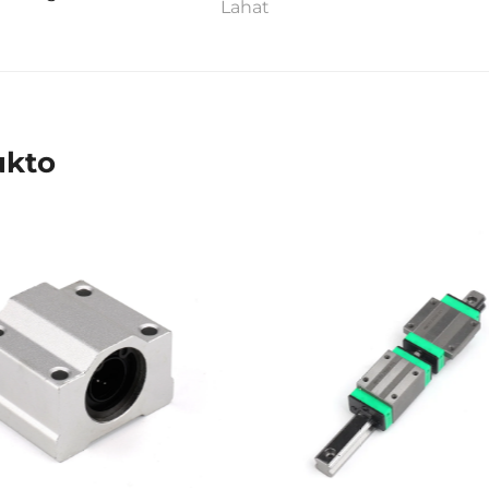
Lahat
ukto