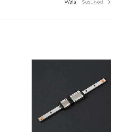
Wala
Susunod