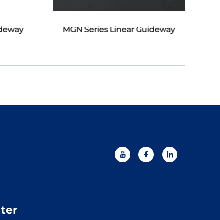
ideway
MGN Series Linear Guideway
M
ter