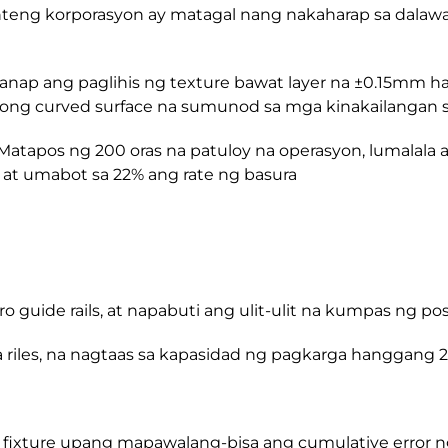
enteng korporasyon ay matagal nang nakaharap sa dalaw
nap ang paglihis ng texture bawat layer na ±0.15mm h
ng curved surface na sumunod sa mga kinakailangan 
Matapos ng 200 oras na patuloy na operasyon, lumalala 
 at umabot sa 22% ang rate ng basura
cro guide rails, at napabuti ang ulit-ulit na kumpas n
 riles, na nagtaas sa kapasidad ng pagkarga hanggang
on fixture upang mapawalang-bisa ang cumulative error ng