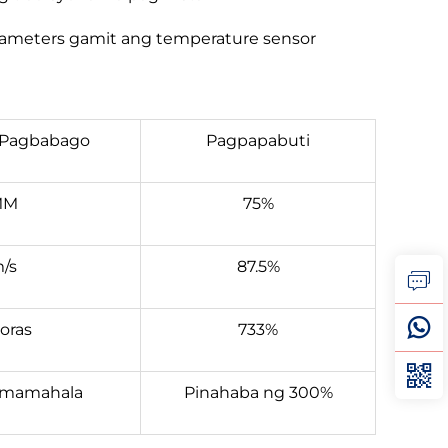
ameters gamit ang temperature sensor
 Pagbabago
Pagpapabuti
MM
75%
/s
87.5%
oras
733%
amamahala
Pinahaba ng 300%