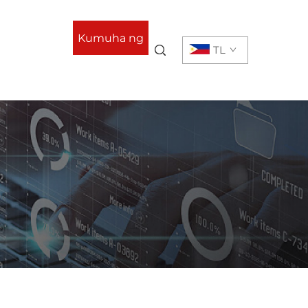
Kumuha ng
TL
Quote