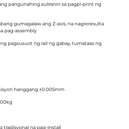
ang pangunahing suliranin sa pagpi-print ng
abang gumagalaw ang Z-axis, na nagreresulta
sa pag-assembly
ang pagsusuot ng rail ng gabay, tumataas ng
g posisyon hanggang ±0.005mm
 200kg
 tradisyonal na pag-install