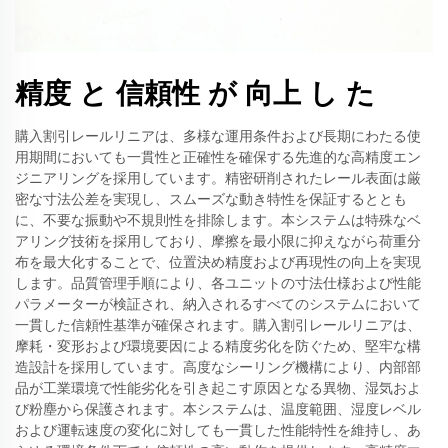
精度 と 信頼性 が 向上 し た
購入割引レールリニアは、多様な運用条件および長期にわたる使
用期間においても一貫性と正確性を確保する先進的な高精度エン
ジニアリングを採用しています。精密研削されたレール表面は厳
密な寸法公差を実現し、スムーズな動き特性を保証するととも
に、不要な振動や不規則性を排除します。本システムは特殊なベ
アリング技術を採用しており、摩擦を最小限に抑えながら荷重分
布を最大化することで、位置決め精度および再現性の向上を実現
します。品質管理手順により、各ユニットの寸法仕様および性能
パラメーターが検証され、納入されるすべてのシステムにおいて
一貫した信頼性基準が確保されます。購入割引レールリニアは、
摩耗・変形および環境要因による精度劣化を防ぐため、堅牢な構
造設計を採用しています。高度なシーリング機構により、内部部
品が工業環境で性能劣化を引き起こす原因となる異物、湿気およ
び粉塵から保護されます。本システムは、温度範囲、湿度レベル
および運転速度の変化に対しても一貫した性能特性を維持し、あ