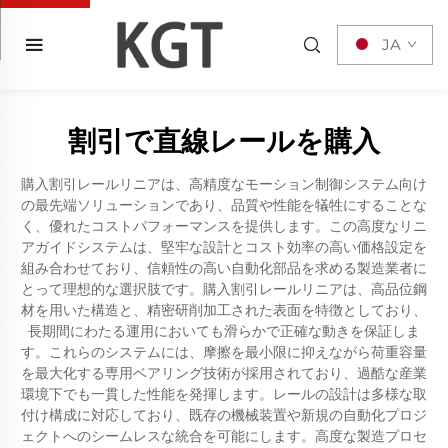
JA
割引で直線レールを購入
購入割引レールリニアは、高精度なモーション制御システム向け
の最先端ソリューションであり、品質や性能を犠牲にすることな
く、優れたコストパフォーマンスを提供します。この高度なリニ
アガイドシステムは、堅牢な設計とコスト効率の高い価格設定を
組み合わせており、信頼性の高い自動化部品を求める製造業者に
とって理想的な選択肢です。購入割引レールリニアは、高品位鋼
材を用いた構造と、精密研削加工された表面を特徴としており、
長期間にわたる運用においても滑らかで正確な動きを保証しま
す。これらのシステムには、摩擦を最小限に抑えながら荷重容量
を最大化する専用ベアリング技術が採用されており、過酷な産業
環境下でも一貫した性能を発揮します。レールの設計は多様な取
付け構成に対応しており、既存の機械装置や新規の自動化プロジ
ェクトへのシームレスな統合を可能にします。高度な製造プロセ