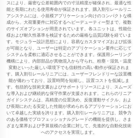
スにより、厳密な公差範囲内での寸法精度が確保され、最適な性
能と長期にわたる使用寿命が保証されます。購入割引レールリニ
アシステムには、小規模アプリケーション向けのコンパクトな構
成から、大荷重要件に対応するヘビーデューティー型まで、複数
のサイズオプションが用意されています。各ユニットは、性能仕
様および耐久性基準を検証するための厳格な品質試験を経ていま
す。モジュラー設計思想により、容易なカスタマイズおよび拡張
が可能となり、ユーザーは特定のアプリケーション要件に応じて
システムを柔軟に適応させることができます。保護用シーリング
機構により、内部部品が異物混入から守られ、粉塵・湿気・温度
変動といった厳しい環境下でも信頼性の高い動作が保証されま
す。購入割引レールリニアには、ユーザーフレンドリーな設置機
能が備わっており、設置時間を短縮し、設置コストを低減しま
す。包括的な技術文書およびサポートリソースにより、スムーズ
な導入および継続的な保守作業が支援されます。これらのリニア
ガイドシステムは、高精度の位置決め、反復運動サイクル、およ
び長期にわたる安定した性能が求められるアプリケーションにお
いて卓越した実績を誇ります。購入割引レールリニアは、競争力
のある価格でプロフェッショナルグレードの機能を提供し、さま
ざまな業界および予算規模の企業に対して、先進的な自動化技術
へのアクセスを実現します。