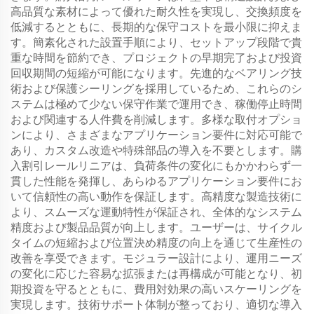
高品質な素材によって優れた耐久性を実現し、交換頻度を
低減するとともに、長期的な保守コストを最小限に抑えま
す。簡素化された設置手順により、セットアップ段階で貴
重な時間を節約でき、プロジェクトの早期完了および投資
回収期間の短縮が可能になります。先進的なベアリング技
術および保護シーリングを採用しているため、これらのシ
ステムは極めて少ない保守作業で運用でき、稼働停止時間
および関連する人件費を削減します。多様な取付オプショ
ンにより、さまざまなアプリケーション要件に対応可能で
あり、カスタム改造や特殊部品の導入を不要とします。購
入割引レールリニアは、負荷条件の変化にもかかわらず一
貫した性能を発揮し、あらゆるアプリケーション要件にお
いて信頼性の高い動作を保証します。高精度な製造技術に
より、スムーズな運動特性が保証され、全体的なシステム
精度および製品品質が向上します。ユーザーは、サイクル
タイムの短縮および位置決め精度の向上を通じて生産性の
改善を享受できます。モジュラー設計により、運用ニーズ
の変化に応じた容易な拡張または再構成が可能となり、初
期投資を守るとともに、費用対効果の高いスケーリングを
実現します。技術サポート体制が整っており、適切な導入