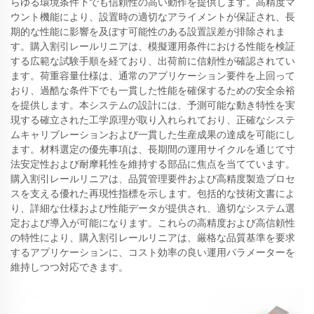
らゆる環境条件下でも信頼性の高い動作を提供します。高精度マ
ウント機能により、設置時の適切なアライメントが保証され、長
期的な性能に影響を及ぼす可能性のある設置誤差が排除されま
す。購入割引レールリニアは、模擬運用条件における性能を検証
する広範な試験手順を経ており、出荷前に信頼性が確認されてい
ます。荷重容量仕様は、通常のアプリケーション要件を上回って
おり、過酷な条件下でも一貫した性能を確保するための安全余裕
を提供します。本システムの設計には、予測可能な動き特性を実
現する確立された工学原理が取り入れられており、正確なシステ
ムキャリブレーションおよび一貫した生産成果の達成を可能にし
ます。材料選定の優先事項は、長期間の運用サイクルを通じて寸
法安定性および耐摩耗性を維持する部品に焦点を当てています。
購入割引レールリニアは、品質管理要件および高精度製造プロセ
スを支える優れた再現性指標を示します。包括的な技術文書によ
り、詳細な仕様および性能データが提供され、適切なシステム選
定および導入が可能になります。これらの高精度および高信頼性
の特性により、購入割引レールリニアは、厳格な品質基準を要求
するアプリケーションに、コスト効率の良い運用パラメーターを
維持しつつ対応できます。