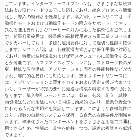
しています。インターフェースオプションは、さまざまな接続方
法および取付ハードウェアに対応しており、統合プロセスを簡素
化し、導入の複雑さを低減します。購入割引レールリニアは、手
動操作モードおよび自動操作モードの両方をサポートしており、
異なる運用要件およびユーザーの好みに応じた柔軟性を提供しま
す。荷重容量範囲は、軽量級の高精度用途から重工業プロセスま
でをカバーしており、多様な運用要件に対して適切な性能を確保
します。システム設計は、各種潤滑方式および保守手順に対応し
ており、特定の運用環境および保守スケジュールに最適化するこ
とが可能です。カスタマイズオプションには、ストローク長の変
更、特殊な取付構成、アプリケーション固有の性能特性などが含
まれ、専門的な要件にも対応します。技術サポートリソースに
は、アプリケーションに関するガイドおよび選定支援が含まれて
おり、ユーザーが特定の要件に最適な構成を特定する際の助けと
なります。購入割引レールリニアは、製造、包装、組立、試験、
物資搬送などの用途において同様に効果的であり、産業分野全体
にわたる広範な実用性を実証しています。このような多機能性に
より、複数の自動化システムを保有する企業の在庫要件が削減さ
れます。標準化されたコンポーネントをさまざまな用途で共通利
用できるため、性能の一貫性を維持しつつ、調達の複雑さを低減
できます。