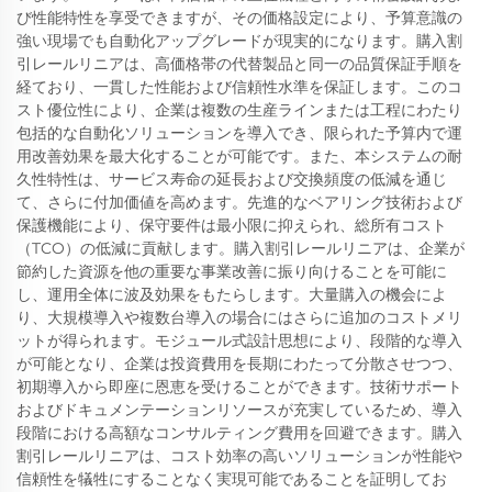
び性能特性を享受できますが、その価格設定により、予算意識の
強い現場でも自動化アップグレードが現実的になります。購入割
引レールリニアは、高価格帯の代替製品と同一の品質保証手順を
経ており、一貫した性能および信頼性水準を保証します。このコ
スト優位性により、企業は複数の生産ラインまたは工程にわたり
包括的な自動化ソリューションを導入でき、限られた予算内で運
用改善効果を最大化することが可能です。また、本システムの耐
久性特性は、サービス寿命の延長および交換頻度の低減を通じ
て、さらに付加価値を高めます。先進的なベアリング技術および
保護機能により、保守要件は最小限に抑えられ、総所有コスト
（TCO）の低減に貢献します。購入割引レールリニアは、企業が
節約した資源を他の重要な事業改善に振り向けることを可能に
し、運用全体に波及効果をもたらします。大量購入の機会によ
り、大規模導入や複数台導入の場合にはさらに追加のコストメリ
ットが得られます。モジュール式設計思想により、段階的な導入
が可能となり、企業は投資費用を長期にわたって分散させつつ、
初期導入から即座に恩恵を受けることができます。技術サポート
およびドキュメンテーションリソースが充実しているため、導入
段階における高額なコンサルティング費用を回避できます。購入
割引レールリニアは、コスト効率の高いソリューションが性能や
信頼性を犠牲にすることなく実現可能であることを証明してお