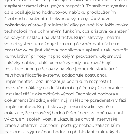
zlepšení v rámci dostupných rozpočtů. Trvanlivost systému
dále posiluje jeho hodnotovou nabídku prodloužením
životnosti a snížením frekvence výměny. Údržbové
požadavky zůstávají minimální díky pokročilým ložiskovým
technologiím a ochranným funkcím, což přispívá ke snížení
celkových nákladů na vlastnictví. Kupní slevový lineární
vodicí systém umožňuje firmám přesměrovat ušetřené
prostředky na jiná klíčová podniková zlepšení a tak vytvořit
kumulativní přínosy napříč celým provozem. Objemové
zakázky nabízejí další cenové výhody pro rozsáhlejší
instalace nebo požadavky na více jednotek. Modulární
návrhová filozofie systému podporuje postupnou
implementaci, což umožňuje podnikům rozprostřít
investiční náklady na delší období, přičemž již od prvních
instalací těží z okamžitých výhod. Technická podpora a
dokumentační zdroje eliminují nákladné poradenství v fázi
implementace. Kupní slevový lineární vodicí systém
dokazuje, že cenově výhodná řešení nemusí obětovat ani
výkon, ani spolehlivost, a ukazuje, že chytrá inženýrská
práce a efektivní obchodní postupy mohou zákazníkům
nabídnout výjimečnou hodnotu při hledání praktických