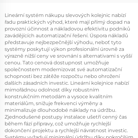
Lineární systém nákupu slevových kolejnic nabízí
řadu praktických výhod, které mají přímý dopad na
provozní účinnost a nákladovou efektivitu podniků
zavádějících automatizační řešení. Úspora nákladů
představuje nejbezpečnější výhodu, neboť tyto
systémy poskytují výkon profesionální úrovně za
výrazně nižší ceny ve srovnání s alternativami s vyšší
cenou. Tato cenová dostupnost umožňuje
společnostem modernizovat své automatizační
schopnosti bez zátěže rozpočtu nebo ohrožení
dalších zásadních investic. Lineární kolejnice nabízí
mimořádnou odolnost díky robustním
konstrukčním metodám a vysoce kvalitním
materiálům, snižuje frekvenci výměny a
minimalizuje dlouhodobé náklady na údržbu.
Zjednodušené postupy instalace ušetří cenný čas
během fází přípravy, což umožňuje rychlejší
dokončení projektu a rychlejší návratnost investic.
Systémy vyžadují minimální údržbu díky pokročilým