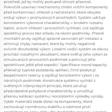
prostředí, jež by mohly postupně ohrozit přesnost.
Pokročilé uzavírací mechanismy chrání vnitřní komponenty
před kontaminací, vlhkostí a nečistotami, které obvykle
snižují výkon v průmyslových prostředích. Systém udržuje
konzistentní výkonové charakteristiky v širokém rozsahu
teplot, úrovní vlhkosti i provozních rychlostí, což zajišťuje
spolehlivý provoz bez ohledu na okolní podmínky. Přesné
montážní prvky zajišťují správné zarovnání při instalaci a
eliminují chyby nastavení, které by mohly negativně
ovlivnit dlouhodobý výkon. Lineární vodicí systém se slevou
prochází rozsáhlými zkouškami, které ověřují jeho výkon za
simulovaných provozních podmínek a potvrzují jeho
spolehlivost ještě před expedicí. Specifikace nosné kapacity
překračují typické požadavky aplikací, čímž poskytují
bezpečnostní rezervy a zajišťují konzistentní výkon i za
náročných podmínek. Konstrukce systému vychází z
ověřených inženýrských principů, které zaručují
předvídatelné pohybové charakteristiky a umožňují
přesnou kalibraci systému i konzistentní výsledky výroby.
Výběr materiálů klade důraz na komponenty, které
zachovávají rozměrovou stabilitu a odolnost proti