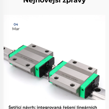
Nejnovější zprávy
04
Mar
Šetřící návrh: integrovaná řešení lineárních