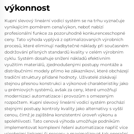
výkonnost
Kupní slevový lineární vodicí systém se na trhu vyznačuje
vynikajícím poměrem cena/výkon, neboť nabízí
profesionální funkce za pozoruhodně konkurenceschopné
ceny. Tato výhoda vyplývá z optimalizovaných výrobních
procesů, které eliminují nadbytečné náklady při současném
dodržování přísných standardů kvality v celém výrobním
cyklu. Systém dosahuje snížení nákladů efektivním
využitím materiálů, zjednodušenými postupy montáže a
distribučními modely přímo ke zákazníkovi, které obcházejí
tradiční struktury přidané hodnoty. Uživatelé získávají
stejnou přesnou konstrukci a výkonové charakteristiky jako
u prémiových systémů, avšak za ceny, které umožňují
modernizaci automatizace i provozům s omezeným
rozpočtem. Kupní slevový lineární vodicí systém prochází
stejnými postupy kontroly kvality jako alternativy s vyšší
cenou, čímž je zajištěna konzistentní úroveň výkonu a
spolehlivosti. Tato cenová výhoda umožňuje podnikům
implementovat komplexní řešení automatizace napříč více
výrobními linkami či procesy a maximalizovat tak operační