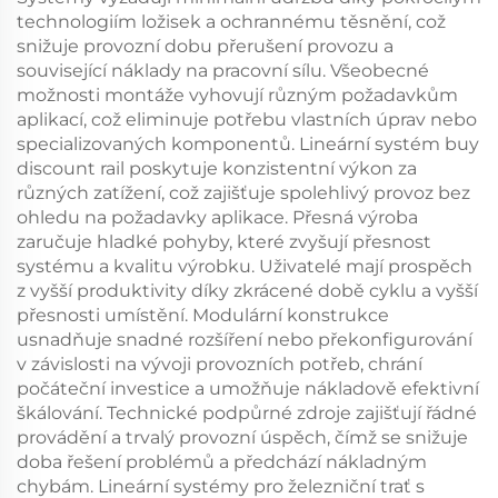
technologiím ložisek a ochrannému těsnění, což
snižuje provozní dobu přerušení provozu a
související náklady na pracovní sílu. Všeobecné
možnosti montáže vyhovují různým požadavkům
aplikací, což eliminuje potřebu vlastních úprav nebo
specializovaných komponentů. Lineární systém buy
discount rail poskytuje konzistentní výkon za
různých zatížení, což zajišťuje spolehlivý provoz bez
ohledu na požadavky aplikace. Přesná výroba
zaručuje hladké pohyby, které zvyšují přesnost
systému a kvalitu výrobku. Uživatelé mají prospěch
z vyšší produktivity díky zkrácené době cyklu a vyšší
přesnosti umístění. Modulární konstrukce
usnadňuje snadné rozšíření nebo překonfigurování
v závislosti na vývoji provozních potřeb, chrání
počáteční investice a umožňuje nákladově efektivní
škálování. Technické podpůrné zdroje zajišťují řádné
provádění a trvalý provozní úspěch, čímž se snižuje
doba řešení problémů a předchází nákladným
chybám. Lineární systémy pro železniční trať s