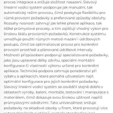
proces integrace a snižuje složitost nasazení. Slevový
lineární vodicí systém podporuje jak manuální, tak
automatický režim provozu, čímž poskytuje flexibilitu pro
různé provozní požadavky a preferované způsoby obsluhy.
Rozsahy nosnosti zahrnují jak lehké přesné aplikace, tak
těžké průmyslové procesy, a tím zajišťují vhodný výkon pro
širokou škálu provozních požadavků. Konstrukce systému
umožňuje použití různých metod mazání i údržbových
postupů, čímž lze optimalizovat provoz pro konkrétní
provozní prostředí a plánované údržbové intervaly.
Možnosti přizpůsobení podporují specializované požadavky,
jako jsou upravené délky zdvihu, speciální montážní
konfigurace či vlastnosti výkonu určené pro konkrétní
aplikace. Technická podpora zahrnuje poradenství při
výběru a aplikacích, které pomáhá uživatelům najít
optimální konfigurace pro jejich konkrétní požadavky.
Slevový lineární vodicí systém se osvědčil stejně dobře v
oblastech výroby, balení, montáže, testování i manipulace s
materiálem, čímž dokazuje svou širokou užitnost napříč
průmyslovými odvětvími. Tato univerzálnost snižuje
požadavky na skladové zásoby u firem, které provozují více