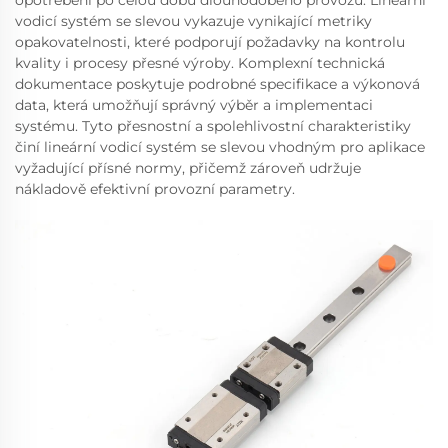
opotřebení po celou dobu dlouhodobého provozu. Lineární
vodicí systém se slevou vykazuje vynikající metriky
opakovatelnosti, které podporují požadavky na kontrolu
kvality i procesy přesné výroby. Komplexní technická
dokumentace poskytuje podrobné specifikace a výkonová
data, která umožňují správný výběr a implementaci
systému. Tyto přesnostní a spolehlivostní charakteristiky
činí lineární vodicí systém se slevou vhodným pro aplikace
vyžadující přísné normy, přičemž zároveň udržuje
nákladově efektivní provozní parametry.