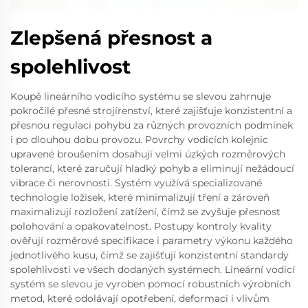
Zlepšená přesnost a
spolehlivost
Koupě lineárního vodicího systému se slevou zahrnuje
pokročilé přesné strojírenství, které zajišťuje konzistentní a
přesnou regulaci pohybu za různých provozních podmínek
i po dlouhou dobu provozu. Povrchy vodicích kolejnic
upravené broušením dosahují velmi úzkých rozměrových
tolerancí, které zaručují hladký pohyb a eliminují nežádoucí
vibrace či nerovnosti. Systém využívá specializované
technologie ložisek, které minimalizují tření a zároveň
maximalizují rozložení zatížení, čímž se zvyšuje přesnost
polohování a opakovatelnost. Postupy kontroly kvality
ověřují rozměrové specifikace i parametry výkonu každého
jednotlivého kusu, čímž se zajišťují konzistentní standardy
spolehlivosti ve všech dodaných systémech. Lineární vodicí
systém se slevou je vyroben pomocí robustních výrobních
metod, které odolávají opotřebení, deformaci i vlivům