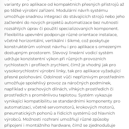
varianty pro aplikace od kompaktních přesných přístrojů až
po těžké výrobní zařízení. Modulární návrh systému
umožňuje snadnou integraci do stávajících strojů nebo jeho
začlenění do nových projektů automatizace bez nutnosti
rozsáhlých úprav či použití specializovaných komponent.
Flexibilita upevnění podporuje různé orientace instalace,
včetně horizontální, vertikální i šikmé, což poskytuje
konstruktérům volnost návrhu i pro aplikace s omezeným
dostupným prostorem. Slevový lineární vodicí systém
udržuje konzistentní výkon při různých provozních
rychlostech i profilech zrychlení, čímž je vhodný jak pro
vysokorychlostní výrobní linky, tak pro aplikace vyžadující
přesné polohování. Odolnost vůči nepříznivým prostředním
umožňuje spolehlivý provoz za náročných podmínek,
například v prachových dílnách, vlhkých prostředích či
prostředích s proměnlivou teplotou. Systém vykazuje
vynikající kompatibilitu se standardními komponenty pro
automatizaci, včetně servomotorů, krokových motorů,
pneumatických pohonů a řídicích systémů od hlavních
výrobců. Možnosti rozhraní umožňují různé způsoby
připojení i montážního hardware, čímž se zjednodušuje