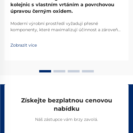
kolejnic s vlastním vrtáním a povrchovou
úpravou černým oxidem.
Moderní výrobní prostředí vyžadují přesné
komponenty, které maximalizují účinnost a zároveň
minimalizují prostorové nároky. Dráhové lineární
systémy revolucionalizovaly průmyslovou
Zobrazit více
automatizaci tím, že poskytují hladké a přesné řízení
pohybu v kompaktních konfiguracích...
Získejte bezplatnou cenovou
nabídku
Náš zástupce vám brzy zavolá.