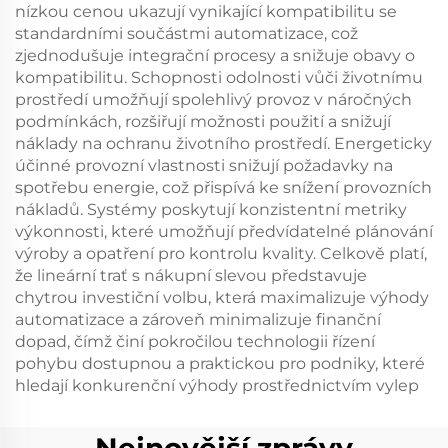
nízkou cenou ukazují vynikající kompatibilitu se
standardními součástmi automatizace, což
zjednodušuje integrační procesy a snižuje obavy o
kompatibilitu. Schopnosti odolnosti vůči životnímu
prostředí umožňují spolehlivý provoz v náročných
podmínkách, rozšiřují možnosti použití a snižují
náklady na ochranu životního prostředí. Energeticky
účinné provozní vlastnosti snižují požadavky na
spotřebu energie, což přispívá ke snížení provozních
nákladů. Systémy poskytují konzistentní metriky
výkonnosti, které umožňují předvídatelné plánování
výroby a opatření pro kontrolu kvality. Celkově platí,
že lineární trať s nákupní slevou představuje
chytrou investiční volbu, která maximalizuje výhody
automatizace a zároveň minimalizuje finanční
dopad, čímž činí pokročilou technologii řízení
pohybu dostupnou a praktickou pro podniky, které
hledají konkurenční výhody prostřednictvím vylep