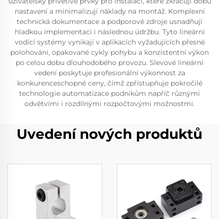
uživatelsky přívětivé prvky pro instalaci, které zkracují dobu
nastavení a minimalizují náklady na montáž. Komplexní
technická dokumentace a podporové zdroje usnadňují
hladkou implementaci i následnou údržbu. Tyto lineární
vodící systémy vynikají v aplikacích vyžadujících přesné
polohování, opakované cykly pohybu a konzistentní výkon
po celou dobu dlouhodobého provozu. Slevové lineární
vedení poskytuje profesionální výkonnost za
konkurenceschopné ceny, čímž zpřístupňuje pokročilé
technologie automatizace podnikům napříč různými
odvětvími i rozdílnými rozpočtovými možnostmi.
Uvedení nových produktů