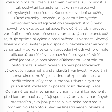
které minimalizují tření a zároveň maximalizují nosnost, a
tak poskytují konzistentní výkon i v náročných
průmyslových prostředích. Konstrukce vedení umožňuje
různé způsoby upevnění, díky čemuž lze systém
bezproblémově integrovat do stávajících strojů nebo
nových projektů automatizace. Pokročilé výrobní procesy
zaručují rozměrovou přesnost v rámci úzkých tolerancí, což
zajišťuje optimální výkon a prodlouženou životnost. Slevový
lineární vodící systém je k dispozici v několika rozměrových
variantách – od kompaktních provedení vhodných pro malé
aplikace až po těžké verze navržené pro vysoké zátěže.
Každá jednotka je podrobena důkladnému kontrolnímu
testování za účelem ověření splnění požadovaných
výkonových parametrů a standardů trvanlivosti. Modulární
konstrukce umožňuje snadnou přizpůsobitelnost a
rozšiřitelnost, díky čemuž mohou uživatelé systém
přizpůsobit konkrétním požadavkům dané aplikace.
Ochranné těsnicí mechanismy chrání vnitřní komponenty
před kontaminací a zajišťují spolehlivý provoz i v náročných
prostředích, jako jsou prašné, vlhké nebo prostředí s
proměnlivou teplotou. Slevové lineární vedení obsahuje