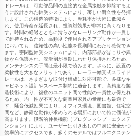
ドレールは、可動部品間の直接的な金属接触を排除するよ
うに設計された軸受システムにより、著しい耐久性を発揮
します。この構造的特徴により、摩耗率が大幅に低減さ
れ、使用寿命が延長され、投資対効果が非常に高くなりま
す。時間の経過とともに滑らかなローリング動作が一貫し
て維持されるため、高頻度で使用されるアプリケーション
においても、信頼性の高い性能を長期間にわたり確保でき
ます。密閉型軸受システムにより、内部部品がほこりや異
物から保護され、潤滑剤が長期にわたり保持されるため、
メンテナンスの手間は最小限で済みます。さらに、設置の
柔軟性も大きなメリットであり、ローラー軸受式スライド
レールは、さまざまな取付け構成に対応可能で、多様なキ
ャビネット設計やスペース制約に適合します。高精度な製
造技術により、複数のユニット間で性能の一貫性が保たれ
るため、均一性が不可欠な商業用家具の量産にも最適で
す。騒音低減効果により、オフィス環境、図書館、住宅空
間など、静粛な動作が求められる場所において特に価値が
高まります。段階的伸長機能（プログレッシブ・エクステ
ンション）により、ユーザーは引き出しの中身に安全かつ
効率的にアクセスでき、多くのモデルではフルエクステン