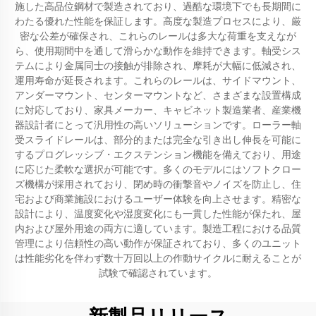
施した高品位鋼材で製造されており、過酷な環境下でも長期間に
わたる優れた性能を保証します。高度な製造プロセスにより、厳
密な公差が確保され、これらのレールは多大な荷重を支えなが
ら、使用期間中を通して滑らかな動作を維持できます。軸受シス
テムにより金属同士の接触が排除され、摩耗が大幅に低減され、
運用寿命が延長されます。これらのレールは、サイドマウント、
アンダーマウント、センターマウントなど、さまざまな設置構成
に対応しており、家具メーカー、キャビネット製造業者、産業機
器設計者にとって汎用性の高いソリューションです。ローラー軸
受スライドレールは、部分的または完全な引き出し伸長を可能に
するプログレッシブ・エクステンション機能を備えており、用途
に応じた柔軟な選択が可能です。多くのモデルにはソフトクロー
ズ機構が採用されており、閉め時の衝撃音やノイズを防止し、住
宅および商業施設におけるユーザー体験を向上させます。精密な
設計により、温度変化や湿度変化にも一貫した性能が保たれ、屋
内および屋外用途の両方に適しています。製造工程における品質
管理により信頼性の高い動作が保証されており、多くのユニット
は性能劣化を伴わず数十万回以上の作動サイクルに耐えることが
試験で確認されています。