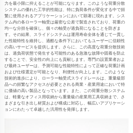
力を最小限に抑えることが可能になります。このような荷重分散
システムの優れた工学的性能は、特に負荷条件が変化する中で頻
繁に使用されるアプリケーションにおいて顕著に現れます。シス
テム内の各ローラー軸受は厳密な公差で製造されており、荷重の
均一な分担を確保し、個々の軸受が過負荷になることを防ぎま
す。その結果、スライドシステムは運用寿命全体を通じて一貫し
た性能特性を維持し、過酷な条件下においてもユーザーに信頼性
の高いサービスを提供します。さらに、この高度な荷重分散技術
は、過負荷状態で発生する可能性のある急激な故障や固着を防止
することで、安全性の向上にも貢献します。専門の設置業者およ
び最終ユーザーは、予測可能な性能特性によって正確な荷重計画
および仕様選定が可能となり、利便性が向上します。このような
技術的進歩により、ローラー軸受式スライドレールは、重量級部
品への頻繁なアクセスが必要とされる商業・産業用途において特
に価値の高い製品となっています。また、この荷重分散システム
は、軽量なオフィス用収納から重量級の産業用工具収納まで、さ
まざまな引き出し材質および構成に対応し、幅広いアプリケーシ
ョンにわたって卓越した汎用性を発揮します。