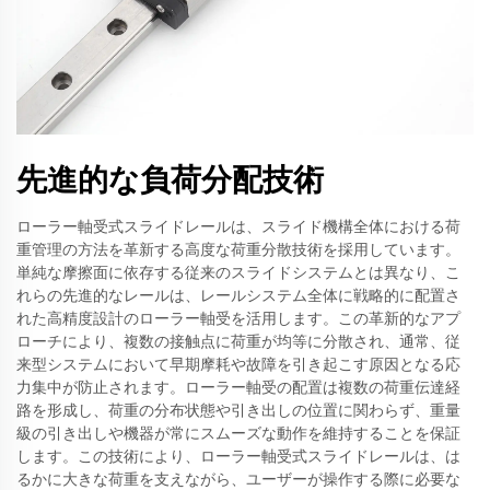
先進的な負荷分配技術
ローラー軸受式スライドレールは、スライド機構全体における荷
重管理の方法を革新する高度な荷重分散技術を採用しています。
単純な摩擦面に依存する従来のスライドシステムとは異なり、こ
れらの先進的なレールは、レールシステム全体に戦略的に配置さ
れた高精度設計のローラー軸受を活用します。この革新的なアプ
ローチにより、複数の接触点に荷重が均等に分散され、通常、従
来型システムにおいて早期摩耗や故障を引き起こす原因となる応
力集中が防止されます。ローラー軸受の配置は複数の荷重伝達経
路を形成し、荷重の分布状態や引き出しの位置に関わらず、重量
級の引き出しや機器が常にスムーズな動作を維持することを保証
します。この技術により、ローラー軸受式スライドレールは、は
るかに大きな荷重を支えながら、ユーザーが操作する際に必要な