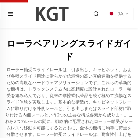
JA
ローラベアリングスライドガイ
ド
ローラー軸受スライドレールは、引き出し、キャビネット、およ
び各種スライド用途に滑らかで信頼性の高い直線運動を提供する
ための高度なハードウェアソリューションです。これらの革新的
な機構は、トラックシステム内に高精度に設計されたローラー軸
受を組み込んでおり、従来の摩擦式代替品を凌ぐ極めて流暢なス
ライド体験を実現します。基本的な構造は、キャビネットフレー
ムに取り付ける外側レールと、引き出しまたはスライド部材に取
り付ける内側レールという2つの主要な構成要素から成ります。こ
れら2つのレールの間に、戦略的に配置されたローラー軸受がシー
ムレスな移動を可能にするとともに、全体の機構に均等に荷重を
分散させます。ローラー軸受スライドレールは、耐食性仕上げを