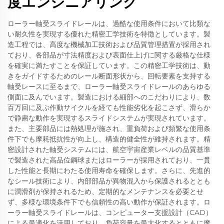
度エンジニアリング
ローラー軸受スライドレールは、過酷な使用条件において比類な
い耐久性を実現する優れた精密工学技術を特徴としています。製
造工程では、高度な機械加工技術および品質管理措置が採用され
ており、各部品が寸法精度および表面仕上げに関する厳格な仕様
を確実に満たすことを保証しています。この精密工学技術は、動
きをガイドするためのレール断面形状から、回転要素を支持する
軸受レースに至るまで、ローラー軸受スライドレールのあらゆる
側面に及んでいます。製造における細部へのこだわりにより、数
百万回に及ぶ作動サイクルを経ても性能劣化を起こさず、滑らか
で静粛な動作を実現するスライドシステムが実現されています。
また、主要部品には熱処理が施され、重負荷および頻繁な使用条
件下でも摩耗抵抗性が向上し、構造的健全性が維持されます。精
密設計された軸受システムには、航空宇宙産業レベルの品質基準
で製造された高品位鋼球またはローラーが採用されており、一貫
した性能と長期にわたる使用寿命を確保します。さらに、先進的
なシール技術により、内部部品が異物混入から保護されるととも
に潤滑剤が保持されるため、定期的なメンテナンスを必要とせ
ず、多様な環境条件下でも信頼性の高い動作が保証されます。ロ
ーラー軸受スライドレールは、コンピューター支援設計（CAD）
による最適化を活用しており、負荷容量を最大化するとともに摩