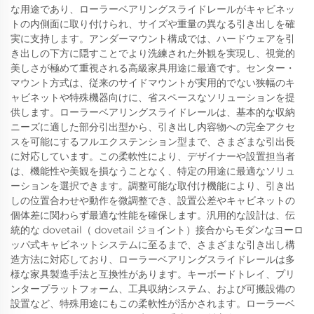
な用途であり、ローラーベアリングスライドレールがキャビネッ
トの内側面に取り付けられ、サイズや重量の異なる引き出しを確
実に支持します。アンダーマウント構成では、ハードウェアを引
き出しの下方に隠すことでより洗練された外観を実現し、視覚的
美しさが極めて重視される高級家具用途に最適です。センター・
マウント方式は、従来のサイドマウントが実用的でない狭幅のキ
ャビネットや特殊機器向けに、省スペースなソリューションを提
供します。ローラーベアリングスライドレールは、基本的な収納
ニーズに適した部分引出型から、引き出し内容物への完全アクセ
スを可能にするフルエクステンション型まで、さまざまな引出長
に対応しています。この柔軟性により、デザイナーや設置担当者
は、機能性や美観を損なうことなく、特定の用途に最適なソリュ
ーションを選択できます。調整可能な取付け機能により、引き出
しの位置合わせや動作を微調整でき、設置公差やキャビネットの
個体差に関わらず最適な性能を確保します。汎用的な設計は、伝
統的な dovetail（ dovetail ジョイント）接合からモダンなヨーロ
ッパ式キャビネットシステムに至るまで、さまざまな引き出し構
造方法に対応しており、ローラーベアリングスライドレールは多
様な家具製造手法と互換性があります。キーボードトレイ、プリ
ンタープラットフォーム、工具収納システム、および可搬設備の
設置など、特殊用途にもこの柔軟性が活かされます。ローラーベ