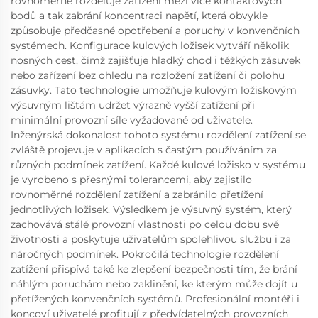
rovnoměrně rozděluje zatížení mezi více kontaktových
bodů a tak zabrání koncentraci napětí, která obvykle
způsobuje předčasné opotřebení a poruchy v konvenčních
systémech. Konfigurace kulových ložisek vytváří několik
nosných cest, čímž zajišťuje hladký chod i těžkých zásuvek
nebo zařízení bez ohledu na rozložení zatížení či polohu
zásuvky. Tato technologie umožňuje kulovým ložiskovým
výsuvným lištám udržet výrazně vyšší zatížení při
minimální provozní síle vyžadované od uživatele.
Inženýrská dokonalost tohoto systému rozdělení zatížení se
zvláště projevuje v aplikacích s častým používáním za
různých podmínek zatížení. Každé kulové ložisko v systému
je vyrobeno s přesnými tolerancemi, aby zajistilo
rovnoměrné rozdělení zatížení a zabránilo přetížení
jednotlivých ložisek. Výsledkem je výsuvný systém, který
zachovává stálé provozní vlastnosti po celou dobu své
životnosti a poskytuje uživatelům spolehlivou službu i za
náročných podmínek. Pokročilá technologie rozdělení
zatížení přispívá také ke zlepšení bezpečnosti tím, že brání
náhlým poruchám nebo zaklinění, ke kterým může dojít u
přetížených konvenčních systémů. Profesionální montéři i
koncoví uživatelé profitují z předvídatelných provozních