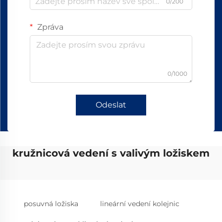
0/200
Zpráva
0/1000
Odeslat
kružnicová vedení s valivým ložiskem
posuvná ložiska
lineární vedení kolejnic