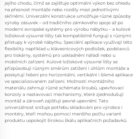
jejího chodu, čímž se zajišťuje optimální výkon bez ohledu
na přesnost montáže nebo rozdíly mezi jednotlivými
skříněmi. Univerzální konstrukce umožňuje různé způsoby
výroby zásuvek – od tradičního zámkového spoje až po
moderní evropské systémy pro výrobu nábytku – a kulové
ložiskové výsuvné lišty tak kompatibilně fungují s různými
přístupy k výrobě nábytku. Speciální aplikace využívají této
flexibility například u klávesnicových podložek, podstavců
pro tiskárny, systémů pro uskladnění nářadí nebo u
mobilních zařízení. Kulové ložiskové výsuvné lišty se
přizpůsobují různým směrům zatížení i úhlům montáže a
poskytují řešení pro horizontální, vertikální i šikmé aplikace
ve specializovaném zařízení. Možnosti montážního
materiálu zahrnují různé schémata šroubů, upevňovací
konzoly a nastavovací mechanismy, které zjednodušují
montáž a zároveň zajišťují pevné upevnění. Tato
univerzálnost snižuje potřebu skladování pro výrobce i
montéry, kteří mohou pomocí menšího počtu variant
produktu uspokojit širokou škálu aplikačních požadavků.