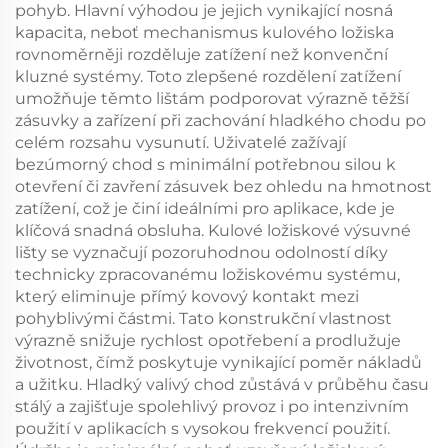
pohyb. Hlavní výhodou je jejich vynikající nosná
kapacita, neboť mechanismus kulového ložiska
rovnoměrněji rozděluje zatížení než konvenční
kluzné systémy. Toto zlepšené rozdělení zatížení
umožňuje těmto lištám podporovat výrazně těžší
zásuvky a zařízení při zachování hladkého chodu po
celém rozsahu vysunutí. Uživatelé zažívají
bezúmorný chod s minimální potřebnou silou k
otevření či zavření zásuvek bez ohledu na hmotnost
zatížení, což je činí ideálními pro aplikace, kde je
klíčová snadná obsluha. Kulové ložiskové výsuvné
lišty se vyznačují pozoruhodnou odolností díky
technicky zpracovanému ložiskovému systému,
který eliminuje přímý kovový kontakt mezi
pohyblivými částmi. Tato konstrukční vlastnost
výrazně snižuje rychlost opotřebení a prodlužuje
životnost, čímž poskytuje vynikající poměr nákladů
a užitku. Hladký valivý chod zůstává v průběhu času
stálý a zajišťuje spolehlivý provoz i po intenzivním
použití v aplikacích s vysokou frekvencí použití.