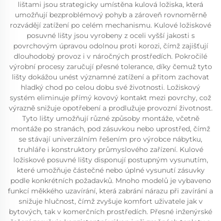
lištami jsou strategicky umístěna kulová ložiska, která
umožňují bezproblémový pohyb a zároveň rovnoměrně
rozvádějí zatížení po celém mechanismu. Kulové ložiskové
posuvné lišty jsou vyrobeny z oceli vyšší jakosti s
povrchovým úpravou odolnou proti korozi, čímž zajišťují
dlouhodobý provoz i v náročných prostředích. Pokročilé
výrobní procesy zaručují přesné tolerance, díky čemuž tyto
lišty dokážou unést významné zatížení a přitom zachovat
hladký chod po celou dobu své životnosti. Ložiskový
systém eliminuje přímý kovový kontakt mezi povrchy, což
výrazně snižuje opotřebení a prodlužuje provozní životnost.
Tyto lišty umožňují různé způsoby montáže, včetně
montáže po stranách, pod zásuvkou nebo uprostřed, čímž
se stávají univerzálním řešením pro výrobce nábytku,
truhláře i konstruktory průmyslového zařízení. Kulové
ložiskové posuvné lišty disponují postupným vysunutím,
které umožňuje částečné nebo úplné vysunutí zásuvky
podle konkrétních požadavků. Mnoho modelů je vybaveno
funkcí měkkého uzavírání, která zabrání nárazu při zavírání a
snižuje hlučnost, čímž zvyšuje komfort uživatele jak v
bytových, tak v komerčních prostředích. Přesné inženýrské