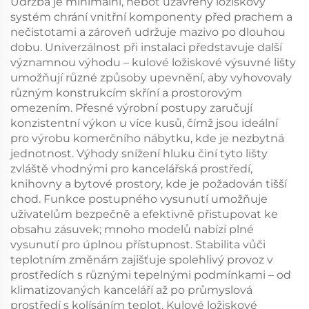
Údržba je minimální, neboť uzavřený ložiskový
systém chrání vnitřní komponenty před prachem a
nečistotami a zároveň udržuje mazivo po dlouhou
dobu. Univerzálnost při instalaci představuje další
významnou výhodu – kulové ložiskové výsuvné lišty
umožňují různé způsoby upevnění, aby vyhovovaly
různým konstrukcím skříní a prostorovým
omezením. Přesné výrobní postupy zaručují
konzistentní výkon u více kusů, čímž jsou ideální
pro výrobu komerčního nábytku, kde je nezbytná
jednotnost. Výhody snížení hluku činí tyto lišty
zvláště vhodnými pro kancelářská prostředí,
knihovny a bytové prostory, kde je požadován tišší
chod. Funkce postupného vysunutí umožňuje
uživatelům bezpečně a efektivně přistupovat ke
obsahu zásuvek; mnoho modelů nabízí plné
vysunutí pro úplnou přístupnost. Stabilita vůči
teplotním změnám zajišťuje spolehlivý provoz v
prostředích s různými tepelnými podmínkami – od
klimatizovaných kanceláří až po průmyslová
prostředí s kolísáním teplot. Kulové ložiskové