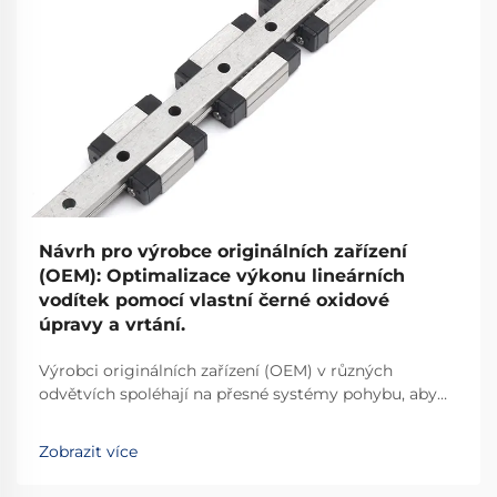
Návrh pro výrobce originálních zařízení
(OEM): Optimalizace výkonu lineárních
vodítek pomocí vlastní černé oxidové
úpravy a vrtání.
Výrobci originálních zařízení (OEM) v různých
odvětvích spoléhají na přesné systémy pohybu, aby
zajistili vynikající výkon svých strojů a zařízení. Výběr
vhodných komponent pro lineární pohyb přímo
Zobrazit více
ovlivňuje spolehlivost výrobku...