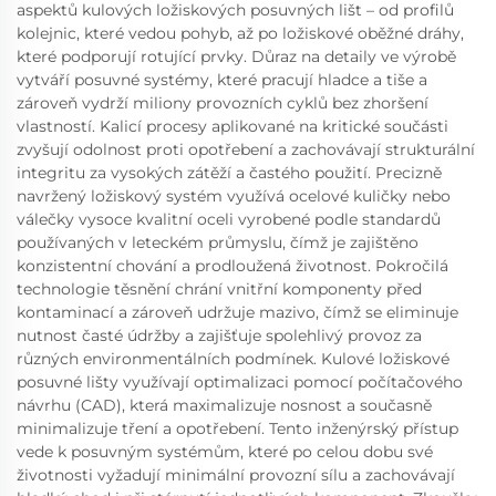
aspektů kulových ložiskových posuvných lišt – od profilů
kolejnic, které vedou pohyb, až po ložiskové oběžné dráhy,
které podporují rotující prvky. Důraz na detaily ve výrobě
vytváří posuvné systémy, které pracují hladce a tiše a
zároveň vydrží miliony provozních cyklů bez zhoršení
vlastností. Kalicí procesy aplikované na kritické součásti
zvyšují odolnost proti opotřebení a zachovávají strukturální
integritu za vysokých zátěží a častého použití. Precizně
navržený ložiskový systém využívá ocelové kuličky nebo
válečky vysoce kvalitní oceli vyrobené podle standardů
používaných v leteckém průmyslu, čímž je zajištěno
konzistentní chování a prodloužená životnost. Pokročilá
technologie těsnění chrání vnitřní komponenty před
kontaminací a zároveň udržuje mazivo, čímž se eliminuje
nutnost časté údržby a zajišťuje spolehlivý provoz za
různých environmentálních podmínek. Kulové ložiskové
posuvné lišty využívají optimalizaci pomocí počítačového
návrhu (CAD), která maximalizuje nosnost a současně
minimalizuje tření a opotřebení. Tento inženýrský přístup
vede k posuvným systémům, které po celou dobu své
životnosti vyžadují minimální provozní sílu a zachovávají