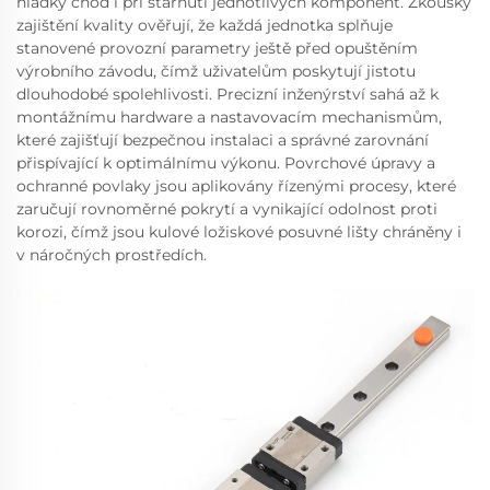
hladký chod i při stárnutí jednotlivých komponent. Zkoušky
zajištění kvality ověřují, že každá jednotka splňuje
stanovené provozní parametry ještě před opuštěním
výrobního závodu, čímž uživatelům poskytují jistotu
dlouhodobé spolehlivosti. Precizní inženýrství sahá až k
montážnímu hardware a nastavovacím mechanismům,
které zajišťují bezpečnou instalaci a správné zarovnání
přispívající k optimálnímu výkonu. Povrchové úpravy a
ochranné povlaky jsou aplikovány řízenými procesy, které
zaručují rovnoměrné pokrytí a vynikající odolnost proti
korozi, čímž jsou kulové ložiskové posuvné lišty chráněny i
v náročných prostředích.