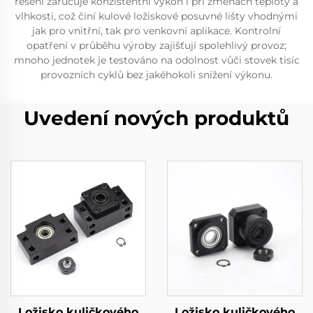
řešení zaručuje konzistentní výkon i při změnách teploty a
vlhkosti, což činí kulové ložiskové posuvné lišty vhodnými
jak pro vnitřní, tak pro venkovní aplikace. Kontrolní
opatření v průběhu výroby zajišťují spolehlivý provoz;
mnoho jednotek je testováno na odolnost vůči stovek tisíc
provozních cyklů bez jakéhokoli snížení výkonu.
Uvedení nových produktů
Ložisko kuličkového
Ložisko kuličkového