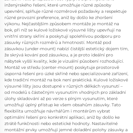
inženýrského řešení, které umožňuje různé způsoby
upevnění, splňuje různé rozměrové požadavky a respektuje
různé provozní preference, aniž by došlo ke zhoršení
výkonu. Nejčastějším způsobem montáže je montáž na
bok, při níž se kulové ložiskové výsuvné lišty upevňují na
vnitřní strany skříní a poskytují spolehlivou podporu pro
zásuvky různých rozměrů a hmotností. Montáž pod
zásuvkou (under-mount) nabízí čistější estetický dojem tím,
že skrývá kování pod zásuvkou, a je proto ideální pro
nábytek vyšší kvality, kde je vizuální působení rozhodující.
Montáž ve středu (center-mount) poskytuje prostorově
úsporná řešení pro úzké skříně nebo specializované zařízení,
kde tradiční montáž na bok není praktická. Kulové ložiskové
výsuvné lišty jsou dostupné v různých délkách vysunutí –
od modelů s částečným vysunutím vhodných pro základní
úlohy skladování až po verze s plným vysunutím, které
umožňují úplný přístup ke všem obsahům zásuvky. Tato
flexibilita umožňuje návrhářům i montérům vybrat
optimální řešení pro konkrétní aplikaci, aniž by došlo ke
ztrátě funkčnosti nebo estetické hodnoty. Nastavitelné
montážní prvky umožňují jemné doladění polohy zásuvky a