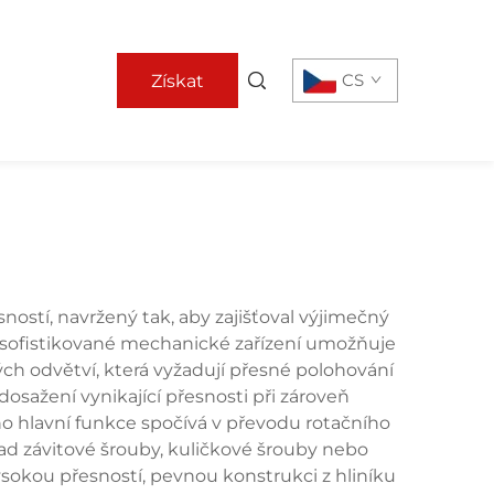
CS
Získat
nabídku
ností, navržený tak, aby zajišťoval výjimečný
 sofistikované mechanické zařízení umožňuje
ch odvětví, která vyžadují přesné polohování
dosažení vynikající přesnosti při zároveň
ho hlavní funkce spočívá v převodu rotačního
d závitové šrouby, kuličkové šrouby nebo
sokou přesností, pevnou konstrukci z hliníku