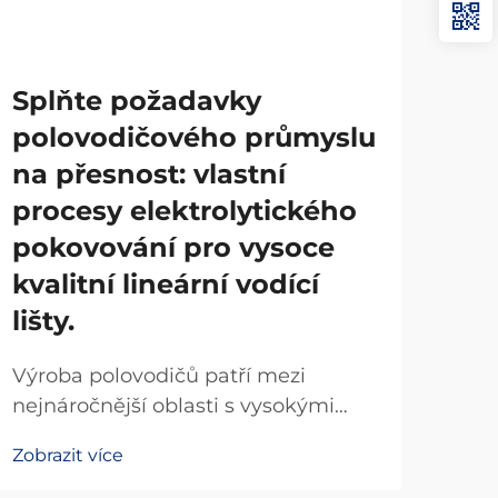
Splňte požadavky
Vý
polovodičového průmyslu
Vla
na přesnost: vlastní
ve
procesy elektrolytického
lož
pokovování pro vysoce
el
kvalitní lineární vodící
vy
lišty.
Prů
tep
Výroba polovodičů patří mezi
výz
nejnáročnější oblasti s vysokými
Zobr
zej
požadavky na přesnost v moderním
Zobrazit více
lin
průmyslu, kde tolerance součástí
loži
měřené v nanometrech mohou