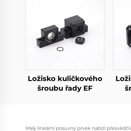
Ložisko kuličkového
Lož
šroubu řady EF
š
Malý lineární posuvný prvek nabízí přesvědči