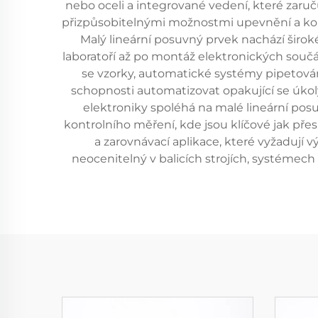
nebo oceli a integrované vedení, které zaruču
přizpůsobitelnými možnostmi upevnění a ko
Malý lineární posuvný prvek nachází širo
laboratoří až po montáž elektronických součá
se vzorky, automatické systémy pipetování
schopnosti automatizovat opakující se úkol
elektroniky spoléhá na malé lineární po
kontrolního měření, kde jsou klíčové jak pře
a zarovnávací aplikace, které vyžadují 
neocenitelný v balicích strojích, systémec