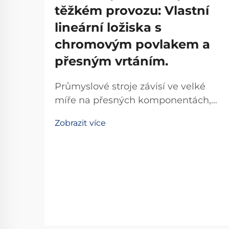
těžkém provozu: Vlastní
lineární ložiska s
chromovým povlakem a
přesným vrtáním.
Průmyslové stroje závisí ve velké
míře na přesných komponentách,
aby udržely provozní účinnost a
Zobrazit více
minimalizovaly prostoj. Mezi tyto
kritické komponenty patří lineární
ložisko, které je základním prvkem
umožňujícím hladký a řízený
lineární pohyb...