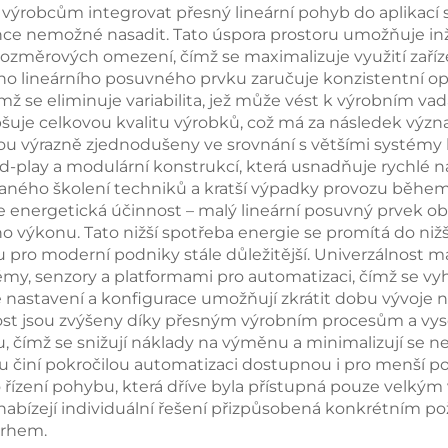
ýrobcům integrovat přesný lineární pohyb do aplikací 
once nemožné nasadit. Tato úspora prostoru umožňuje in
ozměrových omezení, čímž se maximalizuje využití zaříz
ého lineárního posuvného prvku zaručuje konzistentní o
 se eliminuje variabilita, jež může vést k výrobním v
epšuje celkovou kvalitu výrobků, což má za následek výz
sou výrazně zjednodušeny ve srovnání s většími systémy 
d-play a modulární konstrukcí, která usnadňuje rychlé
aného školení techniků a kratší výpadky provozu během ú
 je energetická účinnost – malý lineární posuvný prvek 
ého výkonu. Tato nižší spotřeba energie se promítá do ni
sou pro moderní podniky stále důležitější. Univerzálnos
stémy, senzory a platformami pro automatizaci, čímž se 
 nastavení a konfigurace umožňují zkrátit dobu vývoje n
ost jsou zvýšeny díky přesným výrobním procesům a vyso
 čímž se snižují náklady na výměnu a minimalizují se n
ku činí pokročilou automatizaci dostupnou i pro menší 
 řízení pohybu, která dříve byla přístupná pouze velký
i nabízejí individuální řešení přizpůsobená konkrétním
vrhem.