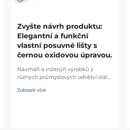
Zvyšte návrh produktu:
Elegantní a funkční
vlastní posuvné lišty s
černou oxidovou úpravou.
Návrháři a inženýři výrobků z
různých průmyslových odvětví stále
více uznávají transformační dopad
Zobrazit více
vysoce kvalitních posuvných lišt jak
na funkčnost, tak na estetický
vzhled. Pokud návrh výrobku
vyžaduje přesné pohyby při
zachování...