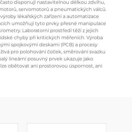
í často disponují nastavitelnou délkou zdvihu,
motorů, servomotorů a pneumatických válců.
výroby lékařských zařízení a automatizace
ikacích umožňují tyto prvky přesné manipulace
metry. Laboratorní prostředí těží z jejich
idské chyby při kritických měřeních. Výroba
ěnými spojkovými deskami (PCB) a procesy
yužívá pro polohování čoček, směrování svazku
malý lineární posuvný prvek ukazuje jako
lze obětovat ani prostorovou úspornost, ani