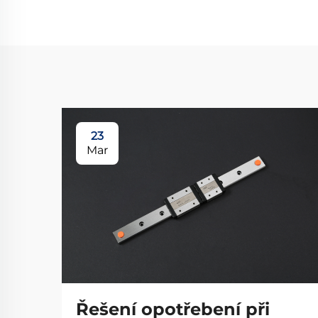
23
Mar
Řešení opotřebení při