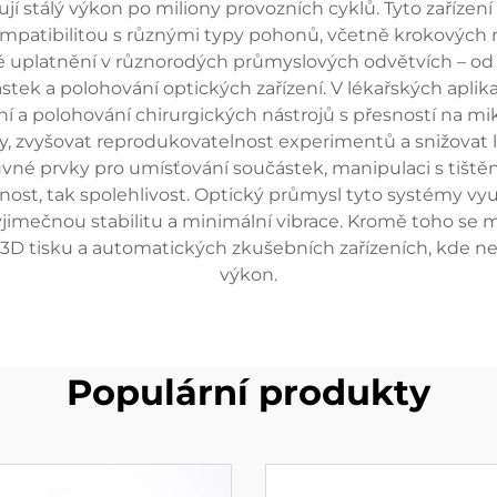
jí stálý výkon po miliony provozních cyklů. Tyto zařízen
mpatibilitou s různými typy pohonů, včetně krokových 
ké uplatnění v různorodých průmyslových odvětvích – od 
stek a polohování optických zařízení. V lékařských apl
 a polohování chirurgických nástrojů s přesností na mikro
y, zvyšovat reprodukovatelnost experimentů a snižovat l
suvné prvky pro umísťování součástek, manipulaci s tišt
snost, tak spolehlivost. Optický průmysl tyto systémy v
výjimečnou stabilitu a minimální vibrace. Kromě toho se 
h 3D tisku a automatických zkušebních zařízeních, kde ne
výkon.
Populární produkty