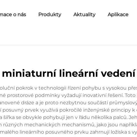
mace o nás
Produkty
Aktuality
Aplikace
miniaturní lineární vedení
luční pokrok v technologii řízení pohybu s vysokou přes
é prostorové podmínky vyžadují inovativní řešení. Toto
anovené dráze a je proto nezbytnou součástí průmyslový
í posuvný prvek využívá pokročilé inženýrské principy k 
ířka se obvykle pohybují jen v řádu několika palců. Je
m různých mechanických mechanismů, jako jsou napříkla
alého lineárního posuvného prvku zahrnují ložiska s vy