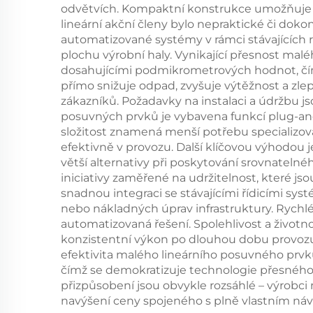
odvětvích. Kompaktní konstrukce umožňuje v
lineární akční členy bylo nepraktické či dok
automatizované systémy v rámci stávajících r
plochu výrobní haly. Vynikající přesnost mal
dosahujícími podmikrometrových hodnot, čímž
přímo snižuje odpad, zvyšuje výtěžnost a zl
zákazníků. Požadavky na instalaci a údržbu j
posuvných prvků je vybavena funkcí plug-an
složitost znamená menší potřebu specializov
efektivně v provozu. Další klíčovou výhodou
větší alternativy při poskytování srovnateln
iniciativy zaměřené na udržitelnost, které j
snadnou integraci se stávajícími řídicími sy
nebo nákladných úprav infrastruktury. Rychlé
automatizovaná řešení. Spolehlivost a životn
konzistentní výkon po dlouhou dobu provozu,
efektivita malého lineárního posuvného prv
čímž se demokratizuje technologie přesného
přizpůsobení jsou obvykle rozsáhlé – výrobc
navýšení ceny spojeného s plně vlastním ná