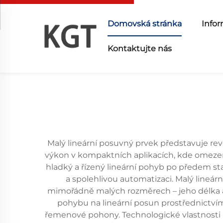
Domovská stránka
Infor
Kontaktujte nás
Malý lineární posuvný prvek představuje revo
výkon v kompaktních aplikacích, kde omezen
hladký a řízený lineární pohyb po předem st
a spolehlivou automatizaci. Malý lineárn
mimořádně malých rozměrech – jeho délka a š
pohybu na lineární posun prostřednictví
řemenové pohony. Technologické vlastnosti m