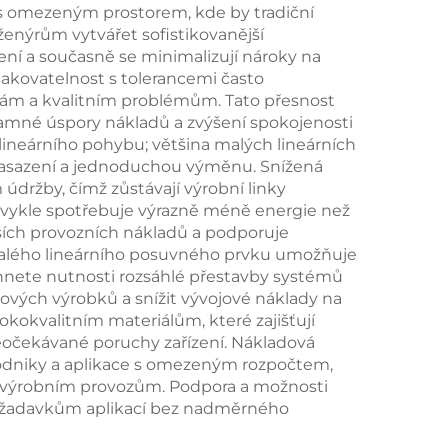
s omezeným prostorem, kde by tradiční
ženýrům vytvářet sofistikovanější
ení a současně se minimalizují nároky na
pakovatelnost s tolerancemi často
adám a kvalitním problémům. Tato přesnost
namné úspory nákladů a zvýšení spokojenosti
lineárního pohybu; většina malých lineárních
 nasazení a jednoduchou výměnu. Snížená
držby, čímž zůstávají výrobní linky
obvykle spotřebuje výrazně méně energie než
žších provozních nákladů a podporuje
t malého lineárního posuvného prvku umožňuje
vyhnete nutnosti rozsáhlé přestavby systémů
ových výrobků a snížit vývojové náklady na
kokvalitním materiálům, které zajišťují
eočekávané poruchy zařízení. Nákladová
podniky a aplikace s omezeným rozpočtem,
m výrobním provozům. Podpora a možnosti
 požadavkům aplikací bez nadměrného