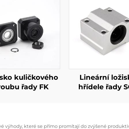
isko kuličkového
Lineární ložis
roubu řady FK
hřídele řady 
vé výhody, které se přímo promítají do zvýšené produkti