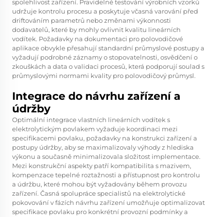
spolehlivost zařízení. Pravidelné testování výrobních vzorků
udržuje kontrolu procesu a poskytuje včasná varování před
driftováním parametrů nebo změnami výkonnosti
dodavatelů, které by mohly ovlivnit kvalitu lineárních
vodítek. Požadavky na dokumentaci pro polovodičové
aplikace obvykle přesahují standardní průmyslové postupy a
vyžadují podrobné záznamy o stopovatelnosti, osvědčení o
zkouškách a data o validaci procesů, která podporují soulad s
průmyslovými normami kvality pro polovodičový průmysl.
Integrace do návrhu zařízení a
údržby
Optimální integrace vlastních lineárních vodítek s
elektrolytickým povlakem vyžaduje koordinaci mezi
specifikacemi povlaku, požadavky na konstrukci zařízení a
postupy údržby, aby se maximalizovaly výhody z hlediska
výkonu a současně minimalizovala složitost implementace.
Mezi konstrukční aspekty patří kompatibilita s mazivem,
kompenzace tepelné roztažnosti a přístupnost pro kontrolu
a údržbu, které mohou být vyžadovány během provozu
zařízení. Časná spolupráce specialistů na elektrolytické
pokovování v fázích návrhu zařízení umožňuje optimalizovat
specifikace povlaku pro konkrétní provozní podmínky a