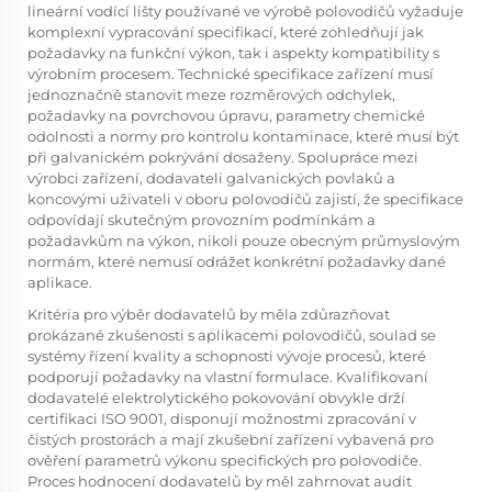
lineární vodící lišty používané ve výrobě polovodičů vyžaduje
komplexní vypracování specifikací, které zohledňují jak
požadavky na funkční výkon, tak i aspekty kompatibility s
výrobním procesem. Technické specifikace zařízení musí
jednoznačně stanovit meze rozměrových odchylek,
požadavky na povrchovou úpravu, parametry chemické
odolnosti a normy pro kontrolu kontaminace, které musí být
při galvanickém pokrývání dosaženy. Spolupráce mezi
výrobci zařízení, dodavateli galvanických povlaků a
koncovými uživateli v oboru polovodičů zajistí, že specifikace
odpovídají skutečným provozním podmínkám a
požadavkům na výkon, nikoli pouze obecným průmyslovým
normám, které nemusí odrážet konkrétní požadavky dané
aplikace.
Kritéria pro výběr dodavatelů by měla zdůrazňovat
prokázané zkušenosti s aplikacemi polovodičů, soulad se
systémy řízení kvality a schopnosti vývoje procesů, které
podporují požadavky na vlastní formulace. Kvalifikovaní
dodavatelé elektrolytického pokovování obvykle drží
certifikaci ISO 9001, disponují možnostmi zpracování v
čistých prostorách a mají zkušební zařízení vybavená pro
ověření parametrů výkonu specifických pro polovodiče.
Proces hodnocení dodavatelů by měl zahrnovat audit