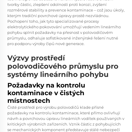
tvorby částic, zlepšení odolnosti proti korozi, zvýšení
rozměrové stability a prevence kontaminace – což jsou úkoly,
kterým tradiční povrchové úpravy prostě nezvládnou.
Pochopení toho, jak tyto specializované procesy
elektrolytického pokovování umožňují vedením lineárního
pohybu splnit požadavky na přesnost v polovodičovém
průmyslu, odhaluje sofistikované inženýrské řešení nutné
pro podporu výroby čipů nové generace.
Výzvy prostředí
polovodičového průmyslu pro
systémy lineárního pohybu
Požadavky na kontrolu
kontaminace v čistých
místnostech
Čisté prostředí pro výrobu polovodičů klade přísné
požadavky na kontrolu kontaminace, které přímo ovlivňují
návrh a povrchovou úpravu lineárních vodítek používaných v
kritických výrobních zařízeních. Vznik částic z pohybujících
se mechanických komponent představuje stálé nebezpečí