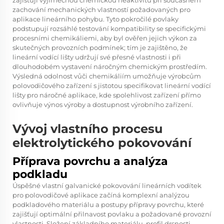
zajišťují výjimečnou chemickou neaktivitu při současném
zachování mechanických vlastností požadovaných pro
aplikace lineárního pohybu. Tyto pokročilé povlaky
podstupují rozsáhlé testování kompatibility se specifickými
procesními chemikáliemi, aby byl ověřen jejich výkon za
skutečných provozních podmínek; tím je zajištěno, že
lineární vodící lišty udržují své přesné vlastnosti i při
dlouhodobém vystavení náročným chemickým prostředím.
Výsledná odolnost vůči chemikáliím umožňuje výrobcům
polovodičového zařízení s jistotou specifikovat lineární vodící
lišty pro náročné aplikace, kde spolehlivost zařízení přímo
ovlivňuje výnos výroby a dostupnost výrobního zařízení.
Vývoj vlastního procesu
elektrolytického pokovování
Příprava povrchu a analýza
podkladu
Úspěšné vlastní galvanické pokovování lineárních vodítek
pro polovodičové aplikace začíná komplexní analýzou
podkladového materiálu a postupy přípravy povrchu, které
zajišťují optimální přilnavost povlaku a požadované provozní
vlastnosti. Složení základního materiálu, profil drsnosti