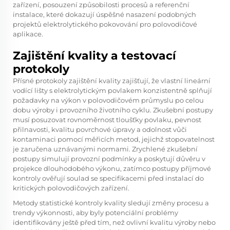
zařízení, posouzení způsobilosti procesů a referenční
instalace, které dokazují úspěšné nasazení podobných
projektů elektrolytického pokovování pro polovodičové
aplikace.
Zajištění kvality a testovací
protokoly
Přísné protokoly zajištění kvality zajišťují, že vlastní lineární
vodící lišty s elektrolytickým povlakem konzistentně splňují
požadavky na výkon v polovodičovém průmyslu po celou
dobu výroby i provozního životního cyklu. Zkušební postupy
musí posuzovat rovnoměrnost tloušťky povlaku, pevnost
přilnavosti, kvalitu povrchové úpravy a odolnost vůči
kontaminaci pomocí měřicích metod, jejichž stopovatelnost
je zaručena uznávanými normami. Zrychlené zkušební
postupy simulují provozní podmínky a poskytují důvěru v
projekce dlouhodobého výkonu, zatímco postupy příjmové
kontroly ověřují soulad se specifikacemi před instalací do
kritických polovodičových zařízení.
Metody statistické kontroly kvality sledují změny procesu a
trendy výkonnosti, aby byly potenciální problémy
identifikovány ještě před tím, než ovlivní kvalitu výroby nebo