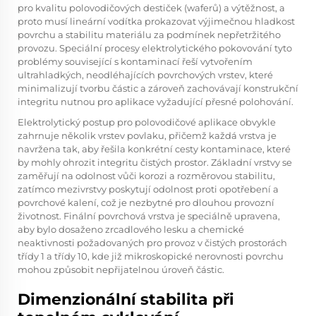
pro kvalitu polovodičových destiček (waferů) a výtěžnost, a
proto musí lineární vodítka prokazovat výjimečnou hladkost
povrchu a stabilitu materiálu za podmínek nepřetržitého
provozu. Speciální procesy elektrolytického pokovování tyto
problémy související s kontaminací řeší vytvořením
ultrahladkých, neodléhajících povrchových vrstev, které
minimalizují tvorbu částic a zároveň zachovávají konstrukční
integritu nutnou pro aplikace vyžadující přesné polohování.
Elektrolytický postup pro polovodičové aplikace obvykle
zahrnuje několik vrstev povlaku, přičemž každá vrstva je
navržena tak, aby řešila konkrétní cesty kontaminace, které
by mohly ohrozit integritu čistých prostor. Základní vrstvy se
zaměřují na odolnost vůči korozi a rozměrovou stabilitu,
zatímco mezivrstvy poskytují odolnost proti opotřebení a
povrchové kalení, což je nezbytné pro dlouhou provozní
životnost. Finální povrchová vrstva je speciálně upravena,
aby bylo dosaženo zrcadlového lesku a chemické
neaktivnosti požadovaných pro provoz v čistých prostorách
třídy 1 a třídy 10, kde již mikroskopické nerovnosti povrchu
mohou způsobit nepřijatelnou úroveň částic.
Dimenzionální stabilita při