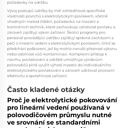
požadavky na údržbu.
Vývoj postupů údržby by měl zohledňovat specifické
vlastnosti povrchů s elektrolytickým povlakem, včetně
vhodných metod čištění, požadavků na mazání a
kontrolních technik, které zachovávají celistvost povlaku a
zároveň zajišťují výkon zařízení. Školicí programy pro
personál provádějící údržbu zajišťují správné zacházení a
péči o lineární vedení s elektrolytickým povlakem, čímž se
předchází poškození, jež by mohlo narušit přesnost výkonu
nebo odolnost vůči kontaminaci. Komplexní přístup k
návrhu, povlakování a údržbě umožňuje výrobcům
polovodičů plně využít výhod investic do individuálního
elektrolytického povlakování a zároveň udržovat provozní
efektivitu a spolehlivost zařízení.
Často kladené otázky
Proč je elektrolytické pokovování
pro lineární vedení používaná v
polovodičovém průmyslu nutné
ve srovnání se standardními