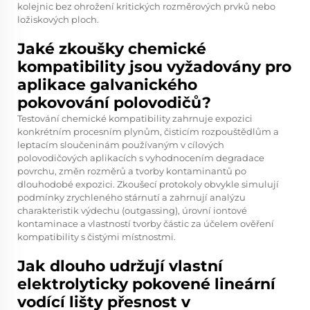
kolejnic bez ohrožení kritických rozměrových prvků nebo
ložiskových ploch.
Jaké zkoušky chemické
kompatibility jsou vyžadovány pro
aplikace galvanického
pokovování polovodičů?
Testování chemické kompatibility zahrnuje expozici
konkrétním procesním plynům, čisticím rozpouštědlům a
leptacím sloučeninám používaným v cílových
polovodičových aplikacích s vyhodnocením degradace
povrchu, změn rozměrů a tvorby kontaminantů po
dlouhodobé expozici. Zkoušecí protokoly obvykle simulují
podmínky zrychleného stárnutí a zahrnují analýzu
charakteristik výdechu (outgassing), úrovní iontové
kontaminace a vlastností tvorby částic za účelem ověření
kompatibility s čistými místnostmi.
Jak dlouho udržují vlastní
elektrolyticky pokovené lineární
vodící lišty přesnost v