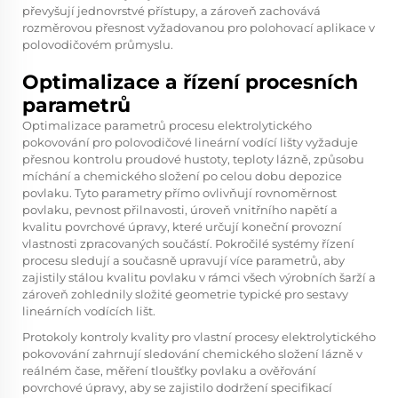
převyšují jednovrstvé přístupy, a zároveň zachovává
rozměrovou přesnost vyžadovanou pro polohovací aplikace v
polovodičovém průmyslu.
Optimalizace a řízení procesních
parametrů
Optimalizace parametrů procesu elektrolytického
pokovování pro polovodičové lineární vodící lišty vyžaduje
přesnou kontrolu proudové hustoty, teploty lázně, způsobu
míchání a chemického složení po celou dobu depozice
povlaku. Tyto parametry přímo ovlivňují rovnoměrnost
povlaku, pevnost přilnavosti, úroveň vnitřního napětí a
kvalitu povrchové úpravy, které určují koneční provozní
vlastnosti zpracovaných součástí. Pokročilé systémy řízení
procesu sledují a současně upravují více parametrů, aby
zajistily stálou kvalitu povlaku v rámci všech výrobních šarží a
zároveň zohlednily složité geometrie typické pro sestavy
lineárních vodících lišt.
Protokoly kontroly kvality pro vlastní procesy elektrolytického
pokovování zahrnují sledování chemického složení lázně v
reálném čase, měření tloušťky povlaku a ověřování
povrchové úpravy, aby se zajistilo dodržení specifikací