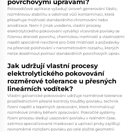
povrchovými úpravami?
Polovodičové aplikace vyžadují úroveň generování částic,
rozměrovou stabilitu a odolnost vůči kontaminaci, která
přesahuje možnosti standardního chromování nebo
anodizace. Není-li jinak uvedeno, vlastní procesy
elektrolytického pokovování vytvářejí vícevrstvé povlaky se
řízenou drsností povrchu, chemickou inertností a vlastnostmi
napětí speciálně navržené pro čisté místnosti a požadavky
na přesnost polohování v nanometrovém rozsahu, kterých
nelze dosáhnout pomocí standardních povrchových úprav.
Jak udržují vlastní procesy
elektrolytického pokovování
rozměrové tolerance u přesných
lineárních vodítek?
Vlastní galvanické pokovování udržuje rozměrové tolerance
prostřednictvím přesné kontroly tloušťky povlaku, technik
řízení napětí a tepelných zpracování, která minimalizují
rozměrové změny během zpracování. Pokročilé systémy
řízení procesu sledují usazování povlaku v reálném čase,
zatímco specializované maskovací a upínací prvky zajišťují
rovnoměrné rozložení povlaku po celé složité geometrii