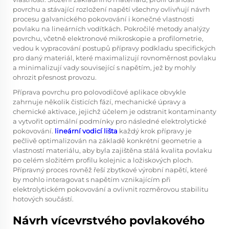
povrchu a stávající rozložení napětí všechny ovlivňují návrh
procesu galvanického pokovování i konečné vlastnosti
povlaku na lineárních vodítkách. Pokročilé metody analýzy
povrchu, včetně elektronové mikroskopie a profilometrie,
vedou k vypracování postupů přípravy podkladu specifických
pro daný materiál, které maximalizují rovnoměrnost povlaku
a minimalizují vady související s napětím, jež by mohly
ohrozit přesnost provozu.
Příprava povrchu pro polovodičové aplikace obvykle
zahrnuje několik čisticích fází, mechanické úpravy a
chemické aktivace, jejichž účelem je odstranit kontaminanty
a vytvořit optimální podmínky pro následné elektrolytické
pokovování.
lineární vodicí lišta
každý krok přípravy je
pečlivě optimalizován na základě konkrétní geometrie a
vlastností materiálu, aby byla zajištěna stálá kvalita povlaku
po celém složitém profilu kolejnic a ložiskových ploch.
Přípravný proces rovněž řeší zbytkové výrobní napětí, které
by mohlo interagovat s napětím vznikajícím při
elektrolytickém pokovování a ovlivnit rozměrovou stabilitu
hotových součástí.
Návrh vícevrstvého povlakového