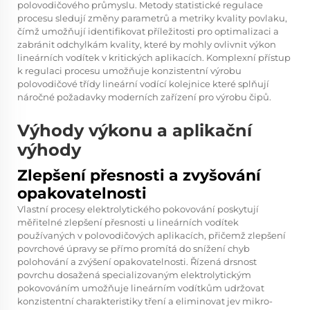
polovodičového průmyslu. Metody statistické regulace
procesu sledují změny parametrů a metriky kvality povlaku,
čímž umožňují identifikovat příležitosti pro optimalizaci a
zabránit odchylkám kvality, které by mohly ovlivnit výkon
lineárních vodítek v kritických aplikacích. Komplexní přístup
k regulaci procesu umožňuje konzistentní výrobu
polovodičové třídy
lineární vodící kolejnice
které splňují
náročné požadavky moderních zařízení pro výrobu čipů.
Výhody výkonu a aplikační
výhody
Zlepšení přesnosti a zvyšování
opakovatelnosti
Vlastní procesy elektrolytického pokovování poskytují
měřitelné zlepšení přesnosti u lineárních vodítek
používaných v polovodičových aplikacích, přičemž zlepšení
povrchové úpravy se přímo promítá do snížení chyb
polohování a zvýšení opakovatelnosti. Řízená drsnost
povrchu dosažená specializovaným elektrolytickým
pokovováním umožňuje lineárním vodítkům udržovat
konzistentní charakteristiky tření a eliminovat jev mikro-