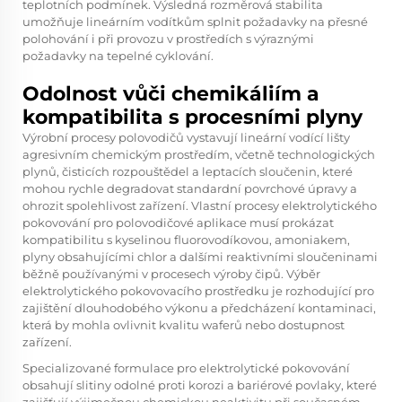
teplotních podmínek. Výsledná rozměrová stabilita
umožňuje lineárním vodítkům splnit požadavky na přesné
polohování i při provozu v prostředích s výraznými
požadavky na tepelné cyklování.
Odolnost vůči chemikáliím a
kompatibilita s procesními plyny
Výrobní procesy polovodičů vystavují lineární vodící lišty
agresivním chemickým prostředím, včetně technologických
plynů, čisticích rozpouštědel a leptacích sloučenin, které
mohou rychle degradovat standardní povrchové úpravy a
ohrozit spolehlivost zařízení. Vlastní procesy elektrolytického
pokovování pro polovodičové aplikace musí prokázat
kompatibilitu s kyselinou fluorovodíkovou, amoniakem,
plyny obsahujícími chlor a dalšími reaktivními sloučeninami
běžně používanými v procesech výroby čipů. Výběr
elektrolytického pokovovacího prostředku je rozhodující pro
zajištění dlouhodobého výkonu a předcházení kontaminaci,
která by mohla ovlivnit kvalitu waferů nebo dostupnost
zařízení.
Specializované formulace pro elektrolytické pokovování
obsahují slitiny odolné proti korozi a bariérové povlaky, které