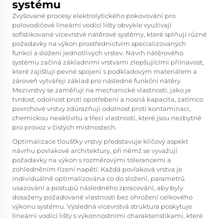
systému
Zvyšované procesy elektrolytického pokovování pro
polovodičové lineární vodící lišty obvykle využívají
sofistikované vícevrstvé nátěrové systémy, které splňují různé
požadavky na výkon prostřednictvím specializovaných
funkcí a složení jednotlivých vrstev. Návrh nátěrového
systému začíná základními vrstvami zlepšujícími přilnavost,
které zajišťují pevné spojení s podkladovým materiálem a
zároveň vytvářejí základ pro následné funkční nátěry.
Mezivrstvy se zaměřují na mechanické vlastnosti, jako je
tvrdost, odolnost proti opotřebení a nosná kapacita, zatímco
povrchové vrstvy zdůrazňují odolnost proti kontaminaci,
chemickou neaktivitu a třecí vlastnosti, které jsou nezbytné
pro provoz v čistých místnostech.
Optimalizace tloušťky vrstvy představuje klíčový aspekt
návrhu povlakové architektury, při němž se vyvažují
požadavky na výkon s rozměrovými tolerancemi a
zohledněním řízení napětí. Každá povlaková vrstva je
individuálně optimalizována co do složení, parametrů
usazování a postupů následného zpracování, aby byly
dosaženy požadované vlastnosti bez ohrožení celkového
výkonu systému. Výsledná vícevrstvá struktura poskytuje
lineární vodící lišty s výkonnostními charakteristikami, které