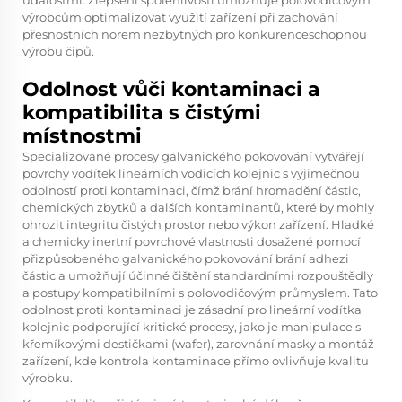
událostmi. Zlepšení spolehlivosti umožňuje polovodičovým
výrobcům optimalizovat využití zařízení při zachování
přesnostních norem nezbytných pro konkurenceschopnou
výrobu čipů.
Odolnost vůči kontaminaci a
kompatibilita s čistými
místnostmi
Specializované procesy galvanického pokovování vytvářejí
povrchy vodítek lineárních vodicích kolejnic s výjimečnou
odolností proti kontaminaci, čímž brání hromadění částic,
chemických zbytků a dalších kontaminantů, které by mohly
ohrozit integritu čistých prostor nebo výkon zařízení. Hladké
a chemicky inertní povrchové vlastnosti dosažené pomocí
přizpůsobeného galvanického pokovování brání adhezi
částic a umožňují účinné čištění standardními rozpouštědly
a postupy kompatibilními s polovodičovým průmyslem. Tato
odolnost proti kontaminaci je zásadní pro lineární vodítka
kolejnic podporující kritické procesy, jako je manipulace s
křemíkovými destičkami (wafer), zarovnání masky a montáž
zařízení, kde kontrola kontaminace přímo ovlivňuje kvalitu
výrobku.