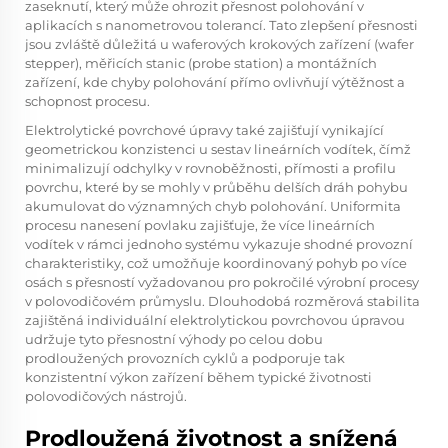
zaseknutí, který může ohrozit přesnost polohování v
aplikacích s nanometrovou tolerancí. Tato zlepšení přesnosti
jsou zvláště důležitá u waferových krokových zařízení (wafer
stepper), měřicích stanic (probe station) a montážních
zařízení, kde chyby polohování přímo ovlivňují výtěžnost a
schopnost procesu.
Elektrolytické povrchové úpravy také zajišťují vynikající
geometrickou konzistenci u sestav lineárních vodítek, čímž
minimalizují odchylky v rovnoběžnosti, přímosti a profilu
povrchu, které by se mohly v průběhu delších dráh pohybu
akumulovat do významných chyb polohování. Uniformita
procesu nanesení povlaku zajišťuje, že více lineárních
vodítek v rámci jednoho systému vykazuje shodné provozní
charakteristiky, což umožňuje koordinovaný pohyb po více
osách s přesností vyžadovanou pro pokročilé výrobní procesy
v polovodičovém průmyslu. Dlouhodobá rozměrová stabilita
zajištěná individuální elektrolytickou povrchovou úpravou
udržuje tyto přesnostní výhody po celou dobu
prodloužených provozních cyklů a podporuje tak
konzistentní výkon zařízení během typické životnosti
polovodičových nástrojů.
Prodloužená životnost a snížená