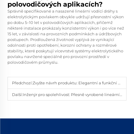
polovodičových aplikacích?
Správně specifikované a nasazené lineární vodící dráhy s
elektrolytickým povlakem obvykle udržují přesnostní výkon
po dobu 5–10 let v polovodičových aplikacích, přičemž
některé instalace prokázaly konzistentní výkon i po více než
15 let, v závislosti na provozních podmínkách a údržbových
postupech. Prodloužená životnost vyplývá ze vynikající
odolnosti proti opotřebení, korozní ochrany a rozměrové
stability, které poskytují vícevrstvé systémy elektrolytického
povlaku navržené speciálně pro provozní prostředí v
polovodičovém průmyslu.
Předchozí:
Zvyšte návrh produktu: Elegantní a funkční vlastní posuvné lišty s černou oxidovou úpravou.
Další:
Inženýr pro spolehlivost: Přesně vyrobené lineární posuvné systémy s individuálním vrtáním a kvalitním povlakem.