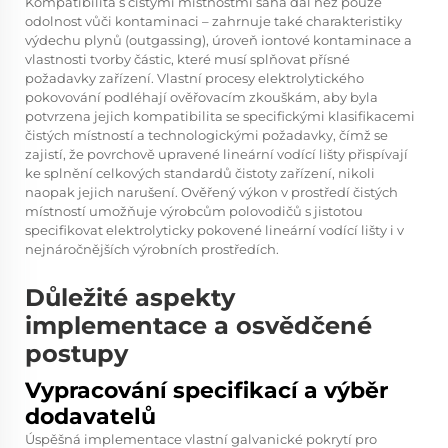
Kompatibilita s čistými místnostmi sahá dál než pouze
odolnost vůči kontaminaci – zahrnuje také charakteristiky
výdechu plynů (outgassing), úroveň iontové kontaminace a
vlastnosti tvorby částic, které musí splňovat přísné
požadavky zařízení. Vlastní procesy elektrolytického
pokovování podléhají ověřovacím zkouškám, aby byla
potvrzena jejich kompatibilita se specifickými klasifikacemi
čistých místností a technologickými požadavky, čímž se
zajistí, že povrchově upravené lineární vodící lišty přispívají
ke splnění celkových standardů čistoty zařízení, nikoli
naopak jejich narušení. Ověřený výkon v prostředí čistých
místností umožňuje výrobcům polovodičů s jistotou
specifikovat elektrolyticky pokovené lineární vodící lišty i v
nejnáročnějších výrobních prostředích.
Důležité aspekty
implementace a osvědčené
postupy
Vypracování specifikací a výběr
dodavatelů
Úspěšná implementace vlastní galvanické pokrytí pro