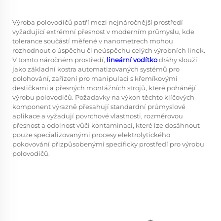
Výroba polovodičů patří mezi nejnáročnější prostředí
vyžadující extrémní přesnost v moderním průmyslu, kde
tolerance součástí měřené v nanometrech mohou
rozhodnout o úspěchu či neúspěchu celých výrobních linek.
V tomto náročném prostředí,
lineární vodítko
dráhy slouží
jako základní kostra automatizovaných systémů pro
polohování, zařízení pro manipulaci s křemíkovými
destičkami a přesných montážních strojů, které pohánějí
výrobu polovodičů. Požadavky na výkon těchto klíčových
komponent výrazně přesahují standardní průmyslové
aplikace a vyžadují povrchové vlastnosti, rozměrovou
přesnost a odolnost vůči kontaminaci, které lze dosáhnout
pouze specializovanými procesy elektrolytického
pokovování přizpůsobenými specificky prostředí pro výrobu
polovodičů.