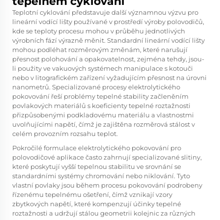
tepelném cyklování
Teplotní cyklování představuje další významnou výzvu pro
lineární vodící lišty používané v prostředí výroby polovodičů,
kde se teploty procesu mohou v průběhu jednotlivých
výrobních fází výrazně měnit. Standardní lineární vodící lišty
mohou podléhat rozměrovým změnám, které narušují
přesnost polohování a opakovatelnost, zejména tehdy, jsou-
li použity ve vakuových systémech manipulace s kotouči
nebo v litografickém zařízení vyžadujícím přesnost na úrovni
nanometrů. Specializované procesy elektrolytického
pokovování řeší problémy tepelné stability začleněním
povlakových materiálů s koeficienty tepelné roztažnosti
přizpůsobenými podkladovému materiálu a vlastnostmi
uvolňujícími napětí, čímž je zajištěna rozměrová stálost v
celém provozním rozsahu teplot.
Pokročilé formulace elektrolytického pokovování pro
polovodičové aplikace často zahrnují specializované slitiny,
které poskytují vyšší tepelnou stabilitu ve srovnání se
standardními systémy chromování nebo niklování. Tyto
vlastní povlaky jsou během procesu pokovování podrobeny
řízenému tepelnému ošetření, čímž vznikají vzory
zbytkových napětí, které kompenzují účinky tepelné
roztažnosti a udržují stálou geometrii kolejnic za různých