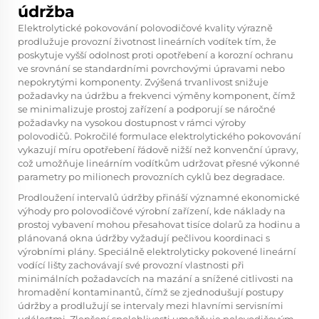
údržba
Elektrolytické pokovování polovodičové kvality výrazně
prodlužuje provozní životnost lineárních vodítek tím, že
poskytuje vyšší odolnost proti opotřebení a korozní ochranu
ve srovnání se standardními povrchovými úpravami nebo
nepokrytými komponenty. Zvýšená trvanlivost snižuje
požadavky na údržbu a frekvenci výměny komponent, čímž
se minimalizuje prostoj zařízení a podporují se náročné
požadavky na vysokou dostupnost v rámci výroby
polovodičů. Pokročilé formulace elektrolytického pokovování
vykazují míru opotřebení řádově nižší než konvenční úpravy,
což umožňuje lineárním vodítkům udržovat přesné výkonné
parametry po milionech provozních cyklů bez degradace.
Prodloužení intervalů údržby přináší významné ekonomické
výhody pro polovodičové výrobní zařízení, kde náklady na
prostoj vybavení mohou přesahovat tisíce dolarů za hodinu a
plánovaná okna údržby vyžadují pečlivou koordinaci s
výrobními plány. Speciálně elektrolyticky pokovené lineární
vodící lišty zachovávají své provozní vlastnosti při
minimálních požadavcích na mazání a snížené citlivosti na
hromadění kontaminantů, čímž se zjednodušují postupy
údržby a prodlužují se intervaly mezi hlavními servisními