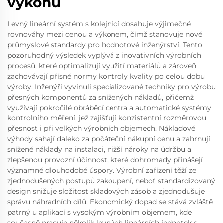
výkonu
Levný lineární systém s kolejnicí dosahuje výjimečné
rovnováhy mezi cenou a výkonem, čímž stanovuje nové
průmyslové standardy pro hodnotové inženýrství. Tento
pozoruhodný výsledek vyplývá z inovativních výrobních
procesů, které optimalizují využití materiálů a zároveň
zachovávají přísné normy kontroly kvality po celou dobu
výroby. Inženýři vyvinuli specializované techniky pro výrobu
přesných komponentů za snížených nákladů, přičemž
využívají pokročilé obráběcí centra a automatické systémy
kontrolního měření, jež zajišťují konzistentní rozměrovou
přesnost i při velkých výrobních objemech. Nákladové
výhody sahají daleko za počáteční nákupní cenu a zahrnují
snížené náklady na instalaci, nižší nároky na údržbu a
zlepšenou provozní účinnost, které dohromady přinášejí
významné dlouhodobé úspory. Výrobní zařízení těží ze
zjednodušených postupů zakoupení, neboť standardizovaný
design snižuje složitost skladových zásob a zjednodušuje
správu náhradních dílů. Ekonomický dopad se stává zvláště
patrný u aplikací s vysokým výrobním objemem, kde
současně pracuje několik levných lineárních jednotek s