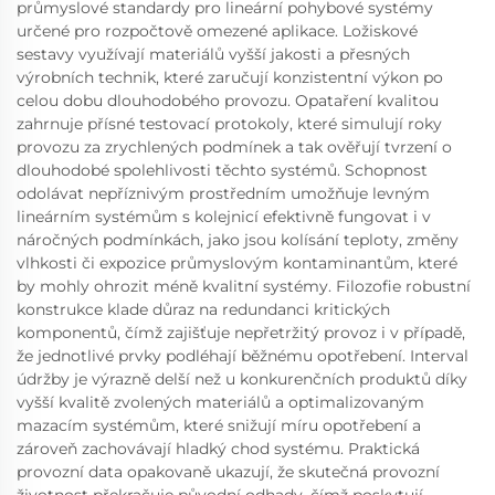
průmyslové standardy pro lineární pohybové systémy
určené pro rozpočtově omezené aplikace. Ložiskové
sestavy využívají materiálů vyšší jakosti a přesných
výrobních technik, které zaručují konzistentní výkon po
celou dobu dlouhodobého provozu. Opataření kvalitou
zahrnuje přísné testovací protokoly, které simulují roky
provozu za zrychlených podmínek a tak ověřují tvrzení o
dlouhodobé spolehlivosti těchto systémů. Schopnost
odolávat nepříznivým prostředním umožňuje levným
lineárním systémům s kolejnicí efektivně fungovat i v
náročných podmínkách, jako jsou kolísání teploty, změny
vlhkosti či expozice průmyslovým kontaminantům, které
by mohly ohrozit méně kvalitní systémy. Filozofie robustní
konstrukce klade důraz na redundanci kritických
komponentů, čímž zajišťuje nepřetržitý provoz i v případě,
že jednotlivé prvky podléhají běžnému opotřebení. Interval
údržby je výrazně delší než u konkurenčních produktů díky
vyšší kvalitě zvolených materiálů a optimalizovaným
mazacím systémům, které snižují míru opotřebení a
zároveň zachovávají hladký chod systému. Praktická
provozní data opakovaně ukazují, že skutečná provozní