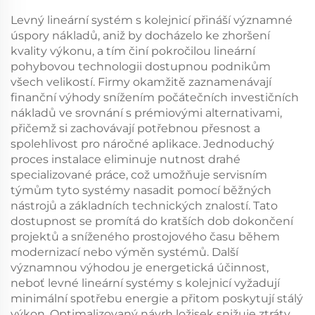
Levný lineární systém s kolejnicí přináší významné
úspory nákladů, aniž by docházelo ke zhoršení
kvality výkonu, a tím činí pokročilou lineární
pohybovou technologii dostupnou podnikům
všech velikostí. Firmy okamžitě zaznamenávají
finanční výhody snížením počátečních investičních
nákladů ve srovnání s prémiovými alternativami,
přičemž si zachovávají potřebnou přesnost a
spolehlivost pro náročné aplikace. Jednoduchý
proces instalace eliminuje nutnost drahé
specializované práce, což umožňuje servisním
týmům tyto systémy nasadit pomocí běžných
nástrojů a základních technických znalostí. Tato
dostupnost se promítá do kratších dob dokončení
projektů a sníženého prostojového času během
modernizací nebo výměn systémů. Další
významnou výhodou je energetická účinnost,
neboť levné lineární systémy s kolejnicí vyžadují
minimální spotřebu energie a přitom poskytují stálý
výkon. Optimalizovaný návrh ložisek snižuje ztráty