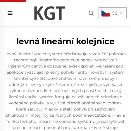
CS
levná lineární kolejnice
Levný lineární vodicí systém představuje revoluční pokrok v
technologii lineárního pohybu a nabízí výrobcům i
inženýrům cenově dostupné, avšak spolehlivé řešení pro
aplikace vyžadující přesný pohyb. Tento inovativní systém
kombinuje nákladově efektivní návrhové principy s
odolným inženýrským řešením, čímž zajišťuje vynikající
výkon v různorodých průmyslových prostředích. Levný
lineární vodicí systém funguje na základních principech
vedeného pohybu a využívá přesně obráběných vodítek,
která zaručují hladký a stálý pohyb při zachování
strukturální integrity za různých podmínek zatížení. Hlavní
funkcí levného lineárního vodicího systému je poskytnout
přesné lineární posunutí pro automatizované stroje,