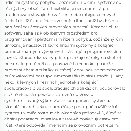
řídicími systémy pohybu i dozorčími řídicími systémy od
různých výrobců. Tato flexibilita je neocenitelná při
modernizaci stávajícího zařízení nebo integraci nových
funkcí do již fungujících výrobních linek, aniž by došlo k
narušení současných provozních procesů. Kompatibilita
softwaru sahá až k oblíbeným prostředím pro
programování i platformám řízení pohybu, což inženýrům
umožňuje nasazovat levné lineární systémy s kolejnicí
pomocí známých vývojových nástrojů a programovacích
jazyků. Standardizovaný přístup snižuje nároky na školení
personálu pro údržbu a provozních techniků, protože
provozní charakteristiky zůstávají v souladu se zavedenými
průmyslovými postupy. Možnosti škálování umožňují, aby
několik levných lineárních jednotek s kolejnicí
spolupracovalo ve spolupracujících aplikacích, podporovalo
složité víceosé operace a zároveň udržovalo
synchronizovaný výkon všech komponent systému.
Modulární architektura umožňuje postupné rozšiřování
systému v míře rostoucích výrobních požadavků, čímž se
chrání počáteční investice a zároveň poskytují cesty pro
růst, které odpovídají měnícím se provozním potřebám.