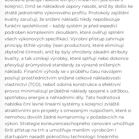
kolejnicí, čímž se nákladové úspory násobí, aniž by došlo ke
ztrátě jednotného výkonového profilu. Protokoly zajištění
kvality zaručují, že snížení nákladů nikdy nepoškozuje
funkční spolehlivost – každý systém je před expedicí
podroben komplexním zkouškám, které ověřují splnění
všech výkonových specifikací. Výrobní přístup zahrnuje
principy štíhlé výroby (lean production), které eliminují
zbytečné činnosti, aniž by byly ohroženy zásadní atributy
kvality, a tak vznikají výrobky, které splňují nebo dokonce
převyšují průmyslové standardy za výrazně snížených
nákladů. Finanční výhody se v průběhu času navzájem
posilují prostřednictvím snížené celkové nákladovosti
vlastnictví (TCO), neboť odolná konstrukce a efektivní
provoz minimalizují průběžné náklady spojené s údržbou,
spotřebou energie a náhradními díly. Tato hodnotová
nabídka činí levné lineární systémy s kolejnicí zvláště
atraktivními pro projekty s omezeným rozpočtem, které si
nemohou dovolit žádné kompromisy v požadavcích na
výkon. Strategie konkurenceschopného cenování umožňuje
širší přístup na trh a umožňuje menším výrobcům i
startupům nasadit pokročilou technologii lineárního