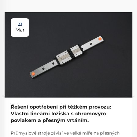
23
Mar
Řešení opotřebení při těžkém provozu:
Vlastní lineární ložiska s chromovým
povlakem a přesným vrtáním.
Průmyslové stroje závisí ve velké míře na přesných