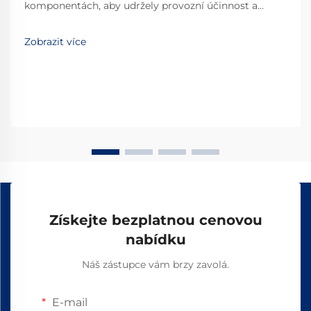
komponentách, aby udržely provozní účinnost a
minimalizovaly prostoj. Mezi tyto kritické
komponenty patří lineární ložisko, které je základním
Zobrazit více
prvkem umožňujícím hladký a řízený lineární pohyb...
Získejte bezplatnou cenovou
nabídku
Náš zástupce vám brzy zavolá.
E-mail