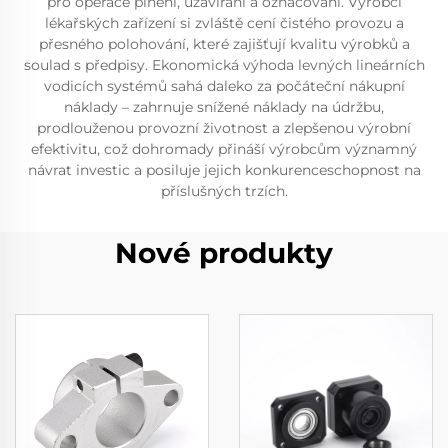
pro operace plnění, uzavírání a označování. Výrobci
lékařských zařízení si zvláště cení čistého provozu a
přesného polohování, které zajišťují kvalitu výrobků a
soulad s předpisy. Ekonomická výhoda levných lineárních
vodicích systémů sahá daleko za počáteční nákupní
náklady – zahrnuje snížené náklady na údržbu,
prodlouženou provozní životnost a zlepšenou výrobní
efektivitu, což dohromady přináší výrobcům významný
návrat investic a posiluje jejich konkurenceschopnost na
příslušných trzích.
Nové produkty