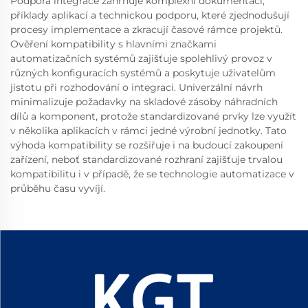
Podpora integrace zahrnuje komplexní dokumentaci,
příklady aplikací a technickou podporu, které zjednodušují
procesy implementace a zkracují časové rámce projektů.
Ověření kompatibility s hlavními značkami
automatizačních systémů zajišťuje spolehlivý provoz v
různých konfiguracích systémů a poskytuje uživatelům
jistotu při rozhodování o integraci. Univerzální návrh
minimalizuje požadavky na skladové zásoby náhradních
dílů a komponent, protože standardizované prvky lze využít
v několika aplikacích v rámci jedné výrobní jednotky. Tato
výhoda kompatibility se rozšiřuje i na budoucí zakoupení
zařízení, neboť standardizované rozhraní zajišťuje trvalou
kompatibilitu i v případě, že se technologie automatizace v
průběhu času vyvíjí.