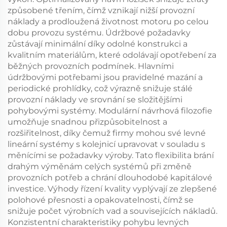
způsobené třením, čímž vznikají nižší provozní
náklady a prodloužená životnost motoru po celou
dobu provozu systému. Údržbové požadavky
zůstávají minimální díky odolné konstrukci a
kvalitním materiálům, které odolávají opotřebení za
běžných provozních podmínek. Hlavními
údržbovými potřebami jsou pravidelné mazání a
periodické prohlídky, což výrazně snižuje stálé
provozní náklady ve srovnání se složitějšími
pohybovými systémy. Modulární návrhová filozofie
umožňuje snadnou přizpůsobitelnost a
rozšiřitelnost, díky čemuž firmy mohou své levné
lineární systémy s kolejnicí upravovat v souladu s
měnícími se požadavky výroby. Tato flexibilita brání
drahým výměnám celých systémů při změně
provozních potřeb a chrání dlouhodobé kapitálové
investice. Výhody řízení kvality vyplývají ze zlepšené
polohové přesnosti a opakovatelnosti, čímž se
snižuje počet výrobních vad a souvisejících nákladů.
Konzistentní charakteristiky pohybu levných