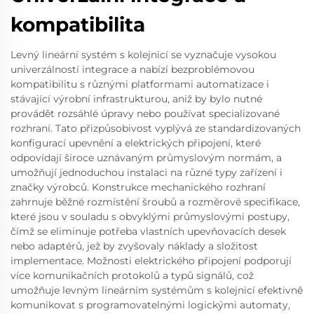
kompatibilita
Levný lineární systém s kolejnicí se vyznačuje vysokou
univerzálností integrace a nabízí bezproblémovou
kompatibilitu s různými platformami automatizace i
stávající výrobní infrastrukturou, aniž by bylo nutné
provádět rozsáhlé úpravy nebo používat specializované
rozhraní. Tato přizpůsobivost vyplývá ze standardizovaných
konfigurací upevnění a elektrických připojení, které
odpovídají široce uznávaným průmyslovým normám, a
umožňují jednoduchou instalaci na různé typy zařízení i
značky výrobců. Konstrukce mechanického rozhraní
zahrnuje běžné rozmístění šroubů a rozměrové specifikace,
které jsou v souladu s obvyklými průmyslovými postupy,
čímž se eliminuje potřeba vlastních upevňovacích desek
nebo adaptérů, jež by zvyšovaly náklady a složitost
implementace. Možnosti elektrického připojení podporují
více komunikačních protokolů a typů signálů, což
umožňuje levným lineárním systémům s kolejnicí efektivně
komunikovat s programovatelnými logickými automaty,