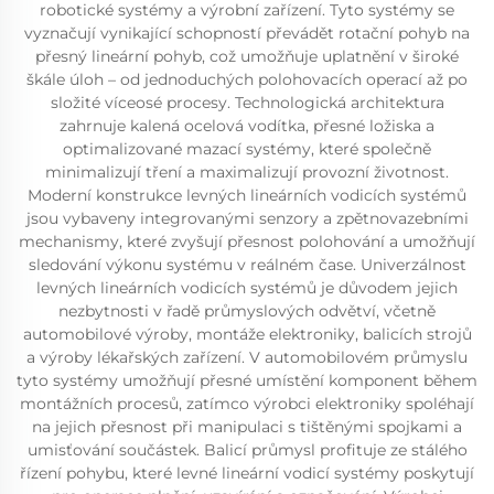
robotické systémy a výrobní zařízení. Tyto systémy se
vyznačují vynikající schopností převádět rotační pohyb na
přesný lineární pohyb, což umožňuje uplatnění v široké
škále úloh – od jednoduchých polohovacích operací až po
složité víceosé procesy. Technologická architektura
zahrnuje kalená ocelová vodítka, přesné ložiska a
optimalizované mazací systémy, které společně
minimalizují tření a maximalizují provozní životnost.
Moderní konstrukce levných lineárních vodicích systémů
jsou vybaveny integrovanými senzory a zpětnovazebními
mechanismy, které zvyšují přesnost polohování a umožňují
sledování výkonu systému v reálném čase. Univerzálnost
levných lineárních vodicích systémů je důvodem jejich
nezbytnosti v řadě průmyslových odvětví, včetně
automobilové výroby, montáže elektroniky, balicích strojů
a výroby lékařských zařízení. V automobilovém průmyslu
tyto systémy umožňují přesné umístění komponent během
montážních procesů, zatímco výrobci elektroniky spoléhají
na jejich přesnost při manipulaci s tištěnými spojkami a
umisťování součástek. Balicí průmysl profituje ze stálého
řízení pohybu, které levné lineární vodicí systémy poskytují