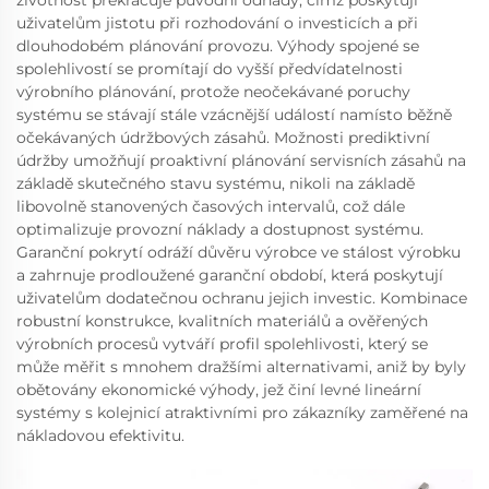
životnost překračuje původní odhady, čímž poskytují
uživatelům jistotu při rozhodování o investicích a při
dlouhodobém plánování provozu. Výhody spojené se
spolehlivostí se promítají do vyšší předvídatelnosti
výrobního plánování, protože neočekávané poruchy
systému se stávají stále vzácnější událostí namísto běžně
očekávaných údržbových zásahů. Možnosti prediktivní
údržby umožňují proaktivní plánování servisních zásahů na
základě skutečného stavu systému, nikoli na základě
libovolně stanovených časových intervalů, což dále
optimalizuje provozní náklady a dostupnost systému.
Garanční pokrytí odráží důvěru výrobce ve stálost výrobku
a zahrnuje prodloužené garanční období, která poskytují
uživatelům dodatečnou ochranu jejich investic. Kombinace
robustní konstrukce, kvalitních materiálů a ověřených
výrobních procesů vytváří profil spolehlivosti, který se
může měřit s mnohem dražšími alternativami, aniž by byly
obětovány ekonomické výhody, jež činí levné lineární
systémy s kolejnicí atraktivními pro zákazníky zaměřené na
nákladovou efektivitu.