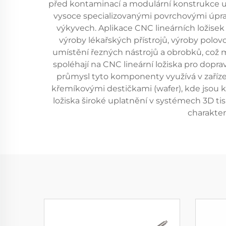
před kontaminací a modulární konstrukce u
vysoce specializovanými povrchovými úprava
výkyvech. Aplikace CNC lineárních ložis
výroby lékařských přístrojů, výroby polo
umístění řezných nástrojů a obrobků, což m
spoléhají na CNC lineární ložiska pro dopr
průmysl tyto komponenty využívá v zaříze
křemíkovými destičkami (wafer), kde jsou 
ložiska široké uplatnění v systémech 3D ti
charakter