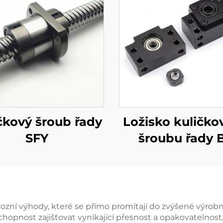
čkový šroub řady
Ložisko kuličko
SFY
šroubu řady 
vozní výhody, které se přímo promítají do zvýšené výrobn
hopnost zajišťovat vynikající přesnost a opakovatelnost, 