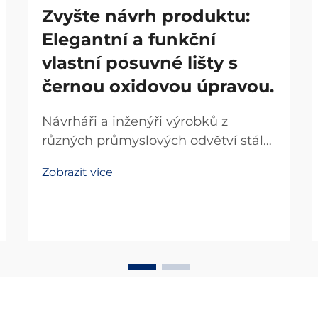
Zvyšte návrh produktu:
Elegantní a funkční
vlastní posuvné lišty s
černou oxidovou úpravou.
Návrháři a inženýři výrobků z
různých průmyslových odvětví stále
více uznávají transformační dopad
Zobrazit více
vysoce kvalitních posuvných lišt jak
na funkčnost, tak na estetický
vzhled. Pokud návrh výrobku
vyžaduje přesné pohyby při
zachování...