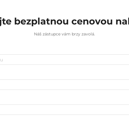
jte bezplatnou cenovou n
Náš zástupce vám brzy zavolá.