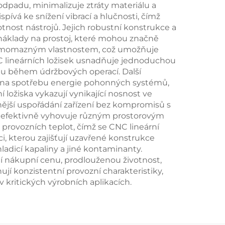
odpadu, minimalizuje ztráty materiálu a
pívá ke snížení vibrací a hlučnosti, čímž
otnost nástrojů. Jejich robustní konstrukce a
í náklady na prostoj, které mohou značně
 a samomazným vlastnostem, což umožňuje
C lineárních ložisek usnadňuje jednoduchou
sílu během údržbových operací. Další
ky na spotřebu energie pohonných systémů,
 ložiska vykazují vynikající nosnost ve
nější uspořádání zařízení bez kompromisů s
 a efektivně vyhovuje různým prostorovým
provozních teplot, čímž se CNC lineární
, kterou zajišťují uzavřené konstrukce
hladicí kapaliny a jiné kontaminanty.
ní nákupní cenu, prodlouženou životnost,
ují konzistentní provozní charakteristiky,
v kritických výrobních aplikacích.