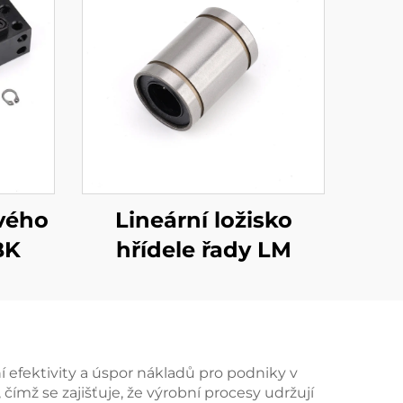
vého
Lineární ložisko
BK
hřídele řady LM
í efektivity a úspor nákladů pro podniky v
čímž se zajišťuje, že výrobní procesy udržují