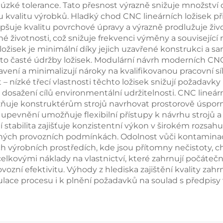
 úzké tolerance. Tato přesnost výrazně snižuje množství 
 kvalitu výrobků. Hladký chod CNC lineárních ložisek přis
lepšuje kvalitu povrchové úpravy a výrazně prodlužuje živ
é životnosti, což snižuje frekvenci výměny a souvisejíc
h ložisek je minimální díky jejich uzavřené konstrukci
sto časté údržby ložisek. Modulární návrh moderních CN
tavení a minimalizují nároky na kvalifikovanou pracovní 
 nízké třecí vlastnosti těchto ložisek snižují požadav
 dosažení cílů environmentální udržitelnosti. CNC lineární
ožňuje konstruktérům strojů navrhovat prostorově úspor
upevnění umožňuje flexibilní přístupy k návrhu strojů
abilita zajišťuje konzistentní výkon v širokém rozsahu 
očných provozních podmínkách. Odolnost vůči kontaminaci
ých výrobních prostředích, kde jsou přítomny nečistoty, c
celkovými náklady na vlastnictví, které zahrnují počáteč
zní efektivitu. Výhody z hlediska zajištění kvality zahrn
egulace procesu i k plnění požadavků na soulad s předpisy 