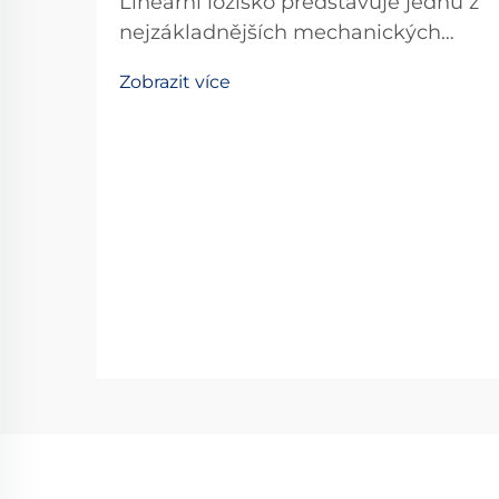
Lineární ložisko představuje jednu z
nejzákladnějších mechanických
součástek v moderní průmyslové
Zobrazit více
automatizaci a přesné technice. Tyto
specializované zařízení umožňují
hladký, řízený lineární pohyb po
předem určené dráze, čímž se
stávají nepostradatelnými...