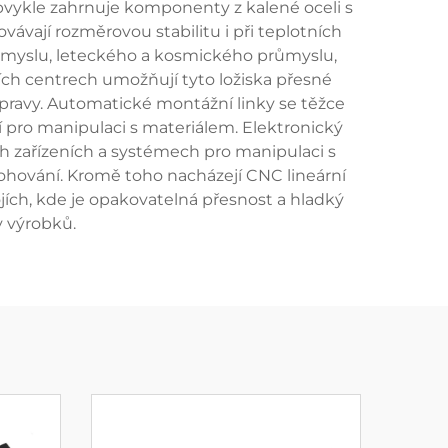
vykle zahrnuje komponenty z kalené oceli s
ávají rozměrovou stabilitu i při teplotních
ůmyslu, leteckého a kosmického průmyslu,
ích centrech umožňují tyto ložiska přesné
úpravy. Automatické montážní linky se těžce
í pro manipulaci s materiálem. Elektronický
h zařízeních a systémech pro manipulaci s
ohování. Kromě toho nacházejí CNC lineární
jích, kde je opakovatelná přesnost a hladký
y výrobků.