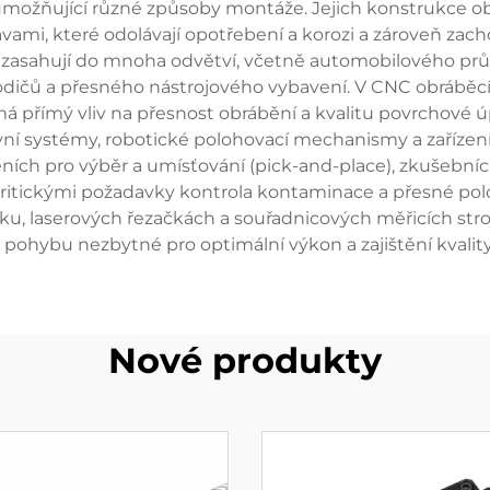
možňující různé způsoby montáže. Jejich konstrukce ob
mi, které odolávají opotřebení a korozi a zároveň zachov
ek zasahují do mnoha odvětví, včetně automobilového pr
vodičů a přesného nástrojového vybavení. V CNC obráběc
á přímý vliv na přesnost obrábění a kvalitu povrchové 
avní systémy, robotické polohovací mechanismy a zařízen
ních pro výběr a umísťování (pick-and-place), zkušebníc
kritickými požadavky kontrola kontaminace a přesné pol
sku, laserových řezačkách a souřadnicových měřicích stro
 pohybu nezbytné pro optimální výkon a zajištění kvalit
Nové produkty