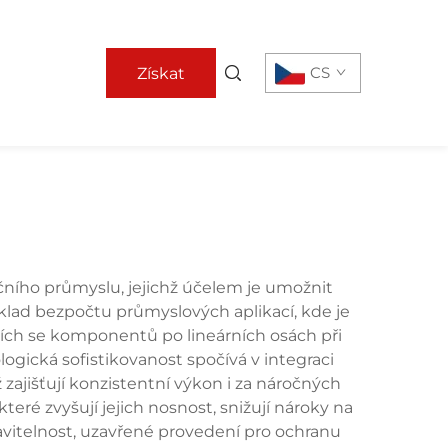
CS
Získat
nabídku
čního průmyslu, jejichž účelem je umožnit
klad bezpočtu průmyslových aplikací, kde je
cích se komponentů po lineárních osách při
ogická sofistikovanost spočívá v integraci
zajišťují konzistentní výkon i za náročných
eré zvyšují jejich nosnost, snižují nároky na
tavitelnost, uzavřené provedení pro ochranu