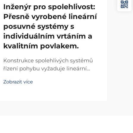
Inženýr pro spolehlivost:
Od
Přesně vyrobené lineární
ch
posuvné systémy s
li
individuálním vrtáním a
ko
kvalitním povlakem.
oce
po
Konstrukce spolehlivých systémů
řízení pohybu vyžaduje lineární
Prů
posuvné komponenty vyrobené s
jso
Zobrazit více
vysokou přesností, které splňují
vys
Zobr
přísné průmyslové normy. Pokud
kor
výrobní zařízení vyžaduje
hod
konzistentní lineární pohyb po
spec
milionech cyklů, je kvalita lineárních
pře
posuvných...
kom