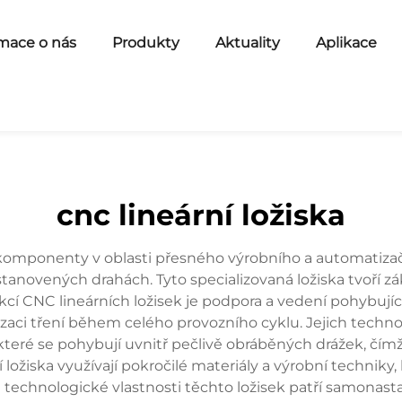
mace o nás
Produkty
Aktuality
Aplikace
cnc lineární ložiska
í komponenty v oblasti přesného výrobního a automatiza
tanovených drahách. Tyto specializovaná ložiska tvoří zá
nkcí CNC lineárních ložisek je podpora a vedení pohybují
aci tření během celého provozního cyklu. Jejich technol
eré se pohybují uvnitř pečlivě obráběných drážek, čímž 
žiska využívají pokročilé materiály a výrobní techniky, kt
i technologické vlastnosti těchto ložisek patří samonas