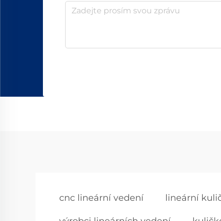
cnc lineární vedení
lineární kul