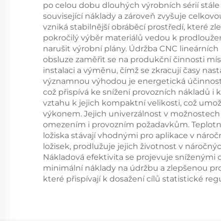
po celou dobu dlouhých výrobních sérií stále
související náklady a zároveň zvyšuje celkovou
vzniká stabilnější obráběcí prostředí, které z
pokročilý výběr materiálů vedou k prodloužen
narušit výrobní plány. Údržba CNC lineárníc
obsluze zaměřit se na produkční činnosti mí
instalaci a výměnu, čímž se zkracují časy nas
významnou výhodou je energetická účinnost –
což přispívá ke snížení provozních nákladů i k
vztahu k jejich kompaktní velikosti, což um
výkonem. Jejich univerzálnost v možnostech 
omezením i provozním požadavkům. Teplotní st
ložiska stávají vhodnými pro aplikace v nár
ložisek, prodlužuje jejich životnost v náročn
Nákladová efektivita se projevuje sníženými 
minimální náklady na údržbu a zlepšenou provo
které přispívají k dosažení cílů statistické r