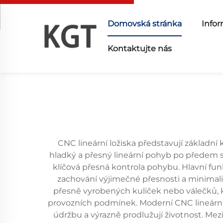
Domovská stránka
Infor
Kontaktujte nás
CNC lineární ložiska představují základn
hladký a přesný lineární pohyb po předem s
klíčová přesná kontrola pohybu. Hlavní fu
zachování výjimečné přesnosti a minimaliz
přesně vyrobených kuliček nebo válečků, kt
provozních podmínek. Moderní CNC lineární lo
údržbu a výrazně prodlužují životnost. Mez