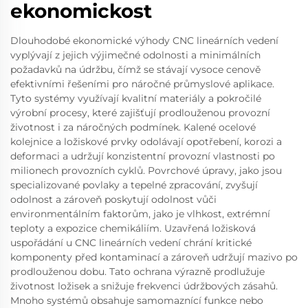
ekonomickost
Dlouhodobé ekonomické výhody CNC lineárních vedení
vyplývají z jejich výjimečné odolnosti a minimálních
požadavků na údržbu, čímž se stávají vysoce cenově
efektivními řešeními pro náročné průmyslové aplikace.
Tyto systémy využívají kvalitní materiály a pokročilé
výrobní procesy, které zajišťují prodlouženou provozní
životnost i za náročných podmínek. Kalené ocelové
kolejnice a ložiskové prvky odolávají opotřebení, korozi a
deformaci a udržují konzistentní provozní vlastnosti po
milionech provozních cyklů. Povrchové úpravy, jako jsou
specializované povlaky a tepelné zpracování, zvyšují
odolnost a zároveň poskytují odolnost vůči
environmentálním faktorům, jako je vlhkost, extrémní
teploty a expozice chemikáliím. Uzavřená ložisková
uspořádání u CNC lineárních vedení chrání kritické
komponenty před kontaminací a zároveň udržují mazivo po
prodlouženou dobu. Tato ochrana výrazně prodlužuje
životnost ložisek a snižuje frekvenci údržbových zásahů.
Mnoho systémů obsahuje samomaznící funkce nebo