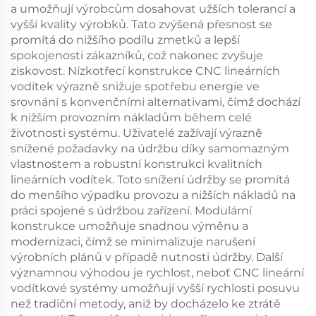
a umožňují výrobcům dosahovat užších tolerancí a
vyšší kvality výrobků. Tato zvýšená přesnost se
promítá do nižšího podílu zmetků a lepší
spokojenosti zákazníků, což nakonec zvyšuje
ziskovost. Nízkotřecí konstrukce CNC lineárních
vodítek výrazně snižuje spotřebu energie ve
srovnání s konvenčními alternativami, čímž dochází
k nižším provozním nákladům během celé
životnosti systému. Uživatelé zažívají výrazně
snížené požadavky na údržbu díky samomazným
vlastnostem a robustní konstrukci kvalitních
lineárních vodítek. Toto snížení údržby se promítá
do menšího výpadku provozu a nižších nákladů na
práci spojené s údržbou zařízení. Modulární
konstrukce umožňuje snadnou výměnu a
modernizaci, čímž se minimalizuje narušení
výrobních plánů v případě nutnosti údržby. Další
významnou výhodou je rychlost, neboť CNC lineární
vodítkové systémy umožňují vyšší rychlosti posuvu
než tradiční metody, aniž by docházelo ke ztrátě