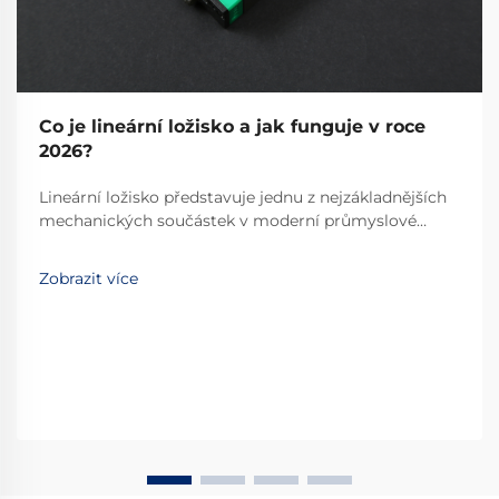
Co je lineární ložisko a jak funguje v roce
2026?
Lineární ložisko představuje jednu z nejzákladnějších
mechanických součástek v moderní průmyslové
automatizaci a přesné technice. Tyto specializované
zařízení umožňují hladký, řízený lineární pohyb po
Zobrazit více
předem určené dráze, čímž se stávají
nepostradatelnými...