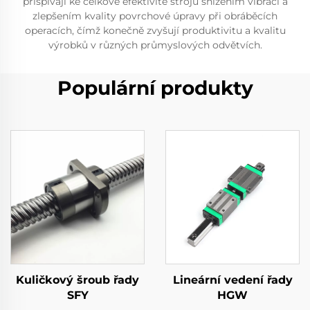
přispívají ke celkové efektivitě strojů snížením vibrací a
zlepšením kvality povrchové úpravy při obráběcích
operacích, čímž konečně zvyšují produktivitu a kvalitu
výrobků v různých průmyslových odvětvích.
Populární produkty
Kuličkový šroub řady
Lineární vedení řady
SFY
HGW