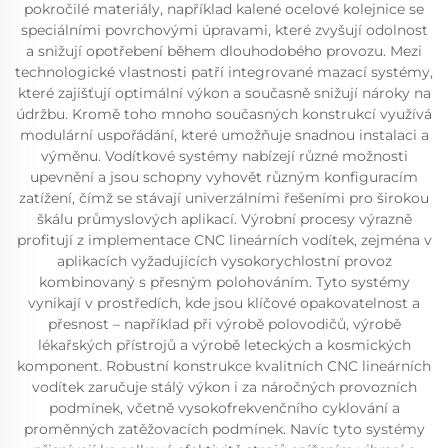
pokročilé materiály, například kalené ocelové kolejnice se
speciálními povrchovými úpravami, které zvyšují odolnost
a snižují opotřebení během dlouhodobého provozu. Mezi
technologické vlastnosti patří integrované mazací systémy,
které zajišťují optimální výkon a současně snižují nároky na
údržbu. Kromě toho mnoho současných konstrukcí využívá
modulární uspořádání, které umožňuje snadnou instalaci a
výměnu. Vodítkové systémy nabízejí různé možnosti
upevnění a jsou schopny vyhovět různým konfiguracím
zatížení, čímž se stávají univerzálními řešeními pro širokou
škálu průmyslových aplikací. Výrobní procesy výrazně
profitují z implementace CNC lineárních vodítek, zejména v
aplikacích vyžadujících vysokorychlostní provoz
kombinovaný s přesným polohováním. Tyto systémy
vynikají v prostředích, kde jsou klíčové opakovatelnost a
přesnost – například při výrobě polovodičů, výrobě
lékařských přístrojů a výrobě leteckých a kosmických
komponent. Robustní konstrukce kvalitních CNC lineárních
vodítek zaručuje stálý výkon i za náročných provozních
podmínek, včetně vysokofrekvenčního cyklování a
proměnných zatěžovacích podmínek. Navíc tyto systémy