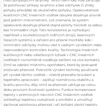
mezi pohybujícími se prvky. Tento návrh bez vůle zaručuje,
že polohovací příkazy se přímo a bez odchylek či ztráty
pohybu převádějí do skutečného pohybu. Opakovatelnost
kvalitních CNC lineárních vodítek obvykle dosahuje úrovně
pod jedním mikrometrem, což znamená, že systém
opakovaně dosahuje přesně stejné polohy tisíckrát za sebou
bez hromadění chyb. Tato konzistence je rozhodující
například u souřadnicových měřicích strojů, laserových
řezacích systémů a zařízení pro přesné montáže, kde i
minimální odchylky mohou vést k vadným výrobkům nebo
neprovedeným kontrolám kvality. Technologie lineárních
kuličkových nebo válečkových ložisek v CNC lineárních
vodítkách rovnoměrně rozděluje zatížení na více kontaktů,
čímž se zabrání místnímu opotřebení, které by postupně
snižovalo přesnost. Pokročilé výrobní techniky používané
při výrobě těchto vodítek – včetně přesného broušení a
tepelného zpracování – zajišťují rozměrovou stabilitu a
kvalitu povrchu, díky nimž se přesnost udržuje po celou
dobu provozní životnosti systému. Funkce kompenzace
teploty v prémiových návrzích CNC lineárních vodítek
zohledňují tepelnou roztažnost a smrštění a umožňují
zachovat polohovou přesnost i při kolísání okolní teploty.