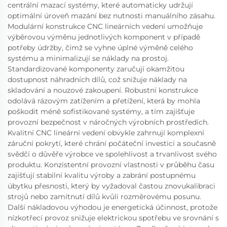
centrální mazací systémy, které automaticky udržují
optimální úroveň mazání bez nutnosti manuálního zásahu.
Modulární konstrukce CNC lineárních vedení umožňuje
výběrovou výměnu jednotlivých komponent v případě
potřeby údržby, čímž se vyhne úplné výměně celého
systému a minimalizují se náklady na prostoj.
Standardizované komponenty zaručují okamžitou
dostupnost náhradních dílů, což snižuje náklady na
skladování a nouzové zakoupení. Robustní konstrukce
odolává rázovým zatížením a přetížení, která by mohla
poškodit méně sofistikované systémy, a tím zajišťuje
provozní bezpečnost v náročných výrobních prostředích.
Kvalitní CNC lineární vedení obvykle zahrnují komplexní
záruční pokrytí, které chrání počáteční investici a současně
svědčí o důvěře výrobce ve spolehlivost a trvanlivost svého
produktu. Konzistentní provozní vlastnosti v průběhu času
zajišťují stabilní kvalitu výroby a zabrání postupnému
úbytku přesnosti, který by vyžadoval častou znovukalibraci
strojů nebo zamítnutí dílů kvůli rozměrovému posunu.
Další nákladovou výhodou je energetická účinnost, protože
nízkotřecí provoz snižuje elektrickou spotřebu ve srovnání s