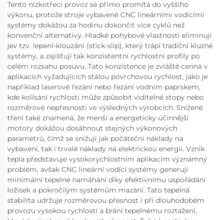
Tento nízkotřecí provoz se přímo promítá do vyššího
výkonu, protože stroje vybavené CNC lineárními vodícími
systémy dokážou za hodinu dokončit více cyklů než
konvenční alternativy. Hladké pohybové vlastnosti eliminují
jev tzv. lepení-klouzání (stick-slip), který trápí tradiční kluzné
systémy, a zajišťují tak konzistentní rychlostní profily po
celém rozsahu posuvu. Tato konzistence je zvláště cenná v
aplikacích vyžadujících stálou povrchovou rychlost, jako je
například laserové řezání nebo řezání vodním paprskem,
kde kolísání rychlosti může způsobit viditelné stopy nebo
rozměrové nepřesnosti ve výsledných výrobcích. Snížené
tření také znamená, že menší a energeticky účinnější
motory dokážou dosáhnout stejných výkonových
parametrů, čímž se snižují jak počáteční náklady na
vybavení, tak i trvalé náklady na elektrickou energii. Vznik
tepla představuje vysokorychlostním aplikacím významný
problém, avšak CNC lineární vodící systémy generují
minimální tepelné namáhání díky efektivnímu uspořádání
ložisek a pokročilým systémům mazání. Tato tepelná
stabilita udržuje rozměrovou přesnost i při dlouhodobém
provozu vysokou rychlostí a brání tepelnému roztažení,