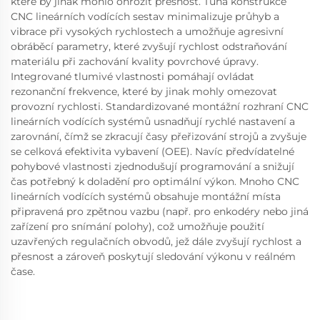
které by jinak mohlo ohrozit přesnost. Tuhá konstrukce
CNC lineárních vodících sestav minimalizuje průhyb a
vibrace při vysokých rychlostech a umožňuje agresivní
obráběcí parametry, které zvyšují rychlost odstraňování
materiálu při zachování kvality povrchové úpravy.
Integrované tlumivé vlastnosti pomáhají ovládat
rezonanční frekvence, které by jinak mohly omezovat
provozní rychlosti. Standardizované montážní rozhraní CNC
lineárních vodících systémů usnadňují rychlé nastavení a
zarovnání, čímž se zkracují časy přeřizování strojů a zvyšuje
se celková efektivita vybavení (OEE). Navíc předvídatelné
pohybové vlastnosti zjednodušují programování a snižují
čas potřebný k doladění pro optimální výkon. Mnoho CNC
lineárních vodících systémů obsahuje montážní místa
připravená pro zpětnou vazbu (např. pro enkodéry nebo jiná
zařízení pro snímání polohy), což umožňuje použití
uzavřených regulačních obvodů, jež dále zvyšují rychlost a
přesnost a zároveň poskytují sledování výkonu v reálném
čase.