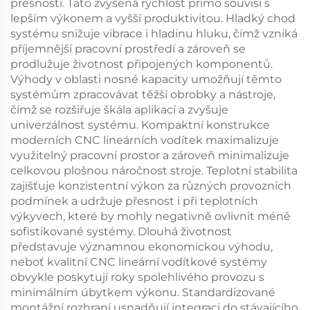
přesnosti. Tato zvýšená rychlost přímo souvisí s
lepším výkonem a vyšší produktivitou. Hladký chod
systému snižuje vibrace i hladinu hluku, čímž vzniká
příjemnější pracovní prostředí a zároveň se
prodlužuje životnost připojených komponentů.
Výhody v oblasti nosné kapacity umožňují těmto
systémům zpracovávat těžší obrobky a nástroje,
čímž se rozšiřuje škála aplikací a zvyšuje
univerzálnost systému. Kompaktní konstrukce
moderních CNC lineárních vodítek maximalizuje
využitelný pracovní prostor a zároveň minimalizuje
celkovou plošnou náročnost stroje. Teplotní stabilita
zajišťuje konzistentní výkon za různých provozních
podmínek a udržuje přesnost i při teplotních
výkyvech, které by mohly negativně ovlivnit méně
sofistikované systémy. Dlouhá životnost
představuje významnou ekonomickou výhodu,
neboť kvalitní CNC lineární vodítkové systémy
obvykle poskytují roky spolehlivého provozu s
minimálním úbytkem výkonu. Standardizované
montážní rozhraní usnadňují integraci do stávajícího