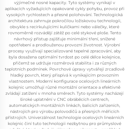
výjimečné nosné kapacity. Tyto systémy vynikají v
aplikacích vyžadujících opakované cykly pohybu, provoz při
vysokých rychlostech a přesné polohování. Technologická
architektura zahrnuje pokročilou ložiskovou technologii,
obvykle s recirkulujícími kuličkami nebo válečky, které
rovnoměrně rozvádějí zátěž po celé stykové ploše. Tento
návrhový přístup zajišťuje minimální tření, snížené
opotřebení a prodlouženou provozní životnost. Výrobní
procesy využívají specializované tepelné zpracování, aby
byla dosažena optimální tvrdost po celé délce kolejnice,
přičemž se udržuje rozměrová stabilita i za různých
teplotních podmínek. Povrchové úpravy vytvářejí zrcadlově
hladký povrch, který přispívá k vynikajícím provozním
vlastnostem. Moderní konfigurace ocelových lineárních
kolejnic umožňují různé montážní orientace a efektivně
zvládají zatížení v mnoha směrech. Tyto systémy nacházejí
široké uplatnění v CNC obráběcích centrech,
automatických montážních linkách, balicích zařízeních,
nástrojích pro výrobu polovodičů a přesných měřicích
přístrojích. Univerzálnost technologie ocelových lineárních
kolejnic činí tuto technologii nezbytnou pro průmyslové