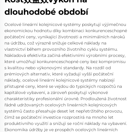
dlouhodobé období
Ocelové lineární kolejnicové systémy poskytují výjimečnou
ekonomickou hodnotu díky kombinaci konkurenceschopné
počáteční ceny, vynikající životnosti a minimálních nároků
na údržbu, což výrazně snižuje celkové náklady na
vlastnictví během provozního životního cyklu systému.
Nákladová efektivita začíná efektivními výrobními procesy,
které umožňují konkurenceschopné ceny bez kompromisu
s kvalitou nebo výkonovými standardy. Na rozdíl od
prémiových alternativ, které vyžadují vyšší počáteční
náklady, ocelové lineární kolejnicové systémy nabízejí
přístupné ceny, které se vejdou do typických rozpočtů na
kapitálové vybavení, a zároveň poskytují výkonové
charakteristiky profesionální úrovně. Prodloužená životnost
řádně udržovaných ocelových lineárních kolejnicových
systémů často přesahuje deset let nepřetržitého provozu,
čímž se počáteční investice rozprostírá na mnoho let
produktivního využití a snižují se roční náklady na vybavení.
Ekonomika údržby je ve prospěch ocelových lineárních