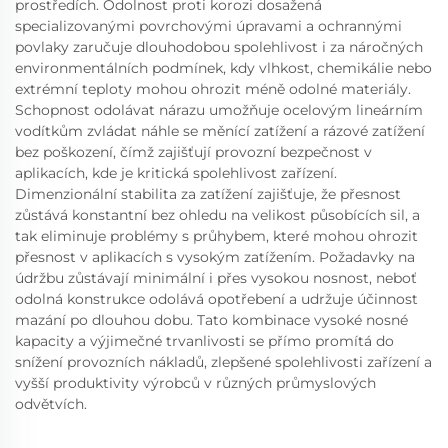
prostředích. Odolnost proti korozi dosažená
specializovanými povrchovými úpravami a ochrannými
povlaky zaručuje dlouhodobou spolehlivost i za náročných
environmentálních podmínek, kdy vlhkost, chemikálie nebo
extrémní teploty mohou ohrozit méně odolné materiály.
Schopnost odolávat nárazu umožňuje ocelovým lineárním
vodítkům zvládat náhle se měnící zatížení a rázové zatížení
bez poškození, čímž zajišťují provozní bezpečnost v
aplikacích, kde je kritická spolehlivost zařízení.
Dimenzionální stabilita za zatížení zajišťuje, že přesnost
zůstává konstantní bez ohledu na velikost působících sil, a
tak eliminuje problémy s průhybem, které mohou ohrozit
přesnost v aplikacích s vysokým zatížením. Požadavky na
údržbu zůstávají minimální i přes vysokou nosnost, neboť
odolná konstrukce odolává opotřebení a udržuje účinnost
mazání po dlouhou dobu. Tato kombinace vysoké nosné
kapacity a výjimečné trvanlivosti se přímo promítá do
snížení provozních nákladů, zlepšené spolehlivosti zařízení a
vyšší produktivity výrobců v různých průmyslových
odvětvích.