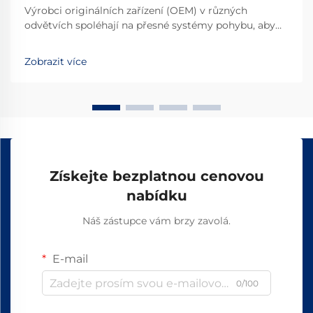
Výrobci originálních zařízení (OEM) v různých
odvětvích spoléhají na přesné systémy pohybu, aby
zajistili vynikající výkon svých strojů a zařízení. Výběr
vhodných komponent pro lineární pohyb přímo
Zobrazit více
ovlivňuje spolehlivost výrobku...
Získejte bezplatnou cenovou
nabídku
Náš zástupce vám brzy zavolá.
E-mail
0/100