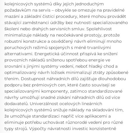
kolejnicových systémů díky jejich jednoduchým
požadavkům na servis – obvykle se omezuje na pravidelné
mazání a základní čistící procedury, které mohou provádět
stávající zaměstnanci údržby bez nutnosti specializovaného
školení nebo drahých servisních smluv. Spolehlivost
minimalizuje náklady na neočekávané prostojy, protože
robustní konstrukce a osvědčený návrh eliminují mnoho
poruchových režimů spojených s méně trvanlivými
alternativami. Energetická účinnost přispívá ke snížení
provozních nákladů sníženou spotřebou energie ve
srovnání s jinými systémy vedení, neboť hladký chod a
optimalizovaný návrh ložisek minimalizují ztráty způsobené
třením. Dostupnost náhradních dílů zajišťuje dlouhodobou
podporu bez prémiových cen, které často souvisejí se
specializovanými komponenty, zatímco standardizované
návrhy umožňují snadné získání náhradních dílů od více
dodavatelů. Univerzálnost ocelových lineárních
kolejnicových systémů snižuje náklady na skladování tím,
že umožňuje standardizaci napříč více aplikacemi a
eliminuje potřebu uchovávat různorodé vedení pro různé
typy strojů. Výpočty návratnosti investic konzistentně