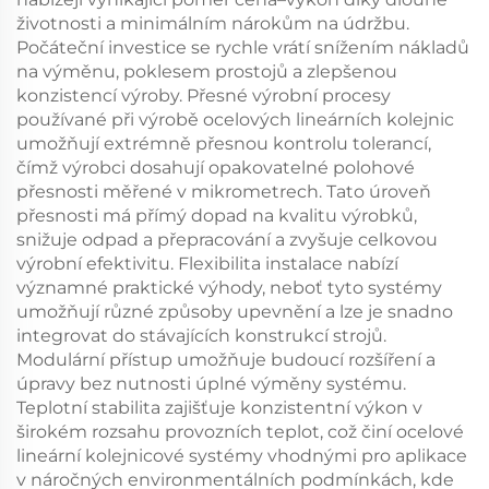
životnosti a minimálním nárokům na údržbu.
Počáteční investice se rychle vrátí snížením nákladů
na výměnu, poklesem prostojů a zlepšenou
konzistencí výroby. Přesné výrobní procesy
používané při výrobě ocelových lineárních kolejnic
umožňují extrémně přesnou kontrolu tolerancí,
čímž výrobci dosahují opakovatelné polohové
přesnosti měřené v mikrometrech. Tato úroveň
přesnosti má přímý dopad na kvalitu výrobků,
snižuje odpad a přepracování a zvyšuje celkovou
výrobní efektivitu. Flexibilita instalace nabízí
významné praktické výhody, neboť tyto systémy
umožňují různé způsoby upevnění a lze je snadno
integrovat do stávajících konstrukcí strojů.
Modulární přístup umožňuje budoucí rozšíření a
úpravy bez nutnosti úplné výměny systému.
Teplotní stabilita zajišťuje konzistentní výkon v
širokém rozsahu provozních teplot, což činí ocelové
lineární kolejnicové systémy vhodnými pro aplikace
v náročných environmentálních podmínkách, kde