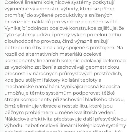
Ocelové lineární kolejnicové systémy poskytují
výjimečné výkonnostní výhody, které se přímo
promítají do zvýšené produktivity a snížených
provozních nákladů pro výrobce po celém světě.
Vynikající odolnost ocelové konstrukce zajišťuje, že
tyto systémy udržují přesný výkon po celou dobu
dlouhodobého provozu, čímž výrazně snižují
potřebu údržby a náklady spojené s prostojem. Na
rozdíl od alternativních materiálů ocelové
komponenty lineárních kolejnic odolávají deformaci
za vysokého zatížení a zachovávají geometrickou
přesnost i v náročných průmyslových prostředích,
kde jsou stálými faktory kolísání teploty a
mechanické namáhání. Vynikající nosná kapacita
umožňuje těmto systémům podporovat těžké
strojní komponenty při zachování hladkého chodu,
čímž eliminuje vibrace a nestabilitu, které jsou
běžným problémem u méně kvalitních vedení.
Nákladová efektivita představuje další přesvědčivou
výhodu, neboť ocelové lineární kolejnicové systémy
nabízejí vynikající poměr cena–výkon díky dlouhé