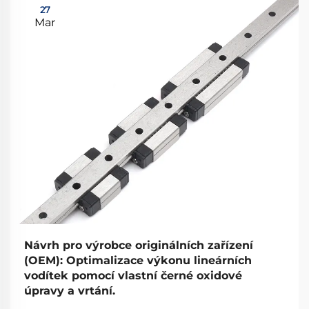
27
Mar
Návrh pro výrobce originálních zařízení
(OEM): Optimalizace výkonu lineárních
vodítek pomocí vlastní černé oxidové
úpravy a vrtání.