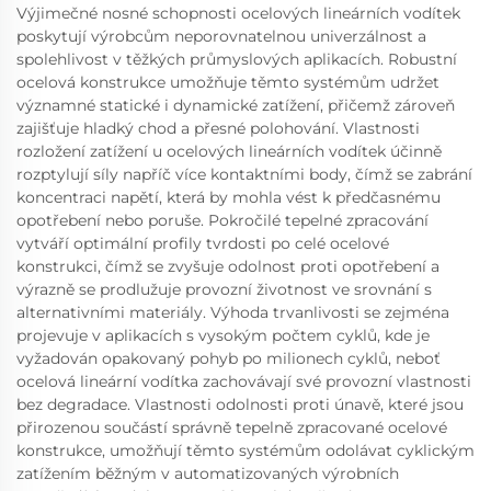
Výjimečné nosné schopnosti ocelových lineárních vodítek
poskytují výrobcům neporovnatelnou univerzálnost a
spolehlivost v těžkých průmyslových aplikacích. Robustní
ocelová konstrukce umožňuje těmto systémům udržet
významné statické i dynamické zatížení, přičemž zároveň
zajišťuje hladký chod a přesné polohování. Vlastnosti
rozložení zatížení u ocelových lineárních vodítek účinně
rozptylují síly napříč více kontaktními body, čímž se zabrání
koncentraci napětí, která by mohla vést k předčasnému
opotřebení nebo poruše. Pokročilé tepelné zpracování
vytváří optimální profily tvrdosti po celé ocelové
konstrukci, čímž se zvyšuje odolnost proti opotřebení a
výrazně se prodlužuje provozní životnost ve srovnání s
alternativními materiály. Výhoda trvanlivosti se zejména
projevuje v aplikacích s vysokým počtem cyklů, kde je
vyžadován opakovaný pohyb po milionech cyklů, neboť
ocelová lineární vodítka zachovávají své provozní vlastnosti
bez degradace. Vlastnosti odolnosti proti únavě, které jsou
přirozenou součástí správně tepelně zpracované ocelové
konstrukce, umožňují těmto systémům odolávat cyklickým
zatížením běžným v automatizovaných výrobních