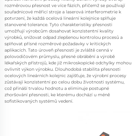
rozměrovou přesnost ve více fázích, přičemž se používají
souřadnicové měřicí stroje a laserová interferometrie k
potvrzení, že každá ocelová lineární kolejnice splňuje
stanovené tolerance. Tyto charakteristiky přesnosti
umožňují výrobcům dosahovat konzistentní kvality
výrobků, snižovat odpad zlepšenou kontrolou procesů a
splňovat přísné rozměrové požadavky v kritických
aplikacích. Tato úroveň přesnosti je zvláště cenná v
polovodičovém průmyslu, přesné obrábění a výrobě
lékařských přístrojů, kde již mikroskopické odchylky mohou
ovlivnit výkon výrobku. Dlouhodobá stabilita přesnosti
ocelových lineárních kolejnic zajišťuje, že výrobní procesy
zůstávají konzistentní po celou dobu životnosti systému,
což přináší trvalou hodnotu a eliminuje postupné
zhoršování přesnosti, ke kterému dochází u méně
sofistikovaných systémů vedení.