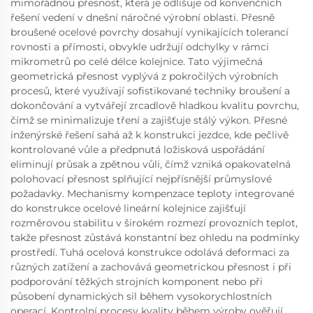
mimořádnou přesnost, která je odlišuje od konvenčních
řešení vedení v dnešní náročné výrobní oblasti. Přesně
broušené ocelové povrchy dosahují vynikajících tolerancí
rovnosti a přímosti, obvykle udržují odchylky v rámci
mikrometrů po celé délce kolejnice. Tato výjimečná
geometrická přesnost vyplývá z pokročilých výrobních
procesů, které využívají sofistikované techniky broušení a
dokončování a vytvářejí zrcadlově hladkou kvalitu povrchu,
čímž se minimalizuje tření a zajišťuje stálý výkon. Přesné
inženýrské řešení sahá až k konstrukci jezdce, kde pečlivě
kontrolované vůle a předpnutá ložisková uspořádání
eliminují průsak a zpětnou vůli, čímž vzniká opakovatelná
polohovací přesnost splňující nejpřísnější průmyslové
požadavky. Mechanismy kompenzace teploty integrované
do konstrukce ocelové lineární kolejnice zajišťují
rozměrovou stabilitu v širokém rozmezí provozních teplot,
takže přesnost zůstává konstantní bez ohledu na podmínky
prostředí. Tuhá ocelová konstrukce odolává deformaci za
různých zatížení a zachovává geometrickou přesnost i při
podporování těžkých strojních komponent nebo při
působení dynamických sil během vysokorychlostních
operací. Kontrolní procesy kvality během výroby ověřují