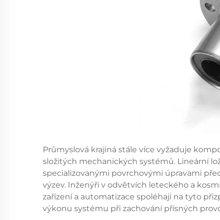
Průmyslová krajiná stále více vyžaduje komp
složitých mechanických systémů. Lineární loži
specializovanými povrchovými úpravami před
výzev. Inženýři v odvětvích leteckého a kos
zařízení a automatizace spoléhají na tyto př
výkonu systému při zachování přísných provo