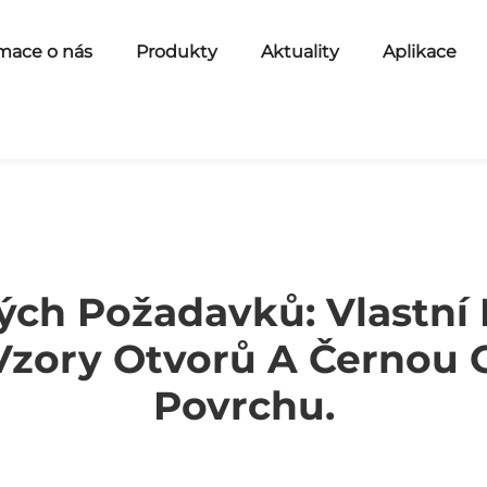
mace o nás
Produkty
Aktuality
Aplikace
ých Požadavků: Vlastní 
Vzory Otvorů A Černou 
Povrchu.