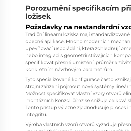
Porozumění specifikacím př
ložisek
Požadavky na nestandardní vzo
Tradiční lineární ložiska mají standardizova
obecné aplikace. Mnoho moderních mechani
upevňovací uspořádání, která zohledňují omez
nebo integraci s geometrií stávajících komp
specifikovat přesné umístění, průměr a závito
konkrétním návrhovým parametrům.
Tyto specializované konfigurace často vznikají 
strojní zařízení pojmout nové systémy lineár
Možnost specifikovat vlastní vzory otvorů e
montážních konzol, čímž se snižuje celková s
Tento přístup výrazně zjednodušuje proces in
integritu.
Výroba vlastních vzorů otvorů vyžaduje přesn