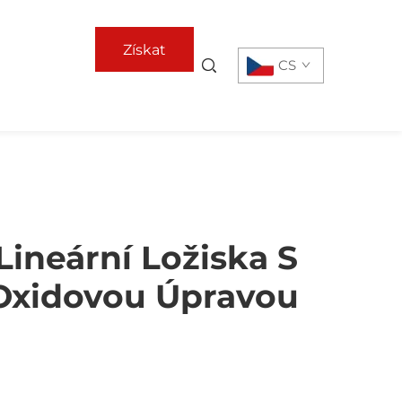
Získat
CS
nabídku
Lineární Ložiska S
Oxidovou Úpravou