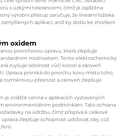
u celé výrobní série. Pokročilé CNC obráběcí
orů s úzkými tolerancemi, čímž je zajištěna
ný výrobní přístup zaručuje, že lineární ložiska
amýšlených aplikací, aniž by došlo ke zhoršení
ným oxidem
vanou povrchovou úpravu, která zlepšuje
ti standardním možnostem. Tento elektrochemický
erá zvyšuje odolnost vůči korozi a zároveň
sti. Úprava proniká do povrchu kovu místo toho,
vá rozměrovou přesnost a zároveň zlepšuje
 je zvláště cenná v aplikacích vystavených
ým environmentálním podmínkám. Tato ochrana
ožadavky na údržbu, čímž přispívá k celkové
 úprava zlepšuje schopnost udržovat olej, což
ření.