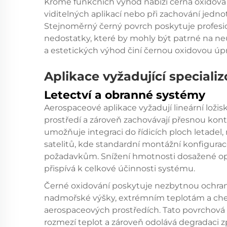
Kromě funkčních výhod nabízí černá oxidová ú
viditelných aplikací nebo při zachování je
Stejnoměrný černý povrch poskytuje profesi
nedostatky, které by mohly být patrné na n
a estetických výhod činí černou oxidovou úpr
Aplikace vyžadující specializ
Letectví a obranné systémy
Aerospaceové aplikace vyžadují lineární lož
prostředí a zároveň zachovávají přesnou kont
umožňuje integraci do řídicích ploch letad
satelitů, kde standardní montážní konfigu
požadavkům. Snížení hmotnosti dosažené o
přispívá k celkové účinnosti systému.
Černé oxidování poskytuje nezbytnou ochran
nadmořské výšky, extrémním teplotám a che
aerospaceových prostředích. Tato povrchová 
rozmezí teplot a zároveň odolává degradaci 