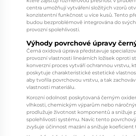
které zajišťují rozměrovou přesnost v průběh
centra umožňují vytváření složitých vzorů otv
konzistentní funkčnost u více kusů. Tento přes
budou bezproblémově integrována do svých z
provozní spolehlivosti.
Výhody povrchové úpravy čer
Černá oxidová úprava představuje specializo
provozní vlastnosti lineárních ložisek opro
konverzní proces vytváří ochrannou vrstvu, kt
poskytuje charakteristické estetické vlastno
aby tvořila povrchovou vrstvu, a tak zachová
vlastnosti materiálu.
Korozní odolnost poskytovaná černým oxidem
vlhkosti, chemickým výparům nebo náročn
prodlužuje životnost komponentů a snižuje p
spolehlivosti systému. Navíc tento povrchový
zvyšuje účinnost mazání a snižuje koeficient t