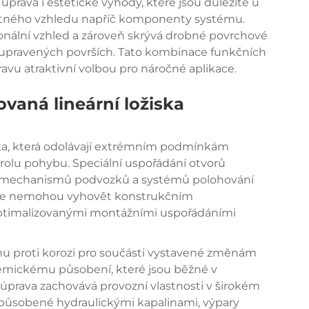
prava i estetické výhody, které jsou důležité u
dnotného vzhledu napříč komponenty systému.
onální vzhled a zároveň skrývá drobné povrchové
eupravených površích. Tato kombinace funkčních
avu atraktivní volbou pro náročné aplikace.
ovaná lineární ložiska
iska, která odolávají extrémním podmínkám
rolu pohybu. Speciální uspořádání otvorů
el, mechanismů podvozků a systémů polohování
race nemohou vyhovět konstrukčním
ptimalizovanými montážními uspořádáními
u proti korozi pro součásti vystavené změnám
mickému působení, které jsou běžné v
úprava zachovává provozní vlastnosti v širokém
způsobené hydraulickými kapalinami, výpary