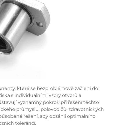
onenty, které se bezproblémově začlení do
ska s individuálními vzory otvorů a
stavují významný pokrok při řešení těchto
mického průmyslu, polovodičů, zdravotnických
izpůsobené řešení, aby dosáhli optimálního
zních tolerancí.