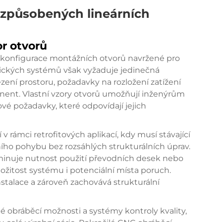
izpůsobených lineárních
r otvorů
né konfigurace montážních otvorů navržené pro
ckých systémů však vyžaduje jedinečná
ení prostoru, požadavky na rozložení zatížení
onent. Vlastní vzory otvorů umožňují inženýrům
vé požadavky, které odpovídají jejich
v rámci retrofitových aplikací, kdy musí stávající
ního pohybu bez rozsáhlých strukturálních úprav.
liminuje nutnost použití převodních desek nebo
ložitost systému i potenciální místa poruch.
stalace a zároveň zachovává strukturální
é obráběcí možnosti a systémy kontroly kvality,