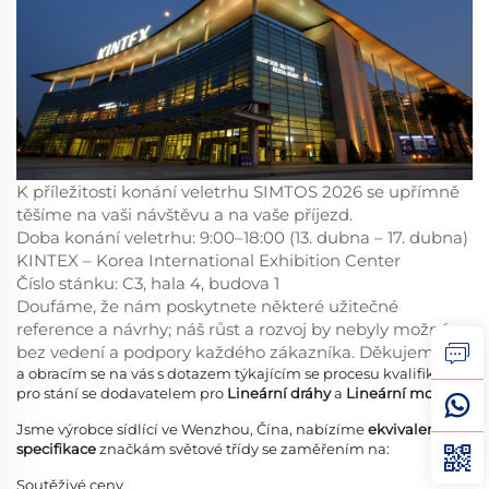
K příležitosti konání veletrhu SIMTOS 2026 se upřímně
těšíme na vaši návštěvu a na vaše příjezd.
Doba konání veletrhu: 9:00–18:00 (13. dubna – 17. dubna)
KINTEX – Korea International Exhibition Center
Číslo stánku: C3, hala 4, budova 1
Doufáme, že nám poskytnete některé užitečné
reference a návrhy; náš růst a rozvoj by nebyly možné
bez vedení a podpory každého zákazníka. Děkujeme!
a obracím se na vás s dotazem týkajícím se procesu kvalifikace
pro stání se dodavatelem pro
Lineární dráhy
a
Lineární moduly
.
Jsme výrobce sídlící ve Wenzhou, Čína, nabízíme
ekvivalentní
specifikace
značkám světové třídy se zaměřením na:
Soutěživé ceny