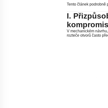
Tento článek podrobně p
I. Přizpůs
kompromi
V mechanickém návrhu, k
rozteče otvorů často pře