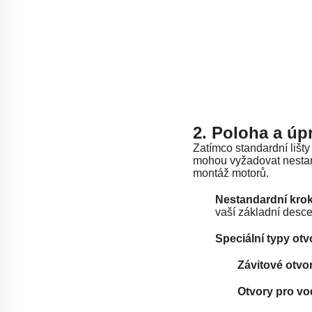
2. Poloha a úp
Zatímco standardní lišt
mohou vyžadovat nestand
montáž motorů.
Nestandardní kro
vaší základní desce
Speciální typy ot
Závitové otvo
Otvory pro vod