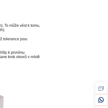
m). To může vést k tomu,
ih).
ž tolerance jsou
išty k prvnímu
stane krok otvorů v místě