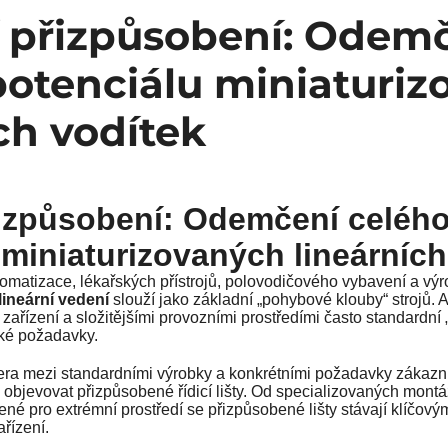
í přizpůsobení: Odem
potenciálu miniaturi
ch vodítek
řizpůsobení: Odemčení celéh
 miniaturizovaných lineárních
tomatizace, lékařských přístrojů, polovodičového vybavení a výr
 lineární vedení
slouží jako základní „pohybové klouby“ strojů. 
zařízení a složitějšími provozními prostředími často standardní
cké požadavky.
ra mezi standardními výrobky a konkrétními požadavky zákazn
 objevovat přizpůsobené řídicí lišty. Od specializovaných montá
né pro extrémní prostředí se přizpůsobené lišty stávají klíčov
řízení.