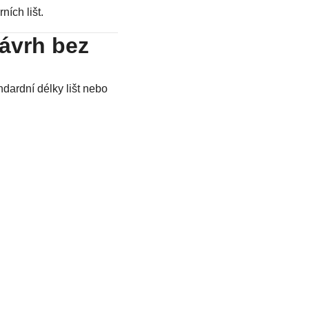
ích lišt.
Návrh bez
dardní délky lišt nebo