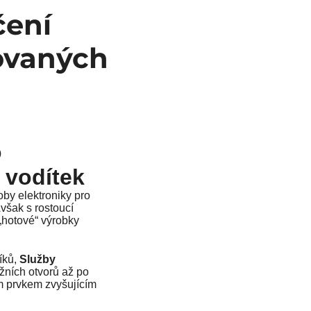
čení
zovaných
o
 vodítek
oby elektroniky pro
Avšak s rostoucí
 „hotové“ výrobky
íků,
Služby
žních otvorů až po
ým prvkem zvyšujícím