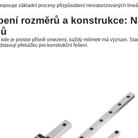
opisuje základní procesy přizpůsobení miniaturizovaných lineárn
obení rozměrů a konstrukce: 
sů
de je prostor přísně omezený, každý milimetr má význam. Stan
dstavují překážku pro konstrukční řešení.