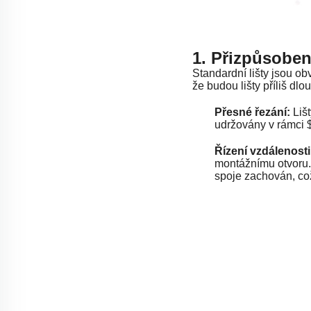
1. Přizpůsoben
Standardní lišty jsou o
že budou lišty příliš dlo
Přesné řezání:
Liš
udržovány v rámci
Řízení vzdálenost
montážnímu otvoru. T
spoje zachován, c