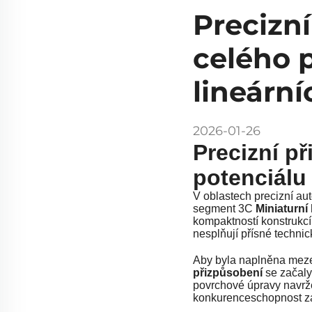
Precizn
celého 
lineární
2026-01-26
Precizní p
potenciálu
V oblastech precizní au
segment 3C
Miniaturní
kompaktností konstrukcí 
nesplňují přísné techni
Aby byla naplněna meze
přizpůsobení
se začaly
povrchové úpravy navrže
konkurenceschopnost za