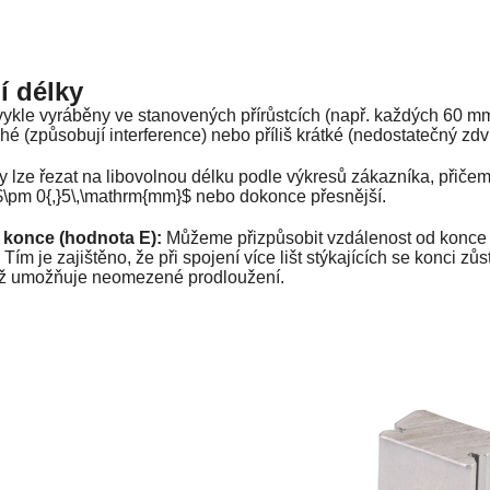
í délky
bvykle vyráběny ve stanovených přírůstcích (např. každých 60 m
uhé (způsobují interference) nebo příliš krátké (nedostatečný zdv
ty lze řezat na libovolnou délku podle výkresů zákazníka, přičem
$\pm 0{,}5\,\mathrm{mm}$
nebo dokonce přesnější.
i konce (hodnota E):
Můžeme přizpůsobit vzdálenost od konce l
ím je zajištěno, že při spojení více lišt stýkajících se konci zů
ož umožňuje neomezené prodloužení.