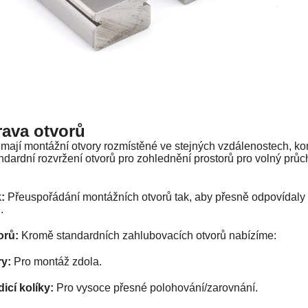
rava otvorů
y mají montážní otvory rozmístěné ve stejných vzdálenostech, ko
ardní rozvržení otvorů pro zohlednění prostorů pro volný prů
k:
Přeuspořádání montážních otvorů tak, aby přesně odpovídaly 
.
vorů:
Kromě standardních zahlubovacích otvorů nabízíme:
ry:
Pro montáž zdola.
icí kolíky:
Pro vysoce přesné polohování/zarovnání.