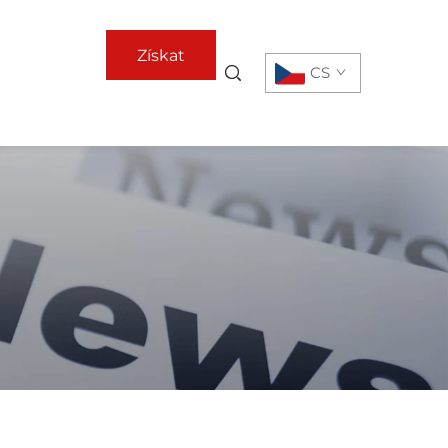
Získat
CS
nabídku