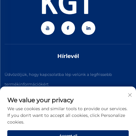
Hírlevél
Üdvözöljük, hogy kapcsolatba lép velünk a legfrissebb
termékinformációkért
We value your privacy
Feliratkozás
We use cookies and similar tools to provide our services.
If you don't want to accept all cookies, click Personalize
cookies.
Szerzői jog © 2026 Zhejiang Jiateng Precision Technology Co.,
Ltd. Minden jog fenntartva. -
Adatvédelmi irányelvek
Accept all