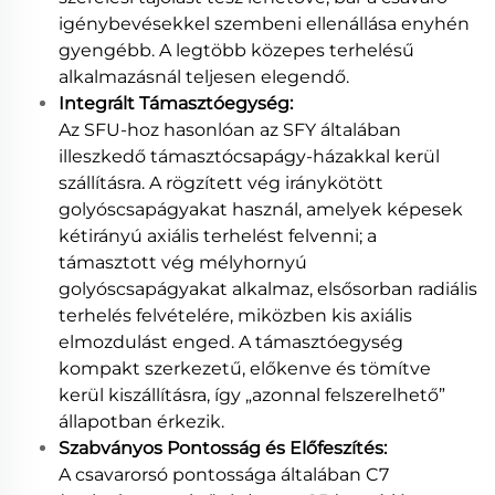
igénybevésekkel szembeni ellenállása enyhén
gyengébb. A legtöbb közepes terhelésű
alkalmazásnál teljesen elegendő.
Integrált Támasztóegység:
Az SFU-hoz hasonlóan az SFY általában
illeszkedő támasztócsapágy-házakkal kerül
szállításra. A rögzített vég iránykötött
golyóscsapágyakat használ, amelyek képesek
kétirányú axiális terhelést felvenni; a
támasztott vég mélyhornyú
golyóscsapágyakat alkalmaz, elsősorban radiális
terhelés felvételére, miközben kis axiális
elmozdulást enged. A támasztóegység
kompakt szerkezetű, előkenve és tömítve
kerül kiszállításra, így „azonnal felszerelhető”
állapotban érkezik.
Szabványos Pontosság és Előfeszítés:
A csavarorsó pontossága általában C7