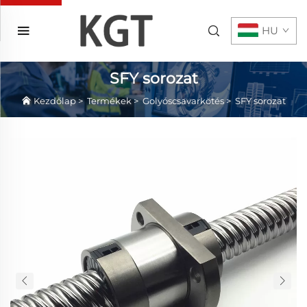
HU
SFY sorozat
Kezdőlap
>
Termékek
>
Golyóscsavarkötés
>
SFY sorozat