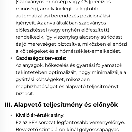
(szabványos minőség) vagy C5 (precíziós
minőség), amely kielégíti a legtöbb
automatizálási berendezés pozicionálási
igényeit. Az anya általában szabványos
előfeszítéssel (vagy enyhén előfeszített)
rendelkezik, így viszonylag alacsony súrlódást
és jó merevséget biztosítva, miközben ellenőrzi
a költségeket és a hőmérséklet-emelkedést.
Gazdaságos tervezés:
Az anyagok, hőkezelés és gyártási folyamatok
tekintetében optimalizált, hogy minimalizálja a
gyártási költségeket, miközben
megbízhatóságot és alapvető teljesítményt
biztosít.
III. Alapvető teljesítmény és előnyök
Kiváló ár-érték arány:
Ez az SFY sorozat legfontosabb versenyelőnye.
Bevezető szintű áron kínál golyóscsapágyas