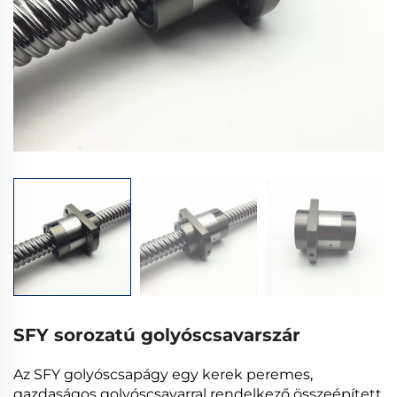
SFY sorozatú golyóscsavarszár
Az SFY golyóscsapágy egy kerek peremes,
gazdaságos golyóscsavarral rendelkező összeépített