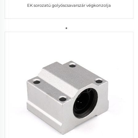
EK sorozatú golyóscsavarszár végkonzolja