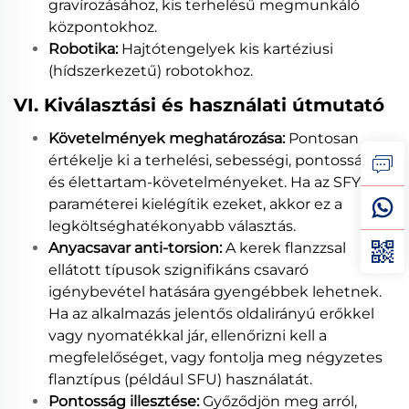
gravírozásához, kis terhelésű megmunkáló
központokhoz.
Robotika:
Hajtótengelyek kis kartéziusi
(hídszerkezetű) robotokhoz.
VI. Kiválasztási és használati útmutató
Követelmények meghatározása:
Pontosan
értékelje ki a terhelési, sebességi, pontossági
és élettartam-követelményeket. Ha az SFY
paraméterei kielégítik ezeket, akkor ez a
legköltséghatékonyabb választás.
Anyacsavar anti-torsion:
A kerek flanzzsal
ellátott típusok szignifikáns csavaró
igénybevétel hatására gyengébbek lehetnek.
Ha az alkalmazás jelentős oldalirányú erőkkel
vagy nyomatékkal jár, ellenőrizni kell a
megfelelőséget, vagy fontolja meg négyzetes
flanztípus (például SFU) használatát.
Pontosság illesztése:
Győződjön meg arról,