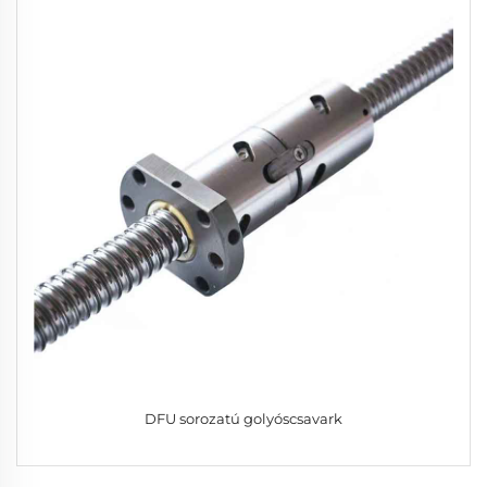
DFU sorozatú golyóscsavark