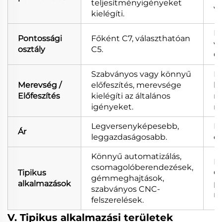
teljesítményigényeket
vo
kielégíti.
F
Pontossági
Főként C7, választhatóan
vá
osztály
C5.
C3
Szabványos vagy könnyű
Kü
Merevség /
előfeszítés, merevsége
le
Előfeszítés
kielégíti az általános
re
igényeket.
m
Legversenyképesebb,
Mé
Ár
leggazdaságosabb.
ér
Könnyű automatizálás,
M
csomagolóberendezések,
Tipikus
C
gémmeghajtások,
alkalmazások
pr
szabványos CNC-
ro
felszerelések.
V. Tipikus alkalmazási területek