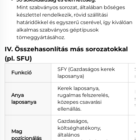
Mint szabványos sorozat, általában bőséges
készlettel rendelkezik, rövid szállítási
határidőkkel és egyszerű cserével, így kiválóan
alkalmas szabványos géptípusok
tömeggyártásához.
IV. Összehasonlítás más sorozatokkal
(pl. SFU)
SFY (Gazdaságos kerek
S
Funkció
laposanya)
n
Kerek laposanya,
Né
Anya
rugalmas felszerelés,
st
laposanya
közepes csavarási
to
ellenállás.
Gazdaságos,
Te
költséghatékony,
Mag
eg
általános
pozícionálás
al