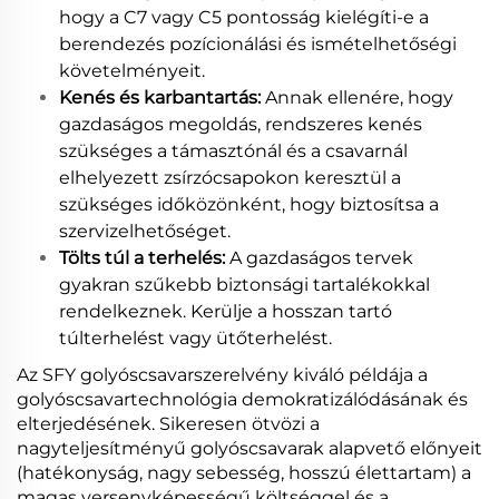
hogy a C7 vagy C5 pontosság kielégíti-e a
berendezés pozícionálási és ismételhetőségi
követelményeit.
Kenés és karbantartás:
Annak ellenére, hogy
gazdaságos megoldás, rendszeres kenés
szükséges a támasztónál és a csavarnál
elhelyezett zsírzócsapokon keresztül a
szükséges időközönként, hogy biztosítsa a
szervizelhetőséget.
Tölts túl a terhelés:
A gazdaságos tervek
gyakran szűkebb biztonsági tartalékokkal
rendelkeznek. Kerülje a hosszan tartó
túlterhelést vagy ütőterhelést.
Az SFY golyóscsavarszerelvény kiváló példája a
golyóscsavartechnológia demokratizálódásának és
elterjedésének. Sikeresen ötvözi a
nagyteljesítményű golyóscsavarak alapvető előnyeit
(hatékonyság, nagy sebesség, hosszú élettartam) a
magas versenyképességű költséggel és a