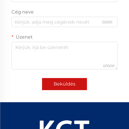
Cég neve
0/200
Üzenet
0/1000
Beküldés