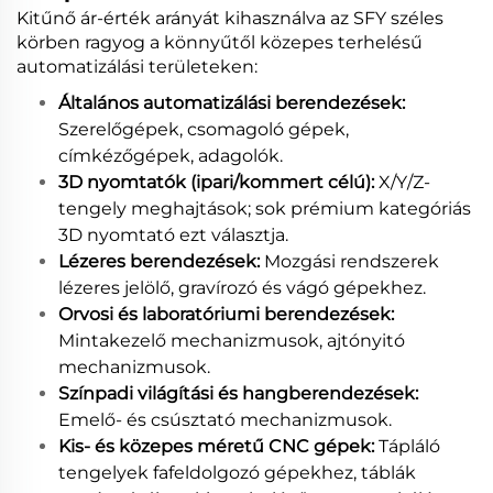
Kitűnő ár-érték arányát kihasználva az SFY széles
körben ragyog a könnyűtől közepes terhelésű
automatizálási területeken:
Általános automatizálási berendezések:
Szerelőgépek, csomagoló gépek,
címkézőgépek, adagolók.
3D nyomtatók (ipari/kommert célú):
X/Y/Z-
tengely meghajtások; sok prémium kategóriás
3D nyomtató ezt választja.
Lézeres berendezések:
Mozgási rendszerek
lézeres jelölő, gravírozó és vágó gépekhez.
Orvosi és laboratóriumi berendezések:
Mintakezelő mechanizmusok, ajtónyitó
mechanizmusok.
Színpadi világítási és hangberendezések:
Emelő- és csúsztató mechanizmusok.
Kis- és közepes méretű CNC gépek:
Tápláló
tengelyek fafeldolgozó gépekhez, táblák