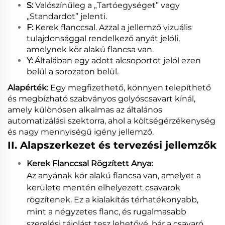
S:
Valószínűleg a „Tartóegységet” vagy
„Standardot” jelenti.
F:
Kerek flanccsal. Azzal a jellemző vizuális
tulajdonsággal rendelkező anyát jelöli,
amelynek kör alakú flancsa van.
Y:
Általában egy adott alcsoportot jelöl ezen
belül a sorozaton belül.
Alapérték:
Egy megfizethető, könnyen telepíthető
és megbízható szabványos golyóscsavart kínál,
amely különösen alkalmas az általános
automatizálási szektorra, ahol a költségérzékenység
és nagy mennyiségű igény jellemző.
II. Alapszerkezet és tervezési jellemzők
Kerek Flanccsal Rögzített Anya:
Az anyának kör alakú flancsa van, amelyet a
kerülete mentén elhelyezett csavarok
rögzítenek. Ez a kialakítás térhatékonyabb,
mint a négyzetes flanc, és rugalmasabb
szerelési tájolást tesz lehetővé, bár a csavaró