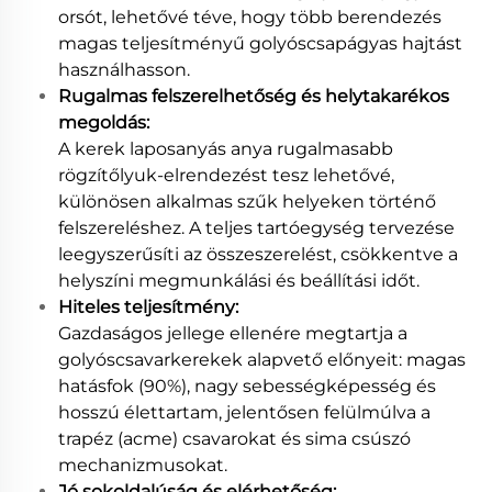
orsót, lehetővé téve, hogy több berendezés
magas teljesítményű golyóscsapágyas hajtást
használhasson.
Rugalmas felszerelhetőség és helytakarékos
megoldás:
A kerek laposanyás anya rugalmasabb
rögzítőlyuk-elrendezést tesz lehetővé,
különösen alkalmas szűk helyeken történő
felszereléshez. A teljes tartóegység tervezése
leegyszerűsíti az összeszerelést, csökkentve a
helyszíni megmunkálási és beállítási időt.
Hiteles teljesítmény:
Gazdaságos jellege ellenére megtartja a
golyóscsavarkerekek alapvető előnyeit: magas
hatásfok (90%), nagy sebességképesség és
hosszú élettartam, jelentősen felülmúlva a
trapéz (acme) csavarokat és sima csúszó
mechanizmusokat.
Jó sokoldalúság és elérhetőség: