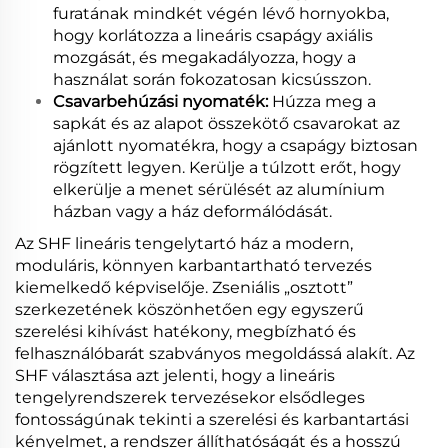
furatának mindkét végén lévő hornyokba,
hogy korlátozza a lineáris csapágy axiális
mozgását, és megakadályozza, hogy a
használat során fokozatosan kicsússzon.
Csavarbehúzási nyomaték:
Húzza meg a
sapkát és az alapot összekötő csavarokat az
ajánlott nyomatékra, hogy a csapágy biztosan
rögzített legyen. Kerülje a túlzott erőt, hogy
elkerülje a menet sérülését az alumínium
házban vagy a ház deformálódását.
Az SHF lineáris tengelytartó ház a modern,
moduláris, könnyen karbantartható tervezés
kiemelkedő képviselője. Zseniális „osztott”
szerkezetének köszönhetően egy egyszerű
szerelési kihívást hatékony, megbízható és
felhasználóbarát szabványos megoldássá alakít. Az
SHF választása azt jelenti, hogy a lineáris
tengelyrendszerek tervezésekor elsődleges
fontosságúnak tekinti a szerelési és karbantartási
kényelmet, a rendszer állíthatóságát és a hosszú