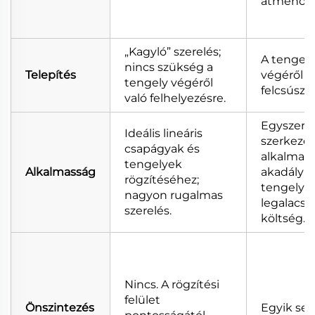
átmenő fu
„Kagyló” szerelés;
A tengely
nincs szükség a
Telepítés
végéről ke
tengely végéről
felcsúszta
való felhelyezésre.
Egyszerű
Ideális lineáris
szerkeze
csapágyak és
alkalmas,
tengelyek
Alkalmasság
akadálym
rögzítéséhez;
tengelyv
nagyon rugalmas
legalacs
szerelés.
költség.
Nincs. A rögzítési
felület
Önszintezés
Egyik se