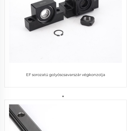
EF sorozatú golyóscsavarszár végkonzolja