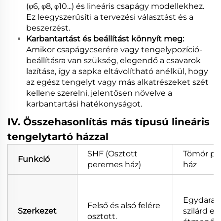
(φ6, φ8, φ10...) és lineáris csapágy modellekhez.
Ez leegyszerűsíti a tervezési választást és a
beszerzést.
Karbantartást és beállítást könnyít meg:
Amikor csapágycserére vagy tengelypozíció-
beállításra van szükség, elegendő a csavarok
lazítása, így a sapka eltávolítható anélkül, hogy
az egész tengelyt vagy más alkatrészeket szét
kellene szerelni, jelentősen növelve a
karbantartási hatékonyságot.
IV. Összehasonlítás más típusú lineáris
tengelytartó házzal
SHF (Osztott
Tömör p
Funkció
peremes ház)
ház
Egydarab
Felső és alsó felére
Szerkezet
szilárd e
osztott.