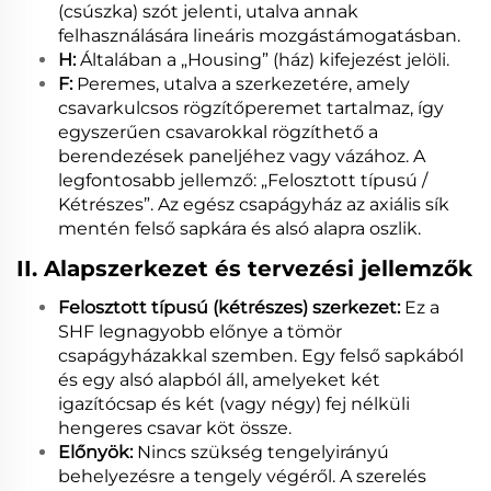
(csúszka) szót jelenti, utalva annak
felhasználására lineáris mozgástámogatásban.
H:
Általában a „Housing” (ház) kifejezést jelöli.
F:
Peremes, utalva a szerkezetére, amely
csavarkulcsos rögzítőperemet tartalmaz, így
egyszerűen csavarokkal rögzíthető a
berendezések paneljéhez vagy vázához. A
legfontosabb jellemző: „Felosztott típusú /
Kétrészes”. Az egész csapágyház az axiális sík
mentén felső sapkára és alsó alapra oszlik.
II. Alapszerkezet és tervezési jellemzők
Felosztott típusú (kétrészes) szerkezet:
Ez a
SHF legnagyobb előnye a tömör
csapágyházakkal szemben. Egy felső sapkából
és egy alsó alapból áll, amelyeket két
igazítócsap és két (vagy négy) fej nélküli
hengeres csavar köt össze.
Előnyök:
Nincs szükség tengelyirányú
behelyezésre a tengely végéről. A szerelés