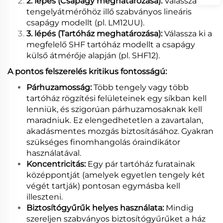
2. lépés (Csapágy meghatározása):
Válassza ki a
tengelyátmérőhöz illő szabványos lineáris
csapágy modellt (pl. LM12UU).
3. lépés (Tartóház meghatározása):
Válassza ki a
megfelelő SHF tartóház modellt a csapágy
külső átmérője alapján (pl. SHF12).
A pontos felszerelés kritikus fontosságú:
Párhuzamosság:
Több tengely vagy több
tartóház rögzítési felületeinek egy síkban kell
lenniük, és szigorúan párhuzamosaknak kell
maradniuk. Ez elengedhetetlen a zavartalan,
akadásmentes mozgás biztosításához. Gyakran
szükséges finomhangolás óraindikátor
használatával.
Koncentricitás:
Egy pár tartóház furatainak
középpontját (amelyek egyetlen tengely két
végét tartják) pontosan egymásba kell
illeszteni.
Biztosítógyűrűk helyes használata:
Mindig
szereljen szabványos biztosítógyűrűket a ház