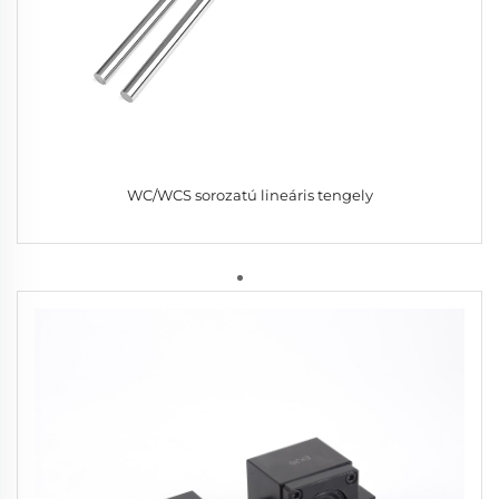
WC/WCS sorozatú lineáris tengely