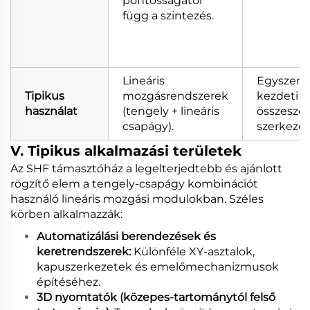
pontosságától
függ a szintezés.
Lineáris
Egyszerű
Tipikus
mozgásrendszerek
kezdeti
használat
(tengely + lineáris
összeszer
csapágy).
szerkezet
V. Tipikus alkalmazási területek
Az SHF támasztóház a legelterjedtebb és ajánlott
rögzítő elem a tengely-csapágy kombinációt
használó lineáris mozgási modulokban. Széles
körben alkalmazzák:
Automatizálási berendezések és
keretrendszerek:
Különféle XY-asztalok,
kapuszerkezetek és emelőmechanizmusok
építéséhez.
3D nyomtatók (közepes-tartománytól felső