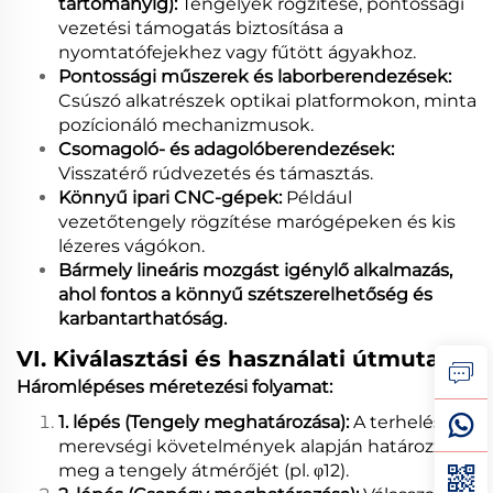
tartományig):
Tengelyek rögzítése, pontossági
vezetési támogatás biztosítása a
nyomtatófejekhez vagy fűtött ágyakhoz.
Pontossági műszerek és laborberendezések:
Csúszó alkatrészek optikai platformokon, minta
pozícionáló mechanizmusok.
Csomagoló- és adagolóberendezések:
Visszatérő rúdvezetés és támasztás.
Könnyű ipari CNC-gépek:
Például
vezetőtengely rögzítése marógépeken és kis
lézeres vágókon.
Bármely lineáris mozgást igénylő alkalmazás,
ahol fontos a könnyű szétszerelhetőség és
karbantarthatóság.
VI. Kiválasztási és használati útmutató
Háromlépéses méretezési folyamat:
1. lépés (Tengely meghatározása):
A terhelési és
merevségi követelmények alapján határozza
meg a tengely átmérőjét (pl. φ12).