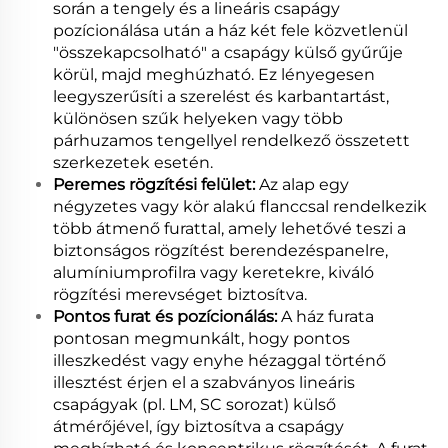
során a tengely és a lineáris csapágy
pozícionálása után a ház két fele közvetlenül
"összekapcsolható" a csapágy külső gyűrűje
körül, majd meghúzható. Ez lényegesen
leegyszerűsíti a szerelést és karbantartást,
különösen szűk helyeken vagy több
párhuzamos tengellyel rendelkező összetett
szerkezetek esetén.
Peremes rögzítési felület:
Az alap egy
négyzetes vagy kör alakú flanccsal rendelkezik
több átmenő furattal, amely lehetővé teszi a
biztonságos rögzítést berendezéspanelre,
alumíniumprofilra vagy keretekre, kiváló
rögzítési merevséget biztosítva.
Pontos furat és pozícionálás:
A ház furata
pontosan megmunkált, hogy pontos
illeszkedést vagy enyhe hézaggal történő
illesztést érjen el a szabványos lineáris
csapágyak (pl. LM, SC sorozat) külső
átmérőjével, így biztosítva a csapágy