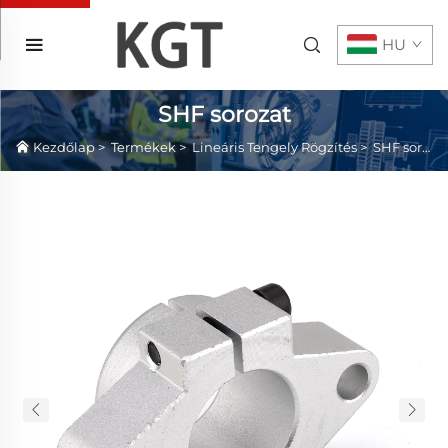
HU
SHF sorozat
Kezdőlap
>
Termékek
>
Lineáris Tengely Rögzítés
>
SHF sorozat