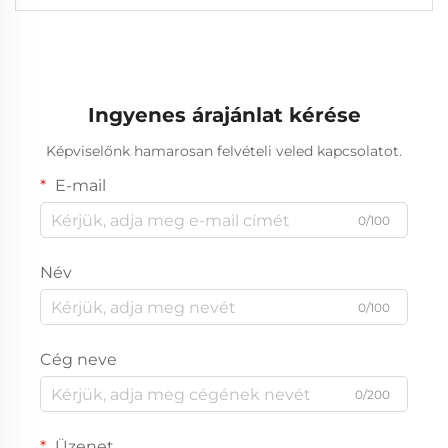
Ingyenes árajánlat kérése
Képviselőnk hamarosan felvételi veled kapcsolatot.
E-mail
0/100
Név
0/100
Cég neve
0/200
Üzenet