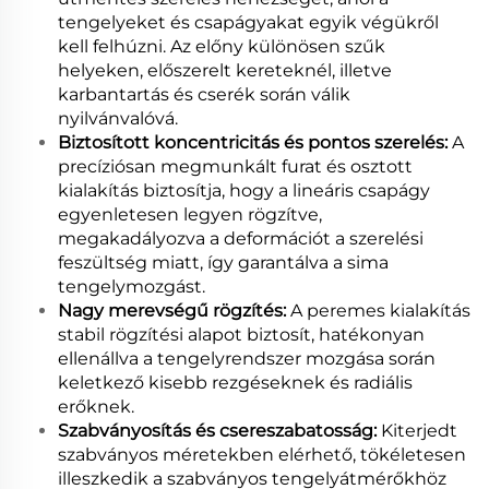
tengelyeket és csapágyakat egyik végükről
kell felhúzni. Az előny különösen szűk
helyeken, előszerelt kereteknél, illetve
karbantartás és cserék során válik
nyilvánvalóvá.
Biztosított koncentricitás és pontos szerelés:
A
precíziósan megmunkált furat és osztott
kialakítás biztosítja, hogy a lineáris csapágy
egyenletesen legyen rögzítve,
megakadályozva a deformációt a szerelési
feszültség miatt, így garantálva a sima
tengelymozgást.
Nagy merevségű rögzítés:
A peremes kialakítás
stabil rögzítési alapot biztosít, hatékonyan
ellenállva a tengelyrendszer mozgása során
keletkező kisebb rezgéseknek és radiális
erőknek.
Szabványosítás és csereszabatosság:
Kiterjedt
szabványos méretekben elérhető, tökéletesen
illeszkedik a szabványos tengelyátmérőkhöz