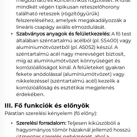
megbízható és koncentrikus rögzítését. A furat
mindkét végén tipikusan reteszelőhorony
található reteszek (rögzítőgyűrűk)
felszereléséhez, amelyek megakadályozzák a
lineáris csapágy axiális elmozdulását.
Szabványos anyagok és felületkezelés:
A fő test
általában széntartalmú acélból (pl. SS400) vagy
alumíniumötvözetből (pl. A5052) készül. A
széntartalmú acél nagy merevséget biztosít,
míg az alumíniumötvözet könnyűséget és
korrózióállóságot kínál. A felületeket gyakran
fekete anódolással (alumíniumötvözet) vagy
nikkelezéssel (széntartalmú acél) kezelik a
korrózióállóság és esztétikai megjelenés
érdekében.
III. Fő funkciók és előnyök
Páratlan szerelési kényelem (fő előny):
Szerelési forradalom:
Teljesen kiküszöböli a
hagyományos tömör házaknál jellemző hosszú
útmentes szerelés nehézségét, ahol a