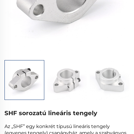
SHF sorozatú lineáris tengely
Az „SHF” egy konkrét típusú lineáris tengely
(egyenes tengely) csapágyház, amely a szabványos