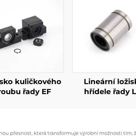
isko kuličkového
Lineární ložis
roubu řady EF
hřídele řady 
čnou přesnost, která transformuje výrobní možnosti tím