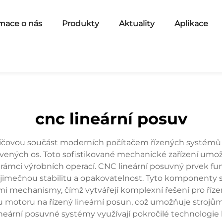
mace o nás
Produkty
Aktuality
Aplikace
cnc lineární posuv
íčovou součást moderních počítačem řízených systémů (CN
ovených os. Toto sofistikované mechanické zařízení um
ámci výrobních operací. CNC lineární posuvný prvek fu
výjimečnou stabilitu a opakovatelnost. Tyto komponenty 
mechanismy, čímž vytvářejí komplexní řešení pro řízen
 motoru na řízený lineární posun, což umožňuje strojům
ární posuvné systémy využívají pokročilé technologie lo