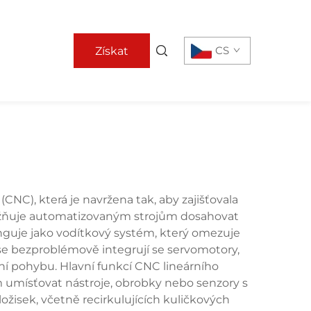
CS
Získat
nabídku
C), která je navržena tak, aby zajišťovala
ožňuje automatizovaným strojům dosahovat
nguje jako vodítkový systém, který omezuje
se bezproblémově integrují se servomotory,
í pohybu. Hlavní funkcí CNC lineárního
 umísťovat nástroje, obrobky nebo senzory s
žisek, včetně recirkulujících kuličkových