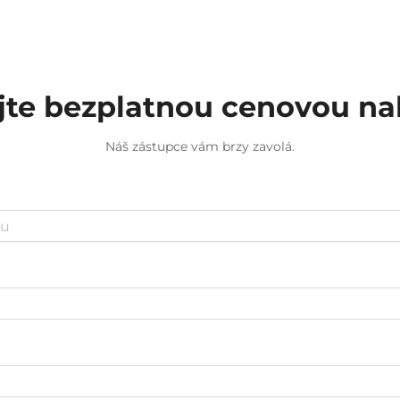
výroby. Pokud počet požadovaných
kusů dosáhne stovek nebo tisíců,
tradiční...
jte bezplatnou cenovou n
Náš zástupce vám brzy zavolá.