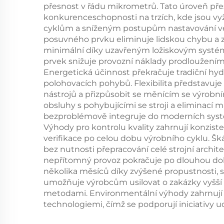
přesnost v řádu mikrometrů. Tato úroveň přes
konkurenceschopnosti na trzích, kde jsou vyž
cyklům a sníženým postupům nastavování ve
posuvného prvku eliminuje lidskou chybu a zá
minimální díky uzavřeným ložiskovým systém
prvek snižuje provozní náklady prodloužením 
Energetická účinnost překračuje tradiční hy
polohovacích pohybů. Flexibilita představu
nástrojů a přizpůsobit se měnícím se výrobn
obsluhy s pohybujícími se stroji a eliminací 
bezproblémově integruje do moderních systém
Výhody pro kontrolu kvality zahrnují konziste
verifikace po celou dobu výrobního cyklu. Š
bez nutnosti přepracování celé strojní archi
nepřítomný provoz pokračuje po dlouhou dob
několika měsíců díky zvýšené propustnosti,
umožňuje výrobcům usilovat o zakázky vyšší
metodami. Environmentální výhody zahrnují s
technologiemi, čímž se podporují iniciativy ud