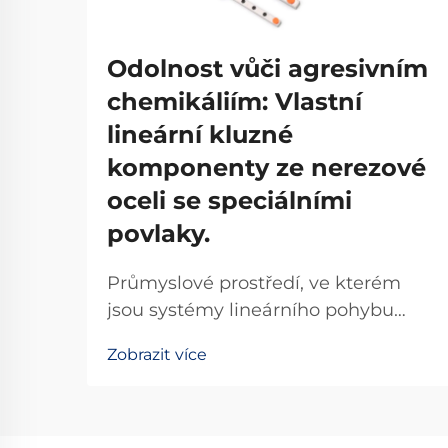
Odolnost vůči agresivním
chemikáliím: Vlastní
lineární kluzné
komponenty ze nerezové
oceli se speciálními
povlaky.
Průmyslové prostředí, ve kterém
jsou systémy lineárního pohybu
vystaveny agresivním chemikáliím,
Zobrazit více
korozivním látkám a extrémním
hodnotám pH, vyžaduje
specializovaná řešení, která výrazně
přesahují možnosti standardních