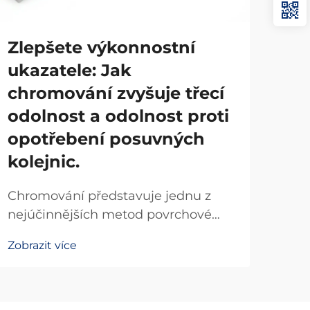
Zlepšete výkonnostní
Co 
ukazatele: Jak
ja
chromování zvyšuje třecí
Line
odolnost a odolnost proti
pre
opotřebení posuvných
umož
Zobr
kolejnic.
poh
apli
Chromování představuje jednu z
kom
nejúčinnějších metod povrchové
a je
úpravy pro zlepšení výkonových
polo
Zobrazit více
parametrů posuvných kolejnic,
přičemž výrazně snižuje tření a
zvyšuje odolnost proti opotřebení.
Při aplikaci na posuvné kolejnice