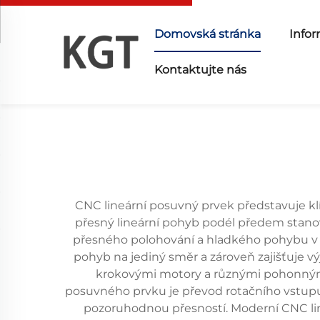
Domovská stránka
Infor
Kontaktujte nás
CNC lineární posuvný prvek představuje kl
přesný lineární pohyb podél předem stan
přesného polohování a hladkého pohybu v r
pohyb na jediný směr a zároveň zajišťuje 
krokovými motory a různými pohonnými 
posuvného prvku je převod rotačního vstupu
pozoruhodnou přesností. Moderní CNC line