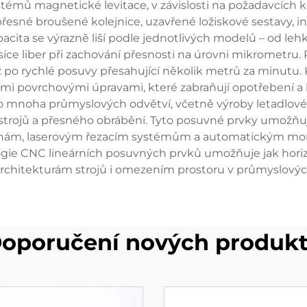
ystémů magnetické levitace, v závislosti na požadavcích 
řesné broušené kolejnice, uzavřené ložiskové sestavy, 
ita se výrazně liší podle jednotlivých modelů – od lehkýc
íce liber při zachování přesnosti na úrovni mikrometru.
po rychlé posuvy přesahující několik metrů za minutu
ími povrchovými úpravami, které zabraňují opotřebení a 
do mnoha průmyslových odvětví, včetně výroby letadlové
řístrojů a přesného obrábění. Tyto posuvné prvky umožň
rnám, laserovým řezacím systémům a automatickým mont
gie CNC lineárních posuvných prvků umožňuje jak horizon
chitekturám strojů i omezením prostoru v průmyslovýc
oporučení nových produk