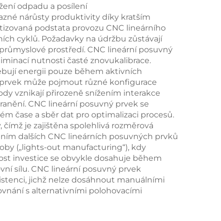
žení odpadu a posílení
azné nárůsty produktivity díky kratším
izovaná podstata provozu CNC lineárního
ních cyklů. Požadavky na údržbu zůstávají
růmyslové prostředí. CNC lineární posuvný
iminací nutnosti časté znovukalibrace.
ebují energii pouze během aktivních
ý prvek může pojmout různé konfigurace
y vznikají přirozeně snížením interakce
zranění. CNC lineární posuvný prvek se
m čase a sběr dat pro optimalizaci procesů.
 čímž je zajištěna spolehlivá rozměrová
dáním dalších CNC lineárních posuvných prvků
oby („lights-out manufacturing“), kdy
ost investice se obvykle dosahuje během
í sílu. CNC lineární posuvný prvek
stenci, jichž nelze dosáhnout manuálními
vnání s alternativními polohovacími