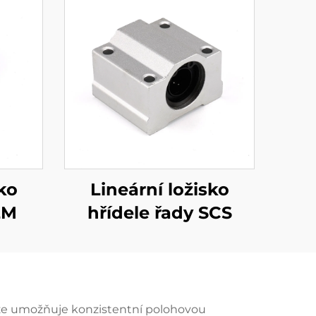
ko
Lineární ložisko
LM
hřídele řady SCS
, že umožňuje konzistentní polohovou