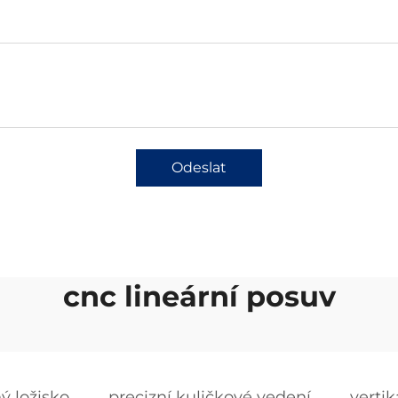
Odeslat
cnc lineární posuv
ný ložisko
precizní kuličkové vedení
vertik