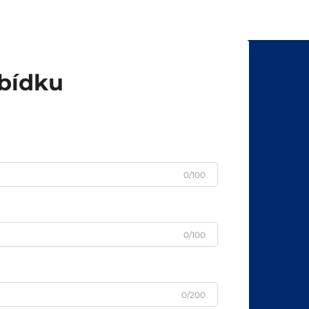
používané v lineárních pohonech...
abídku
0/100
0/100
0/200