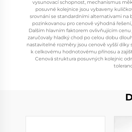
vysunovací schopnost, mechanismus měkkéh
posuvné kolejnice jsou vybaveny kuličkov
srovnání se standardními alternativami na 
pozinkovanou pro cenově výhodná řešení, ne
Dalším hlavním faktorem ovlivňujícím cenu 
zaručovaly hladký chod po celou dobu dlouh
nastavitelné rozměry jsou cenově vyšší díky s
k celkovému hodnotovému přínosu a zajišťu
Cenová struktura posuvných kolejnic odráž
toleran
D