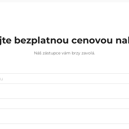
komponenty pro průmyslové
odvětví, která vyžadují nestandardní
konfigurace...
jte bezplatnou cenovou n
Náš zástupce vám brzy zavolá.