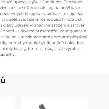
chové úpravy zvyšující odolnost. Prémiové
 životnost a snížené náklady na údržbu ve
u posuvných kolejnic; nabídka zahrnuje ocel
 pro aplikace, kde je rozhodující hmotnost.
ak, aby udržely významné zatížení a zároveň
pozici – univerzální montážní konfigurace a
ty a soulad s mezinárodními normami přispívají
ledky poruchy mohly být finančně nákladné.
roly kvality, které zaručují stálé výrobní
žadavky.
tů