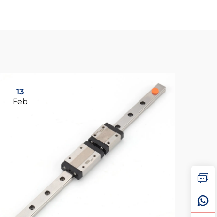
13
1
Feb
Ma