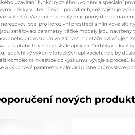
o uzavírání, funkci rychlého uvolnění a speciální povr
ými ložisky v utěsněných pouzdrech, což zajišťuje vyšší
bázi válečků. Výrobní materiály mají přímý dopad na cen
rezovou ocel pro korozivní prostředí a hliníkové slitiny
jsou zatěžovací parametry: těžké modely jsou navrženy t
odobého provozu. Univerzálnost montáže ovlivňuje tržní 
vé adaptabilitě v široké škále aplikací. Certifikace kvali
jí spolehlivý výkon v kritických aplikacích, kde by důs
í komplexní investice do výzkumu, vývoje a procesů kont
ce a výkonové parametry splňující přísné průmyslové po
oporučení nových produk