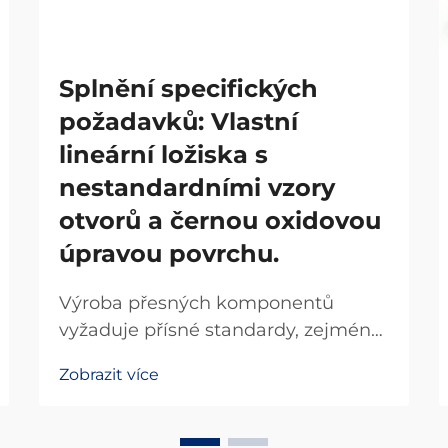
Splnění specifických
požadavků: Vlastní
lineární ložiska s
nestandardními vzory
otvorů a černou oxidovou
úpravou povrchu.
Výroba přesných komponentů
vyžaduje přísné standardy, zejména
tehdy, když standardní řešení
Zobrazit více
nesplňují konkrétní požadavky
daného použití. Není-standardní
lineární ložiska se stala klíčovými