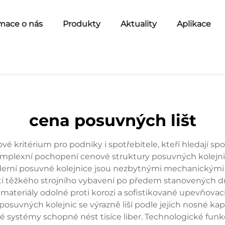
mace o nás
Produkty
Aktuality
Aplikace
cena posuvných lišt
é kritérium pro podniky i spotřebitele, kteří hledají sp
plexní pochopení cenové struktury posuvných kolejnic 
Moderní posuvné kolejnice jsou nezbytnými mechanickými 
částí těžkého strojního vybavení po předem stanovených 
 materiály odolné proti korozi a sofistikované upevňovací
suvných kolejnic se výrazně liší podle jejich nosné ka
é systémy schopné nést tisíce liber. Technologické funkc