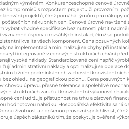
 nákladným výměnám. Konkurenceschopné cenové úrovn
 bez kompromisů s rozpočtem projektu či provozními pož
 plánování projektů, čímž pomáhá týmům pro nákupy uči
ouze počátečních nákupních cen. Cenové úrovně navržen
vybrat vhodné specifikace bez nutnosti platit nadměr
významné úspory u rozsáhlých instalací, čímž se podni
onzistentní kvalita všech komponent. Cena posuvných ko
dy na implementaci a minimalizují se chyby při instalac
pokrytí integrované v cenových strukturách chrání pře
menají vysoké náklady. Standardizované cení napříč vý
ižují administrativní náklady a optimalizují se operace do
tním tržním podmínkám při zachování konzistentních stan
otu bez ohledu na geografickou polohu. Cena posuvných ko
 povrchovou úpravu, přesné tolerance a spolehlivé mecha
ých strukturách zaručují konzistentní výkonové charakter
opné cení udržuje přístupnost na trhu a zároveň financ
bou hodnotovou nabídku. Hospodářská efektivita sahá d
ženou životnost a zlepšenou provozní spolehlivost, čím
poruje úspěch zákazníků tím, že poskytuje ověřená výko