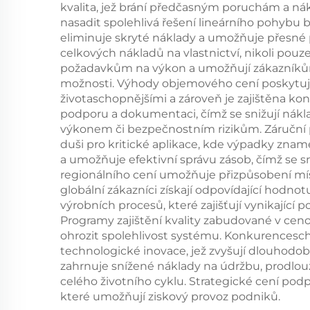
kvalita, jež brání předčasným poruchám a
nasadit spolehlivá řešení lineárního pohybu
eliminuje skryté náklady a umožňuje přesné
celkových nákladů na vlastnictví, nikoli p
požadavkům na výkon a umožňují zákazníkům 
možnosti. Výhody objemového cení poskytují 
životaschopnějšími a zároveň je zajištěna k
podporu a dokumentaci, čímž se snižují nákla
výkonem či bezpečnostním rizikům. Záruční 
duši pro kritické aplikace, kde výpadky zna
a umožňuje efektivní správu zásob, čímž se sn
regionálního cení umožňuje přizpůsobení mís
globální zákazníci získají odpovídající hodn
výrobních procesů, které zajišťují vynikající
Programy zajištění kvality zabudované v cenov
ohrozit spolehlivost systému. Konkurencesch
technologické inovace, jež zvyšují dlouhodo
zahrnuje snížené náklady na údržbu, prodlou
celého životního cyklu. Strategické cení pod
které umožňují ziskový provoz podniků.