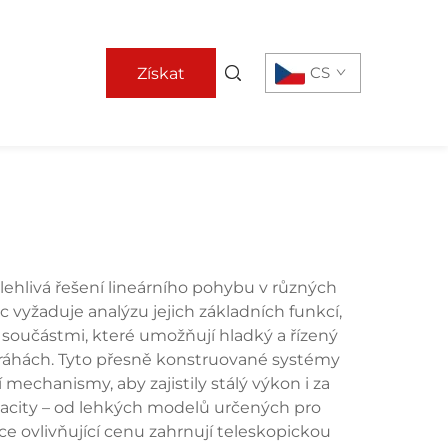
CS
Získat
nabídku
olehlivá řešení lineárního pohybu v různých
vyžaduje analýzu jejich základních funkcí,
součástmi, které umožňují hladký a řízený
dráhách. Tyto přesně konstruované systémy
 mechanismy, aby zajistily stálý výkon i za
pacity – od lehkých modelů určených pro
e ovlivňující cenu zahrnují teleskopickou