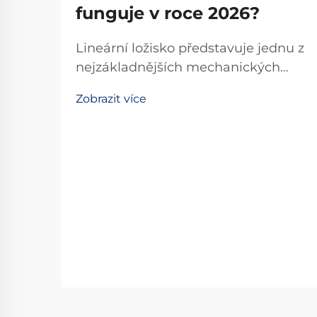
funguje v roce 2026?
Lineární ložisko představuje jednu z
nejzákladnějších mechanických
součástek v moderní průmyslové
Zobrazit více
automatizaci a přesné technice. Tyto
specializované zařízení umožňují
hladký, řízený lineární pohyb po
předem určené dráze, čímž se
stávají nepostradatelnými...