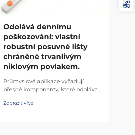
Odolává dennímu
Od
poškozování: vlastní
ch
robustní posuvné lišty
li
chráněné trvanlivým
ko
niklovým povlakem.
oce
po
Průmyslové aplikace vyžadují
přesné komponenty, které odolávají
Prů
extrémním podmínkám a zároveň
jso
Zobrazit více
udržují stálý výkon po dlouhou
vys
Zobr
dobu. Těžké posuvné lišty
kor
představují klíčový prvek v výrobním
hod
zařízení, systémech automatizace...
spec