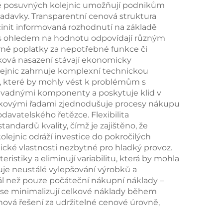
ě posuvných kolejnic umožňují podnikům
adavky. Transparentní cenová struktura
nit informovaná rozhodnutí na základě
é s ohledem na hodnotu odpovídají různým
né poplatky za nepotřebné funkce či
ková nasazení stávají ekonomicky
lejnic zahrnuje komplexní technickou
i, které by mohly vést k problémům s
d vadnými komponenty a poskytuje klid v
robkovými řadami zjednodušuje procesy nákupu
davatelského řetězce. Flexibilita
dardů kvality, čímž je zajištěno, že
lejnic odráží investice do pokročilých
nické vlastnosti nezbytné pro hladký provoz.
istiky a eliminují variabilitu, která by mohla
uje neustálé vylepšování výrobků a
ál než pouze počáteční nákupní náklady –
ž se minimalizují celkové náklady během
nová řešení za udržitelné cenové úrovně,