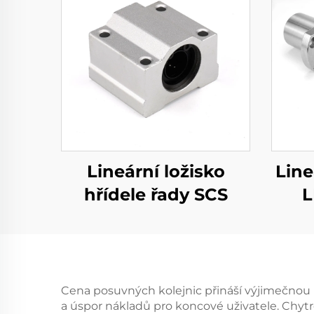
Lineární ložisko
Line
hřídele řady SCS
L
Cena posuvných kolejnic přináší výjimečnou 
a úspor nákladů pro koncové uživatele. Chytr