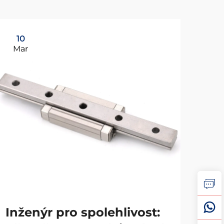
10
1
Mar
Ma
Inženýr pro spolehlivost:
Vý