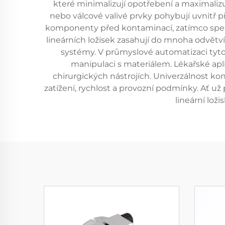
které minimalizují opotřebení a maximalizuj
nebo válcové valivé prvky pohybují uvnitř p
komponenty před kontaminací, zatímco speci
lineárních ložisek zasahují do mnoha odvětví
systémy. V průmyslové automatizaci tyt
manipulaci s materiálem. Lékařské aplik
chirurgických nástrojích. Univerzálnost ko
zatížení, rychlost a provozní podmínky. Ať u
lineární lož