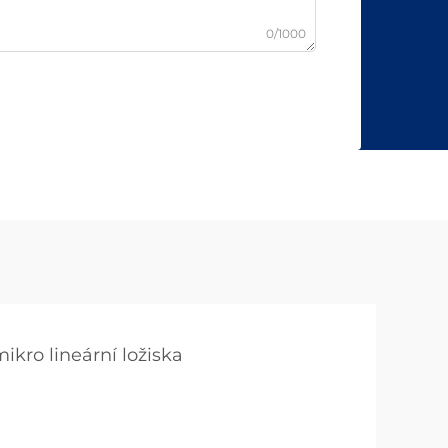
0/1000
ikro lineární ložiska