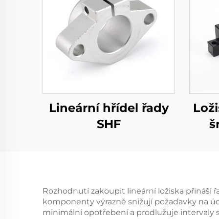
Lineární hřídel řady
Lož
SHF
š
Rozhodnutí zakoupit lineární ložiska přináší 
komponenty výrazně snižují požadavky na údr
minimální opotřebení a prodlužuje intervaly s