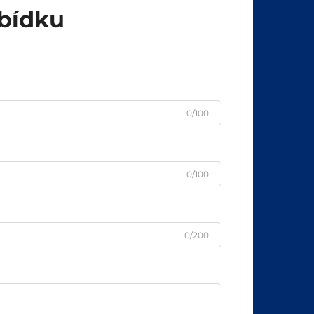
abídku
0/100
0/100
0/200