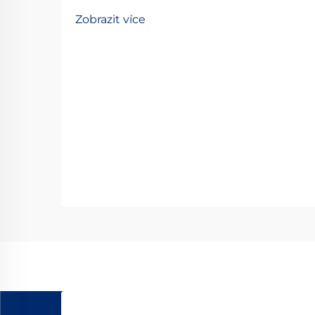
součástek v moderní průmyslové
Zobrazit více
automatizaci a přesné technice. Tyto
specializované zařízení umožňují
hladký, řízený lineární pohyb po
předem určené dráze, čímž se
stávají nepostradatelnými...