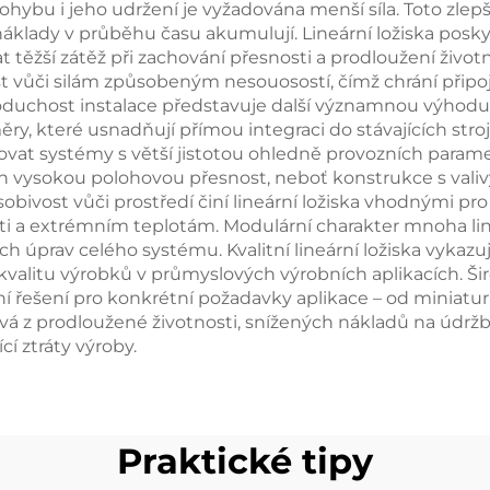
bu i jeho udržení je vyžadována menší síla. Toto zlepšen
klady v průběhu času akumulují. Lineární ložiska poskyt
ěžší zátěž při zachování přesnosti a prodloužení životno
nost vůči silám způsobeným nesouosostí, čímž chrání p
duchost instalace představuje další významnou výhodu, 
 které usnadňují přímou integraci do stávajících strojů
vat systémy s větší jistotou ohledně provozních parame
ch vysokou polohovou přesnost, neboť konstrukce s vali
sobivost vůči prostředí činí lineární ložiska vhodnými 
kosti a extrémním teplotám. Modulární charakter mnoha 
prav celého systému. Kvalitní lineární ložiska vykazují
 kvalitu výrobků v průmyslových výrobních aplikacích. Š
lní řešení pro konkrétní požadavky aplikace – od miniatu
ývá z prodloužené životnosti, snížených nákladů na údržb
í ztráty výroby.
Praktické tipy