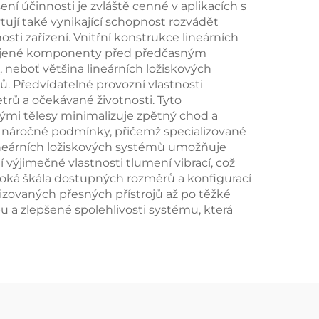
í účinnosti je zvláště cenné v aplikacích s
ují také vynikající schopnost rozvádět
sti zařízení. Vnitřní konstrukce lineárních
řipojené komponenty před předčasným
neboť většina lineárních ložiskových
. Předvídatelné provozní vlastnosti
trů a očekávané životnosti. Tyto
vými tělesy minimalizuje zpětný chod a
pro náročné podmínky, přičemž specializované
lineárních ložiskových systémů umožňuje
 výjimečné vlastnosti tlumení vibrací, což
iroká škála dostupných rozměrů a konfigurací
rizovaných přesných přístrojů až po těžké
u a zlepšené spolehlivosti systému, která