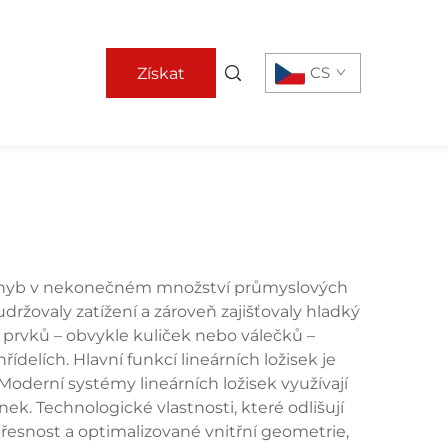
CS
Získat
nabídku
 pohyb v nekonečném množství průmyslových
držovaly zatížení a zároveň zajišťovaly hladký
prvků – obvykle kuliček nebo válečků –
elích. Hlavní funkcí lineárních ložisek je
oderní systémy lineárních ložisek využívají
ek. Technologické vlastnosti, které odlišují
přesnost a optimalizované vnitřní geometrie,