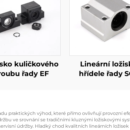
isko kuličkového
Lineární ložis
roubu řady EF
hřídele řady 
řadu praktických výhod, které přímo ovlivňují provozní ef
žbu ve srovnání se tradičními kluznými ložiskovými sys
ervisní údržby. Hladký chod kvalitních lineárních ložisek