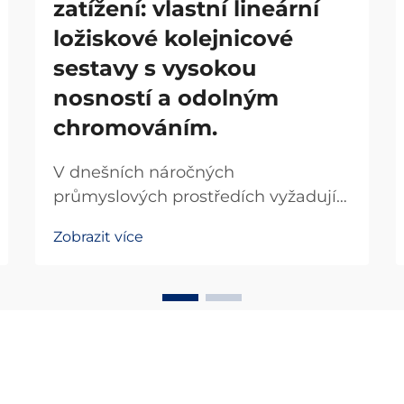
zatížení: vlastní lineární
ložiskové kolejnicové
sestavy s vysokou
nosností a odolným
chromováním.
V dnešních náročných
průmyslových prostředích vyžadují
přesné stroje spolehlivá řešení
Zobrazit více
lineárního pohybu, která snesou
extrémní zatížení a zároveň
zachovají hladký chod. Systém
lineárních ložisek s kolejnicí tvoří
základ bezpočtu
automatizovaných...