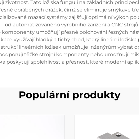
í životnost. Tato ložiska fungují na základních principe
řesně obráběných drážek, čímž se eliminuje smýkavé tření
alizované mazací systémy zajišťují optimální výkon po
 – od automatizovaného výrobního zařízení a CNC strojů 
o komponenty umožňují přesné polohování řezných nástro
ace využívají hladký a tichý chod, který lineární ložiska 
nstrukcí lineárních ložisek umožňuje inženýrům vybrat 
ž podporují těžké strojní komponenty nebo umožňují mikro
iska poskytují spolehlivost a přesnost, které moderní aplik
Populární produkty