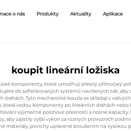
mace o nás
Produkty
Aktuality
Aplikace
koupit lineární ložiska
hanické komponenty, které umožňují přesný přímočarý
vestujete do sofistikovaných systémů navržených tak, aby u
drahách. Tyto mechanické kouzla se skládají z valivých 
která vedou komponenty po lineárních dráhách nebo hříd
chování výjimečné polohové přesnosti a nosné kapacity. M
y, aby zajistily vyšší výkon za různých provozních podmín
zdorné materiály, povrchy upravené broušením na vysokou 