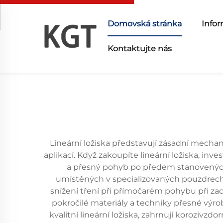
Domovská stránka
Infor
Kontaktujte nás
Lineární ložiska představují zásadní mec
aplikací. Když zakoupíte lineární ložiska, in
a přesný pohyb po předem stanovených 
umístěných v specializovaných pouzdrech, 
snížení tření při přímočarém pohybu při za
pokročilé materiály a techniky přesné výrob
kvalitní lineární ložiska, zahrnují koroziv