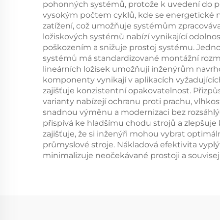
pohonných systémů, protože k uvedení do pohy
vysokým počtem cyklů, kde se energetické ná
zatížení, což umožňuje systémům zpracovávat t
ložiskových systémů nabízí vynikající odol
poškozením a snižuje prostoj systému. Jedno
systémů má standardizované montážní rozměry,
lineárních ložisek umožňují inženýrům navrho
komponenty vynikají v aplikacích vyžadující
zajišťuje konzistentní opakovatelnost. Přizpů
varianty nabízejí ochranu proti prachu, vlh
snadnou výměnu a modernizaci bez rozsáhlých ú
přispívá ke hladšímu chodu strojů a zlepšuje
zajišťuje, že si inženýři mohou vybrat optimá
průmyslové stroje. Nákladová efektivita vypl
minimalizuje neočekávané prostoji a souvisejíc