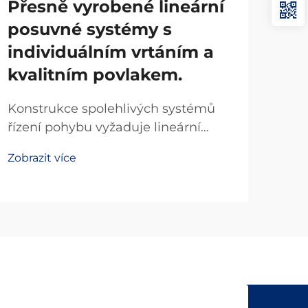
Přesně vyrobené lineární
Vla
posuvné systémy s
ve
individuálním vrtáním a
lož
kvalitním povlakem.
el
vy
Konstrukce spolehlivých systémů
řízení pohybu vyžaduje lineární
Prů
posuvné komponenty vyrobené s
tep
Zobrazit více
vysokou přesností, které splňují
výz
Zobr
přísné průmyslové normy. Pokud
zej
výrobní zařízení vyžaduje
lin
konzistentní lineární pohyb po
loži
milionech cyklů, je kvalita lineárních
kval
posuvných...
vyso