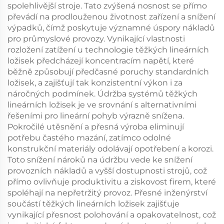
spolehlivější stroje. Tato zvýšená nosnost se přímo
převádí na prodlouženou životnost zařízení a snížení
výpadků, čímž poskytuje významné úspory nákladů
pro průmyslové provozy. Vynikající vlastnosti
rozložení zatížení u technologie těžkých lineárních
ložisek předcházejí koncentracím napětí, které
běžně způsobují předčasné poruchy standardních
ložisek, a zajišťují tak konzistentní výkon i za
náročných podmínek. Údržba systémů těžkých
lineárních ložisek je ve srovnání s alternativními
řešeními pro lineární pohyb výrazně snížena.
Pokročilé utěsnění a přesná výroba eliminují
potřebu častého mazání, zatímco odolné
konstrukční materiály odolávají opotřebení a korozi.
Toto snížení nároků na údržbu vede ke snížení
provozních nákladů a vyšší dostupnosti strojů, což
přímo ovlivňuje produktivitu a ziskovost firem, které
spoléhají na nepřetržitý provoz. Přesné inženýrství
součástí těžkých lineárních ložisek zajišťuje
vynikající přesnost polohování a opakovatelnost, což