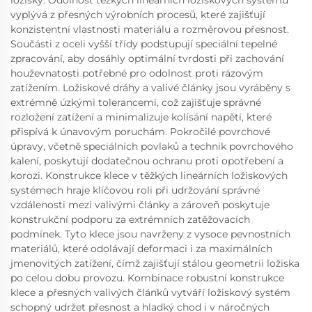
vyplývá z přesných výrobních procesů, které zajišťují
konzistentní vlastnosti materiálu a rozměrovou přesnost.
Součásti z oceli vyšší třídy podstupují speciální tepelné
zpracování, aby dosáhly optimální tvrdosti při zachování
houževnatosti potřebné pro odolnost proti rázovým
zatížením. Ložiskové dráhy a valivé články jsou vyráběny s
extrémně úzkými tolerancemi, což zajišťuje správné
rozložení zatížení a minimalizuje kolísání napětí, které
přispívá k únavovým poruchám. Pokročilé povrchové
úpravy, včetně speciálních povlaků a technik povrchového
kalení, poskytují dodatečnou ochranu proti opotřebení a
korozi. Konstrukce klece v těžkých lineárních ložiskových
systémech hraje klíčovou roli při udržování správné
vzdálenosti mezi valivými články a zároveň poskytuje
konstrukční podporu za extrémních zatěžovacích
podmínek. Tyto klece jsou navrženy z vysoce pevnostních
materiálů, které odolávají deformaci i za maximálních
jmenovitých zatížení, čímž zajišťují stálou geometrii ložiska
po celou dobu provozu. Kombinace robustní konstrukce
klece a přesných valivých článků vytváří ložiskový systém
schopný udržet přesnost a hladký chod i v náročných