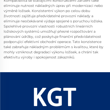
Kompatibilita se stávajícími konstrukcemi zařízení také
eliminuje nutnost nákladných úprav při modernizaci nebo
výměně ložisek. Konzistentní výkon po celou dobu
životnosti zajišťuje předvídatelné provozní náklady a
eliminuje neočekávané výdaje spojené s poruchou ložiska.
Spolehlivé provozní vlastnosti robustních lineárních
ložiskových systémů umožňují přesné rozpočtování a
plánování údržby, což poskytuje finanční předvídatelnost
podporující efektivní obchodní operace. Tato konzistence
také zabraňuje nákladným problémům s kvalitou, které by
mohly vzniknout degradací výkonu ložisek, a chrání tak
efektivitu výroby i spokojenost zákazníků.