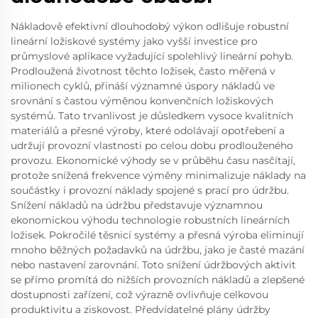
Nákladově efektivní dlouhodobý výkon odlišuje robustní
lineární ložiskové systémy jako vyšší investice pro
průmyslové aplikace vyžadující spolehlivý lineární pohyb.
Prodloužená životnost těchto ložisek, často měřená v
milionech cyklů, přináší významné úspory nákladů ve
srovnání s častou výměnou konvenčních ložiskových
systémů. Tato trvanlivost je důsledkem vysoce kvalitních
materiálů a přesné výroby, které odolávají opotřebení a
udržují provozní vlastnosti po celou dobu prodlouženého
provozu. Ekonomické výhody se v průběhu času nasčítají,
protože snížená frekvence výměny minimalizuje náklady na
součástky i provozní náklady spojené s prací pro údržbu.
Snížení nákladů na údržbu představuje významnou
ekonomickou výhodu technologie robustních lineárních
ložisek. Pokročilé těsnicí systémy a přesná výroba eliminují
mnoho běžných požadavků na údržbu, jako je časté mazání
nebo nastavení zarovnání. Toto snížení údržbových aktivit
se přímo promítá do nižších provozních nákladů a zlepšené
dostupnosti zařízení, což výrazně ovlivňuje celkovou
produktivitu a ziskovost. Předvídatelné plány údržby