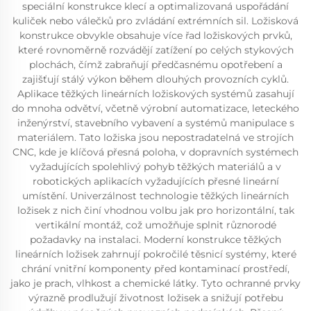
speciální konstrukce klecí a optimalizovaná uspořádání
kuliček nebo válečků pro zvládání extrémních sil. Ložisková
konstrukce obvykle obsahuje více řad ložiskových prvků,
které rovnoměrně rozvádějí zatížení po celých stykových
plochách, čímž zabraňují předčasnému opotřebení a
zajišťují stálý výkon během dlouhých provozních cyklů.
Aplikace těžkých lineárních ložiskových systémů zasahují
do mnoha odvětví, včetně výrobní automatizace, leteckého
inženýrství, stavebního vybavení a systémů manipulace s
materiálem. Tato ložiska jsou nepostradatelná ve strojích
CNC, kde je klíčová přesná poloha, v dopravních systémech
vyžadujících spolehlivý pohyb těžkých materiálů a v
robotických aplikacích vyžadujících přesné lineární
umístění. Univerzálnost technologie těžkých lineárních
ložisek z nich činí vhodnou volbu jak pro horizontální, tak
vertikální montáž, což umožňuje splnit různorodé
požadavky na instalaci. Moderní konstrukce těžkých
lineárních ložisek zahrnují pokročilé těsnicí systémy, které
chrání vnitřní komponenty před kontaminací prostředí,
jako je prach, vlhkost a chemické látky. Tyto ochranné prvky
výrazně prodlužují životnost ložisek a snižují potřebu