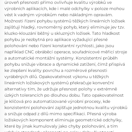
úroveň přesnosti přímo ovlivňuje kvalitu výrobků ve
výrobních aplikacích, kde i malé odchylky v poloze mohou
vést k vadným výrobkům nebo nákladným opravám.
Možnosti řízení pohybu systémů těžkých lineárních ložisek
zajišťují hladký, rovnoměrný pohyb, který eliminuje jev tzv.
kluzko-klouzání běžný u skluzných ložisek. Tato hladkost
pohybu je nezbytná pro aplikace vyžadující přesné
polohování nebo řízení konstantní rychlosti, jako jsou
například CNC obráběcí operace, souřadnicové měřicí stroje
a automatické montážní systémy. Konzistentní průběh
pohybu snižuje vibrace a dynamické zatížení, čímž přispívá
ke zlepšení kvality povrchu a rozměrové přesnosti
vyráběných dílů. Opakovatelnost výkonu u těžkých
lineárních ložiskových systémů překračuje konvenční
alternativy tím, že udržuje přesnost polohy v extrémně
úzkých tolerancích po dlouhou dobu. Tato opakovatelnost
je klíčová pro automatizované výrobní procesy, kde
konzistentní polohování zajišťuje jednotnou kvalitu výrobků
a snižuje odpad z dílů mimo specifikaci. Přesná výroba
ložiskových komponent eliminuje geometrické odchylky,
které by jinak kumulovaly jako chyby polohování, a tím