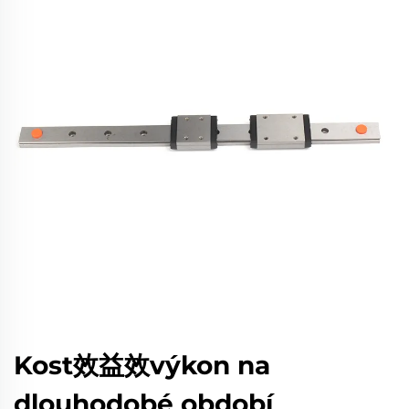
Kost效益效výkon na
dlouhodobé období