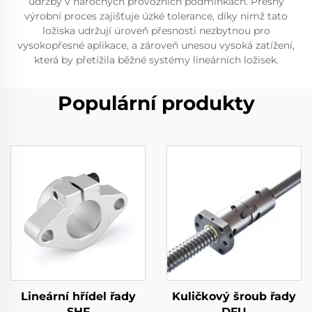
údržby v náročných provozních podmínkách. Přesný
výrobní proces zajišťuje úzké tolerance, díky nimž tato
ložiska udržují úroveň přesnosti nezbytnou pro
vysokopřesné aplikace, a zároveň unesou vysoká zatížení,
která by přetížila běžné systémy lineárních ložisek.
Populární produkty
Lineární hřídel řady
Kuličkový šroub řady
SHF
DFU