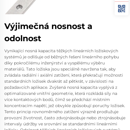
Výjimečná nosnost a
odolnost
Vynikající nosná kapacita těžkých lineárních ložiskových
systémů je odlišuje od běžných řešení lineárního pohybu
díky pokročilému inženýrství a vyspělému výběru
materiálů. Tato ložiska jsou speciálně navržena tak, aby
zvládala radiální i axiální zatížení, která překračují možnosti
standardních ložisek dvakrát až pětkrát, v závislosti na
požadavcích aplikace. Zvýšená nosná kapacita vyplývá z
optimalizované vnitřní geometrie, která rozkládá síly na
více kontaktových bodů, čímž se předchází místním
koncentracím napětí, jež obvykle způsobují poruchy ložisek.
Tento princip rovnoměrného zatížení výrazně prodlužuje
provozní životnost, často zdvojnásobuje nebo ztrojnásobuje
intervaly údržby ve srovnání se standardními lineárními
ložisky. Odolnost těžkých lineárních ložiskových systémů