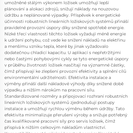
umožněné stálým výkonem ložisek umožňují lepší
plánování a alokaci zdrojů, snižují náklady na nouzovou
údržbu a neplánované výpadky. Příspěvek k energetické
účinnosti robustních lineárních ložiskových systémů přináší
pravidelné provozní úspory díky snížené spotřebě energie.
Nízké třecí vlastnosti těchto ložisek vyžadují méně energie
k udržení pohybu, což vede ke snížení nákladů na elektřinu
a menšímu vzniku tepla, které by jinak vyžadovalo
dodatečnou chladicí kapacitu. U aplikací s nepřetržitými
nebo častými pohybovými cykly se tyto energetické úspory
v průběhu životnosti ložisek nasčítají na významné částky,
čímž přispívají ke zlepšení provozní efektivity a splnění cílů
environmentální udržitelnosti. Efektivita instalace a
výměny přináší další nákladové výhody díky snížené době
výpadku a nižším nárokům na pracovní sílu.
Standardizované rozměry a připojovací rozhraní robustních
lineárních ložiskových systémů zjednodušují postupy
instalace a umožňují rychlou výměnu během údržby. Tato
efektivita minimalizuje přerušení výroby a snižuje potřebný
čas kvalifikované pracovní síly pro servis ložisek, čímž
přispívá k nižším celkovým nákladům vlastnictví.