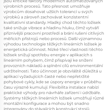
jsou kritické faktory moderních automatizovaných
výrobních procesů. Tato přesnost umožňuje
výrobcům dosahovat užších tolerancí u svých
výrobků a zároveň zachovávat konzistentní
kvalitativní standardy. Hladký chod těchto ložisek
také snižuje vibrace a hladinu hluku, čímž vytváří
příznivější pracovní prostředí a brání rušení citlivých
měřicích přístrojů nebo procesů. Další významnou
výhodou technologie těžkých lineárních ložisek je
energetická účinnost. Nízké třecí vlastnosti těchto
ložisek snižují spotřebu energie v aplikacích s
lineárním pohybem, čímž přispívají ke snížení
provozních nákladů a splnění cílů environmentální
udržitelnosti. Tato účinnost je obzvláště důležitá u
aplikací vyžadujících časté nebo nepřetržité
pohybové cykly, kde se úspory energie v průběhu
času výrazně kumulují. Flexibilita instalace nabízí
praktické výhody pro návrháře zařízení i údržbáře.
Systémy těžkých lineárních ložisek umožňují různé
montážní konfigurace a mohou být snadno
integrovány do stávajících konstrukcí strojů.