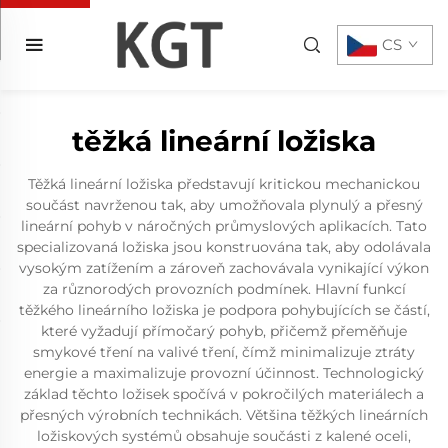
CS
těžká lineární ložiska
Těžká lineární ložiska představují kritickou mechanickou
součást navrženou tak, aby umožňovala plynulý a přesný
lineární pohyb v náročných průmyslových aplikacích. Tato
specializovaná ložiska jsou konstruována tak, aby odolávala
vysokým zatížením a zároveň zachovávala vynikající výkon
za různorodých provozních podmínek. Hlavní funkcí
těžkého lineárního ložiska je podpora pohybujících se částí,
které vyžadují přímočarý pohyb, přičemž přeměňuje
smykové tření na valivé tření, čímž minimalizuje ztráty
energie a maximalizuje provozní účinnost. Technologický
základ těchto ložisek spočívá v pokročilých materiálech a
přesných výrobních technikách. Většina těžkých lineárních
ložiskových systémů obsahuje součásti z kalené oceli,