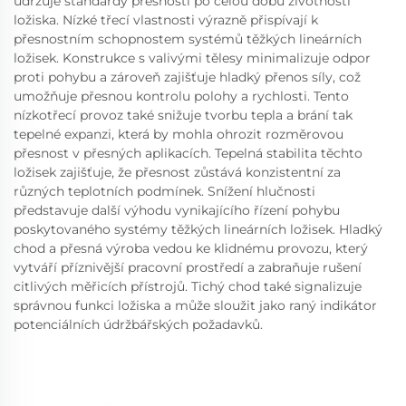
udržuje standardy přesnosti po celou dobu životnosti
ložiska. Nízké třecí vlastnosti výrazně přispívají k
přesnostním schopnostem systémů těžkých lineárních
ložisek. Konstrukce s valivými tělesy minimalizuje odpor
proti pohybu a zároveň zajišťuje hladký přenos síly, což
umožňuje přesnou kontrolu polohy a rychlosti. Tento
nízkotřecí provoz také snižuje tvorbu tepla a brání tak
tepelné expanzi, která by mohla ohrozit rozměrovou
přesnost v přesných aplikacích. Tepelná stabilita těchto
ložisek zajišťuje, že přesnost zůstává konzistentní za
různých teplotních podmínek. Snížení hlučnosti
představuje další výhodu vynikajícího řízení pohybu
poskytovaného systémy těžkých lineárních ložisek. Hladký
chod a přesná výroba vedou ke klidnému provozu, který
vytváří příznivější pracovní prostředí a zabraňuje rušení
citlivých měřicích přístrojů. Tichý chod také signalizuje
správnou funkci ložiska a může sloužit jako raný indikátor
potenciálních údržbářských požadavků.