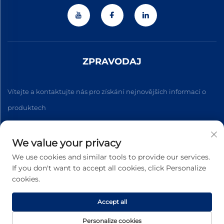
ZPRAVODAJ
Vítejte a kontaktujte nás pro získání nejnovějších informací o
produktech
We value your privacy
Přihlásit se k odběru
We use cookies and similar tools to provide our services.
If you don't want to accept all cookies, click Personalize
cookies.
Copyright © 2026 Zhejiang Jiateng Precision Technology Co.,
Ltd. Všechna práva vyhrazena. -
Zásady ochrany osobních
údajů
Accept all
Personalize cookies