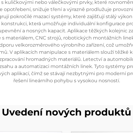
s kuličkovými nebo válečkovými prvky, které rovnoměrně 
 opotřebení, snižuje tření a výrazně prodlužuje provozn
rují pokročilé mazací systémy, které zajišťují stálý výk
í konstrukci, která umožňuje individuální konfigurace p
evnění a nosných kapacit. Aplikace těžkých kolejnic za
s materiálem, CNC strojů, robotických montážních linek
 podporu velkorozměrového výrobního zařízení, což umožň
ů. V aplikacích manipulace s materiálem slouží těžké 
ro zpracování hromadných materiálů. Letectví a automobi
ozsahu a automatizaci montážních linek. Tyto systémy p
ových aplikací, čímž se stávají nezbytnými pro moderní pr
řešení lineárního pohybu s vysokou nosností.
Uvedení nových produktů