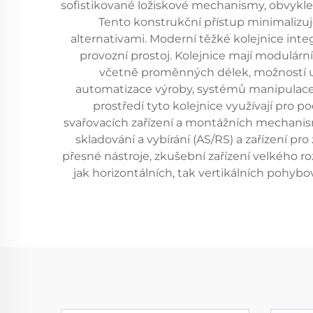
sofistikované ložiskové mechanismy, obvykle 
Tento konstrukční přístup minimalizuje
alternativami. Moderní těžké kolejnice integ
provozní prostoj. Kolejnice mají modulárn
včetně proměnných délek, možností up
automatizace výroby, systémů manipulace 
prostředí tyto kolejnice využívají pro
svařovacích zařízení a montážních mechanism
skladování a vybírání (AS/RS) a zařízení p
přesné nástroje, zkušební zařízení velkého r
jak horizontálních, tak vertikálních pohyb