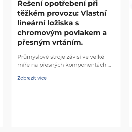
Řešení opotřebení při
těžkém provozu: Vlastní
lineární ložiska s
chromovým povlakem a
přesným vrtáním.
Průmyslové stroje závisí ve velké
míře na přesných komponentách,
aby udržely provozní účinnost a
Zobrazit více
minimalizovaly prostoj. Mezi tyto
kritické komponenty patří lineární
ložisko, které je základním prvkem
umožňujícím hladký a řízený
lineární pohyb...