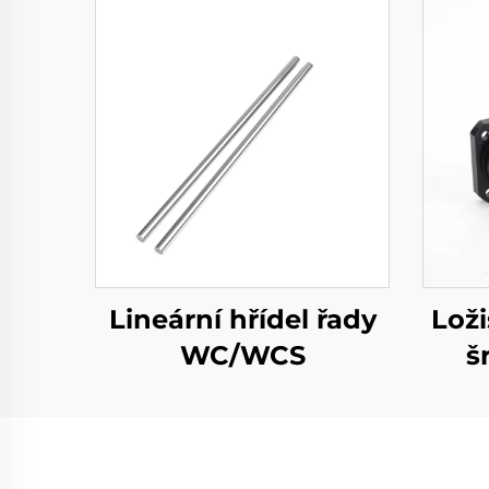
Lineární hřídel řady
Lož
WC/WCS
š