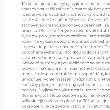
Těžké kolejnice poskytují výjimečnou nosnou
zpracovávat těžší zařízení a materiály bez oh
rozšířených provozních možností výrobních 
systémů jediným, účinnějším systémem těžkých
zachovávají přesnou polohovou přesnost i za 
procesů. Přesné inženýrské řešení vnitřní st
systémy při významném zatížení. Tato stabili
kolejnice vykazují pozoruhodnou odolnost d
korozi a degradaci způsobené prostředím. Pr
poruchami systému. Tato dlouhodobá životnos
vlastnictví během celé provozní životnosti sy
ložiskové systémy a pokročilé technologie m
provozní náklady a eliminuje nutnost častýc
modulárnímu konstrukčnímu uspořádání, které 
umožňuje rychlé nasazení v různých projektec
způsoby připojení umožňují rychlou instalaci 
poskytují výjimečné vlastnosti tlumení vibrac
tlumení vytváří lepší pracovní podmínky pro 
ovlivnit jejich výkon a přesnost. Těžké kole
pokročilé funkce zpětné vazby a monitoringu p