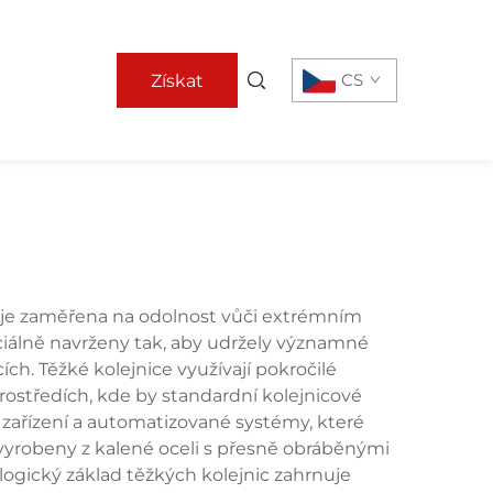
CS
Získat
nabídku
ce je zaměřena na odolnost vůči extrémním
iálně navrženy tak, aby udržely významné
h. Těžké kolejnice využívají pokročilé
ostředích, kde by standardní kolejnicové
e, zařízení a automatizované systémy, které
vyrobeny z kalené oceli s přesně obráběnými
logický základ těžkých kolejnic zahrnuje