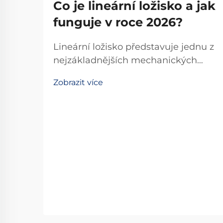
Co je lineární ložisko a jak
funguje v roce 2026?
Lineární ložisko představuje jednu z
nejzákladnějších mechanických
součástek v moderní průmyslové
Zobrazit více
automatizaci a přesné technice. Tyto
specializované zařízení umožňují
hladký, řízený lineární pohyb po
předem určené dráze, čímž se
stávají nepostradatelnými...