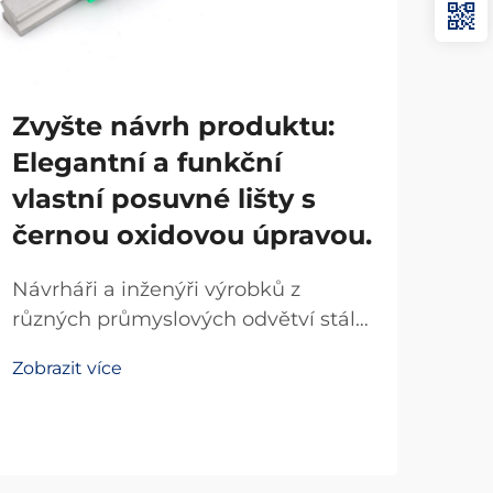
Zvyšte návrh produktu:
Ma
Elegantní a funkční
pr
vlastní posuvné lišty s
Ek
černou oxidovou úpravou.
kl
ox
Návrháři a inženýři výrobků z
OE
různých průmyslových odvětví stále
více uznávají transformační dopad
Pro
Zobrazit více
vysoce kvalitních posuvných lišt jak
ori
na funkčnost, tak na estetický
velk
vzhled. Pokud návrh výrobku
Zobr
kom
vyžaduje přesné pohyby při
kval