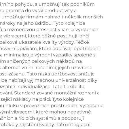
neárního pohybu, a umožňují tak podnikům
mo promítá do vyšší produktivity a
ta umožňuje firmám nahradit několik menších
nároky na jeho údržbu. Tyto kolejnice
ků a rozměrovou přesnost v rámci výrobních
 vibracemi, které běžně postihují lehčí
celkové ukazatele kvality výroby. Těžké
hovým úpravám, které odolávají opotřebení,
a minimalizuje výrobní výpadky spojené s
tvím snížených celkových nákladů na
 alternativními řešeními; jejich uzavřené
ti zásahu. Tato nízká údržbovost snižuje
ce nabízejí výjimečnou univerzálnost díky
hlé individualizace. Tato flexibilita
řování. Standardizované montážní rozhraní a
ející náklady na práci. Tyto kolejnice
dinu hluku v provozních prostředích. Vylepšené
livými vibracemi, které mohou negativně
čních a řídicích systémů a podporují
okoly zajištění kvality. Tato integrační