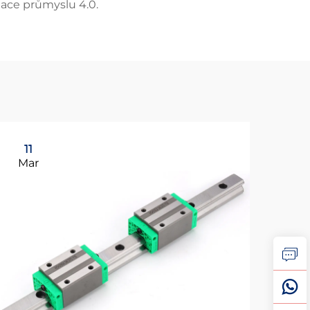
ace průmyslu 4.0.
11
0
Mar
Ap