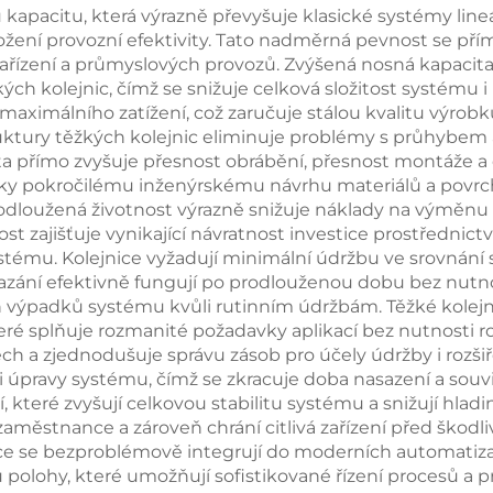
 kapacitu, která výrazně převyšuje klasické systémy li
rožení provozní efektivity. Tato nadměrná pevnost se pří
zařízení a průmyslových provozů. Zvýšená nosná kapaci
 kolejnic, čímž se snižuje celková složitost systému i 
maximálního zatížení, což zaručuje stálou kvalitu výrob
ruktury těžkých kolejnic eliminuje problémy s průhybem a
ta přímo zvyšuje přesnost obrábění, přesnost montáže a 
íky pokročilému inženýrskému návrhu materiálů a povrc
odloužená životnost výrazně snižuje náklady na výměnu 
t zajišťuje vynikající návratnost investice prostřednic
stému. Kolejnice vyžadují minimální údržbu ve srovnání s
azání efektivně fungují po prodlouženou dobu bez nutnos
h výpadků systému kvůli rutinním údržbám. Těžké kolejni
splňuje rozmanité požadavky aplikací bez nutnosti rozsá
h a zjednodušuje správu zásob pro účely údržby i rozši
i úpravy systému, čímž se zkracuje doba nasazení a souvis
í, které zvyšují celkovou stabilitu systému a snižují hla
zaměstnance a zároveň chrání citlivá zařízení před škod
jnice se bezproblémově integrují do moderních automatiza
olohy, které umožňují sofistikované řízení procesů a prot