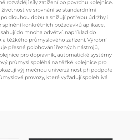
rozvádějí síly zatížení po povrchu kolejnice.
í životnost ve srovnání se standardními
on po dlouhou dobu a snižují potřebu údržby i
ro splnění konkrétních požadavků aplikace,
sahují do mnoha odvětví, například do
 a těžkého průmyslového zařízení. Výrobní
uje přesné polohování řezných nástrojů,
kolejnice pro dopravník, automatické systémy
lový průmysl spoléhá na těžké kolejnice pro
rokazují výjimečnou univerzálnost při podpoře
ůmyslové provozy, které vyžadují spolehlivá