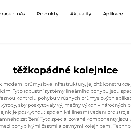
mace o nás
Produkty
Aktuality
Aplikace
těžkopádné kolejnice
ek moderní průmyslové infrastruktury, jejichž konstruk
m. Tyto robustní systémy lineárního pohybu jsou spec
přesnou kontrolu pohybu v různých průmyslových aplikacíc
výroby, aby poskytovaly výjimečný výkon v náročných pr
ejnic je poskytnout spolehlivé lineární vedení pro stroj
namného zatížení. Tyto specializované komponenty jsou 
t mezi pohyblivými částmi a pevnými kolejnicemi. Techno