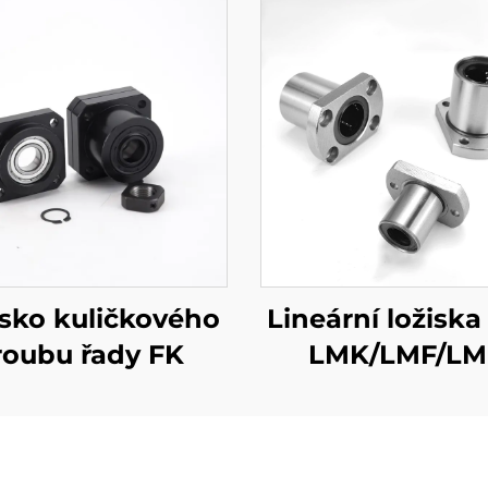
isko kuličkového
Lineární ložiska
roubu řady FK
LMK/LMF/L