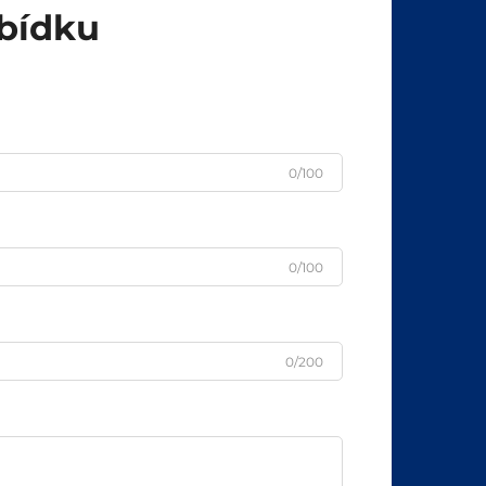
abídku
0/100
0/100
0/200