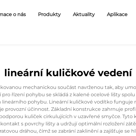
mace o nás
Produkty
Aktuality
Aplikace
lineární kuličkové vedení
stikovanou mechanickou součást navrženou tak, aby umo
í pro řízení pohybu se skládá z kalené ocelové lišty spol
m lineárního pohybu. Lineární kuličkové vodítko funguje 
je provozní účinnost. Základní konstrukce zahrnuje profil
s podporou kuliček cirkulujících v uzavřené smyčce. Tyt
lý kontakt s povrchy lišty a udržují optimální rozložení 
atovou dráhou, čímž se zabrání zaklinění a zajišťuje se h