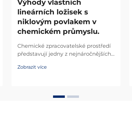
Výhody vlastních
lineárních ložisek s
niklovým povlakem v
chemickém průmyslu.
Chemické zpracovatelské prostředí
představují jedny z nejnáročnějších
provozních výzev pro mechanické
Zobrazit více
komponenty. Průmyslové zařízení,
které zpracovává korozivní
chemikálie, kyseliny a louhové látky,
vyžaduje řešení navržená s precizní
technickou přesností, která zajišťují...