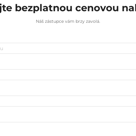
jte bezplatnou cenovou n
Náš zástupce vám brzy zavolá.