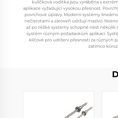
kuličková vodítka jsou vyráběna s extré
aplikace vyžadující vysokou přesnost. Povrchy 
povrchové úpravy. Moderní systémy lineární
nečistotami a zároveň udržují mazivo. Nosnost
až po těžké systémy schopné nést několik tisí
systém různým požadavkům aplikací. Systé
klíčové pro udržení přesnosti za různých p
zatímco korozi
D