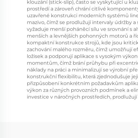
klouzání (stick-slip), často se vyskytující u 
prostředí a zároveň chrání citlivé kompone
uzavřené konstrukci moderních systémů lineá
mazivo, čímž se prodlužují intervaly údržby a
vyžaduje menší poháněcí sílu ve srovnání s a
menších a levnějších pohonných motorů a říd
kompaktní konstrukce strojů, kde jsou kriti
zachování malého rozměru, čímž umožňují efekt
ložisek a podporují aplikace s vysokým výkon
momentům, čímž brání průhybu při excentrick
náklady na práci a minimalizují se výrobní p
konstrukční flexibilitu, která zjednodušuje j
přizpůsobení konkrétním požadavkům aplikac
výkon za různých provozních podmínek a elim
investice v náročných prostředích, prodlužují