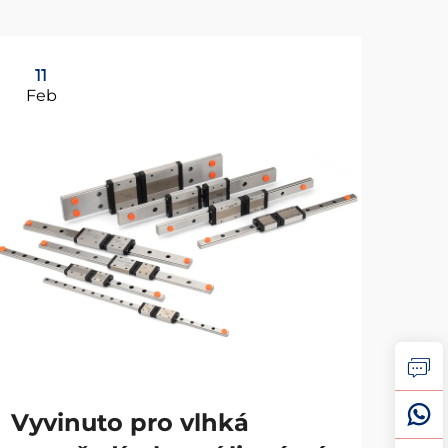
11
1
Feb
Ma
Vyvinuto pro vlhká
Vý