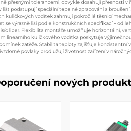
mně přesnými tolerancemi, obvykle dosahují přesnosti v 
lišt podstupují speciální tepelné zpracování a broušení, 
ch kuličkových vodítek zahrnují pokročilé těsnicí mecha
 se výrazně liší podle konstrukčních specifikací – od le
c liber. Flexibilita montáže umožňuje horizontální, verti
m lineárního kuličkového vodítka poskytuje výjimečnou
odmínek zátěže. Stabilita teploty zajišťuje konzistentní
vzdorné povlaky prodlužují životnost zařízení v náročný
oporučení nových produk