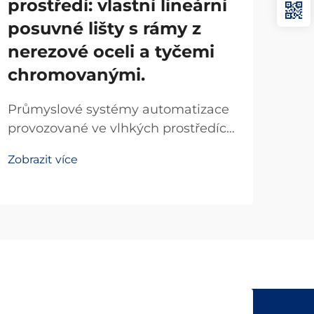
prostředí: vlastní lineární
Vla
posuvné lišty s rámy z
ve
nerezové oceli a tyčemi
lož
chromovanými.
el
vy
Průmyslové systémy automatizace
provozované ve vlhkých prostředích
Prů
čelí jedinečným výzvám, které
tep
Zobrazit více
vyžadují specializované
výz
Zobr
komponenty schopné odolat
zej
vlhkosti, korozi a kontaminaci.
lin
Lineární posuvný prvek navržený
loži
pro takové podmínky musí
kval
obsahovat pokročilé...
vyso