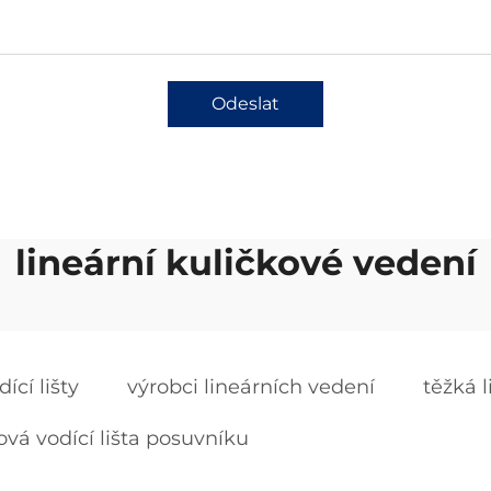
Odeslat
lineární kuličkové vedení
ící lišty
výrobci lineárních vedení
těžká l
ová vodící lišta posuvníku