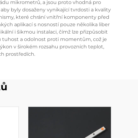
řádu mikrometrů, a jsou proto vhodná pro
aby byly dosaženy vynikající tvrdosti a kvality
nismy, které chrání vnitřní komponenty před
hkých aplikací s nosností pouze několika liber
kální i šikmou instalaci, čímž lze přizpůsobit
 tuhost a odolnost proti momentům, což je
 výkon v širokém rozsahu provozních teplot,
ch prostředích.
tů