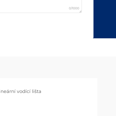
0/1000
ineární vodící lišta