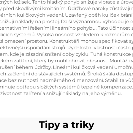
kluzných ložisek. Tento hladký pohyb snižuje vibrace a úro
nty před škodlivými kmitáním. Údržbové nároky zůstáva
rních kuličkových vedení. Uzavřený oběh kuliček brání
 snižují náklady na prostoj. Další významnou výhodou je
lternativními řešeními lineárního pohybu. Tato účinnost
icích systémů. Vysoká nosnost vzhledem k rozměrům činí
cká omezení prostoru. Konstruktéři mohou specifikovat
ivnější uspořádání strojů. Rychlostní vlastnosti často př
em, kde je zásadní snížení doby cyklu. Tuhá konstrukce p
ém zatížení, který by mohl ohrozit přesnost. Montáž i 
řerušení během údržby. Lineární kuličková vedení umožňu
ejich začlenění do stávajících systémů. Široká škála dost
e bez nutnosti nadměrného dimenzování. Stabilita vůč
inuje potřebu složitých systémů tepelné kompenzace. M
 životnost zařízení a snižují náklady na jeho výměnu.
Tipy a triky