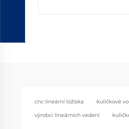
cnc lineární ložiska
kuličkové vod
výrobci lineárních vedení
kuličk