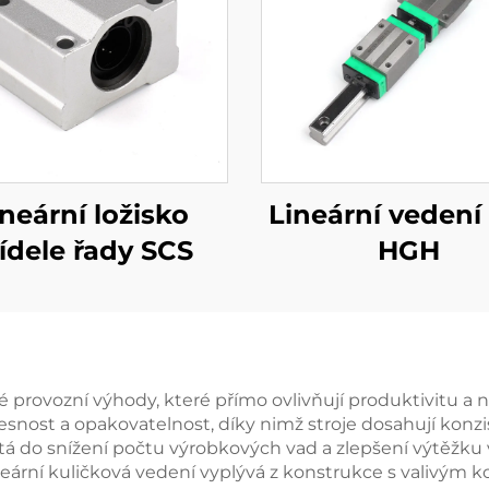
ineární ložisko
Lineární vedení
ídele řady SCS
HGH
 provozní výhody, které přímo ovlivňují produktivitu a 
esnost a opakovatelnost, díky nimž stroje dosahují konz
tá do snížení počtu výrobkových vad a zlepšení výtěžku v
eární kuličková vedení vyplývá z konstrukce s valivým ko