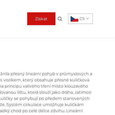
CS
Získat
nabídku
žnila přesný lineární pohyb v průmyslových a
u s vozíkem, který obsahuje přesné kuličková
na principu valivého tření místo klouzavého
ovanou lištu, která slouží jako dráha, zatímco
o kuličky se pohybují po předem stanovených
zátěže. Systém cirkulace umožňuje kuličkám
ladký chod po celé délce zdvihu. Lineární