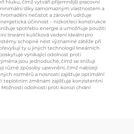
veň hluku, čímž vytváří příjemnější pracovní
jí minimální díky samomazným vlastnostem a
 hromadění nečistot a zároveň udržuje
 energetická účinnost – nízkotřecí konstrukce
 snižuje spotřebu energie a umožňuje použití
 lineární kuličková vedení ideální pro
 systémy schopné nést významné zátěže při
evyšují ty u jiných technologií lineárních
oskytuje vynikající odolnost proti
výměna jsou jednoduché, čímž se snižují
jí různé způsoby upevnění, čímž nabízejí
upných rozměrů a nosností zajišťuje optimální
i teplotním změnám zajišťuje konzistentní
ožnosti odolnosti proti korozi chrání