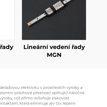
 řady
Lineární vedení řady
MGN
nákladovou efektivitu v prostředích výroby a
istentní polohové přesnosti splňující náročné
ýroby, což přímo ovlivňuje ziskovost
ntaktem, která eliminuje jev tzv. lepení-