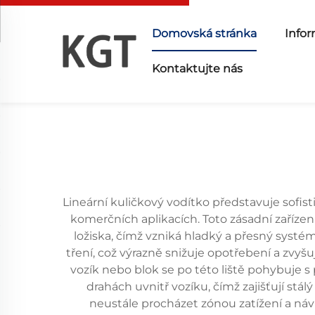
Domovská stránka
Infor
Kontaktujte nás
Lineární kuličkový vodítko představuje sofi
komerčních aplikacích. Toto zásadní zařízen
ložiska, čímž vzniká hladký a přesný systé
tření, což výrazně snižuje opotřebení a zvyšu
vozík nebo blok se po této liště pohybuje 
drahách uvnitř vozíku, čímž zajišťují stá
neustále procházet zónou zatížení a návr