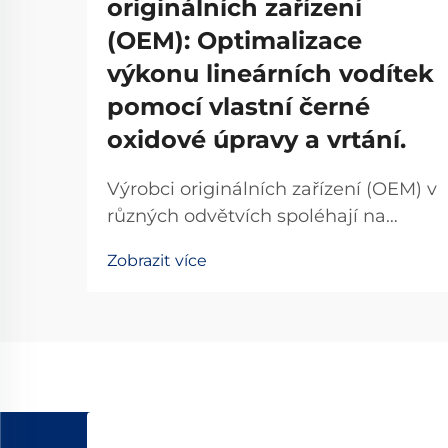
originálních zařízení
(OEM): Optimalizace
výkonu lineárních vodítek
pomocí vlastní černé
oxidové úpravy a vrtání.
Výrobci originálních zařízení (OEM) v
různých odvětvích spoléhají na
přesné systémy pohybu, aby zajistili
Zobrazit více
vynikající výkon svých strojů a
zařízení. Výběr vhodných
komponent pro lineární pohyb
přímo ovlivňuje spolehlivost
výrobku...