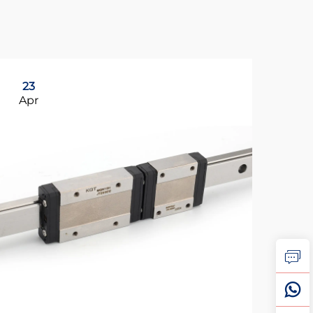
23
2
Apr
Ap