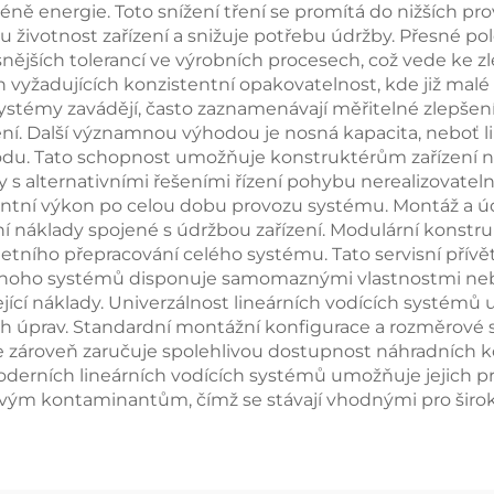
éně energie. Toto snížení tření se promítá do nižších p
 životnost zařízení a snižuje potřebu údržby. Přesné po
ších tolerancí ve výrobních procesech, což vede ke zle
ch vyžadujících konzistentní opakovatelnost, kde již mal
stémy zavádějí, často zaznamenávají měřitelné zlepšení
Další významnou výhodou je nosná kapacita, neboť lin
du. Tato schopnost umožňuje konstruktérům zařízení n
 s alternativními řešeními řízení pohybu nerealizovateln
ntní výkon po celou dobu provozu systému. Montáž a úd
ovní náklady spojené s údržbou zařízení. Modulární kon
ního přepracování celého systému. Tato servisní přívě
y. Mnoho systémů disponuje samomaznými vlastnostmi n
sející náklady. Univerzálnost lineárních vodících systémů
ích úprav. Standardní montážní konfigurace a rozměrové 
ace zároveň zaručuje spolehlivou dostupnost náhradních
derních lineárních vodících systémů umožňuje jejich 
lovým kontaminantům, čímž se stávají vhodnými pro širok