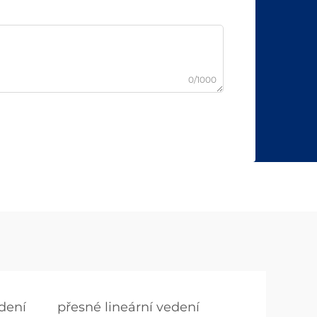
0/1000
dení
přesné lineární vedení