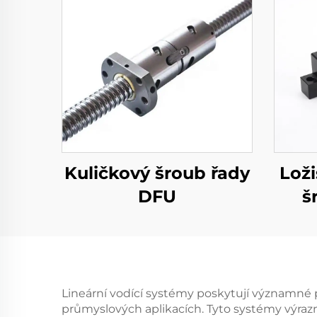
Kuličkový šroub řady
Lož
DFU
š
Lineární vodící systémy poskytují významné pr
průmyslových aplikacích. Tyto systémy výrazně