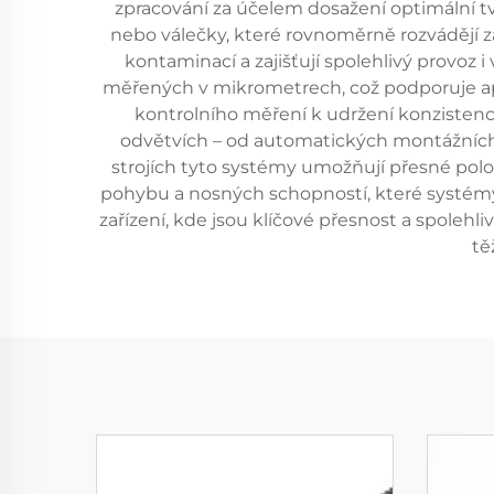
zpracování za účelem dosažení optimální tvr
nebo válečky, které rovnoměrně rozvádějí z
kontaminací a zajišťují spolehlivý provo
měřených v mikrometrech, což podporuje apl
kontrolního měření k udržení konzistence
odvětvích – od automatických montážních l
strojích tyto systémy umožňují přesné poloh
pohybu a nosných schopností, které systémy 
zařízení, kde jsou klíčové přesnost a spoleh
tě