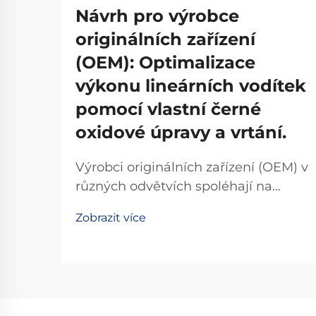
Návrh pro výrobce
originálních zařízení
(OEM): Optimalizace
výkonu lineárních vodítek
pomocí vlastní černé
oxidové úpravy a vrtání.
Výrobci originálních zařízení (OEM) v
různých odvětvích spoléhají na
přesné systémy pohybu, aby zajistili
Zobrazit více
vynikající výkon svých strojů a
zařízení. Výběr vhodných
komponent pro lineární pohyb
přímo ovlivňuje spolehlivost
výrobku...