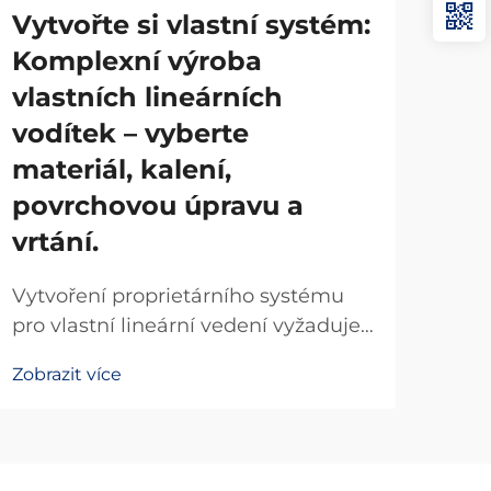
Vytvořte si vlastní systém:
Co 
Komplexní výroba
ja
vlastních lineárních
Line
vodítek – vyberte
pre
materiál, kalení,
umož
Zobr
povrchovou úpravu a
poh
apli
vrtání.
kom
a je
Vytvoření proprietárního systému
polo
pro vlastní lineární vedení vyžaduje
strategická rozhodnutí v oblasti
Zobrazit více
výběru materiálů, kalících procesů,
specifikací povrchové úpravy a
přesných vrtacích technik. Výrobní
organizace, které vyvíjejí kompletní