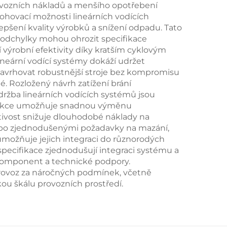
rovozních nákladů a menšího opotřebení
lohovací možnosti lineárních vodících
pšení kvality výrobků a snížení odpadu. Tato
é odchylky mohou ohrozit specifikace
 výrobní efektivity díky kratším cyklovým
eární vodící systémy dokáží udržet
avrhovat robustnější stroje bez kompromisu
é. Rozložený návrh zatížení brání
ržba lineárních vodících systémů jsou
strukce umožňuje snadnou výměnu
tivost snižuje dlouhodobé náklady na
ebo zjednodušenými požadavky na mazání,
 umožňuje jejich integraci do různorodých
specifikace zjednodušují integraci systému a
 komponent a technické podpory.
provoz za náročných podmínek, včetně
ou škálu provozních prostředí.