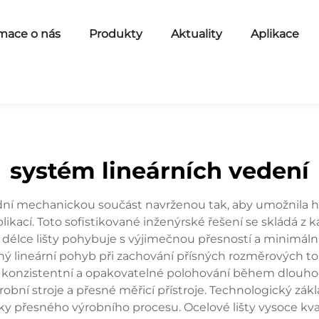
mace o nás
Produkty
Aktuality
Aplikace
systém lineárních vedení
adní mechanickou součást navrženou tak, aby umožnila 
ací. Toto sofistikované inženýrské řešení se skládá z ka
délce lišty pohybuje s výjimečnou přesností a minimáln
ný lineární pohyb při zachování přísných rozměrových to
 konzistentní a opakovatelné polohování během dlouhod
robní stroje a přesné měřicí přístroje. Technologický zá
ky přesného výrobního procesu. Ocelové lišty vysoce kval