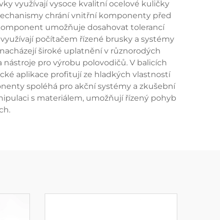
ky využívají vysoce kvalitní ocelové kuličky
í mechanismy chrání vnitřní komponenty před
to komponent umožňuje dosahovat tolerancí
využívají počítačem řízené brusky a systémy
 nacházejí široké uplatnění v různorodých
nástroje pro výrobu polovodičů. V balicích
ké aplikace profitují ze hladkých vlastností
ponenty spoléhá pro akční systémy a zkušební
anipulaci s materiálem, umožňují řízený pohyb
ch.