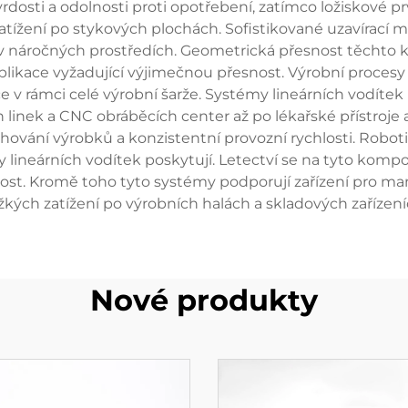
dosti a odolnosti proti opotřebení, zatímco ložiskové prv
atížení po stykových plochách. Sofistikované uzavírac
z i v náročných prostředích. Geometrická přesnost těch
ikace vyžadující výjimečnou přesnost. Výrobní procesy 
 v rámci celé výrobní šarže. Systémy lineárních vodítek
inek a CNC obráběcích center až po lékařské přístroje a 
ování výrobků a konzistentní provozní rychlosti. Robotic
lineárních vodítek poskytují. Letectví se na tyto kom
livost. Kromě toho tyto systémy podporují zařízení pro m
žkých zatížení po výrobních halách a skladových zařízení
Nové produkty