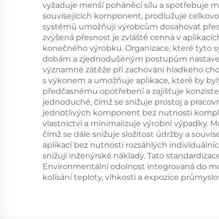
vyžaduje menší poháněcí sílu a spotřebuje m
souvisejících komponent, prodlužuje celkovou
systémů umožňují výrobcům dosahovat přesněj
zvýšená přesnost je zvláště cenná v aplikací
konečného výrobku. Organizace, které tyto sy
dobám a zjednodušeným postupům nastavení. 
významné zátěže při zachování hladkého cho
s výkonem a umožňuje aplikace, které by byly
předčasnému opotřebení a zajišťuje konziste
jednoduché, čímž se snižuje prostoj a prac
jednotlivých komponent bez nutnosti komplet
vlastnictví a minimalizuje výrobní výpadk
čímž se dále snižuje složitost údržby a souvi
aplikací bez nutnosti rozsáhlých individuáln
snižují inženýrské náklady. Tato standardiz
Environmentální odolnost integrovaná do mo
kolísání teploty, vlhkosti a expozice průmys