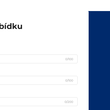
vlastní řešení od konce do konce …
abídku
0/100
0/100
0/200