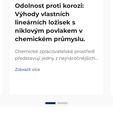
Odolnost proti korozi:
Výhody vlastních
lineárních ložisek s
niklovým povlakem v
chemickém průmyslu.
Chemické zpracovatelské prostředí
představují jedny z nejnáročnějších
provozních výzev pro mechanické
Zobrazit více
komponenty. Průmyslové zařízení,
které zpracovává korozivní
chemikálie, kyseliny a louhové látky,
vyžaduje řešení navržená s precizní
technickou přesností, která zajišťují...