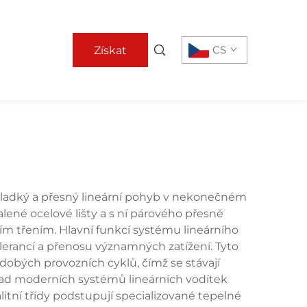
CS
Získat
nabídku
hladký a přesný lineární pohyb v nekonečném
lené ocelové lišty a s ní párového přesně
ím třením. Hlavní funkcí systému lineárního
lerancí a přenosu významných zatížení. Tyto
obých provozních cyklů, čímž se stávají
klad moderních systémů lineárních vodítek
itní třídy podstupují specializované tepelné