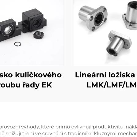
isko kuličkového
Lineární ložiska
roubu řady EK
LMK/LMF/L
ovozní výhody, které přímo ovlivňují produktivitu, nákl
 snižují tření ve srovnání s tradičními kluznými mechani