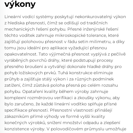
výkony
Lineární vodící systémy poskytují nekonkurovatelný výkon
z hlediska přesnosti, čímž se odlišují od tradičních
mechanických řešení pohybu. Přesné inženýrské řešení
těchto vodítek zahrnuje mikroskopické tolerance, které
zajišťují polohovou přesnost v řádu setin milimetru, a díky
tomu jsou ideální pro aplikace vyžadující přesnou
opakovatelnost. Tato výjimečná přesnost vyplývá z pečlivě
vyráběných povrchů dráhy, které podstupují procesy
přesného broušení a vytvářejí dokonale hladké dráhy pro
pohyb ložiskových prvků. Tuhá konstrukce eliminuje
průhyb a zajišťuje stálý výkon i za různých podmínek
zatížení, čímž zůstává poloha přesná po celém rozsahu
pohybu. Opataření kvality během výroby zahrnuje
komplexní rozměrovou verifikaci a zkoušky výkonu, aby
bylo zaručeno, že každé lineární vodítko splňuje přísné
specifikace přesnosti. Přesnostní vlastnosti přinášejí
zákazníkům přímé výhody ve formě vyšší kvality
konečných výrobků, snížení množství odpadu a zlepšení
konzistence výroby. V polovodičovém průmyslu umožňuje