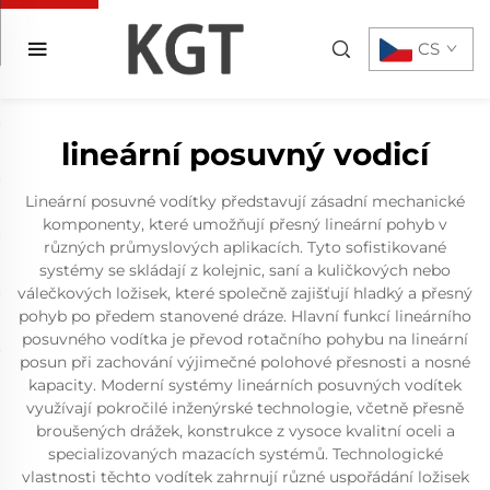
CS
lineární posuvný vodicí
Lineární posuvné vodítky představují zásadní mechanické
komponenty, které umožňují přesný lineární pohyb v
různých průmyslových aplikacích. Tyto sofistikované
systémy se skládají z kolejnic, saní a kuličkových nebo
válečkových ložisek, které společně zajišťují hladký a přesný
pohyb po předem stanovené dráze. Hlavní funkcí lineárního
posuvného vodítka je převod rotačního pohybu na lineární
posun při zachování výjimečné polohové přesnosti a nosné
kapacity. Moderní systémy lineárních posuvných vodítek
využívají pokročilé inženýrské technologie, včetně přesně
broušených drážek, konstrukce z vysoce kvalitní oceli a
specializovaných mazacích systémů. Technologické
vlastnosti těchto vodítek zahrnují různé uspořádání ložisek