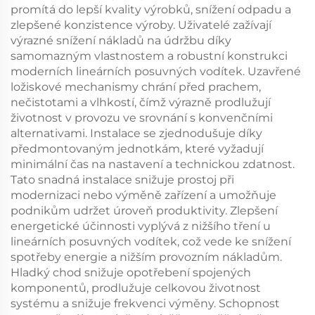
promítá do lepší kvality výrobků, snížení odpadu a
zlepšené konzistence výroby. Uživatelé zažívají
výrazné snížení nákladů na údržbu díky
samomazným vlastnostem a robustní konstrukci
moderních lineárních posuvných vodítek. Uzavřené
ložiskové mechanismy chrání před prachem,
nečistotami a vlhkostí, čímž výrazně prodlužují
životnost v provozu ve srovnání s konvenčními
alternativami. Instalace se zjednodušuje díky
předmontovaným jednotkám, které vyžadují
minimální čas na nastavení a technickou zdatnost.
Tato snadná instalace snižuje prostoj při
modernizaci nebo výměně zařízení a umožňuje
podnikům udržet úroveň produktivity. Zlepšení
energetické účinnosti vyplývá z nižšího tření u
lineárních posuvných vodítek, což vede ke snížení
spotřeby energie a nižším provozním nákladům.
Hladký chod snižuje opotřebení spojených
komponentů, prodlužuje celkovou životnost
systému a snižuje frekvenci výměny. Schopnost