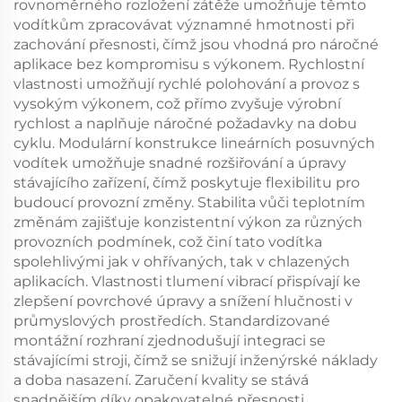
rovnoměrného rozložení zátěže umožňuje těmto
vodítkům zpracovávat významné hmotnosti při
zachování přesnosti, čímž jsou vhodná pro náročné
aplikace bez kompromisu s výkonem. Rychlostní
vlastnosti umožňují rychlé polohování a provoz s
vysokým výkonem, což přímo zvyšuje výrobní
rychlost a naplňuje náročné požadavky na dobu
cyklu. Modulární konstrukce lineárních posuvných
vodítek umožňuje snadné rozšiřování a úpravy
stávajícího zařízení, čímž poskytuje flexibilitu pro
budoucí provozní změny. Stabilita vůči teplotním
změnám zajišťuje konzistentní výkon za různých
provozních podmínek, což činí tato vodítka
spolehlivými jak v ohřívaných, tak v chlazených
aplikacích. Vlastnosti tlumení vibrací přispívají ke
zlepšení povrchové úpravy a snížení hlučnosti v
průmyslových prostředích. Standardizované
montážní rozhraní zjednodušují integraci se
stávajícími stroji, čímž se snižují inženýrské náklady
a doba nasazení. Zaručení kvality se stává
snadnějším díky opakovatelné přesnosti