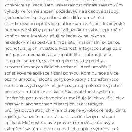
konkrétní aplikace. Tato univerzálnost přináší zákazníkům
výhody ve formě snížení požadavků na skladové zásoby,
zjednodušení správy náhradních dílů a umožnění
standardizace napříč více platformami zařízení. Inženýrské
podporové služby pomáhají zákazníkům vybrat optimální
konfigurace, které vyvažují požadavky na výkon s
nákladovými aspekty, a tím zajišťují maximální přidanou
hodnotu z jejich investice. Možnosti integrace sahají dále
než pouze mechanická kompatibilita – zahrnují také
integraci senzorů, systémů zpětné vazby polohy a
automatizovaných řídicích rozhraní, které umožňují
sofistikované aplikace řízení pohybu. Konfigurace s více
osami umožňují složité pohybové vzory a transformace
souřadnicových systémů, jež podporují pokročilé výrobní
procesy a robotické aplikace. Škálovatelnost systémů
lineárních posuvných vodítek umožňuje jejich využití jak v
přesných laboratorních přístrojích, tak v těžkých
průmyslových strojích v rámci stejné výrobkové řady, čímž
zajišťuje konzistenci a známost napříč různými stupni
aplikací. Možnost úprav v provozu umožňuje úpravy a
vylepšení systému bez nutnosti jeho úplné výměny, což