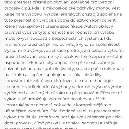
tato přesnost přesné polohování potřebné pro výrobní
procesy čipů, kde již mikroskopické odchylky mohou vést
ke selhání výrobku. Výroba lékařských přístrojů spoléhá na
tuto přesnost při výrobě životně důležitých komponent,
které musí splňovat přesné specifikace. Automobilový
průmysl využívá tyto přesnostní schopnosti při výrobě
motorových součástí a bezpečnostních systémů, kde
rozměrová přesnost přímo ovlivňuje výkon a spolehlivost.
Výzkumné a vývojové aplikace profitují z možnosti vytvářet
přesné testovací podmínky a opakovatelné experimentální
uspořádání. Ekonomický dopad této přesnosti zahrnuje
snížení nákladů na kontrolu kvality, snížení počtu reklamací
na záruku a zlepšení spokojenosti zákazníků díky
konzistentní kvalitě výrobků. Investice do technologie
lineárních vodítek přináší výhody ve formě zvýšené výrobní
výtěžnosti a snížených nároků na přepracování. Přesnostní
výkon také umožňuje výrobcům dosahovat užších
konstrukčních tolerancí, což vede k kompaktnějším a
účinnějším výrobkům. Dlouhodobá stabilita přesnostního
výkonu zajišťuje, že zařízení udržuje svou přesnost po celou
dobu provozu, čímž poskytuje trvalou hodnotu a snižuje
nutnost časté kalibrace nebo úpravy.