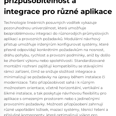
přizpůsobitelnost a
integrace pro různé aplikace
Technologie lineárních posuvných vodítek vykazuje
pozoruhodnou univerzálnost, která umožňuje
bezproblémovou integraci do různorodých průmyslových
aplikací a provozních požadavků. Modulární návrhový
přístup umožňuje inženýrům konfigurovat systémy, které
přesně odpovídají konkrétním požadavkům na nosnost,
dráhu pohybu, rychlost a provozní podmínky, aniž by došlo
ke zhoršení výkonu nebo spolehlivosti. Standardizované
montážní rozhraní zajišťují kompatibilitu se stávajícími
rámci zařízení, čímž se snižuje složitost integrace a
minimalizují se požadavky na úpravy během instalace či
modernizace. Tato přizpůsobivost sahá i k různým
možnostem orientace, včetně horizontální, vertikální a
šikmé instalace, a tak poskytuje návrhovou flexibilitu pro
aplikace s omezeným prostorem nebo s jedinečnými
provozními požadavky. Možnosti přizpůsobení zahrnují
různé uspořádání ložisek, mazací systémy, těsnicí řešení a
příslušné komponenty, které optimalizují výkon pro