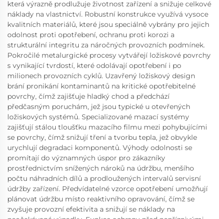
která výrazně prodlužuje životnost zařízení a snižuje celkové
náklady na vlastnictví. Robustní konstrukce využívá vysoce
kvalitních materiálů, které jsou speciálně vybrány pro jejich
odolnost proti opotřebení, ochranu proti korozi a
strukturální integritu za náročných provozních podmínek.
Pokročilé metalurgické procesy vytvářejí ložiskové povrchy
s vynikající tvrdostí, které odolávají opotřebení i po
milionech provozních cyklů. Uzavřený ložiskový design
brání pronikání kontaminantů na kritické opotřebitelné
povrchy, čímž zajišťuje hladký chod a předchází
předčasným poruchám, jež jsou typické u otevřených
ložiskových systémů. Specializované mazací systémy
zajišťují stálou tloušťku mazacího filmu mezi pohybujícími
se povrchy, čímž snižují tření a tvorbu tepla, jež obvykle
urychlují degradaci komponentů. Výhody odolnosti se
promítají do významných úspor pro zákazníky
prostřednictvím snížených nároků na údržbu, menšího
počtu náhradních dílů a prodloužených intervalů servisní
údržby zařízení. Předvídatelné vzorce opotřebení umožňují
plánovat údržbu místo reaktivního opravování, čímž se
zvyšuje provozní efektivita a snižují se náklady na