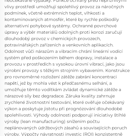
neočekávané výpadky. Funkce ochrany před nepříznivými
vlivy prostředí umožňují spolehlivý provoz za náročných
podmínek, včetně extrémních teplot, vlhkosti a
kontaminovaných atmosfér, které by rychle poškodily
alternativní pohybové systémy. Ochranné povrchové
úpravy a výběr materiálů odolných proti korozi zaručují
dlouhodobý provoz v chemických provozech,
potravinářských zařízeních a venkovních aplikacích.
Odolnost vůči nárazům a vibracím chrání lineární vodící
systém před poškozením během dopravy, instalace a
provozu v prostředích s vysokou úrovní vibrací, jako jsou
výrobní provozy s těžkým strojním vybavením. Konstrukce
pro rovnoměrné rozložení zátěže zabrání koncentraci
napětí, jež by mohla vést k předčasnému selhání, a
umožňuje těmto vodítkám zvládat dynamické zátěže a
nárazové síly bez degradace. Záruka kvality zahrnuje
zrychlené životnostní testování, které ověřuje očekávaný
výkon a poskytuje jistotu při prognózování dlouhodobé
spolehlivosti. Výhody odolnosti podporují iniciativy štíhlé
výroby (lean manufacturing) snížením počtu
neplánovaných údržbových zásahů a souvisejících poruch
výroby. Výpočty návratnosti investic (ROI) konzistentně