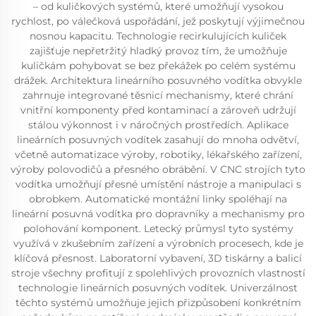
– od kuličkových systémů, které umožňují vysokou
rychlost, po válečková uspořádání, jež poskytují výjimečnou
nosnou kapacitu. Technologie recirkulujících kuliček
zajišťuje nepřetržitý hladký provoz tím, že umožňuje
kuličkám pohybovat se bez překážek po celém systému
drážek. Architektura lineárního posuvného vodítka obvykle
zahrnuje integrované těsnicí mechanismy, které chrání
vnitřní komponenty před kontaminací a zároveň udržují
stálou výkonnost i v náročných prostředích. Aplikace
lineárních posuvných vodítek zasahují do mnoha odvětví,
včetně automatizace výroby, robotiky, lékařského zařízení,
výroby polovodičů a přesného obrábění. V CNC strojích tyto
vodítka umožňují přesné umístění nástroje a manipulaci s
obrobkem. Automatické montážní linky spoléhají na
lineární posuvná vodítka pro dopravníky a mechanismy pro
polohování komponent. Letecký průmysl tyto systémy
využívá v zkušebním zařízení a výrobních procesech, kde je
klíčová přesnost. Laboratorní vybavení, 3D tiskárny a balicí
stroje všechny profitují z spolehlivých provozních vlastností
technologie lineárních posuvných vodítek. Univerzálnost
těchto systémů umožňuje jejich přizpůsobení konkrétním