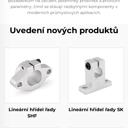
požadavkům na zatížení, podmínky prostředí a provozní
parametry, čímž se stávají nezbytnými komponenty v
moderních průmyslových aplikacích.
Uvedení nových produktů
Lineární hřídel řady
Lineární hřídel řady SK
SHF