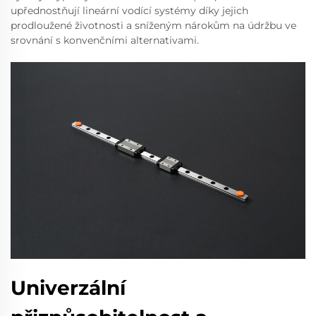
upřednostňují lineární vodící systémy díky jejich
prodloužené životnosti a sníženým nárokům na údržbu ve
srovnání s konvenčními alternativami.
Univerzální