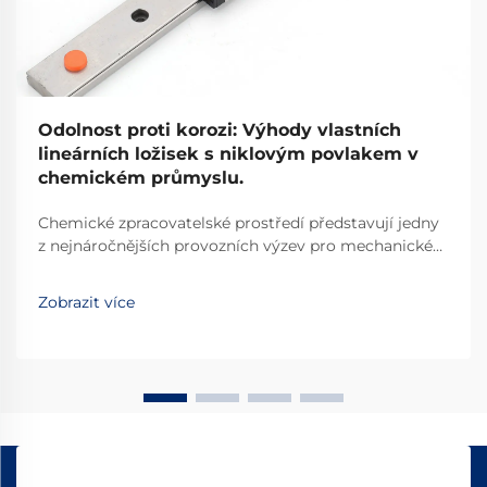
Odolnost proti korozi: Výhody vlastních
lineárních ložisek s niklovým povlakem v
chemickém průmyslu.
Chemické zpracovatelské prostředí představují jedny
z nejnáročnějších provozních výzev pro mechanické
komponenty. Průmyslové zařízení, které zpracovává
korozivní chemikálie, kyseliny a louhové látky,
Zobrazit více
vyžaduje řešení navržená s precizní technickou
přesností, která zajišťují...