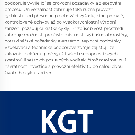
podporuje vyvíjející se provozní požadavky a zlepšování
procesů. Univerzálnost zahrnuje také různé provozní
rychlosti – od přesného polohování vyžadujícího pomalé,
kontrolované pohyby až po vysokorychlostní výrobní
zařízení požadující krátké cykly. Přizpůsobivost prostředí
zahrnuje možnosti pro čisté místnosti, výbušné atmosféry,
potravinářské požadavky a extrémní teplotní podmínky.
Vzdělávací a technické podporové zdroje zajišťují, že
zákazníci dokážou plně využít všech schopností svých
systémů lineárních posuvných vodítek, čímž maximalizují
návratnost investice a provozní efektivitu po celou dobu
životního cyklu zařízení.