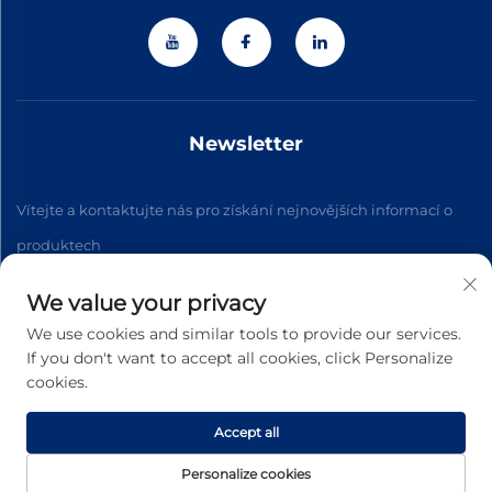
Newsletter
Vítejte a kontaktujte nás pro získání nejnovějších informací o
produktech
We value your privacy
Přihlásit se k odběru
We use cookies and similar tools to provide our services.
If you don't want to accept all cookies, click Personalize
cookies.
Copyright © 2026 Zhejiang Jiateng Precision Technology Co.,
Ltd. Všechna práva vyhrazena. -
Zásady ochrany soukromí
Accept all
Personalize cookies