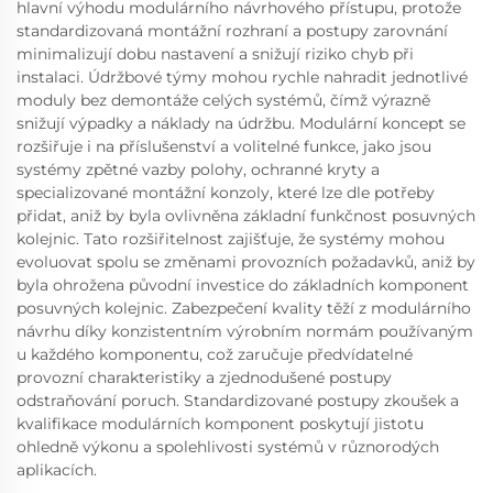
hlavní výhodu modulárního návrhového přístupu, protože
standardizovaná montážní rozhraní a postupy zarovnání
minimalizují dobu nastavení a snižují riziko chyb při
instalaci. Údržbové týmy mohou rychle nahradit jednotlivé
moduly bez demontáže celých systémů, čímž výrazně
snižují výpadky a náklady na údržbu. Modulární koncept se
rozšiřuje i na příslušenství a volitelné funkce, jako jsou
systémy zpětné vazby polohy, ochranné kryty a
specializované montážní konzoly, které lze dle potřeby
přidat, aniž by byla ovlivněna základní funkčnost posuvných
kolejnic. Tato rozšiřitelnost zajišťuje, že systémy mohou
evoluovat spolu se změnami provozních požadavků, aniž by
byla ohrožena původní investice do základních komponent
posuvných kolejnic. Zabezpečení kvality těží z modulárního
návrhu díky konzistentním výrobním normám používaným
u každého komponentu, což zaručuje předvídatelné
provozní charakteristiky a zjednodušené postupy
odstraňování poruch. Standardizované postupy zkoušek a
kvalifikace modulárních komponent poskytují jistotu
ohledně výkonu a spolehlivosti systémů v různorodých
aplikacích.