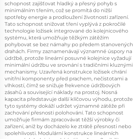
schopnost zajišťovat hladký a přesný pohyb s
minimálním třením, což se promítá do nižší
spotřeby energie a prodloužení životnosti zařízení.
Tato schopnost snižovat tření vyplývá z pokročilé
technologie ložisek integrované do kolejnicového
systému, která umožňuje těžkým zátěžím
pohybovat se bez námahy po předem stanovených
drahách. Firmy zaznamenávají významné úspory na
údržbě, protože lineární posuvné kolejnice vyžadují
minimální údržbu ve srovnání s tradičními kluznými
mechanismy. Uzavřená konstrukce ložisek chrání
vnitřní komponenty před prachem, nečistotami a
vlhkostí, čímž se snižuje frekvence údržbových
zásahů a související náklady na prostoj. Nosná
kapacita představuje další klíčovou výhodu, protože
tyto systémy dokáží udržet významné zátěže při
zachování přesnosti polohování. Tato schopnost
umožňuje firmám zpracovávat těžší výrobky či
zařízení, aniž by docházelo ke ztrátě přesnosti nebo
spolehlivosti. Modulární konstrukce lineárních