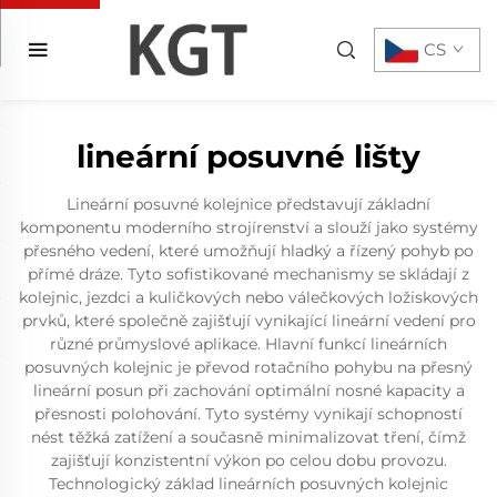
CS
lineární posuvné lišty
Lineární posuvné kolejnice představují základní
komponentu moderního strojírenství a slouží jako systémy
přesného vedení, které umožňují hladký a řízený pohyb po
přímé dráze. Tyto sofistikované mechanismy se skládají z
kolejnic, jezdci a kuličkových nebo válečkových ložiskových
prvků, které společně zajišťují vynikající lineární vedení pro
různé průmyslové aplikace. Hlavní funkcí lineárních
posuvných kolejnic je převod rotačního pohybu na přesný
lineární posun při zachování optimální nosné kapacity a
přesnosti polohování. Tyto systémy vynikají schopností
nést těžká zatížení a současně minimalizovat tření, čímž
zajišťují konzistentní výkon po celou dobu provozu.
Technologický základ lineárních posuvných kolejnic