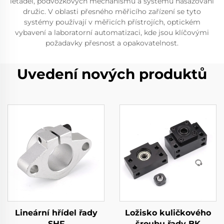
letadel, podvozkových mechanismů a systémů nasazování
družic. V oblasti přesného měřicího zařízení se tyto
systémy používají v měřicích přístrojích, optickém
vybavení a laboratorní automatizaci, kde jsou klíčovými
požadavky přesnost a opakovatelnost.
Uvedení nových produktů
Lineární hřídel řady
Ložisko kuličkového
SHF
šroubu řady BK