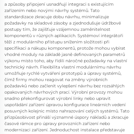
a způsoby připojení usnadňují integraci s existujícím
zařízením nebo novými návrhy systémů. Tato
standardizace zkracuje dobu návrhu, minimalizuje
požadavky na skladové zásoby a zjednodušuje údržbové
postupy tím, že zajišťuje vzájemnou zaměnitelnost
komponentů v různých aplikacích. Systémoví integrátoři
těží z modulárního přístupu snížením složitosti při
specifikaci a nákupu komponentů, protože mohou vybírat
vhodné moduly na základě jasně definovaných parametrů
výkonu místo toho, aby řídili náročné požadavky na vlastní
technický návrh. Flexibilita vlastní modulárnímu návrhu
umožňuje rychlé vytváření prototypů a úpravy systémů,
čímž firmy mohou reagovat na změny výrobních
požadavků nebo začlenit vylepšení návrhu bez rozsáhlých
opakovaných návrhových prací. Výrobní provozy mohou
snadno překonfigurovat výrobní linky nebo upravit
uspořádání zařízení úpravou konfigurace lineárních vedení
posuvných kolejnic místo nahrazování celých systémů. Tato
přizpůsobivost přináší významné úspory nákladů a zkracuje
časové rámce pro úpravy provozních zařízení nebo
modernizaci zařízení. Jednoduchost instalace představuje