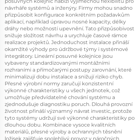
posuvných kolejnic nabízí výjimečnou flexibilitu pro
návrháře systémů a inženýry. Firmy mohou snadno
přizpůsobit konfigurace konkrétním požadavkům
aplikací, například úpravou nosné kapacity, délky
dráhy nebo možností upevnění. Tato přizpůsobivost
snižuje složitost návrhu a urychluje časové rámce
realizace projektů. Jednoduchost instalace přináší
okamžité výhody pro údržbové týmy i systémové
integrátory. Lineární posuvné kolejnice jsou
vybaveny standardizovanými montážními
rozhraními a přímočarými postupy zarovnání, které
minimalizují dobu instalace a snižují riziko chyb.
Přesné výrobní normy zaručují konzistentní
výkonné charakteristiky u všech jednotek, což
umožňuje předvídatelné chování systému a
zjednodušuje diagnostiku poruch. Dlouhá provozní
životnost přináší významný návrat investic, protože
tyto systémy udržují své výkonné charakteristiky po
dlouhou dobu. Kombinace vysoce kvalitních
materiálů, přesné výroby a ochranných těsnění
ložisek zajišťuje spolehlivý provoz v náročných