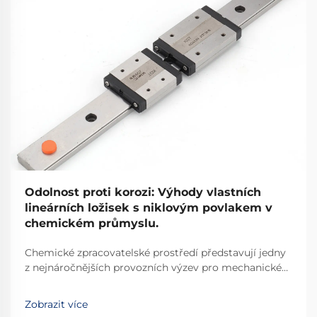
Odolnost proti korozi: Výhody vlastních
lineárních ložisek s niklovým povlakem v
chemickém průmyslu.
Chemické zpracovatelské prostředí představují jedny
z nejnáročnějších provozních výzev pro mechanické
komponenty. Průmyslové zařízení, které zpracovává
korozivní chemikálie, kyseliny a louhové látky,
Zobrazit více
vyžaduje řešení navržená s precizní technickou