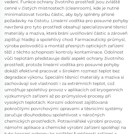
vedení. Funkce ochrany životního prostředí jsou zvláště
cenné v čistých místnostech (cleanroom), kde je nutné
minimalizovat tvorbu částic, aby byly splněny přísné
požadavky na čistotu. Lineární vodítka pro posuvné pohyby
navržená pro tyto prostředí obsahují specializované těsnicí
materiály a maziva, která brání uvolňování částic a zároveň
zajišťují hladký a spolehlivý chod. Farmaceutický průmysl,
výroba polovodičů a montáž přesných optických zařízení
těží z těchto schopností kontroly kontaminace. Odolnost
vůči teplotám představuje další aspekt ochrany životního
prostředí, protože lineární vodítka pro posuvné pohyby
dokáží efektivně pracovat v širokém rozmezí teplot bez
degradace výkonu. Speciální těsnicí materiály a maziva si
zachovávají své vlastnosti i za extrémních teplot, což
umožňuje spolehlivý provoz v aplikacích od kryogenních
výzkumných zařízení až po průmyslové procesy při
vysokých teplotách. Korozní odolnost zajišťovaná
pokročilými povrchovými úpravami a těsnicími systémy
zaručuje dlouhodobou spolehlivost v náročných
chemických prostředích. Potravinářské výrobní provozy,
námořní aplikace a chemické výrobní zařízení spoléhají na
tuto korozní ochranu ke zajištění funkčnosti zařízení a