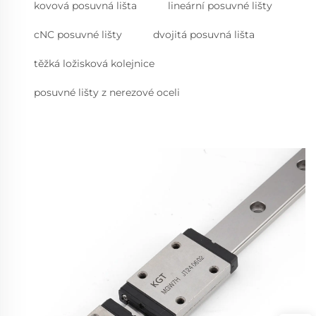
kovová posuvná lišta
lineární posuvné lišty
cNC posuvné lišty
dvojitá posuvná lišta
těžká ložisková kolejnice
posuvné lišty z nerezové oceli