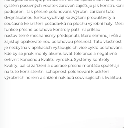
systém posuvných vodítek zároveň zajišťuje jak konstrukční
podepření, tak přesné polohování. Výrobní zařízení tuto
dvojnásobnou funkci využívají ke zvýšení produktivity a
současně ke snížení požadavků na plochu výrobní haly. Mezi
funkce přesné polohové kontroly patří například
nastavitelné mechanismy předepnutí, které eliminují vůli a
zajišťují opakovatelnou polohovou přesnost. Tato vlastnost
je nezbytná v aplikacích vyžadujících více cyklů polohování,
kde by se jinak mohly akumulovat tolerance a negativně
ovlivnit konečnou kvalitu výrobku. Systémy kontroly
kvality, balicí zařízení a operace přesné montáže spoléhají
na tuto konzistentní schopnost polohování k udržení
výrobních norem a snížení nákladů souvisejících s kvalitou.