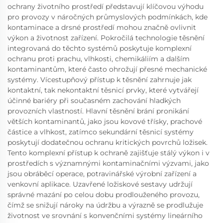
ochrany životního prostředí představují klíčovou výhodu
pro provozy v náročných průmyslových podmínkách, kde
kontaminace a drsné prostředí mohou značně ovlivnit
výkon a životnost zařízení. Pokročilá technologie těsnění
integrovaná do těchto systémů poskytuje komplexní
ochranu proti prachu, vlhkosti, chemikáliím a dalším
kontaminantům, které často ohrožují přesné mechanické
systémy. Vícestupňový přístup k těsnění zahrnuje jak
kontaktní, tak nekontaktní těsnicí prvky, které vytvářejí
účinné bariéry při současném zachování hladkých
provozních vlastností. Hlavní těsnění brání pronikání
větších kontaminantů, jako jsou kovové třísky, prachové
částice a vlhkost, zatímco sekundární těsnicí systémy
poskytují dodatečnou ochranu kritických povrchů ložisek.
Tento komplexní přístup k ochraně zajišťuje stálý výkon i v
prostředích s významnými kontaminačními výzvami, jako
jsou obráběcí operace, potravinářské výrobní zařízení a
venkovní aplikace. Uzavřené ložiskové sestavy udržují
správné mazání po celou dobu prodlouženého provozu,
čímž se snižují nároky na údržbu a výrazně se prodlužuje
životnost ve srovnání s konvenčními systémy lineárního