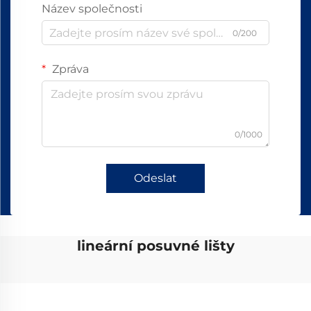
Název společnosti
0/200
Zpráva
0/1000
Odeslat
lineární posuvné lišty