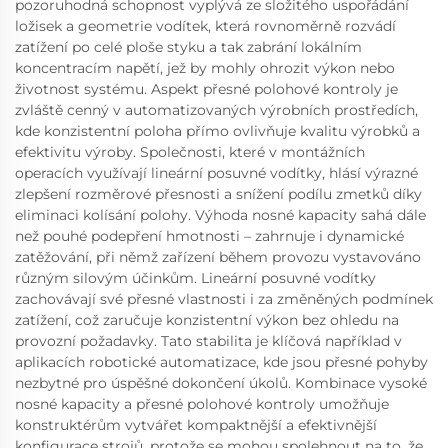
pozoruhodná schopnost vyplývá ze složitého uspořádání
ložisek a geometrie vodítek, která rovnoměrně rozvádí
zatížení po celé ploše styku a tak zabrání lokálním
koncentracím napětí, jež by mohly ohrozit výkon nebo
životnost systému. Aspekt přesné polohové kontroly je
zvláště cenný v automatizovaných výrobních prostředích,
kde konzistentní poloha přímo ovlivňuje kvalitu výrobků a
efektivitu výroby. Společnosti, které v montážních
operacích využívají lineární posuvné vodítky, hlásí výrazné
zlepšení rozměrové přesnosti a snížení podílu zmetků díky
eliminaci kolísání polohy. Výhoda nosné kapacity sahá dále
než pouhé podepření hmotnosti – zahrnuje i dynamické
zatěžování, při němž zařízení během provozu vystavováno
různým silovým účinkům. Lineární posuvné vodítky
zachovávají své přesné vlastnosti i za změněných podmínek
zatížení, což zaručuje konzistentní výkon bez ohledu na
provozní požadavky. Tato stabilita je klíčová například v
aplikacích robotické automatizace, kde jsou přesné pohyby
nezbytné pro úspěšné dokončení úkolů. Kombinace vysoké
nosné kapacity a přesné polohové kontroly umožňuje
konstruktérům vytvářet kompaktnější a efektivnější
konfigurace strojů, protože se mohou spolehnout na to, že