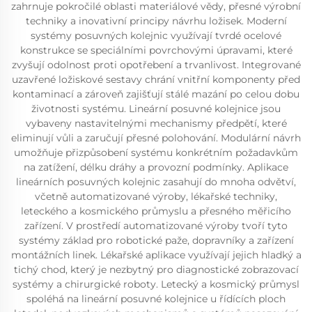
zahrnuje pokročilé oblasti materiálové vědy, přesné výrobní
techniky a inovativní principy návrhu ložisek. Moderní
systémy posuvných kolejnic využívají tvrdé ocelové
konstrukce se speciálními povrchovými úpravami, které
zvyšují odolnost proti opotřebení a trvanlivost. Integrované
uzavřené ložiskové sestavy chrání vnitřní komponenty před
kontaminací a zároveň zajišťují stálé mazání po celou dobu
životnosti systému. Lineární posuvné kolejnice jsou
vybaveny nastavitelnými mechanismy předpětí, které
eliminují vůli a zaručují přesné polohování. Modulární návrh
umožňuje přizpůsobení systému konkrétním požadavkům
na zatížení, délku dráhy a provozní podmínky. Aplikace
lineárních posuvných kolejnic zasahují do mnoha odvětví,
včetně automatizované výroby, lékařské techniky,
leteckého a kosmického průmyslu a přesného měřicího
zařízení. V prostředí automatizované výroby tvoří tyto
systémy základ pro robotické paže, dopravníky a zařízení
montážních linek. Lékařské aplikace využívají jejich hladký a
tichý chod, který je nezbytný pro diagnostické zobrazovací
systémy a chirurgické roboty. Letecký a kosmický průmysl
spoléhá na lineární posuvné kolejnice u řídících ploch