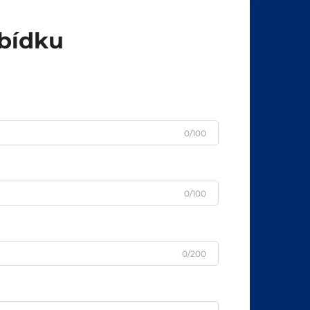
abídku
0/100
0/100
0/200