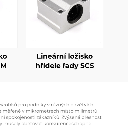
ko
Lineární ložisko
LM
hřídele řady SCS
 výrobků pro podniky v různých odvětvích.
ce měřené v mikrometrech místo milimetrů.
ení spokojenosti zákazníků. Zvýšená přesnost
ž by musely obětovat konkurenceschopné