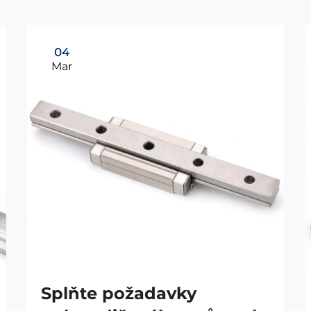
04
Mar
Splňte požadavky