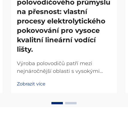
polovodičového průmyslu
na přesnost: vlastní
procesy elektrolytického
pokovování pro vysoce
kvalitní lineární vodící
lišty.
Výroba polovodičů patří mezi
nejnáročnější oblasti s vysokými
požadavky na přesnost v moderním
Zobrazit více
průmyslu, kde tolerance součástí
měřené v nanometrech mohou
rozhodovat o úspěchu či neúspěchu
celých výrobních linek. V tomto
náročném prostředí...