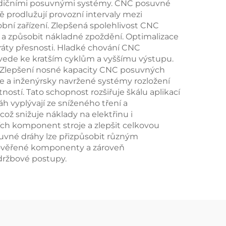
tradičními posuvnými systémy. CNC posuvné
prodlužují provozní intervaly mezi
obní zařízení. Zlepšená spolehlivost CNC
 a způsobit nákladné zpoždění. Optimalizace
tráty přesnosti. Hladké chování CNC
 vede ke kratším cyklům a vyššímu výstupu.
bu. Zlepšení nosné kapacity CNC posuvných
e a inženýrsky navržené systémy rozložení
tí. Tato schopnost rozšiřuje škálu aplikací
 vyplývají ze sníženého tření a
ož snižuje náklady na elektřinu i
ích komponent stroje a zlepšit celkovou
uvné dráhy lze přizpůsobit různým
a ověřené komponenty a zároveň
údržbové postupy.