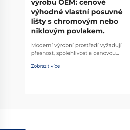
výrobu OEM: cenově
výhodné vlastní posuvné
lišty s chromovým nebo
niklovým povlakem.
Moderní výrobní prostředí vyžadují
přesnost, spolehlivost a cenovou
efektivitu u každého vybraného
Zobrazit více
komponentu. Pokud jde o systémy
lineárního pohybu, posuvné lišty
představují kritický prvek
infrastruktury, který přímo ovlivňuje
výrobní účinnost...