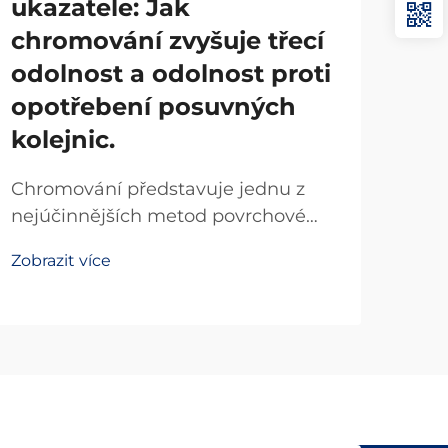
ukazatele: Jak
Ko
chromování zvyšuje třecí
vl
odolnost a odolnost proti
vo
opotřebení posuvných
mat
kolejnic.
po
vrt
Chromování představuje jednu z
nejúčinnějších metod povrchové
Vyt
úpravy pro zlepšení výkonových
pro 
Zobrazit více
parametrů posuvných kolejnic,
stra
Zobr
přičemž výrazně snižuje tření a
výbě
zvyšuje odolnost proti opotřebení.
spec
Při aplikaci na posuvné kolejnice
přes
používané v lineárních pohonech...
orga
vlas