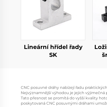
Lineární hřídel řady
Lož
SK
š
CNC posuvné dráhy nabízejí řadu praktických 
Nejvýznamnější výhodou je jejich výjimečná
Tato přesnost se promítá do vyšší kvality ho
poskytovaná CNC posuvnými dráhami umožňuj