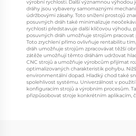
výrobní rychlosti. Další významnou výhodou 
dráhy jsou vybaveny samomaznými mechanismy 
údržbovými zásahy. Toto snížení prostojů zna
posuvných dráh také minimalizuje neočekávan
rychlosti představuje další klíčovou výhodu, 
posuvných dráh umožňuje strojům pracovat př
Toto zrychlení přímo ovlivňuje rentabilitu t
dráh umožňuje strojům zpracovávat těžší obr
zátěže umožňují těmto dráhám udržovat hladk
CNC strojů a umožňuje výrobcům přijímat roz
optimalizovaných charakteristik pohybu. Nižš
environmentální dopad. Hladký chod také sni
spolehlivost systému. Univerzálnost v použi
konfiguracím strojů a výrobním procesům. T
přizpůsobovat stroje konkrétním aplikacím, č