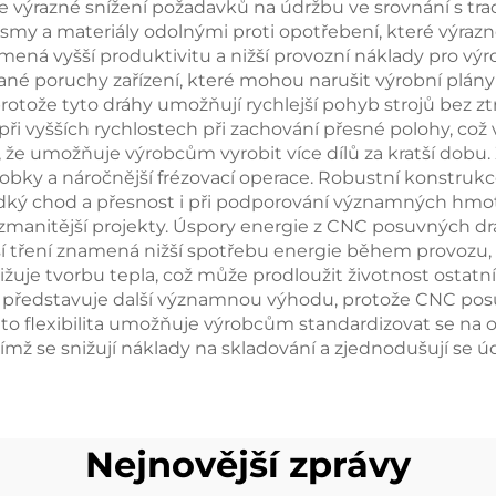
je výrazné snížení požadavků na údržbu ve srovnání s 
a materiály odolnými proti opotřebení, které výrazně 
mená vyšší produktivitu a nižší provozní náklady pro výr
é poruchy zařízení, které mohou narušit výrobní plány
protože tyto dráhy umožňují rychlejší pohyb strojů bez z
i vyšších rychlostech při zachování přesné polohy, což
ím, že umožňuje výrobcům vyrobit více dílů za kratší do
obky a náročnější frézovací operace. Robustní konstrukc
ý chod a přesnost i při podporování významných hmotnos
manitější projekty. Úspory energie z CNC posuvných dráh
í tření znamená nižší spotřebu energie během provozu, c
žuje tvorbu tepla, což může prodloužit životnost ostatn
tí představuje další významnou výhodu, protože CNC pos
ato flexibilita umožňuje výrobcům standardizovat se n
ímž se snižují náklady na skladování a zjednodušují se 
Nejnovější zprávy