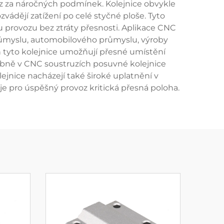
voz za náročných podmínek. Kolejnice obvykle
ádějí zatížení po celé styčné ploše. Tyto
provozu bez ztráty přesnosti. Aplikace CNC
ůmyslu, automobilového průmyslu, výroby
ch tyto kolejnice umožňují přesné umístění
dobně v CNC soustruzích posuvné kolejnice
jnice nacházejí také široké uplatnění v
e pro úspěšný provoz kritická přesná poloha.