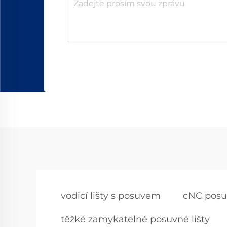
vodicí lišty s posuvem
cNC posuv
těžké zamykatelné posuvné lišty