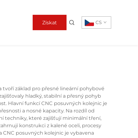
CS
Získat
nabídku
tvoří základ pro přesné lineární pohybové
ajišťovaly hladký, stabilní a přesný pohyb
ost. Hlavní funkcí CNC posuvných kolejnic je
esnosti a nosné kapacity. Na rozdíl od
echniky, které zajišťují minimální tření,
ahrnují konstrukci z kalené oceli, procesy
ina CNC posuvných kolejnic je vybavena