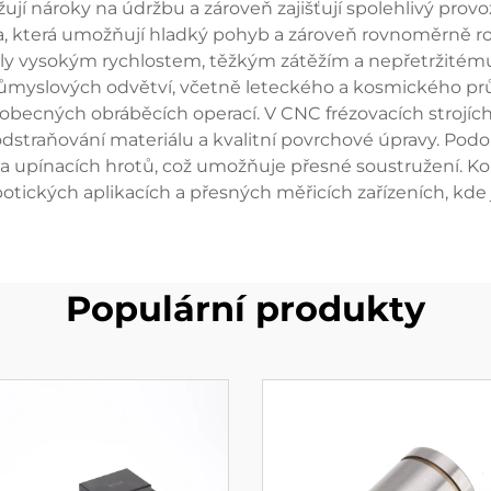
jí nároky na údržbu a zároveň zajišťují spolehlivý pro
a, která umožňují hladký pohyb a zároveň rovnoměrně rozv
ly vysokým rychlostem, těžkým zátěžím a nepřetržitému 
růmyslových odvětví, včetně leteckého a kosmického pr
a obecných obráběcích operací. V CNC frézovacích strojí
é odstraňování materiálu a kvalitní povrchové úpravy. Po
a upínacích hrotů, což umožňuje přesné soustružení. Kole
ických aplikacích a přesných měřicích zařízeních, kde j
Populární produkty