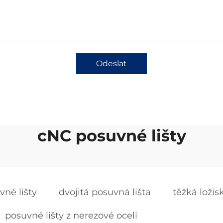
Odeslat
cNC posuvné lišty
né lišty
dvojitá posuvná lišta
těžká ložis
posuvné lišty z nerezové oceli