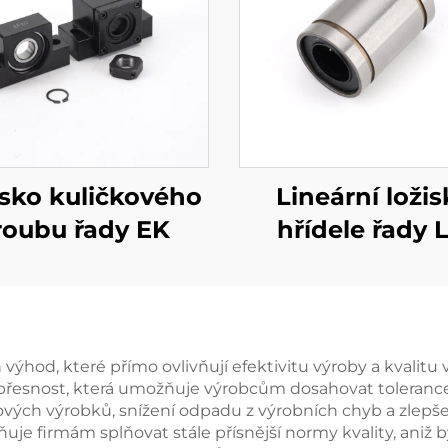
isko kuličkového
Lineární ložis
roubu řady EK
hřídele řady 
výhod, které přímo ovlivňují efektivitu výroby a kvalitu
 přesnost, která umožňuje výrobcům dosahovat toleran
tových výrobků, snížení odpadu z výrobních chyb a zlepš
e firmám splňovat stále přísnější normy kvality, ani