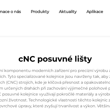
mace o nás
Produkty
Aktuality
Aplikace
cNC posuvné lišty
ní komponentu moderních zařízení pro precizní výrobu a 
. Tyto specializované kolejnice jsou navrženy tak, aby z
ých (CNC) strojích, kde je klíčová přesnost a opakovateln
m určených drahách při zachování výjimečné polohové př
vné kolejnice využívají pokročilé materiály a výrobní t
í životnost. Technologické vlastnosti těchto kolejnic z
vrchové úpravy, které zvyšují trvanlivost a výkon. Větš