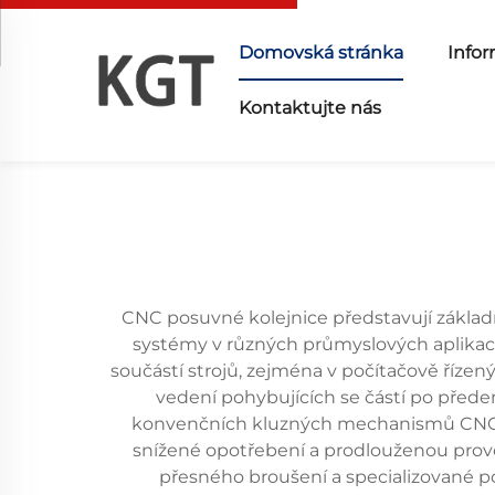
Domovská stránka
Infor
Kontaktujte nás
CNC posuvné kolejnice představují základ
systémy v různých průmyslových aplikacích
součástí strojů, zejména v počítačově řízen
vedení pohybujících se částí po přede
konvenčních kluzných mechanismů CNC posu
snížené opotřebení a prodlouženou provozn
přesného broušení a specializované po