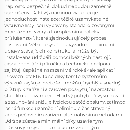
naprosto bezpečné, dokud nebudou záměrně
odemčeny. Další významnou výhodou je
jednoduchost instalace: těžké uzamykatelné
výsuvné lišty jsou vybaveny standardizovanými
montážními vzory a komplexními balíčky
příslušenství, které zjednodušují celý proces
nastavení. Většina systémů vyžaduje minimální
úpravy stávajících konstrukcí a může být
instalována údržbáři pomocí běžných nástrojů.
Jasná montážní příručka a technická podpora
zajišťují úspěšné nasazení v široké škále aplikací.
Provozní efektivita se díky těmto systémům
výrazně zvyšuje, protože umožňují rychlý a snadný
přístup k zařízení a zároveň poskytují naprostou
stabilitu po uzamčení. Hladký pohyb při vysunování
a zasunování snižuje fyzickou zátěž obsluhy, zatímco
jasná funkce uzamčení eliminuje čas strávený
zabezpečováním zařízení alternativními metodami.
Údržba zůstává minimální díky uzavřeným
ložiskovým systémům a korozivzdorným