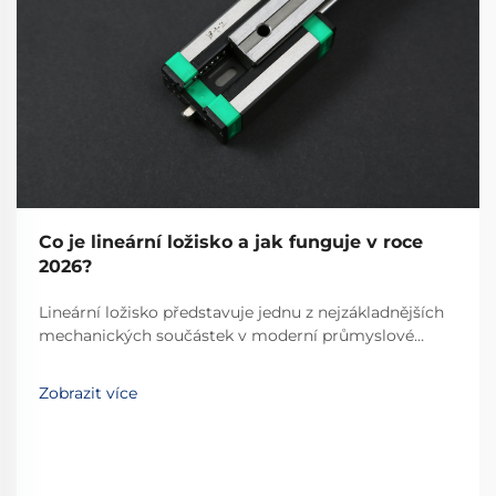
Co je lineární ložisko a jak funguje v roce
2026?
Lineární ložisko představuje jednu z nejzákladnějších
mechanických součástek v moderní průmyslové
automatizaci a přesné technice. Tyto specializované
zařízení umožňují hladký, řízený lineární pohyb po
Zobrazit více
předem určené dráze, čímž se stávají
nepostradatelnými...