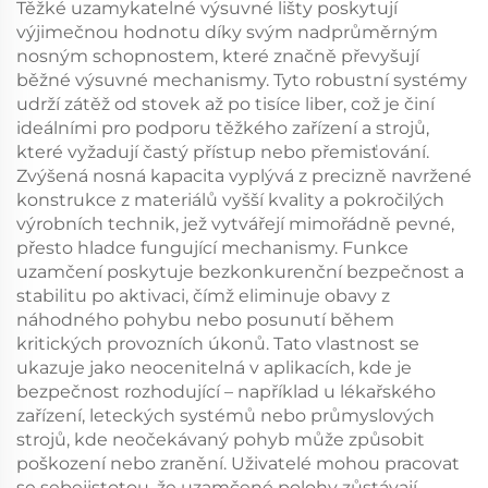
Těžké uzamykatelné výsuvné lišty poskytují
výjimečnou hodnotu díky svým nadprůměrným
nosným schopnostem, které značně převyšují
běžné výsuvné mechanismy. Tyto robustní systémy
udrží zátěž od stovek až po tisíce liber, což je činí
ideálními pro podporu těžkého zařízení a strojů,
které vyžadují častý přístup nebo přemisťování.
Zvýšená nosná kapacita vyplývá z precizně navržené
konstrukce z materiálů vyšší kvality a pokročilých
výrobních technik, jež vytvářejí mimořádně pevné,
přesto hladce fungující mechanismy. Funkce
uzamčení poskytuje bezkonkurenční bezpečnost a
stabilitu po aktivaci, čímž eliminuje obavy z
náhodného pohybu nebo posunutí během
kritických provozních úkonů. Tato vlastnost se
ukazuje jako neocenitelná v aplikacích, kde je
bezpečnost rozhodující – například u lékařského
zařízení, leteckých systémů nebo průmyslových
strojů, kde neočekávaný pohyb může způsobit
poškození nebo zranění. Uživatelé mohou pracovat
se sebejistotou, že uzamčené polohy zůstávají