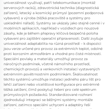
univerzálnost využívají, patří telekomunikace (montáž
serverových racků), zdravotnická technika (diagnostická
zařízení), letecký a kosmický průmysl (pozemní podporová
vybavení) a výroba (těžká pracoviště a systémy pro
uskladnění nářadí). Systémy se ukázaly jako stejně cenné i v
mobilních aplikacích, například v vozidlech pro nouzové
zásahy, kde je během přepravy klíčová bezpečná poloha
vybavení pro zajištění operační připravenosti. Další zvyšuje
univerzálnost adaptabilita na různá prostředí – k dispozici
jsou verze určené pro provoz za extrémních teplot, odolné
proti korozním atmosférám a vhodné pro čisté místnosti.
Speciální povlaky a materiály umožňují provoz za
náročných podmínek, včetně námořního prostředí,
chemických provozů a venkovních instalací vystavených
extrémním povětrnostním podmínkám. Škálovatelnost
těchto systémů umožňuje instalaci jediného páru lišt pro
lehčí zařízení nebo vícelištové konfigurace pro extrémně
těžká zatížení, čímž poskytují řešení pro celé spektrum
průmyslových požadavků. Standardizované rozhraní
zjednodušují integraci se běžnými systémy montáže
zařízení, zatímco speciální uchycení a adaptéry řeší