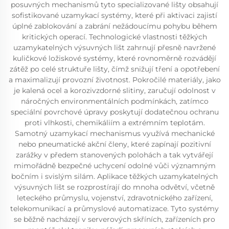
posuvných mechanismů tyto specializované lišty obsahují
sofistikované uzamykací systémy, které při aktivaci zajistí
úplné zablokování a zabrání nežádoucímu pohybu během
kritických operací. Technologické vlastnosti těžkých
uzamykatelných výsuvných lišt zahrnují přesně navržené
kuličkové ložiskové systémy, které rovnoměrně rozvádějí
zátěž po celé struktuře lišty, čímž snižují tření a opotřebení
a maximalizují provozní životnost. Pokročilé materiály, jako
je kalená ocel a korozivzdorné slitiny, zaručují odolnost v
náročných environmentálních podmínkách, zatímco
speciální povrchové úpravy poskytují dodatečnou ochranu
proti vlhkosti, chemikáliím a extrémním teplotám.
Samotný uzamykací mechanismus využívá mechanické
nebo pneumatické akční členy, které zapínají pozitivní
zarážky v předem stanovených polohách a tak vytvářejí
mimořádně bezpečné uchycení odolné vůči významným
bočním i svislým silám. Aplikace těžkých uzamykatelných
výsuvných lišt se rozprostírají do mnoha odvětví, včetně
leteckého průmyslu, vojenství, zdravotnického zařízení,
telekomunikací a průmyslové automatizace. Tyto systémy
se běžně nacházejí v serverových skříních, zařízeních pro