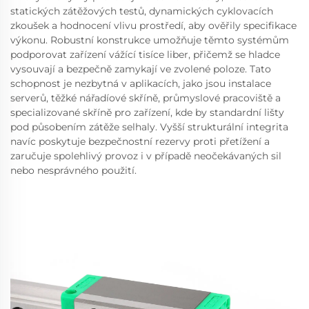
statických zátěžových testů, dynamických cyklovacích
zkoušek a hodnocení vlivu prostředí, aby ověřily specifikace
výkonu. Robustní konstrukce umožňuje těmto systémům
podporovat zařízení vážící tisíce liber, přičemž se hladce
vysouvají a bezpečně zamykají ve zvolené poloze. Tato
schopnost je nezbytná v aplikacích, jako jsou instalace
serverů, těžké nářadíové skříně, průmyslové pracoviště a
specializované skříně pro zařízení, kde by standardní lišty
pod působením zátěže selhaly. Vyšší strukturální integrita
navíc poskytuje bezpečnostní rezervy proti přetížení a
zaručuje spolehlivý provoz i v případě neočekávaných sil
nebo nesprávného použití.