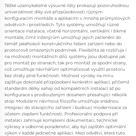
Těžké uzamykatelné výsuvné lišty prokazují pozoruhodnou
univerzálnost díky své přizpůsobivosti různým
konfiguracím montáže a aplikacím v mnoha průmyslových
odvětvích i prostředích. Tyto systémy umožňují různé
orientace instalace, včetně horizontální, vertikální i šikmé
montáže, čímž inženýrům umožňují jejich začlenění do
téměř jakéhokoli konstrukčního řešení zařízení nebo do
prostorově omezených podmínek. Flexibilita se rozšiřuje i
na možnosti montážních dílů: systémy jsou dostupné jak
pro montáž po stranách, tak pro montáž ze spodní strany,
což umožňuje návrhářům optimalizovat využití prostoru
bez ztráty plné funkčnosti. Možnost výroby na míru
zajišťuje dokonalé přizpůsobení konkrétní aplikaci, přičemž
standardní délky sahají od kompaktních instalací až po
konfigurace s prodlouženým dosahem přesahující několik
stop. Modulární návrhová filozofie umožňuje snadnou
integraci do stávajícího zařízení i budoucí modernizace za
účelem zlepšení funkčnosti. Profesionální podpora při
instalaci zahrnuje komplexní dokumentaci, technické
výkresy a odborné poradenství, aby byl zajištěn optimální
výkon v každé jedinečné aplikaci. Mezi odvětví, která tuto