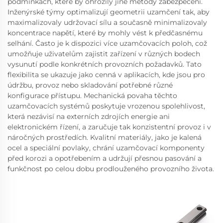
podmínkách, které by ohrozily jiné metody zabezpečení.
Inženýrské týmy optimalizují geometrii uzamčení tak, aby
maximalizovaly udržovací sílu a současně minimalizovaly
koncentrace napětí, které by mohly vést k předčasnému
selhání. Často je k dispozici více uzamčovacích poloh, což
umožňuje uživatelům zajistit zařízení v různých bodech
vysunutí podle konkrétních provozních požadavků. Tato
flexibilita se ukazuje jako cenná v aplikacích, kde jsou pro
údržbu, provoz nebo skladování potřebné různé
konfigurace přístupu. Mechanická povaha těchto
uzamčovacích systémů poskytuje vrozenou spolehlivost,
která nezávisí na externích zdrojích energie ani
elektronickém řízení, a zaručuje tak konzistentní provoz i v
náročných prostředích. Kvalitní materiály, jako je kalená
ocel a speciální povlaky, chrání uzamčovací komponenty
před korozi a opotřebením a udržují přesnou pasování a
funkčnost po celou dobu prodlouženého provozního života.