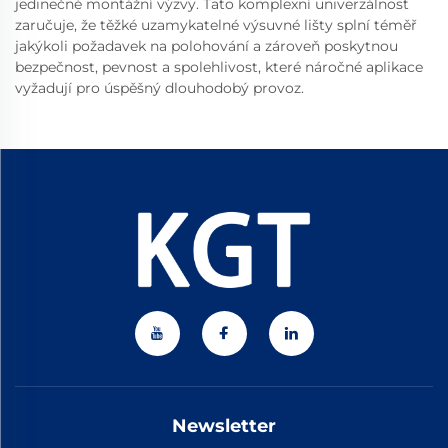
jedinečné montážní výzvy. Tato komplexní univerzálnost
zaručuje, že těžké uzamykatelné výsuvné lišty splní téměř
jakýkoli požadavek na polohování a zároveň poskytnou
bezpečnost, pevnost a spolehlivost, které náročné aplikace
vyžadují pro úspěšný dlouhodobý provoz.
Newsletter