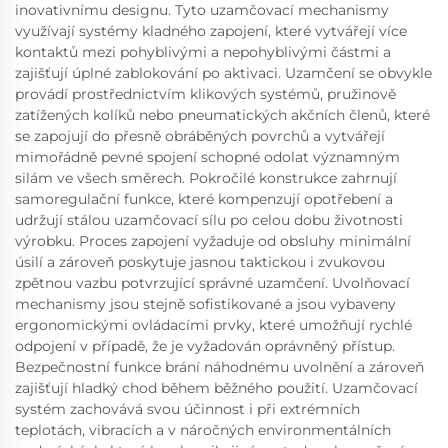
inovativnímu designu. Tyto uzamčovací mechanismy
využívají systémy kladného zapojení, které vytvářejí více
kontaktů mezi pohyblivými a nepohyblivými částmi a
zajišťují úplné zablokování po aktivaci. Uzamčení se obvykle
provádí prostřednictvím klikových systémů, pružinově
zatížených kolíků nebo pneumatických akčních členů, které
se zapojují do přesně obráběných povrchů a vytvářejí
mimořádně pevné spojení schopné odolat významným
silám ve všech směrech. Pokročilé konstrukce zahrnují
samoregulační funkce, které kompenzují opotřebení a
udržují stálou uzamčovací sílu po celou dobu životnosti
výrobku. Proces zapojení vyžaduje od obsluhy minimální
úsilí a zároveň poskytuje jasnou taktickou i zvukovou
zpětnou vazbu potvrzující správné uzamčení. Uvolňovací
mechanismy jsou stejně sofistikované a jsou vybaveny
ergonomickými ovládacími prvky, které umožňují rychlé
odpojení v případě, že je vyžadován oprávněný přístup.
Bezpečnostní funkce brání náhodnému uvolnění a zároveň
zajišťují hladký chod během běžného použití. Uzamčovací
systém zachovává svou účinnost i při extrémních
teplotách, vibracích a v náročných environmentálních