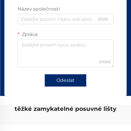
Název společnosti
0/200
Zpráva
0/1000
Odeslat
těžké zamykatelné posuvné lišty