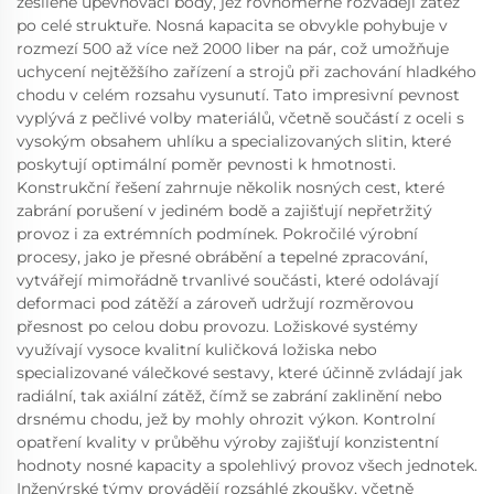
zesílené upevňovací body, jež rovnoměrně rozvádějí zátěž
po celé struktuře. Nosná kapacita se obvykle pohybuje v
rozmezí 500 až více než 2000 liber na pár, což umožňuje
uchycení nejtěžšího zařízení a strojů při zachování hladkého
chodu v celém rozsahu vysunutí. Tato impresivní pevnost
vyplývá z pečlivé volby materiálů, včetně součástí z oceli s
vysokým obsahem uhlíku a specializovaných slitin, které
poskytují optimální poměr pevnosti k hmotnosti.
Konstrukční řešení zahrnuje několik nosných cest, které
zabrání porušení v jediném bodě a zajišťují nepřetržitý
provoz i za extrémních podmínek. Pokročilé výrobní
procesy, jako je přesné obrábění a tepelné zpracování,
vytvářejí mimořádně trvanlivé součásti, které odolávají
deformaci pod zátěží a zároveň udržují rozměrovou
přesnost po celou dobu provozu. Ložiskové systémy
využívají vysoce kvalitní kuličková ložiska nebo
specializované válečkové sestavy, které účinně zvládají jak
radiální, tak axiální zátěž, čímž se zabrání zaklinění nebo
drsnému chodu, jež by mohly ohrozit výkon. Kontrolní
opatření kvality v průběhu výroby zajišťují konzistentní
hodnoty nosné kapacity a spolehlivý provoz všech jednotek.
Inženýrské týmy provádějí rozsáhlé zkoušky, včetně