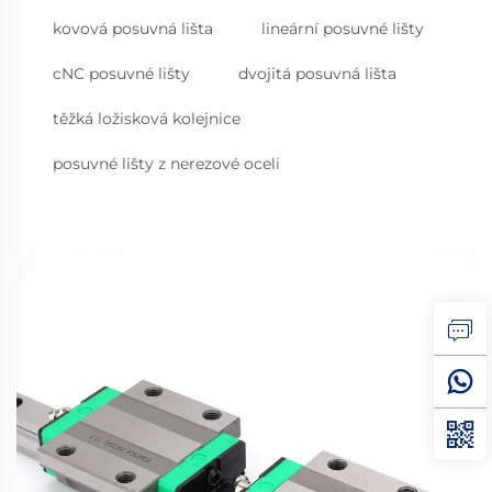
kovová posuvná lišta
lineární posuvné lišty
cNC posuvné lišty
dvojitá posuvná lišta
těžká ložisková kolejnice
posuvné lišty z nerezové oceli