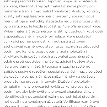
zahrnují precizní broušení, lapování a speciální nátěrové
aplikace, které vytvářejí optimální ložiskové plochy pro
minimální tření a maximální trvanlivost. Postupy kontroly
kvality zahrnují laserové měřicí systémy, souřadnicové
měřicí stroje a metodiky statistické regulace procesu, aby
bylo zaručeno, že každá součást splňuje přísné specifikace.
Výběr materiálů se zaměřuje na slitiny vysokouhlíkové oceli
a specializované hliníkové formulace, které poskytují
vynikající poměr pevnosti k hmotnosti a zároveň
zachovávají rozměrovou stabilitu za různých zatěžovacích
podmínek. Kalicí procesy optimalizují molekulární
strukturu ložiskových ploch a vytvářejí zpevněné zóny
odolné proti opotřebení, přičemž udržují houževnatost
jádra pro tlumení rázů. Integrace mazacího systému
zajišťuje správné rozdělení specializovaných maziv po všech
stykových plochách, čímž se snižují nároky na údržbu a
prodlužují se provozní intervaly. Zkušební protokoly
simulují miliony provozních cyklů za kontrolovaných
podmínek, aby byly ověřeny provozní charakteristiky a
identifikovány potenciální režimy poruch ještě před tím,
než dosáhnou konečných uživatelů. Verifikace rozměrové
přesnosti zahrnuje měření na více bodech po celé délce