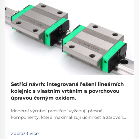
Šetřící návrh: integrovaná řešení lineárních
kolejnic s vlastním vrtáním a povrchovou
úpravou černým oxidem.
Moderní výrobní prostředí vyžadují přesné
komponenty, které maximalizují účinnost a zároveň
minimalizují prostorové nároky. Dráhové lineární
systémy revolucionalizovaly průmyslovou
Zobrazit více
automatizaci tím, že poskytují hladké a přesné řízení