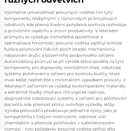
Výjimečná univerzálnost posuvných vodítek činí tyto
komponenty nezbytnými v různorodých průmyslových
odvětvích, kde přesná lineární pohybová kontrola rozhoduje
o provozním úspěchu a úrovni produktivity. V leteckém
průmyslu se vyžaduje mimořádná spolehlivost a
optimalizace hmotnosti; posuvná vodítka zajišťují kritické
funkce polohování řídicích ploch letadel, mechanismů
nasazování družic a pozemního podporového zařízení.
Automobilový průmysl se při výrobě těžce spoléhá na tyto
komponenty pro dopravníky montážních linek, robotické
systémy polohování a zařízení pro kontrolu kvality, která
musí běžet nepřetržitě s minimálním výpadkem provozu. V
lékařských zařízeních se vyžadují biokompatibilní materiály
a extrémně hladký chod pro chirurgické nástroje,
diagnostické zobrazovací systémy a zařízení pro polohování
pacientů, kde přesnost přímo ovlivňuje výsledky léčby.
Výroba polovodičů představuje jedinečné výzvy, jako je
kompatibilita s čistými místnostmi, odolnost vůči
chemikáliím a přesnost polohování v submikronovém
rozmezí – tyto požadavky posuvná vodítka splňují díky