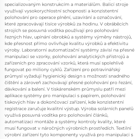
specializovaným konstrukcím a materiálům. Balicí stroje
využívají vysokorychlostní schopnosti a konzistentní
polohování pro operace plnění, uzavírání a označování,
které zpracovávají tisíce výrobků za hodinu. V obráběcích
strojích se posuvná vodítka používají pro polohování
řezných hlav, upínání obrobků a systémy výměny nástrojů,
kde přesnost přímo ovlivňuje kvalitu výrobků a efektivitu
výroby. Laboratorní automatizační systémy závisí na přesné
manipulaci se vzorky, polohování analytických přístrojů a
zařízeních pro zpracování vzorků, která musí spolehlivě
fungovat po miliony cyklů. Zařízení pro potravinářský
průmysl vyžadují hygienický design s možností snadného
čištění a zároveň zachovávají přesné polohování pro řezání,
dávkování a balení. V tiskárenském průmyslu patří mezi
aplikace systémy pro manipulaci s papírem, polohování
tiskových hlav a dokončovací zařízení, kde konzistentní
registrace zaručuje kvalitní výstup. Výroba solárních panelů
využívá posuvná vodítka pro polohování článků,
automatizaci montáže a systémy kontroly kvality, které
musí fungovat v náročných výrobních prostředích. Textilní
výrobní zařízení tyto komponenty využívá pro manipulaci s