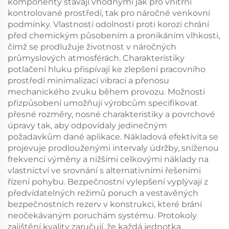
komponenty stávají vhodnými jak pro vnitřní
kontrolované prostředí, tak pro náročné venkovní
podmínky. Vlastnosti odolnosti proti korozi chrání
před chemickým působením a pronikáním vlhkosti,
čímž se prodlužuje životnost v náročných
průmyslových atmosférách. Charakteristiky
potlačení hluku přispívají ke zlepšení pracovního
prostředí minimalizací vibrací a přenosu
mechanického zvuku během provozu. Možnosti
přizpůsobení umožňují výrobcům specifikovat
přesné rozměry, nosné charakteristiky a povrchové
úpravy tak, aby odpovídaly jedinečným
požadavkům dané aplikace. Nákladová efektivita se
projevuje prodlouženými intervaly údržby, sníženou
frekvencí výměny a nižšími celkovými náklady na
vlastnictví ve srovnání s alternativními řešeními
řízení pohybu. Bezpečnostní vylepšení vyplývají z
předvídatelných režimů poruch a vestavěných
bezpečnostních rezerv v konstrukci, které brání
neočekávaným poruchám systému. Protokoly
zajištění kvality zaručují, že každá jednotka