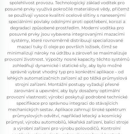
spolehlivost provozu. Technologický základ vodítek pro
posuvné prvky využívá pokročilé materiálové vědy, přičemž
se používají vysoce kvalitní ocelové slitiny s nanesenými
speciálními povlaky odolnými proti opotřebení, korozi a
degradaci způsobené prostředím. Moderní vodítka pro
posuvné prvky jsou vybavena integrovanými mazacími
systémy, které rovnoměrně distribuují specializované
mazací tuky či oleje po površích ložisek, čímž se
minimalizují nároky na údržbu a zároveň se maximalizuje
provozní životnost. Výpočty nosné kapacity těchto systémů
zohledňují dynamické i statické síly, aby bylo možné
správně vybrat vhodný typ pro konkrétní aplikace – od
lehkých automatizačních zařízení až po těžká průmyslová
strojní zařízení. Montážní postupy vyžadují přesné
zarovnání a upevnění, aby byly dosaženy optimální
provozní vlastnosti; výrobci poskytují podrobné technické
specifikace pro správnou integraci do stávajících
mechanických sestav. Aplikace zahrnují široké spektrum
průmyslových odvětví, například letecký a kosmický
průmysl, výrobu automobilů, lékařská zařízení, balicí stroje
a výrobní zařízení pro výrobu polovodičů. Kontrolní