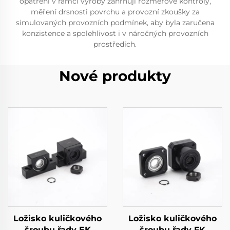
opatření v rámci výroby zahrnují rozměrové kontroly,
měření drsnosti povrchu a provozní zkoušky za
simulovaných provozních podmínek, aby byla zaručena
konzistence a spolehlivost i v náročných provozních
prostředích.
Nové produkty
Ložisko kuličkového
Ložisko kuličkového
šroubu řady EK
šroubu řady FK