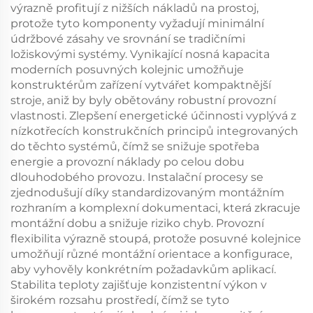
výrazně profitují z nižších nákladů na prostoj,
protože tyto komponenty vyžadují minimální
údržbové zásahy ve srovnání se tradičními
ložiskovými systémy. Vynikající nosná kapacita
moderních posuvných kolejnic umožňuje
konstruktérům zařízení vytvářet kompaktnější
stroje, aniž by byly obětovány robustní provozní
vlastnosti. Zlepšení energetické účinnosti vyplývá z
nízkotřecích konstrukčních principů integrovaných
do těchto systémů, čímž se snižuje spotřeba
energie a provozní náklady po celou dobu
dlouhodobého provozu. Instalační procesy se
zjednodušují díky standardizovaným montážním
rozhraním a komplexní dokumentaci, která zkracuje
montážní dobu a snižuje riziko chyb. Provozní
flexibilita výrazně stoupá, protože posuvné kolejnice
umožňují různé montážní orientace a konfigurace,
aby vyhověly konkrétním požadavkům aplikací.
Stabilita teploty zajišťuje konzistentní výkon v
širokém rozsahu prostředí, čímž se tyto