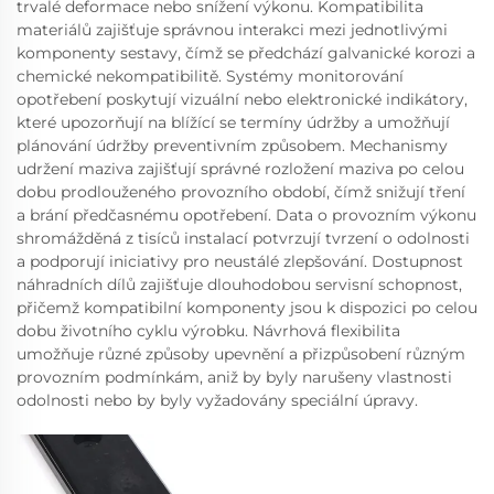
trvalé deformace nebo snížení výkonu. Kompatibilita
materiálů zajišťuje správnou interakci mezi jednotlivými
komponenty sestavy, čímž se předchází galvanické korozi a
chemické nekompatibilitě. Systémy monitorování
opotřebení poskytují vizuální nebo elektronické indikátory,
které upozorňují na blížící se termíny údržby a umožňují
plánování údržby preventivním způsobem. Mechanismy
udržení maziva zajišťují správné rozložení maziva po celou
dobu prodlouženého provozního období, čímž snižují tření
a brání předčasnému opotřebení. Data o provozním výkonu
shromážděná z tisíců instalací potvrzují tvrzení o odolnosti
a podporují iniciativy pro neustálé zlepšování. Dostupnost
náhradních dílů zajišťuje dlouhodobou servisní schopnost,
přičemž kompatibilní komponenty jsou k dispozici po celou
dobu životního cyklu výrobku. Návrhová flexibilita
umožňuje různé způsoby upevnění a přizpůsobení různým
provozním podmínkám, aniž by byly narušeny vlastnosti
odolnosti nebo by byly vyžadovány speciální úpravy.