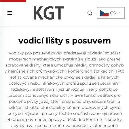
CS
vodicí lišty s posuvem
Vodítky pro posuvné prvky představují základní součást
moderních mechanických systémů a slouží jako přesně
zpracované dráhy, které umožňují hladký přímočarý pohyb
v nejrůznějších průmyslových i komerčních aplikacích. Tyto
sofistikované mechanické prvky se skládají z kalených
ocelových nebo hliníkových profilů spolu se speciálními
ložiskovými sestavami, jež umožňují řízený pohyb po
předem stanovených drahách. Hlavní funkcí vodítek pro
posuvné prvky je zajištění přesné polohy, snížení tření a
udržení strukturální stability během opakovaných cyklů
pohybu. Výrobní procesy těchto součástí zahrnují přesné
obrábění, povrchové úpravy a důkladné kontrolní zkoušky,
aby byla zaručena rozměrová přesnost a dlouhodobá