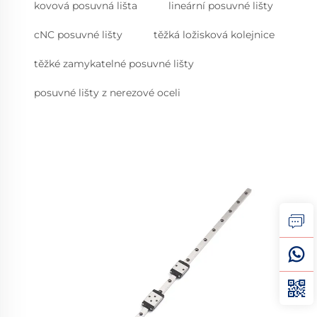
kovová posuvná lišta
lineární posuvné lišty
cNC posuvné lišty
těžká ložisková kolejnice
těžké zamykatelné posuvné lišty
posuvné lišty z nerezové oceli