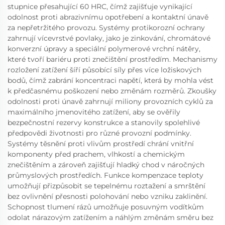
stupnice přesahující 60 HRC, čímž zajišťuje vynikající
odolnost proti abrazivnímu opotřebení a kontaktní únavě
za nepřetržitého provozu. Systémy protikorozní ochrany
zahrnují vícevrstvé povlaky, jako je zinkování, chromátové
konverzní úpravy a speciální polymerové vrchní nátěry,
které tvoří bariéru proti znečištění prostředím. Mechanismy
rozložení zatížení šíří působící síly přes více ložiskových
bodů, čímž zabrání koncentraci napětí, která by mohla vést
k předčasnému poškození nebo změnám rozměrů. Zkoušky
odolnosti proti únavě zahrnují miliony provozních cyklů za
maximálního jmenovitého zatížení, aby se ověřily
bezpečnostní rezervy konstrukce a stanovily spolehlivé
předpovědi životnosti pro různé provozní podmínky.
Systémy těsnění proti vlivům prostředí chrání vnitřní
komponenty před prachem, vlhkostí a chemickým
znečištěním a zároveň zajišťují hladký chod v náročných
průmyslových prostředích. Funkce kompenzace teploty
umožňují přizpůsobit se tepelnému roztažení a smrštění
bez ovlivnění přesnosti polohování nebo vzniku zaklinění.
Schopnost tlumení rázů umožňuje posuvným vodítkům
odolat nárazovým zatížením a náhlým změnám směru bez