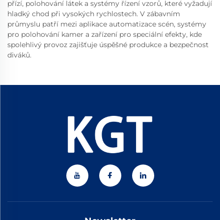
přízí, polohování látek a systémy řízení vzorů, které vyžadují
hladký chod při vysokých rychlostech. V zábavním
průmyslu patří mezi aplikace automatizace scén, systémy
pro polohování kamer a zařízení pro speciální efekty, kde
spolehlivý provoz zajišťuje úspěšné produkce a bezpečnost
diváků.