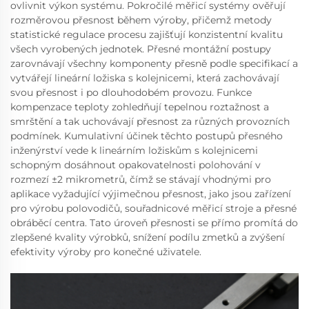
ovlivnit výkon systému. Pokročilé měřicí systémy ověřují
rozměrovou přesnost během výroby, přičemž metody
statistické regulace procesu zajišťují konzistentní kvalitu
všech vyrobených jednotek. Přesné montážní postupy
zarovnávají všechny komponenty přesně podle specifikací a
vytvářejí lineární ložiska s kolejnicemi, která zachovávají
svou přesnost i po dlouhodobém provozu. Funkce
kompenzace teploty zohledňují tepelnou roztažnost a
smrštění a tak uchovávají přesnost za různých provozních
podmínek. Kumulativní účinek těchto postupů přesného
inženýrství vede k lineárním ložiskům s kolejnicemi
schopným dosáhnout opakovatelnosti polohování v
rozmezí ±2 mikrometrů, čímž se stávají vhodnými pro
aplikace vyžadující výjimečnou přesnost, jako jsou zařízení
pro výrobu polovodičů, souřadnicové měřicí stroje a přesné
obráběcí centra. Tato úroveň přesnosti se přímo promítá do
zlepšené kvality výrobků, snížení podílu zmetků a zvýšení
efektivity výroby pro konečné uživatele.