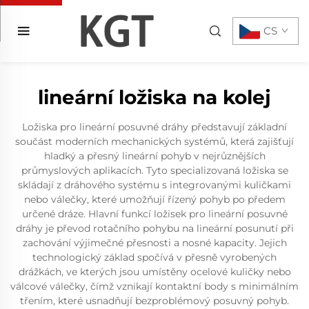
CS
lineární ložiska na kolej
Ložiska pro lineární posuvné dráhy představují základní
součást moderních mechanických systémů, která zajišťují
hladký a přesný lineární pohyb v nejrůznějších
průmyslových aplikacích. Tyto specializovaná ložiska se
skládají z dráhového systému s integrovanými kuličkami
nebo válečky, které umožňují řízený pohyb po předem
určené dráze. Hlavní funkcí ložisek pro lineární posuvné
dráhy je převod rotačního pohybu na lineární posunutí při
zachování výjimečné přesnosti a nosné kapacity. Jejich
technologický základ spočívá v přesně vyrobených
drážkách, ve kterých jsou umístěny ocelové kuličky nebo
válcové válečky, čímž vznikají kontaktní body s minimálním
třením, které usnadňují bezproblémový posuvný pohyb.