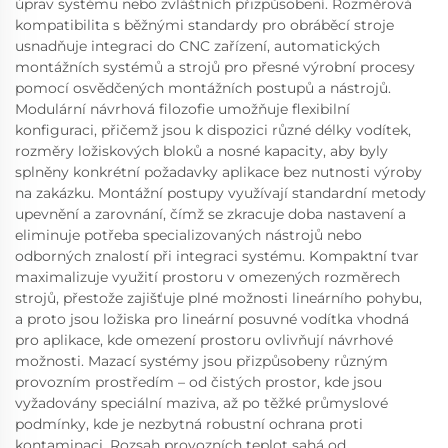
úprav systému nebo zvláštních přizpůsobení. Rozměrová
kompatibilita s běžnými standardy pro obráběcí stroje
usnadňuje integraci do CNC zařízení, automatických
montážních systémů a strojů pro přesné výrobní procesy
pomocí osvědčených montážních postupů a nástrojů.
Modulární návrhová filozofie umožňuje flexibilní
konfiguraci, přičemž jsou k dispozici různé délky vodítek,
rozměry ložiskových bloků a nosné kapacity, aby byly
splněny konkrétní požadavky aplikace bez nutnosti výroby
na zakázku. Montážní postupy využívají standardní metody
upevnění a zarovnání, čímž se zkracuje doba nastavení a
eliminuje potřeba specializovaných nástrojů nebo
odborných znalostí při integraci systému. Kompaktní tvar
maximalizuje využití prostoru v omezených rozměrech
strojů, přestože zajišťuje plné možnosti lineárního pohybu,
a proto jsou ložiska pro lineární posuvné vodítka vhodná
pro aplikace, kde omezení prostoru ovlivňují návrhové
možnosti. Mazací systémy jsou přizpůsobeny různým
provozním prostředím – od čistých prostor, kde jsou
vyžadovány speciální maziva, až po těžké průmyslové
podmínky, kde je nezbytná robustní ochrana proti
kontaminaci. Rozsah provozních teplot sahá od