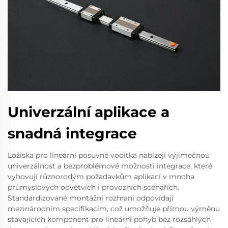
Univerzální aplikace a
snadná integrace
Ložiska pro lineární posuvné vodítka nabízejí výjimečnou
univerzálnost a bezproblémové možnosti integrace, které
vyhovují různorodým požadavkům aplikací v mnoha
průmyslových odvětvích i provozních scénářích.
Standardizované montážní rozhraní odpovídají
mezinárodním specifikacím, což umožňuje přímou výměnu
stávajících komponent pro lineární pohyb bez rozsáhlých