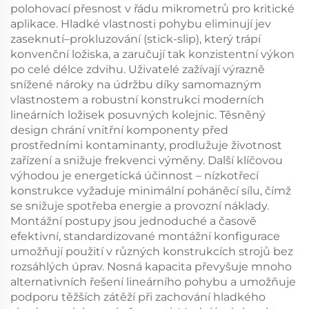
polohovací přesnost v řádu mikrometrů pro kritické
aplikace. Hladké vlastnosti pohybu eliminují jev
zaseknutí–prokluzování (stick-slip), který trápí
konvenční ložiska, a zaručují tak konzistentní výkon
po celé délce zdvihu. Uživatelé zažívají výrazně
snížené nároky na údržbu díky samomazným
vlastnostem a robustní konstrukci moderních
lineárních ložisek posuvných kolejnic. Těsněný
design chrání vnitřní komponenty před
prostředními kontaminanty, prodlužuje životnost
zařízení a snižuje frekvenci výměny. Další klíčovou
výhodou je energetická účinnost – nízkotřecí
konstrukce vyžaduje minimální poháněcí sílu, čímž
se snižuje spotřeba energie a provozní náklady.
Montážní postupy jsou jednoduché a časově
efektivní, standardizované montážní konfigurace
umožňují použití v různých konstrukcích strojů bez
rozsáhlých úprav. Nosná kapacita převyšuje mnoho
alternativních řešení lineárního pohybu a umožňuje
podporu těžších zátěží při zachování hladkého