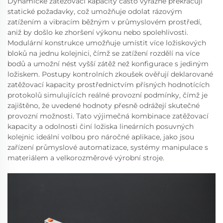
Dynamické zatěžovací kapacity často výrazně překračují
statické požadavky, což umožňuje odolat rázovým
zatížením a vibracím běžným v průmyslovém prostředí,
aniž by došlo ke zhoršení výkonu nebo spolehlivosti.
Modulární konstrukce umožňuje umístit více ložiskových
bloků na jednu kolejnici, čímž se zatížení rozdělí na více
bodů a umožní nést vyšší zátěž než konfigurace s jediným
ložiskem. Postupy kontrolních zkoušek ověřují deklarované
zatěžovací kapacity prostřednictvím přísných hodnotících
protokolů simulujících reálné provozní podmínky, čímž je
zajištěno, že uvedené hodnoty přesně odrážejí skutečné
provozní možnosti. Tato výjimečná kombinace zatěžovací
kapacity a odolnosti činí ložiska lineárních posuvných
kolejnic ideální volbou pro náročné aplikace, jako jsou
zařízení průmyslové automatizace, systémy manipulace s
materiálem a velkorozměrové výrobní stroje.