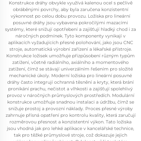
Konstrukce dráhy obvykle využívá kalenou ocel s pečlivě
obráběnými povrchy, aby byla zaručena konzistentní
výkonnost po celou dobu provozu. Ložiska pro lineární
posuvné dráhy jsou vybavena pokročilými mazacími
systémy, které snižují opotřebení a zajišťují hladký chod i za
náročných podmínek. Tyto komponenty vynikají v
aplikacích vyžadujících přesné polohování, jako jsou CNC
stroje, automatická výrobní zařízení a lékařské přístroje.
Konstrukce ložisek umožňuje přizpůsobení různým typům
zatížení, včetně radiálního, axiálního a momentového
zatížení, čímž se stávají univerzálním řešením pro složité
mechanické úkoly. Moderní ložiska pro lineární posuvné
dráhy často integrují ochranná těsnění a kryty, která brání
pronikání prachu, nečistot a vlhkosti a zajišťují spolehlivý
provoz v náročných průmyslových prostředích. Modulární
konstrukce umožňuje snadnou instalaci a údržbu, čímž se
snižuje prostoj a provozní náklady. Proces přesné výroby
zahrnuje přísná opatření pro kontrolu kvality, která zaručují
rozměrovou přesnost a konzistentní výkon. Tato ložiska
jsou vhodná jak pro lehké aplikace v kancelářské technice,
tak pro těžké průmyslové stroje, což dokazuje jejich