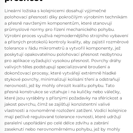
Lineární ložiska s kolejnicemi dosahují výjimečné
polohovací přesnosti díky pokročilým výrobním technikám
a přesně navrženým komponentům, které stanovují
průmyslové normy pro řízení mechanického pohybu.
Výrobní proces využívá nejmodernějšího strojního vybavení
a přísných protokolů kontroly kvality, aby zajistil rozměrové
tolerance v řádu mikrometrů a vytvořil komponenty, jež
poskytují opakovatelnou polohovací přesnost nezbytnou
pro aplikace vyžadující vysokou přesnost. Povrchy dráhy
valivých těles podstupují specializované broušení a
dokončovací procesy, které vytvářejí extrémně hladké
stykové povrchy, minimalizují kolísání tření a odstraňují
nerovnosti, jež by mohly ohrozit kvalitu pohybu. Tato
přesná konstrukce se vztahuje i na kuličky nebo válečky,
které jsou vyráběny s přísnými požadavky na sférickost a
jakost povrchu, čímž se zajišťují konzistentní valivé
vlastnosti a rovnoměrné rozložení zatížení. Vodící kolejnice
mají pečlivě regulované tolerance rovnosti, které udržují
paralelní uspořádání po celé délce zdvihu a zabrání
zaseknutí nebo nerovnoměrnému pohybu, jež by mohly