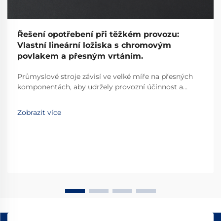
Řešení opotřebení při těžkém provozu:
Vlastní lineární ložiska s chromovým
povlakem a přesným vrtáním.
Průmyslové stroje závisí ve velké míře na přesných
komponentách, aby udržely provozní účinnost a
minimalizovaly prostoj. Mezi tyto kritické
komponenty patří lineární ložisko, které je základním
Zobrazit více
prvkem umožňujícím hladký a řízený lineární pohyb...