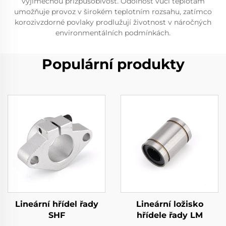
výjimečnou přizpůsobivost. Odolnost vůči teplotám
umožňuje provoz v širokém teplotním rozsahu, zatímco
korozivzdorné povlaky prodlužují životnost v náročných
environmentálních podmínkách.
Populární produkty
Lineární hřídel řady
Lineární ložisko
SHF
hřídele řady LM