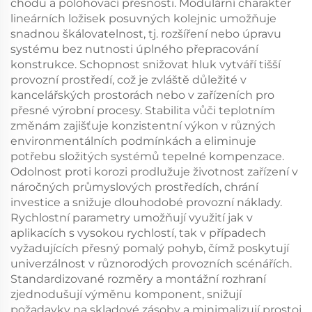
chodu a polohovací přesnosti. Modulární charakter
lineárních ložisek posuvných kolejnic umožňuje
snadnou škálovatelnost, tj. rozšíření nebo úpravu
systému bez nutnosti úplného přepracování
konstrukce. Schopnost snižovat hluk vytváří tišší
provozní prostředí, což je zvláště důležité v
kancelářských prostorách nebo v zařízeních pro
přesné výrobní procesy. Stabilita vůči teplotním
změnám zajišťuje konzistentní výkon v různých
environmentálních podmínkách a eliminuje
potřebu složitých systémů tepelné kompenzace.
Odolnost proti korozi prodlužuje životnost zařízení v
náročných průmyslových prostředích, chrání
investice a snižuje dlouhodobé provozní náklady.
Rychlostní parametry umožňují využití jak v
aplikacích s vysokou rychlostí, tak v případech
vyžadujících přesný pomalý pohyb, čímž poskytují
univerzálnost v různorodých provozních scénářích.
Standardizované rozměry a montážní rozhraní
zjednodušují výměnu komponent, snižují
požadavky na skladové zásoby a minimalizují prostoj