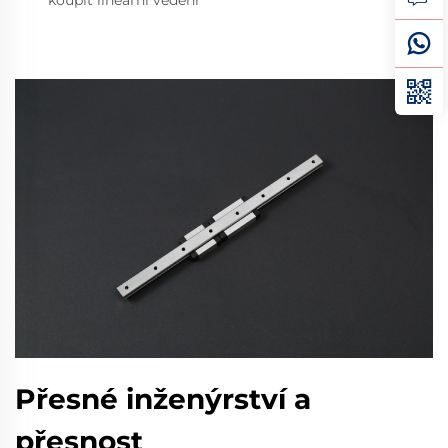
koupit lineární vedení
Přesné inženýrství a
přesnost