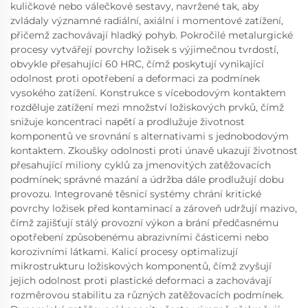
kuličkové nebo válečkové sestavy, navržené tak, aby
zvládaly významné radiální, axiální i momentové zatížení,
přičemž zachovávají hladký pohyb. Pokročilé metalurgické
procesy vytvářejí povrchy ložisek s výjimečnou tvrdostí,
obvykle přesahující 60 HRC, čímž poskytují vynikající
odolnost proti opotřebení a deformaci za podmínek
vysokého zatížení. Konstrukce s vícebodovým kontaktem
rozděluje zatížení mezi množství ložiskových prvků, čímž
snižuje koncentraci napětí a prodlužuje životnost
komponentů ve srovnání s alternativami s jednobodovým
kontaktem. Zkoušky odolnosti proti únavě ukazují životnost
přesahující miliony cyklů za jmenovitých zatěžovacích
podmínek; správné mazání a údržba dále prodlužují dobu
provozu. Integrované těsnicí systémy chrání kritické
povrchy ložisek před kontaminací a zároveň udržují mazivo,
čímž zajišťují stálý provozní výkon a brání předčasnému
opotřebení způsobenému abrazivními částicemi nebo
korozivními látkami. Kalicí procesy optimalizují
mikrostrukturu ložiskových komponentů, čímž zvyšují
jejich odolnost proti plastické deformaci a zachovávají
rozměrovou stabilitu za různých zatěžovacích podmínek.