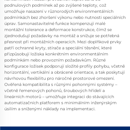
podnulových podmínek až po zvýšené teploty, což
umožňuje nasazení v různorodých environmentálních
podmínkách bez zhoršení výkonu nebo nutnosti speciálních
úprav. Samonastavitelné funkce kompenzují malé
montážní tolerance a deformace konstrukce, čímž se
zjednodušují požadavky na montáž a snižuje se potřebná
přesnost při montážních operacích. Mezi doplňkové prvky
patří ochranné kryty, stírače a speciální těsnění, které
přizpůsobují ložiska konkrétním environmentálním
podmínkám nebo provozním požadavkům. Různé
konfigurace ložisek podporují složité profily pohybu, včetně
horizontální, vertikální a obrácené orientace, a tak poskytují
návrhovou flexibilitu pro náročné prostorové omezení.
Ověřená kompatibilita s různými pohonnými systémy –
včetně řemenových pohonů, šroubových hřídelí a
lineárních motorů – umožňuje integraci do stávajících
automatizačních platforem s minimálním inženýrským
úsilím a sníženými náklady na implementaci.