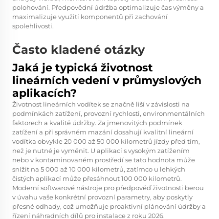
polohování. Předpovědní údržba optimalizuje čas výměny a
maximalizuje využití komponentů při zachování
spolehlivosti.
Často kladené otázky
Jaká je typická životnost
lineárních vedení v průmyslových
aplikacích?
Životnost lineárních vodítek se značně liší v závislosti na
podmínkách zatížení, provozní rychlosti, environmentálních
faktorech a kvalitě údržby. Za jmenovitých podmínek
zatížení a při správném mazání dosahují kvalitní lineární
vodítka obvykle 20 000 až 50 000 kilometrů jízdy před tím,
než je nutné je vyměnit. U aplikací s vysokým zatížením
nebo v kontaminovaném prostředí se tato hodnota může
snížit na 5 000 až 10 000 kilometrů, zatímco u lehkých
čistých aplikací může přesáhnout 100 000 kilometrů.
Moderní softwarové nástroje pro předpověď životnosti berou
v úvahu vaše konkrétní provozní parametry, aby poskytly
přesné odhady, což umožňuje proaktivní plánování údržby a
řízení náhradních dílů pro instalace z roku 2026.