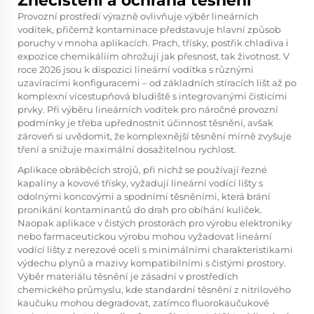
Znečištění a ochrana těsnění
Provozní prostředí výrazně ovlivňuje výběr lineárních
vodítek, přičemž kontaminace představuje hlavní způsob
poruchy v mnoha aplikacích. Prach, třísky, postřik chladiva i
expozice chemikáliím ohrožují jak přesnost, tak životnost. V
roce 2026 jsou k dispozici lineární vodítka s různými
uzavíracími konfiguracemi – od základních stíracích lišt až po
komplexní vícestupňová bludiště s integrovanými čisticími
prvky. Při výběru lineárních vodítek pro náročné provozní
podmínky je třeba upřednostnit účinnost těsnění, avšak
zároveň si uvědomit, že komplexnější těsnění mírně zvyšuje
tření a snižuje maximální dosažitelnou rychlost.
Aplikace obráběcích strojů, při nichž se používají řezné
kapaliny a kovové třísky, vyžadují lineární vodící lišty s
odolnými koncovými a spodními těsněními, která brání
pronikání kontaminantů do drah pro obíhání kuliček.
Naopak aplikace v čistých prostorách pro výrobu elektroniky
nebo farmaceutickou výrobu mohou vyžadovat lineární
vodící lišty z nerezové oceli s minimálními charakteristikami
výdechu plynů a mazivy kompatibilními s čistými prostory.
Výběr materiálu těsnění je zásadní v prostředích
chemického průmyslu, kde standardní těsnění z nitrilového
kaučuku mohou degradovat, zatímco fluorokaučukové