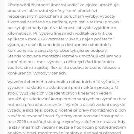
Předpovědi životnosti
lineární vodící kolejnice
umožňuje
proaktivní plánování výměny, které předchází
neočekávaným poruchám a poruchám výroby. Výpočty
životnosti založené na zatížení, rychlosti a režimu provozu
poskytují odhady ujeté vzdálenosti, obvykle vyjádřené v
kilometrech. Při výběru lineárních vodítek pro kritické
aplikace v roce 2026 vezměte v úvahu nejen počáteční
výkon, ale také dlouhodobou dostupnost náhradních
komponentů a závazky výrobce týkající se podpory.
Standardizované montážní rozměry umožňují vzájemnou
zaměnitelnost mezi výrobci u některých řad lineárních
vodítek, čímž zajišťují flexibilitu dodavatelského řetězce a
konkurenční výhody v cenách.
Vytvoření vhodného zásobníku náhradních dílů vyžaduje
vyvážení nákladů na skladování proti rizikům prostojů. U
strojů využívajících více identických lineárních vedení
umožňuje skladování kompletních saní rychlou výměnu bez
nutnosti přesného zarovnání. Výměna úseků vedení obvykle
vyžaduje složitější postup, včetně přípravy montážních ploch
a ověření rovnoběžnosti. Systémy monitorování dostupné v
roce 2026 umožňují strategie výměny založené na stavu, kdy
je stav lineárních vedení neustále hodnocen prostřednictvím
analýzy vibrací, monitorování teploty a sledování přesnosti