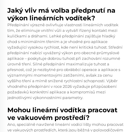
Jaký vliv má volba předpnutí na
výkon lineárních vodítek?
Předpínání výrazně ovlivňuje vlastnosti lineárních vodítek
tím, že eliminuje vnitřní vůli a vytváří řízený kontakt mezi
kuličkami a dráhami. Lehké předpínání zajišťuje hladký
chod s minimálním třením a je vhodné pro aplikace
vyžadující vysokou rychlost, kde není kritická tuhost. Střední
předpínání nabízí vyvážený výkon pro obecné průmyslové
aplikace – poskytuje dobrou tuhost při zachování rozumné
úrovně tření. Silné předpínání maximalizuje tuhost a
přesnost, což je nezbytné pro obráběcí operace a aplikace s
významnými momentovými zatíženími, avšak za cenu
vyššího tření a mírně snížené rychlostní schopnosti. Výběr
vhodného předpínání v roce 2026 vyžaduje přizpůsobení
požadavků konkrétní aplikace a kompromisů mezi
jednotlivými výkonnostními parametry.
Mohou lineární vodítka pracovat
ve vakuovém prostředí?
Ano, speciálně navržené lineární vodící lišty mohou pracovat
ve vakuových prostředích, která jsou běžná v polovodičovém