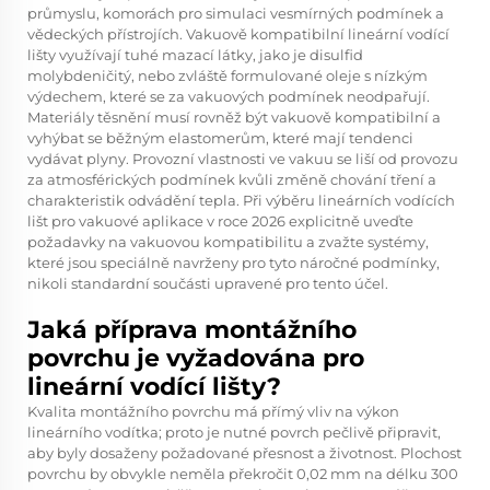
průmyslu, komorách pro simulaci vesmírných podmínek a
vědeckých přístrojích. Vakuově kompatibilní lineární vodící
lišty využívají tuhé mazací látky, jako je disulfid
molybdeničitý, nebo zvláště formulované oleje s nízkým
výdechem, které se za vakuových podmínek neodpařují.
Materiály těsnění musí rovněž být vakuově kompatibilní a
vyhýbat se běžným elastomerům, které mají tendenci
vydávat plyny. Provozní vlastnosti ve vakuu se liší od provozu
za atmosférických podmínek kvůli změně chování tření a
charakteristik odvádění tepla. Při výběru lineárních vodících
lišt pro vakuové aplikace v roce 2026 explicitně uveďte
požadavky na vakuovou kompatibilitu a zvažte systémy,
které jsou speciálně navrženy pro tyto náročné podmínky,
nikoli standardní součásti upravené pro tento účel.
Jaká příprava montážního
povrchu je vyžadována pro
lineární vodící lišty?
Kvalita montážního povrchu má přímý vliv na výkon
lineárního vodítka; proto je nutné povrch pečlivě připravit,
aby byly dosaženy požadované přesnost a životnost. Plochost
povrchu by obvykle neměla překročit 0,02 mm na délku 300