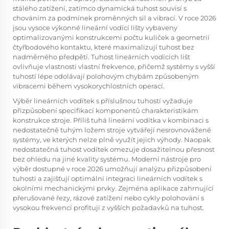
stálého zatížení, zatímco dynamická tuhost souvisí s
chováním za podmínek proměnných sil a vibrací. V roce 2026
jsou vysoce výkonné lineární vodící lišty vybaveny
optimalizovanými konstrukcemi počtu kuliček a geometrií
čtyřbodového kontaktu, které maximalizují tuhost bez
nadměrného předpětí. Tuhost lineárních vodících lišt
ovlivňuje vlastnosti vlastní frekvence, přičemž systémy s vyšší
tuhostí lépe odolávají polohovým chybám způsobeným
vibracemi během vysokorychlostních operací.
Výběr lineárních vodítek s příslušnou tuhostí vyžaduje
přizpůsobení specifikací komponentů charakteristikám
konstrukce stroje. Příliš tuhá lineární vodítka v kombinaci s
nedostatečně tuhým ložem stroje vytvářejí nesrovnovážené
systémy, ve kterých nelze plně využít jejich výhody. Naopak
nedostatečná tuhost vodítek omezuje dosažitelnou přesnost
bez ohledu na jiné kvality systému. Moderní nástroje pro
výběr dostupné v roce 2026 umožňují analýzu přizpůsobení
tuhosti a zajišťují optimální integraci lineárních vodítek s
okolními mechanickými prvky. Zejména aplikace zahrnující
přerušované řezy, rázové zatížení nebo cykly polohování s
vysokou frekvencí profitují z vyšších požadavků na tuhost.