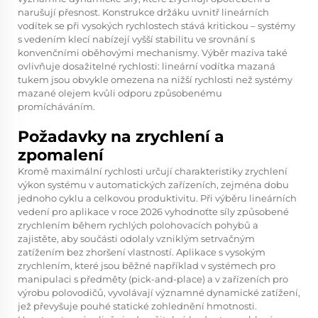
narušují přesnost. Konstrukce držáku uvnitř lineárních
vodítek se při vysokých rychlostech stává kritickou – systémy
s vedením klecí nabízejí vyšší stabilitu ve srovnání s
konvenčními oběhovými mechanismy. Výběr maziva také
ovlivňuje dosažitelné rychlosti: lineární vodítka mazaná
tukem jsou obvykle omezena na nižší rychlosti než systémy
mazané olejem kvůli odporu způsobenému
promícháváním.
Požadavky na zrychlení a
zpomalení
Kromě maximální rychlosti určují charakteristiky zrychlení
výkon systému v automatických zařízeních, zejména dobu
jednoho cyklu a celkovou produktivitu. Při výběru lineárních
vedení pro aplikace v roce 2026 vyhodnoťte síly způsobené
zrychlením během rychlých polohovacích pohybů a
zajistěte, aby součásti odolaly vzniklým setrvačným
zatížením bez zhoršení vlastností. Aplikace s vysokým
zrychlením, které jsou běžné například v systémech pro
manipulaci s předměty (pick-and-place) a v zařízeních pro
výrobu polovodičů, vyvolávají významné dynamické zatížení,
jež převyšuje pouhé statické zohlednění hmotnosti.