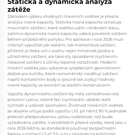
Statická a dynamická analýza
zátěže
Základem výběru vhodných lineárních vodítek je přesná
analýza nosné kapacity. Statická nosná kapacita označuje
maximální zatížení, které vodítko udrží v klidovém stavu,
zatímco dynamická nosná kapacita udává povolené zatížení
během průběžného pohybu. Pro aplikace v roce 2026 musí
inženýři vypočítat jak radiální, tak momentové zatížení,
přičemž je třeba vzít v úvahu nejen hmotnost jezdce a
užitečného zatížení, ale také síly způsobené zrychlením,
nárazové zatížení a účinky tepelné roztažnosti. Moderní
lineární vodítka jsou vybavena vylepšenými geometriemi
drážek pro kuličky, které rovnoměrněji rozdělují zatížení
napříč kontaktními body a výrazně tak zvyšují hodnoty
nosné kapacity ve srovnání se staršími konstrukcemi.
Výpočty dynamického zatížení by měly zohledňovat celý
provozní cyklus, včetně fází zrychlování, období stálé
rychlosti a událostí zpomalení. Životnost lineárních vodítek
se obvykle určuje podle výpočtu L10, při němž 90 % jednotek
překročí předpovězenou ujetou vzdálenost, než bude
vyžadována údržba. V prostředích přesné výroby, která jsou v
roce 2026 běžná, se standardně používají bezpečnostní
faktory v rozmezí 1,5 až 3,0, a to v závislosti na kritičnosti