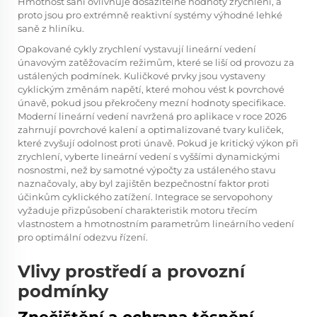
Hmotnost saní ovlivňuje dosažitelné hodnoty zrychlení, a
proto jsou pro extrémně reaktivní systémy výhodné lehké
saně z hliníku.
Opakované cykly zrychlení vystavují lineární vedení
únavovým zatěžovacím režimům, které se liší od provozu za
ustálených podmínek. Kuličkové prvky jsou vystaveny
cyklickým změnám napětí, které mohou vést k povrchové
únavě, pokud jsou překročeny mezní hodnoty specifikace.
Moderní lineární vedení navržená pro aplikace v roce 2026
zahrnují povrchové kalení a optimalizované tvary kuliček,
které zvyšují odolnost proti únavě. Pokud je kritický výkon při
zrychlení, vyberte lineární vedení s vyššími dynamickými
nosnostmi, než by samotné výpočty za ustáleného stavu
naznačovaly, aby byl zajištěn bezpečnostní faktor proti
účinkům cyklického zatížení. Integrace se servopohony
vyžaduje přizpůsobení charakteristik motoru třecím
vlastnostem a hmotnostním parametrům lineárního vedení
pro optimální odezvu řízení.
Vlivy prostředí a provozní
podmínky