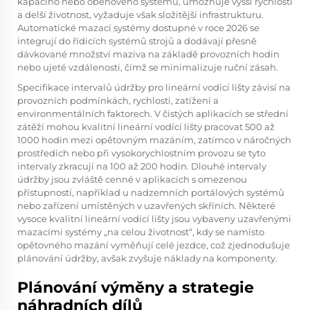
kapacího nebo oběhového systému, umožňuje vyšší rychlosti
a delší životnost, vyžaduje však složitější infrastrukturu.
Automatické mazací systémy dostupné v roce 2026 se
integrují do řídicích systémů strojů a dodávají přesně
dávkované množství maziva na základě provozních hodin
nebo ujeté vzdálenosti, čímž se minimalizuje ruční zásah.
Specifikace intervalů údržby pro lineární vodící lišty závisí na
provozních podmínkách, rychlosti, zatížení a
environmentálních faktorech. V čistých aplikacích se střední
zátěží mohou kvalitní lineární vodící lišty pracovat 500 až
1000 hodin mezi opětovným mazáním, zatímco v náročných
prostředích nebo při vysokorychlostním provozu se tyto
intervaly zkracují na 100 až 200 hodin. Dlouhé intervaly
údržby jsou zvláště cenné v aplikacích s omezenou
přístupností, například u nadzemních portálových systémů
nebo zařízení umístěných v uzavřených skříních. Některé
vysoce kvalitní lineární vodící lišty jsou vybaveny uzavřenými
mazacími systémy „na celou životnost“, kdy se namísto
opětovného mazání vyměňují celé jezdce, což zjednodušuje
plánování údržby, avšak zvyšuje náklady na komponenty.
Plánování výměny a strategie
náhradních dílů