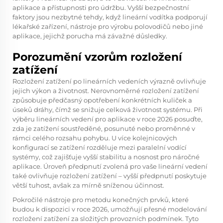
aplikace a přístupnosti pro údržbu. Vyšší bezpečnostní
faktory jsou nezbytné tehdy, když lineární vodítka podporují
lékařské zařízení, nástroje pro výrobu polovodičů nebo jiné
aplikace, jejichž porucha má závažné důsledky.
Porozumění vzorům rozložení
zatížení
Rozložení zatížení po lineárních vedeních výrazně ovlivňuje
jejich výkon a životnost. Nerovnoměrné rozložení zatížení
způsobuje předčasný opotřebení konkrétních kuliček a
úseků dráhy, čímž se snižuje celková životnost systému. Při
výběru lineárních vedení pro aplikace v roce 2026 posuďte,
zda je zatížení soustředěné, posunuté nebo proměnné v
rámci celého rozsahu pohybu. U více kolejnicových
konfigurací se zatížení rozděluje mezi paralelní vodící
systémy, což zajišťuje vyšší stabilitu a nosnost pro náročné
aplikace. Úroveň předpnutí zvolená pro vaše lineární vedení
také ovlivňuje rozložení zatížení – vyšší předpnutí poskytuje
větší tuhost, avšak za mírně sníženou účinnost.
Pokročilé nástroje pro metodu konečných prvků, které
budou k dispozici v roce 2026, umožňují přesné modelování
rozložení zatížení za složitých provozních podmínek. Tyto