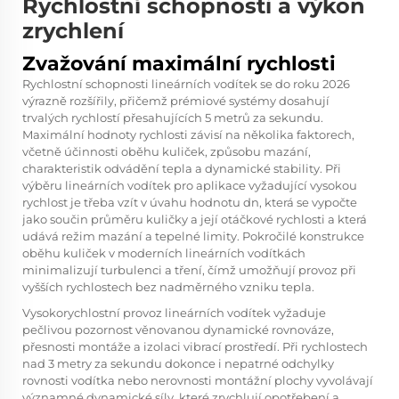
Rychlostní schopnosti a výkon
zrychlení
Zvažování maximální rychlosti
Rychlostní schopnosti lineárních vodítek se do roku 2026
výrazně rozšířily, přičemž prémiové systémy dosahují
trvalých rychlostí přesahujících 5 metrů za sekundu.
Maximální hodnoty rychlosti závisí na několika faktorech,
včetně účinnosti oběhu kuliček, způsobu mazání,
charakteristik odvádění tepla a dynamické stability. Při
výběru lineárních vodítek pro aplikace vyžadující vysokou
rychlost je třeba vzít v úvahu hodnotu dn, která se vypočte
jako součin průměru kuličky a její otáčkové rychlosti a která
udává režim mazání a tepelné limity. Pokročilé konstrukce
oběhu kuliček v moderních lineárních vodítkách
minimalizují turbulenci a tření, čímž umožňují provoz při
vyšších rychlostech bez nadměrného vzniku tepla.
Vysokorychlostní provoz lineárních vodítek vyžaduje
pečlivou pozornost věnovanou dynamické rovnováze,
přesnosti montáže a izolaci vibrací prostředí. Při rychlostech
nad 3 metry za sekundu dokonce i nepatrné odchylky
rovnosti vodítka nebo nerovnosti montážní plochy vyvolávají
významné dynamické síly, které zrychlují opotřebení a