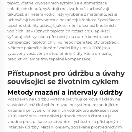
teplot, včetně kryogenních systémů a automatizace
chladicích skladů, vyžadují maziva, která zachovávají
tekutost, a lineární vodící lišty vyrobené z materiálů, jež si
uchovávají houževnatost a neztrácejí křehkost. Specifikace
tepelné stability udávají, jak se mění přesnost lineárních
vodících lišt v různých teplotních rozsazích; u aplikací
vyžadujících vysokou přesnost jsou nutné konstrukce s
kompenzací teplotních vlivů nebo řízení teploty prostředí.
Některé pokročilé lineární vodící lišty z roku 2026 jsou
vybaveny vestavěnými teplotními čidly, která umožňují
prediktivní algoritmy tepelné kompenzace.
Přístupnost pro údržbu a úvahy
související se životním cyklem
Metody mazání a intervaly údržby
Požadavky na údržbu výrazně ovlivňují celkové náklady na
vlastnictví, což činí výběr mazacího systému rozhodujícím
kritériem při výběru lineárních vodítek pro aplikace v roce
2026. Mazání tukem nabízí jednoduchost a čistotu a je
vhodné pro aplikace se středními rychlostmi a přístupnými
intervaly údržby. Mazání olejem, dodávané prostřednictvím