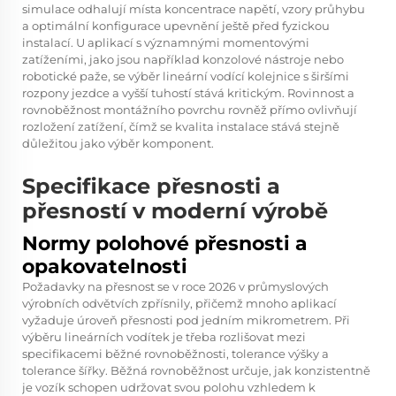
simulace odhalují místa koncentrace napětí, vzory průhybu
a optimální konfigurace upevnění ještě před fyzickou
instalací. U aplikací s významnými momentovými
zatíženími, jako jsou například konzolové nástroje nebo
robotické paže, se výběr
lineární vodící kolejnice
s širšími
rozpony jezdce a vyšší tuhostí stává kritickým. Rovinnost a
rovnoběžnost montážního povrchu rovněž přímo ovlivňují
rozložení zatížení, čímž se kvalita instalace stává stejně
důležitou jako výběr komponent.
Specifikace přesnosti a
přesností v moderní výrobě
Normy polohové přesnosti a
opakovatelnosti
Požadavky na přesnost se v roce 2026 v průmyslových
výrobních odvětvích zpřísnily, přičemž mnoho aplikací
vyžaduje úroveň přesnosti pod jedním mikrometrem. Při
výběru lineárních vodítek je třeba rozlišovat mezi
specifikacemi běžné rovnoběžnosti, tolerance výšky a
tolerance šířky. Běžná rovnoběžnost určuje, jak konzistentně
je vozík schopen udržovat svou polohu vzhledem k