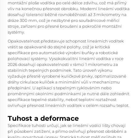
montážní ploše vodítka po celé délce zdvihu, což má přímý
vliv na konečnou přesnost obrobku. Moderní lineární vodítka
dosahují tolerancí běžné rovnoběžnosti až 3 mikrometry na
dráze 300 mm, což je nezbytné pro souřadnicové měřicí
stroje, zařízení pro přesné broušení a pokročilé montážní
systémy.
Opakovatelnost představuje schopnost lineárních vodítek
vrátit se opakovaně do stejné polohy, což je kritická
specifikace pro automatické výrobní buňky a robotické
polohovací systémy. Vysokokvalitní lineární vodítka v roce
2026 dosahují opakovatelnosti v rámci 1 mikrometru za
stabilních tepelných podmínek. Tato úroveň výkonu
vyžaduje přesně vyrobené kuličkové prvky, optimalizované
dráhy cirkulace kuliček a minimální vůli v mechanizmu
předpínání. U aplikací s tepelným cyklováním nebo
proměnnými okolními podmínkami je nutné dále zohlednit
specifikace tepelné stability, neboť teplotní roztažnost
ovlivňuje přesnost lineárních vodítek v celém rozsahu teplot.
Tuhost a deformace
Specifikace tuhosti určují, jak se lineární vodící lišty chovají
při působení zatížení, a přímo ovlivňují přesnost obrábění a
kvalitu povrchové úpravy. Statická tuhost měří průhyb za