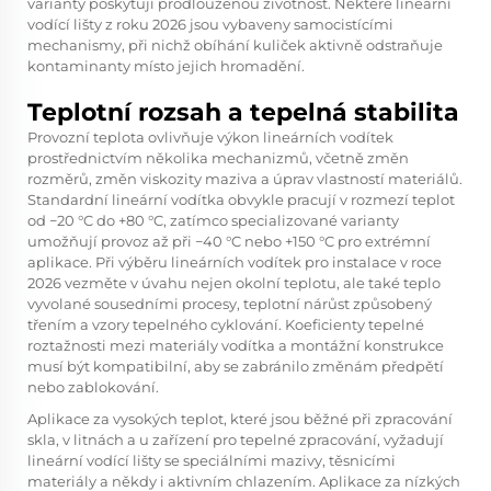
varianty poskytují prodlouženou životnost. Některé lineární
vodící lišty z roku 2026 jsou vybaveny samocistícími
mechanismy, při nichž obíhání kuliček aktivně odstraňuje
kontaminanty místo jejich hromadění.
Teplotní rozsah a tepelná stabilita
Provozní teplota ovlivňuje výkon lineárních vodítek
prostřednictvím několika mechanizmů, včetně změn
rozměrů, změn viskozity maziva a úprav vlastností materiálů.
Standardní lineární vodítka obvykle pracují v rozmezí teplot
od −20 °C do +80 °C, zatímco specializované varianty
umožňují provoz až při −40 °C nebo +150 °C pro extrémní
aplikace. Při výběru lineárních vodítek pro instalace v roce
2026 vezměte v úvahu nejen okolní teplotu, ale také teplo
vyvolané sousedními procesy, teplotní nárůst způsobený
třením a vzory tepelného cyklování. Koeficienty tepelné
roztažnosti mezi materiály vodítka a montážní konstrukce
musí být kompatibilní, aby se zabránilo změnám předpětí
nebo zablokování.
Aplikace za vysokých teplot, které jsou běžné při zpracování
skla, v litnách a u zařízení pro tepelné zpracování, vyžadují
lineární vodící lišty se speciálními mazivy, těsnicími
materiály a někdy i aktivním chlazením. Aplikace za nízkých