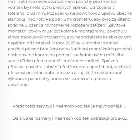
mm, zatímco rovnoběžnost mezi povrchy pro montáž
vodítek by měla být u přesných aplikací udržována v
toleranci 0,03 mm. Požadavky na povrchovou úpravu obecně
stanovují hodnoty Ra pod 1,6 mikrometru, aby bylo zajištěno
správné uložení a rovnoměrné rozložení zatížení. Závitové
montážní otvory musí být kolmé k montážnímu povrchu v
rámci stanovených tolerancí, aby nedocházelo ke zbytkovým
napětím při instalaci. V roce 2026 se u mnoha instalací
používá přesné broušení nebo škrábání montážních povrchů
následované kontrolou pomocí souřadnicového měřicího
stroje (CMM) před montáží lineárních vodítek. Správná
příprava povrchu zabrání předčasnému opotřebení, zachová
přesnost po celou dobu provozu a zajistí, že deklarované
výkonové parametry budou ve skutečném provozu
dosaženy.
Předchozí:
Který typ lineárních vodítek je nejvhodnější pro CNC stroje?
Další:
Jaké rozměry lineárních vodítek potřebuji pro svůj konkrétní případ použití?