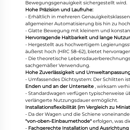
Bewegungsgenauigkeit sichergestellt wird.
Hohe Präzision und Laufruhe:
- Erhältlich in mehreren Genauigkeitsklassen
allgemeiner Automatisierung bis hin zu ho
- Glatte Bewegung mit kleinem und konstan
Hervorragende Haltbarkeit und lange Nutzu
- Hergestellt aus hochwertigem Legierungss
äußerst hoch (HRC 58–62), bietet hervorragen
- Die theoretische Lebensdauerberechnungsf
sachgemäßer Verwendung.
Hohe Zuverlässigkeit und Umweltanpassungs
- Umfassendes Dichtsystem: Der Schlitten is
Enden und an der Unterseite
, wirksam verh
- Standardwagen verfügen typischerweise ü
verlängerte Nutzungsdauer ermöglicht.
Installationsflexibilität (im Vergleich zu Mini
- Da der Wagen und die Schiene voneinander 
"von-oben-Einbaumethode"
erfolgen, was d
-
Fachgerechte Installation und Ausrichtung