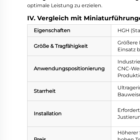
optimale Leistung zu erzielen.
IV. Vergleich mit Miniaturführ
Eigenschaften
HGH (Sta
Größere 
Größe & Tragfähigkeit
Einsatz b
Industrie
Anwendungspositionierung
CNC-Wer
Produkti
Ultrager
Starrheit
Bauweise
Erforder
Installation
Justieru
Höherer 
Preis
hohen Tr