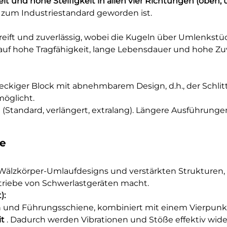
t und hohe Steifigkeit in allen vier Richtungen (oben, un
zum Industriestandard geworden ist.
sgereift und zuverlässig, wobei die Kugeln über Umlenks
s auf hohe Tragfähigkeit, lange Lebensdauer und hohe Zu
hteckiger Block mit abnehmbarem Design, d.h., der Schl
öglicht.
n (Standard, verlängert, extralang). Längere Ausführung
le
 Wälzkörper-Umlaufdesigns und verstärkten Strukturen,
etriebe von Schwerlastgeräten macht.
):
en und Führungsschiene, kombiniert mit einem Vierpunk
it
. Dadurch werden Vibrationen und Stöße effektiv wid