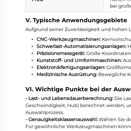
bei groß
V. Typische Anwendungsgebiete
Aufgrund seiner Zuverlässigkeit und hohen L
CNC-Werkzeugmaschinen:
Kernvorschu
Schwerlast-Automatisierungsanlagen:
H
Präzisionsmessgerät:
Große Koordinaten
Kunststoff- und Umformmaschinen:
Aus
Elektronikfertigungsanlagen:
Großforma
Medizinische Ausrüstung:
Bewegliche Ko
VI. Wichtige Punkte bei der Au
- Last- und Lebensdauerberechnung:
Die La
Geschwindigkeit, Hub) berechnet werden, un
Auswahlprozess.
- Genauigkeitsklassenauswahl:
Wählen Sie di
Für gewöhnliche Werkzeugmaschinen können