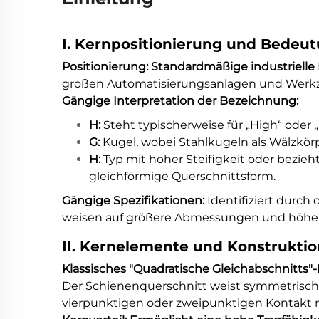
I. Kernpositionierung und Bedeu
Positionierung: Standardmäßige industriell
großen Automatisierungsanlagen und Werk
Gängige Interpretation der Bezeichnung:
H:
Steht typischerweise für „High“ oder 
G:
Kugel, wobei Stahlkugeln als Wälzkö
H:
Typ mit hoher Steifigkeit oder bezie
gleichförmige Querschnittsform.
Gängige Spezifikationen:
Identifiziert durc
weisen auf größere Abmessungen und höhere
II. Kernelemente und Konstrukt
Klassisches "Quadratische Gleichabschnitts"
Der Schienenquerschnitt weist symmetrische
vierpunktigen oder zweipunktigen Kontakt m