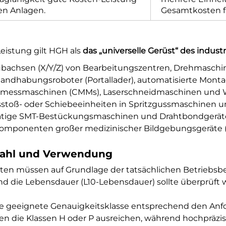
en Anlagen.
Gesamtkosten f
eistung gilt HGH als
das „universelle Gerüst“ des indust
bachsen (X/Y/Z) von Bearbeitungszentren, Drehmaschi
andhabungsroboter (Portallader), automatisierte Monta
messmaschinen (CMMs), Laserschneidmaschinen und W
stoß- oder Schiebeeinheiten in Spritzgussmaschinen 
tige SMT-Bestückungsmaschinen und Drahtbondgerät
mponenten großer medizinischer Bildgebungsgeräte (z. 
swahl und Verwendung
sten müssen auf Grundlage der tatsächlichen Betriebsb
d die Lebensdauer (L10-Lebensdauer) sollte überprüft w
e geeignete Genauigkeitsklasse entsprechend den Anfo
 die Klassen H oder P ausreichen, während hochpräzi