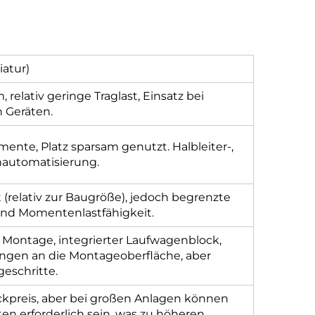
atur)
 relativ geringe Traglast, Einsatz bei
n Geräten.
mente, Platz sparsam genutzt. Halbleiter-,
nautomatisierung.
 (relativ zur Baugröße), jedoch begrenzte
und Momentenlastfähigkeit.
e Montage, integrierter Laufwagenblock,
ngen an die Montageoberfläche, aber
eschritte.
ckpreis, aber bei großen Anlagen können
en erforderlich sein, was zu höheren