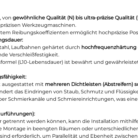
, von
gewöhnliche Qualität (N) bis ultra-präzise Qualität 
chpräzisen Werkzeugmaschinen.
tem Reibungskoeffizienten ermöglicht hochpräzise Posi
ngsdauer:
tahl, Laufbahnen gehärtet durch
hochfrequenzhärtung 
de Verschleißfestigkeit.
ormel (L10-Lebensdauer) ist bewährt und gewährleiste
fähigkeit:
t ausgestattet mit
mehreren Dichtleisten (Abstreifern
indert das Eindringen von Staub, Schmutz und Flüssigke
ber Schmierkanäle und Schmiereinrichtungen, was eine
aturführungen):
getrennt werden können, kann die Installation mithilf
ie Montage in beengten Räumen oder unterschiedlichen
sind erforderlich, um Parallelität und Ebenheit zwische