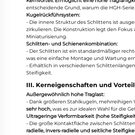
Kernvorteil:
Ermöglicht eine hohe Tragfähigkei
entscheidende Grund, warum die HGH-Serie 
Kugelrückführsystem:
- Die innere Struktur des Schlittens ist au
zirkulieren. Die Konstruktion legt den Foku
Miniaturisierung.
Schlitten- und Schienenkombination:
- Der Schlitten ist ein standardmäßiger rec
was eine einfache Montage und Wartung erm
- Erhältlich in verschiedenen Schlittenlänge
Steifigkeit.
III. Kerneigenschaften und Vortei
Außergewöhnlich hohe Traglast:
- Dank größeren Stahlkugeln, mehrreihigen
sehr hoch,
was es zur idealen Wahl für die G
Ultrageringe Verformbarkeit (hohe Steifigkeit
- Die große Kontaktfläche zwischen Schlitt
radielle, invers-radielle und seitliche Steifigke