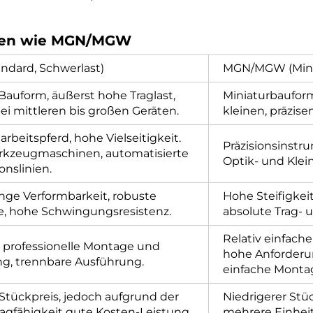
ungen wie MGN/MGW
ndard, Schwerlast)
MGN/MGW (Mini
Bauform, äußerst hohe Traglast,
Miniaturbauform,
ei mittleren bis großen Geräten.
kleinen, präzise
arbeitspferd, hohe Vielseitigkeit.
Präzisionsinstru
kzeugmaschinen, automatisierte
Optik- und Klei
onslinien.
inge Verformbarkeit, robuste
Hohe Steifigkeit
, hohe Schwingungsresistenz.
absolute Trag- 
Relativ einfach
t professionelle Montage und
hohe Anforderu
ng, trennbare Ausführung.
einfache Montag
Stückpreis, jedoch aufgrund der
Niedrigerer Stü
agfähigkeit gute Kosten-Leistung
mehrere Einheit