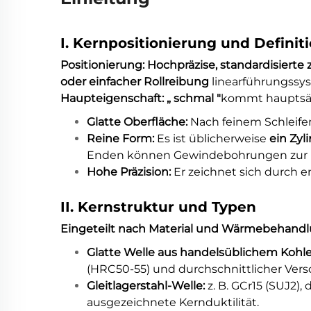
I. Kernpositionierung und Definit
Positionierung: Hochpräzise, standardisiert
oder einfacher Rollreibung
linearführungssy
Haupteigenschaft: „
schmal
"
kommt hauptsäc
Glatte Oberfläche:
Nach feinem Schleifen
Reine Form:
Es ist üblicherweise
ein Zyl
Enden können Gewindebohrungen zur Mon
Hohe Präzision:
Er zeichnet sich durch 
II. Kernstruktur und Typen
Eingeteilt nach Material und Wärmebehandl
Glatte Welle aus handelsüblichem Kohle
(HRC50-55) und durchschnittlicher Versc
Gleitlagerstahl-Welle:
z. B. GCr15 (SUJ2)
ausgezeichnete Kernduktilität.