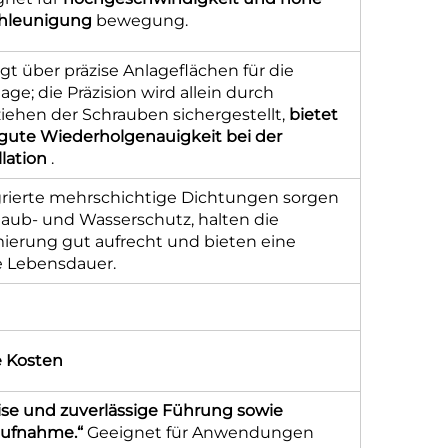
hleunigung
bewegung.
gt über präzise Anlageflächen für die
ge; die Präzision wird allein durch
iehen der Schrauben sichergestellt,
bietet
 gute Wiederholgenauigkeit bei der
llation
.
grierte mehrschichtige Dichtungen sorgen
taub- und Wasserschutz, halten die
ierung gut aufrecht und bieten eine
e Lebensdauer.
h
 Kosten
ise und zuverlässige Führung sowie
aufnahme.“
Geeignet für Anwendungen