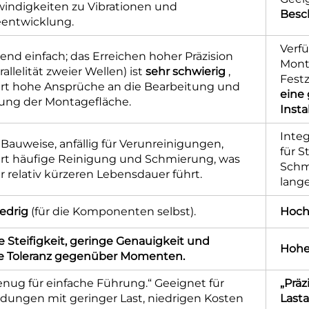
indigkeiten zu Vibrationen und
Besc
entwicklung.
Verfü
end einfach; das Erreichen hoher Präzision
Monta
arallelität zweier Wellen) ist
sehr schwierig
,
Festz
ert hohe Ansprüche an die Bearbeitung und
eine
rung der Montagefläche.
Insta
Inte
Bauweise, anfällig für Verunreinigungen,
für S
ert häufige Reinigung und Schmierung, was
Schm
r relativ kürzeren Lebensdauer führt.
lang
iedrig
(für die Komponenten selbst).
Hoc
e Steifigkeit, geringe Genauigkeit und
Hohe
e Toleranz gegenüber Momenten.
enug für einfache Führung.“ Geeignet für
„Präz
ungen mit geringer Last, niedrigen Kosten
Last