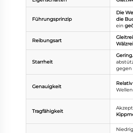
Die Wel
Führungsprinzip
die Buc
ein
geö
Gleitr
Reibungsart
Wälzre
Gering
Starrheit
abstüt
gegen 
Relativ
Genauigkeit
Wellen
Akzepta
Tragfähigkeit
Kippm
Niedrig