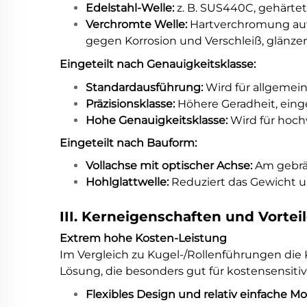
Edelstahl-Welle:
z. B. SUS440C, gehärtet
Verchromte Welle:
Hartverchromung auf 
gegen Korrosion und Verschleiß, glänze
Eingeteilt nach Genauigkeitsklasse:
Standardausführung:
Wird für allgemei
Präzisionsklasse:
Höhere Geradheit, eing
Hohe Genauigkeitsklasse:
Wird für hoch
Eingeteilt nach Bauform:
Vollachse mit optischer Achse:
Am gebrä
Hohlglattwelle:
Reduziert das Gewicht 
III. Kerneigenschaften und Vortei
Extrem hohe Kosten-Leistung
Im Vergleich zu Kugel-/Rollenführungen die
Lösung, die besonders gut für kostensensiti
Flexibles Design und relativ einfache M