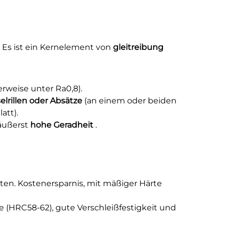
.
Es ist ein Kernelement von
gleitreibung
erweise unter Ra0,8).
lrillen oder Absätze
(an einem oder beiden
att).
 äußerst
hohe Geradheit
.
ten. Kostenersparnis, mit mäßiger Härte
e (HRC58-62), gute Verschleißfestigkeit und