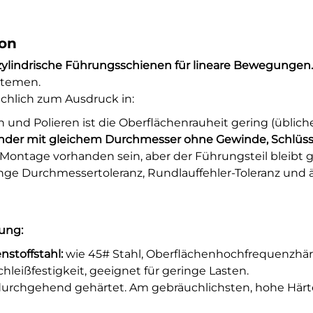
ion
e zylindrische Führungsschienen für lineare Bewegungen
stemen.
hlich zum Ausdruck in:
 und Polieren ist die Oberflächenrauheit gering (üblich
inder mit gleichem Durchmesser ohne Gewinde, Schlüsse
tage vorhanden sein, aber der Führungsteil bleibt gl
enge Durchmessertoleranz, Rundlauffehler-Toleranz und
ung:
nstoffstahl:
wie 45# Stahl, Oberflächenhochfrequenzhär
hleißfestigkeit, geeignet für geringe Lasten.
, durchgehend gehärtet. Am gebräuchlichsten, hohe Härt