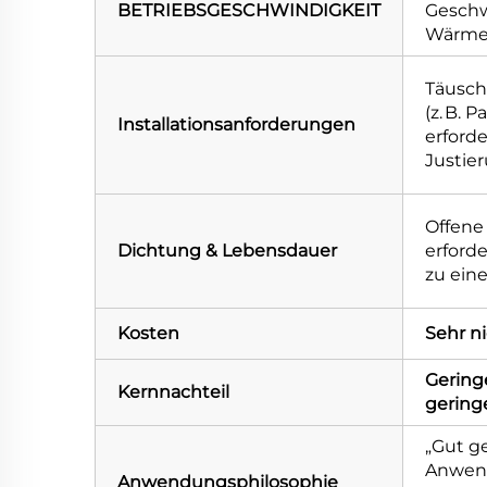
BETRIEBSGESCHWINDIGKEIT
Geschw
Wärme
Täusch
(z. B. P
Installationsanforderungen
erford
Justie
Offene 
Dichtung & Lebensdauer
erford
zu eine
Kosten
Sehr n
Gering
Kernnachteil
gering
„Gut g
Anwend
Anwendungsphilosophie