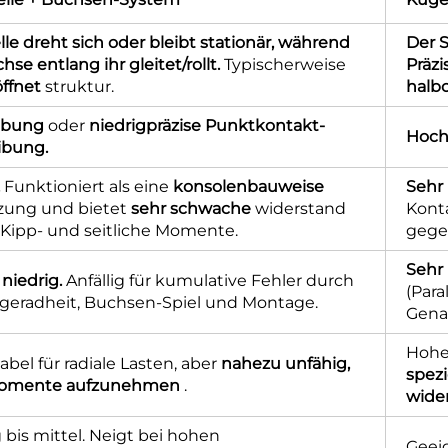
le dreht sich oder bleibt stationär, während
Der S
hse entlang ihr gleitet/rollt.
Typischerweise
Präzi
ffnet
struktur.
halb
eibung
oder
niedrigpräzise Punktkontakt-
Hoch
ibung.
.
Funktioniert als eine
konsolenbauweise
Sehr 
zung und bietet
sehr schwache
widerstand
Konta
Kipp- und seitliche Momente.
gege
Sehr 
 niedrig.
Anfällig für kumulative Fehler durch
(Para
geradheit, Buchsen-Spiel und Montage.
Gena
Hohe 
bel für radiale Lasten, aber
nahezu unfähig,
spez
omente aufzunehmen
.
wide
 bis mittel. Neigt bei hohen
Geei