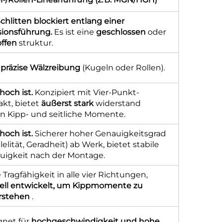
chlitten blockiert entlang einer
sionsführung.
Es ist eine
geschlossen
oder
offen
struktur.
präzise Wälzreibung
(Kugeln oder Rollen).
hoch ist.
Konzipiert mit Vier-Punkt-
kt, bietet
äußerst stark
widerstand
n Kipp- und seitliche Momente.
hoch ist.
Sicherer hoher Genauigkeitsgrad
llelität, Geradheit) ab Werk, bietet stabile
uigkeit nach der Montage.
Tragfähigkeit in alle vier Richtungen,
iell entwickelt, um Kippmomente zu
rstehen
.
gnet für
hochgeschwindigkeit und hohe