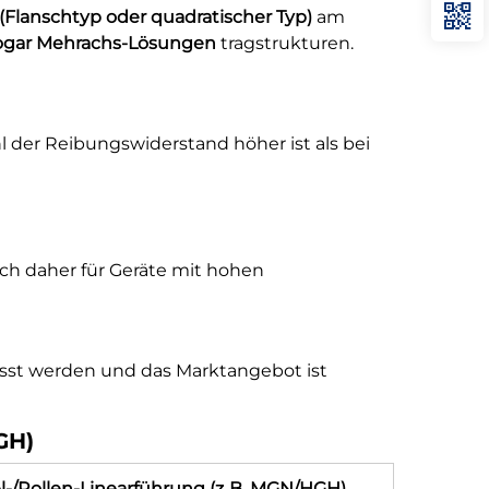
(Flanschtyp oder quadratischer Typ)
am
 sogar Mehrachs-Lösungen
tragstrukturen.
 der Reibungswiderstand höher ist als bei
ich daher für Geräte mit hohen
epasst werden und das Marktangebot ist
GH)
-/Rollen-Linearführung (z. B. MGN/HGH)