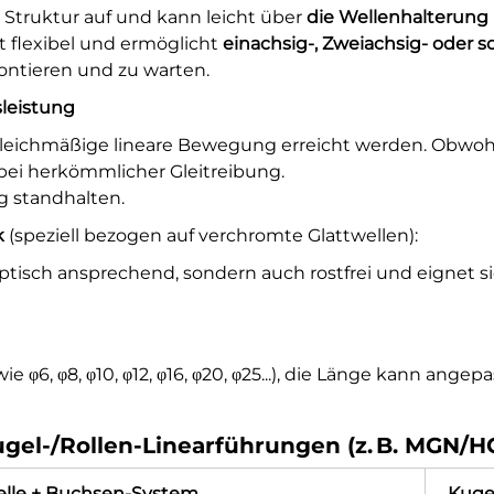
e Struktur auf und kann leicht über
die Wellenhalterung 
 flexibel und ermöglicht
einachsig-, Zweiachsig- oder
ontieren und zu warten.
leistung
gleichmäßige lineare Bewegung erreicht werden. Obwohl
s bei herkömmlicher Gleitreibung.
g standhalten.
k
(speziell bezogen auf verchromte Glattwellen):
ptisch ansprechend, sondern auch rostfrei und eignet s
e φ6, φ8, φ10, φ12, φ16, φ20, φ25...), die Länge kann ang
ugel-/Rollen-Linearführungen (z. B. MGN/H
elle + Buchsen-System
Kugel