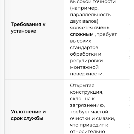
высокой точности
п
(например,
к
параллельность
т
двух валов)
Требования к
о
является
очень
установке
п
сложным
, требует
з
высоких
в
стандартов
о
обработки и
х
регулировки
в
монтажной
п
поверхности.
Открытая
И
конструкция,
м
склонна к
у
загрязнению,
о
Уплотнение и
требует частой
з
срок службы
очистки и смазки,
в
что приводит к
у
относительно
и