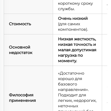
короткому сроку
д
службы.
с
Очень низкий
Стоимость
(для самих
В
компонентов).
Низкая жесткость,
низкая точность и
Основной
малая допустимая
В
недостаток
нагрузка по
моменту.
«
«Достаточно
н
хорошо для
н
базового
с
направления».
П
Философия
Подходит для
п
применения
легких, недорогих,
т
неточных
в