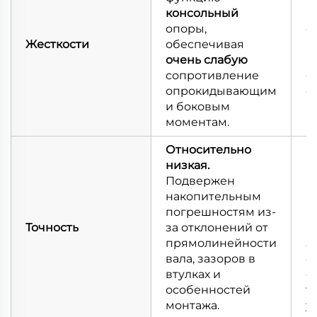
консольный
к
опоры,
о
Жесткости
обеспечивая
и
очень слабую
в
сопротивление
с
опрокидывающим
о
и боковым
и
моментам.
м
Относительно
О
низкая.
Г
Подвержен
в
накопительным
(
погрешностям из-
п
Точность
за отклонений от
и
прямолинейности
з
вала, зазоров в
о
втулках и
с
особенностей
т
монтажа.
у