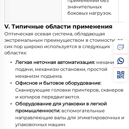
применений без
в
значительных
в
боковых нагрузок.
в
V. Типичные области применения
Оптическая осевая система, обладающая
экстремальным преимуществом в стоимости, до
сих пор широко используется в следующих
областях:
Легкая неточная автоматизация:
механизм
подачи, механизм остановки, простой
механизм подъема.
Офисное и бытовое оборудование:
Сканирующие головки принтеров, сканеров
и копиров передвигаются.
Оборудование для упаковки в легкой
промышленности:
вспомогательные
направляющие валы для этикетировочных и
упаковочных машин.