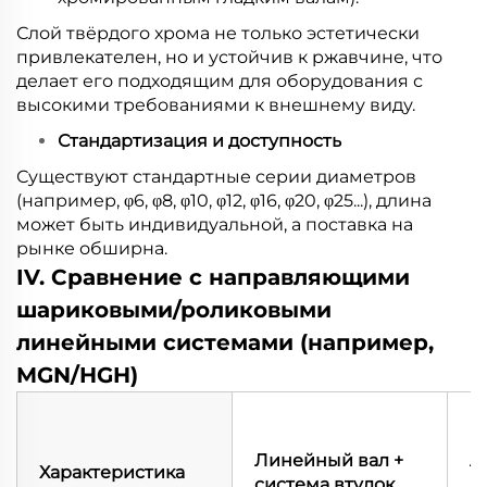
Слой твёрдого хрома не только эстетически
привлекателен, но и устойчив к ржавчине, что
делает его подходящим для оборудования с
высокими требованиями к внешнему виду.
Стандартизация и доступность
Существуют стандартные серии диаметров
(например, φ6, φ8, φ10, φ12, φ16, φ20, φ25...), длина
может быть индивидуальной, а поставка на
рынке обширна.
IV. Сравнение с направляющими
шариковыми/роликовыми
линейными системами (например,
MGN/HGH)
Ш
р
Линейный вал +
л
Характеристика
система втулок
н