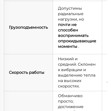
В
Допустимы
г
радиальные
в
нагрузки, но
н
почти не
Грузоподъемность
с
способен
р
воспринимать
в
опрокидывающие
о
моменты
.
м
Низкий и
средний. Склонен
П
к вибрации и
в
Скорость работы
выделению тепла
в
на высоких
д
скоростях.
Обманчиво
И
просто;
п
достижение
о