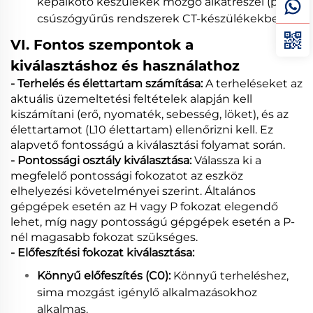
képalkotó készülékek mozgó alkatrészei (pl.
csúszógyűrűs rendszerek CT-készülékekben).
VI. Fontos szempontok a
kiválasztáshoz és használathoz
- Terhelés és élettartam számítása:
A terheléseket az
aktuális üzemeltetési feltételek alapján kell
kiszámítani (erő, nyomaték, sebesség, löket), és az
élettartamot (L10 élettartam) ellenőrizni kell. Ez
alapvető fontosságú a kiválasztási folyamat során.
- Pontossági osztály kiválasztása:
Válassza ki a
megfelelő pontossági fokozatot az eszköz
elhelyezési követelményei szerint. Általános
gépgépek esetén az H vagy P fokozat elegendő
lehet, míg nagy pontosságú gépgépek esetén a P-
nél magasabb fokozat szükséges.
- Előfeszítési fokozat kiválasztása:
Könnyű előfeszítés (C0):
Könnyű terheléshez,
sima mozgást igénylő alkalmazásokhoz
alkalmas.