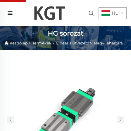
HU
HG sorozat
Kezdőlap
>
Termékek
>
Lineáris Útvezető
>
Nagy Teherbírású Lineáris Útvezető