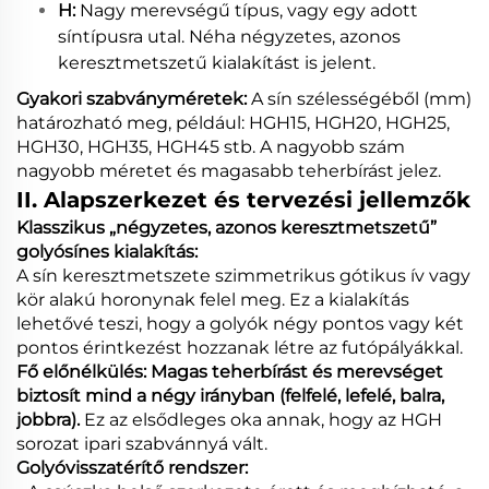
H:
Nagy merevségű típus, vagy egy adott
síntípusra utal. Néha négyzetes, azonos
keresztmetszetű kialakítást is jelent.
Gyakori szabványméretek:
A sín szélességéből (mm)
határozható meg, például: HGH15, HGH20, HGH25,
HGH30, HGH35, HGH45 stb. A nagyobb szám
nagyobb méretet és magasabb teherbírást jelez.
II. Alapszerkezet és tervezési jellemzők
Klasszikus „négyzetes, azonos keresztmetszetű”
golyósínes kialakítás:
A sín keresztmetszete szimmetrikus gótikus ív vagy
kör alakú horonynak felel meg. Ez a kialakítás
lehetővé teszi, hogy a golyók négy pontos vagy két
pontos érintkezést hozzanak létre az futópályákkal.
Fő előnélkülés:
Magas teherbírást és merevséget
biztosít mind a négy irányban (felfelé, lefelé, balra,
jobbra).
Ez az elsődleges oka annak, hogy az HGH
sorozat ipari szabvánnyá vált.
Golyóvisszatérítő rendszer: