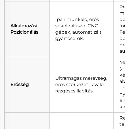
Prec
műs
Ipari munkaló, erős
opti
Alkalmazási
sokoldalúság. CNC
font
Pozícionálás
gépek, automatizált
Fél
gyártósorok.
opti
mér
auto
Mag
(a 
képe
Ultramagas merevség,
abs
Erősség
erős szerkezet, kiváló
tehe
rezgéscsillapítás.
nyo
elle
korl
Rel
tele