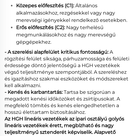
Közepes előfeszítés (C1):
Általános
alkalmazásokhoz, rezgésekkel vagy nagy
merevségi igényekkel rendelkező esetekben.
Erős előfeszítés (C2):
Nagy terhelésű
megmunkálásokhoz és nagy merevségű
gépgépekhez.
- A szerelési alapfelület kritikus fontosságú:
A
rögzítési felület síksága, párhuzamossága és felületi
érdessége döntő jelentőségű a HGH vezetékek
végső teljesítménye szempontjából. A szereléshez
és igazításhoz szakmai eszközöket és módszereket
kell alkalmazni.
- Kenés és karbantartás:
Tartsa be szigorúan a
megadott kenési időközöket és zsírtípusokat. A
megfelelő tömítés és kenés elengedhetetlen a
hosszú élettartam biztosításához.
Az HGH lineáris vezetékek az ipari osztályú golyós
lineáris vezetékek érett, megbízható és nagy
teljesítményű sztenderét képviselik. Alapvető