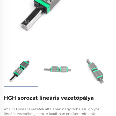
HGH sorozat lineáris vezetőpálya
Az HGH lineáris vezeték általában nagy terhelésű golyós
lineáris vezetőket jelent. A korábban említett miniatűr