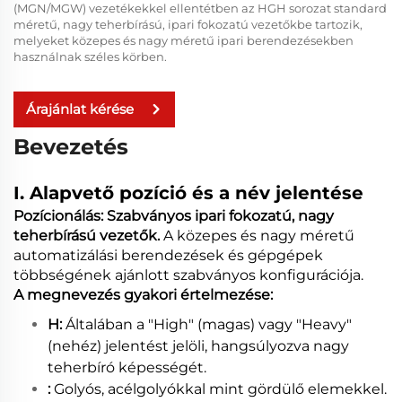
(MGN/MGW) vezetékekkel ellentétben az HGH sorozat standard
méretű, nagy teherbírású, ipari fokozatú vezetőkbe tartozik,
melyeket közepes és nagy méretű ipari berendezésekben
használnak széles körben.
Árajánlat kérése
Bevezetés
I. Alapvető pozíció és a név jelentése
Pozícionálás: Szabványos ipari fokozatú, nagy
teherbírású vezetők.
A közepes és nagy méretű
automatizálási berendezések és gépgépek
többségének ajánlott szabványos konfigurációja.
A megnevezés gyakori értelmezése:
H:
Általában a "High" (magas) vagy "Heavy"
(nehéz) jelentést jelöli, hangsúlyozva nagy
teherbíró képességét.
:
Golyós, acélgolyókkal mint gördülő elemekkel.