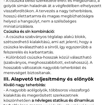
- A csúszka belső szerkezete érett és megbízható, a
golyók simán haladnak át a végfedélben elhelyezett
visszafordítókon. A tervezés a nagy teherbírásra,
hosszú élettartamra és magas megbízhatóságra
helyezi a hangsúlyt, nem a szélsőséges
miniatürizálásra.
Csúszka és sín kombináció:
- A csúszka szabványos téglalap alakú blokk,
szétszedhető kialakítású, ami azt jelenti, hogy a
csúszka leválasztható a sínről, így egyszerűbb a
felszerelés és karbantartás.
- Különböző csúszka-hosszak közül választható
(szabványos, meghosszabbított, extrahosszú). A
hosszabb változatok nagyobb teherbírást és
merevséget biztosítanak.
III. Alapvető teljesítmény és előnyök
Kiváló nagy teherbírás:
- A nagyobb acélgolyók, többsoros visszaforgó
kialakítás és megerősített szerkezetnek
köszönhetően
a névleges statikus és dinamikus