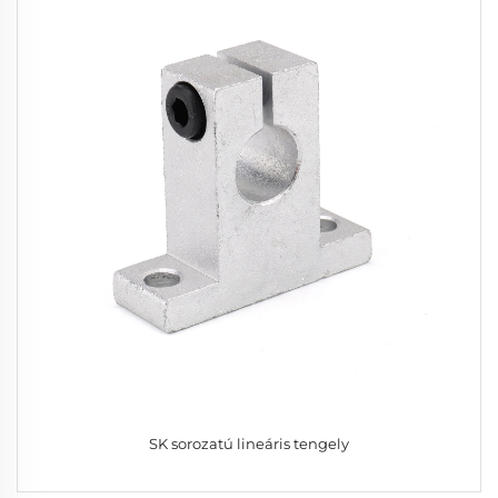
SK sorozatú lineáris tengely