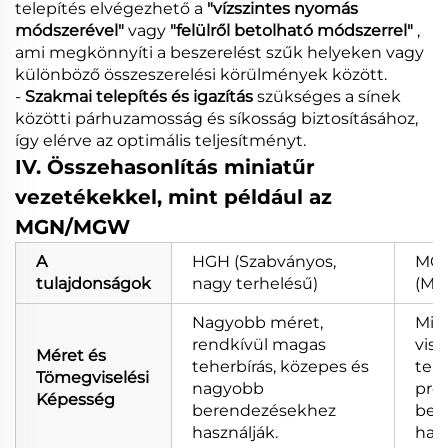
telepítés elvégezhető a
"vízszintes nyomás
módszerével"
vagy
"felülről betolható módszerrel"
,
ami megkönnyíti a beszerelést szűk helyeken vagy
különböző összeszerelési körülmények között.
-
Szakmai telepítés és igazítás
szükséges a sínek
közötti párhuzamosság és síkosság biztosításához,
így elérve az optimális teljesítményt.
IV. Összehasonlítás miniatűr
vezetékekkel, mint például az
MGN/MGW
A
HGH (Szabványos,
MG
tulajdonságok
nagy terhelésű)
(Min
Nagyobb méret,
Min
rendkívül magas
vis
Méret és
teherbírás, közepes és
tehe
Tömegviselési
nagyobb
prec
Képesség
berendezésekhez
ber
használják.
hasz