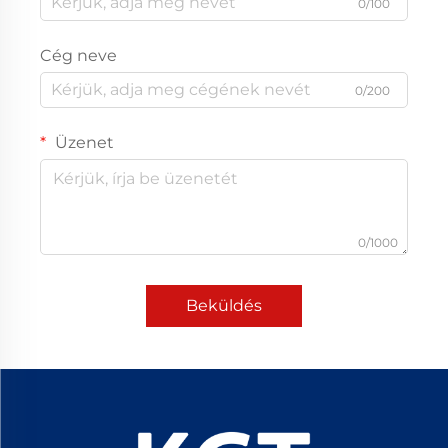
0/100
Cég neve
0/200
Üzenet
0/1000
Beküldés