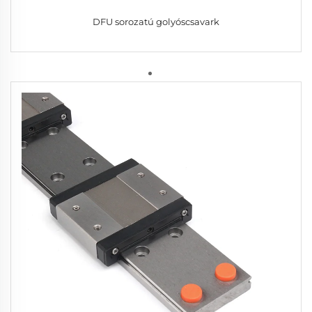
DFU sorozatú golyóscsavark