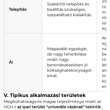
inte
Szakértői telepítés és
csat
Telepítés
beállítás szükséges,
mag
szeparálható kialakítás.
rögz
sze
egy
Ala
egy
Magasabb egységár,
nag
de nagy teherbírása
ber
miatt nagy
töb
Ár
berendezésekben jó
lehe
költséghatékonyságot
ami
kínál.
mag
köl
ere
V. Tipikus alkalmazási területek
Megbízhatósága és magas teljesítménye miatt az
HGH-t
az ipari terület "univerális vázának" tekintik
,