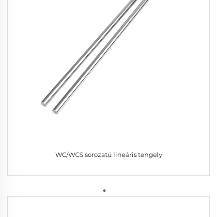
WC/WCS sorozatú lineáris tengely