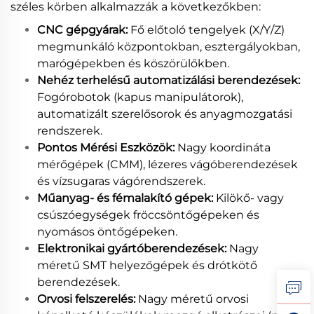
széles körben alkalmazzák a következőkben:
CNC gépgyárak:
Fő előtoló tengelyek (X/Y/Z)
megmunkáló központokban, esztergályokban,
marógépekben és köszörülőkben.
Nehéz terhelésű automatizálási berendezések:
Fogórobotok (kapus manipulátorok),
automatizált szerelősorok és anyagmozgatási
rendszerek.
Pontos Mérési Eszközök:
Nagy koordináta
mérőgépek (CMM), lézeres vágóberendezések
és vízsugaras vágórendszerek.
Műanyag- és fémalakító gépek:
Kilökő- vagy
csúszóegységek fröccsöntőgépeken és
nyomásos öntőgépeken.
Elektronikai gyártóberendezések:
Nagy
méretű SMT helyezőgépek és drótkötő
berendezések.
Orvosi felszerelés:
Nagy méretű orvosi