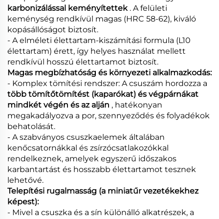
karbonizálással keményítettek
. A felületi
keménység rendkívül magas (HRC 58-62), kiváló
kopásállóságot biztosít.
- A elméleti élettartam-kiszámítási formula (L10
élettartam) érett, így helyes használat mellett
rendkívül hosszú élettartamot biztosít.
Magas megbízhatóság és környezeti alkalmazkodás:
- Komplex tömítési rendszer: A csuszám hordozza a
több tömítőtömítést (kaparókat) és végpárnákat
mindkét végén és az alján
, hatékonyan
megakadályozva a por, szennyeződés és folyadékok
behatolását.
- A szabványos csuszkaelemek általában
kenőcsatornákkal és zsírzócsatlakozókkal
rendelkeznek, amelyek egyszerű időszakos
karbantartást és hosszabb élettartamot tesznek
lehetővé.
Telepítési rugalmasság (a miniatűr vezetékekhez
képest):
- Mivel a csuszka és a sín különálló alkatrészek, a