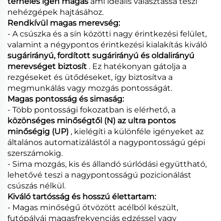
terhelés igen magas
ami ideális választássá teszi
nehézgépek hajtásához.
Rendkívül magas merevség:
- A csúszka és a sín közötti nagy érintkezési felület,
valamint a négypontos érintkezési kialakítás kiváló
sugárirányú, fordított sugárirányú és oldalirányú
merevséget biztosít
. Ez hatékonyan gátolja a
rezgéseket és ütődéseket, így biztosítva a
megmunkálás vagy mozgás pontosságát.
Magas pontosság és simaság:
- Több pontossági fokozatban is elérhető, a
közönséges minőségtől (N) az ultra pontos
minőségig (UP)
, kielégíti a különféle igényeket az
általános automatizálástól a nagypontosságú gépi
szerszámokig.
- Sima mozgás, kis és állandó súrlódási együttható,
lehetővé teszi a nagypontosságú pozicionálást
csúszás nélkül.
Kiváló tartósság és hosszú élettartam:
- Magas minőségű ötvözött acélból készült,
futópályái magasfrekvenciás edzéssel vagy