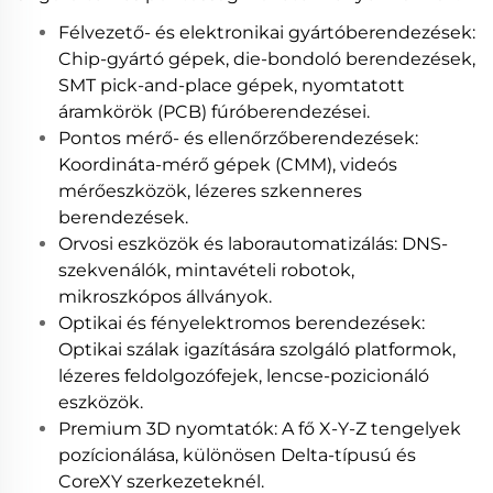
Félvezető- és elektronikai gyártóberendezések:
Chip-gyártó gépek, die-bondoló berendezések,
SMT pick-and-place gépek, nyomtatott
áramkörök (PCB) fúróberendezései.
Pontos mérő- és ellenőrzőberendezések:
Koordináta-mérő gépek (CMM), videós
mérőeszközök, lézeres szkenneres
berendezések.
Orvosi eszközök és laborautomatizálás: DNS-
szekvenálók, mintavételi robotok,
mikroszkópos állványok.
Optikai és fényelektromos berendezések:
Optikai szálak igazítására szolgáló platformok,
lézeres feldolgozófejek, lencse-pozicionáló
eszközök.
Premium 3D nyomtatók: A fő X-Y-Z tengelyek
pozícionálása, különösen Delta-típusú és
CoreXY szerkezeteknél.