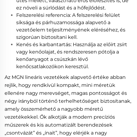
ütés mellett, választható erős előfeszítés is, de
ez növeli a súrlódást és a hőfejlődést.
Felszerelési referencia: A felszerelési felület
síksága és párhuzamossága alapvető a
vezetőelem teljesítményének eléréséhez, és
szigorúan biztosítani kell.
Kenés és karbantartás: Használja az előírt zsírt
vagy kenőolajat, és rendszeresen pótolja a
kenőanyagot a csúszkán lévő
kenőcsatlakozókon keresztül.
Az MGN lineáris vezetékek alapvető értéke abban
rejlik, hogy rendkívül kompakt, mini méretük
ellenére nagy merevséget, magas pontosságot és
négy irányból történő terhelhetőséget biztosítanak,
amely összemérhető a nagyobb méretű
vezetékekkel. Ők alkotják a modern precíziós
műszerek és kis automatizált berendezések
„csontvázát” és „ínait”, hogy elérjék a nagy