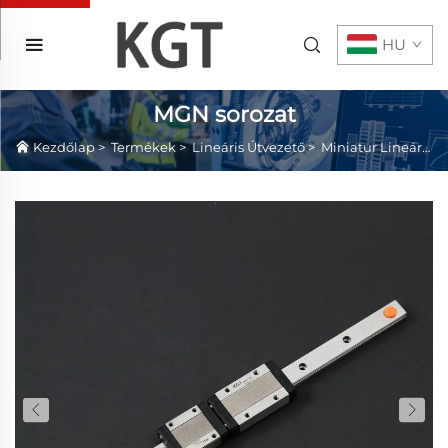
HU
MGN sorozat
Kezdőlap
>
Termékek
>
Lineáris Útvezető
>
Miniatur Lineáris Útvonal