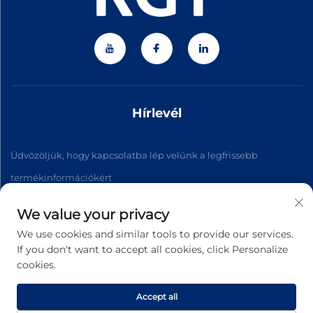
Hírlevél
Üdvözöljük, hogy kapcsolatba lép velünk a legfrissebb
termékinformációkért
We value your privacy
Feliratkozás
We use cookies and similar tools to provide our services.
If you don't want to accept all cookies, click Personalize
cookies.
Szerzői jog © 2026 Zhejiang Jiateng Precision Technology Co.,
Ltd. Minden jog fenntartva. -
Adatvédelmi irányelvek
Accept all