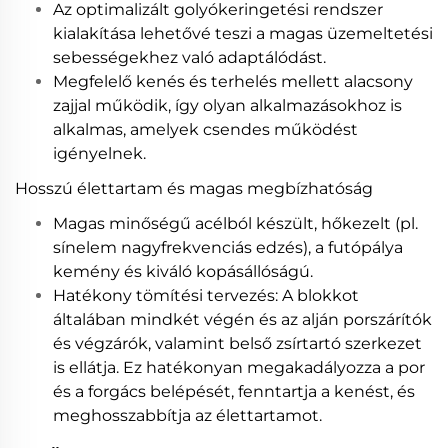
Az optimalizált golyókeringetési rendszer
kialakítása lehetővé teszi a magas üzemeltetési
sebességekhez való adaptálódást.
Megfelelő kenés és terhelés mellett alacsony
zajjal működik, így olyan alkalmazásokhoz is
alkalmas, amelyek csendes működést
igényelnek.
Hosszú élettartam és magas megbízhatóság
Magas minőségű acélból készült, hőkezelt (pl.
sínelem nagyfrekvenciás edzés), a futópálya
kemény és kiváló kopásállóságú.
Hatékony tömítési tervezés: A blokkot
általában mindkét végén és az alján porszárítók
és végzárók, valamint belső zsírtartó szerkezet
is ellátja. Ez hatékonyan megakadályozza a por
és a forgács belépését, fenntartja a kenést, és
meghosszabbítja az élettartamot.