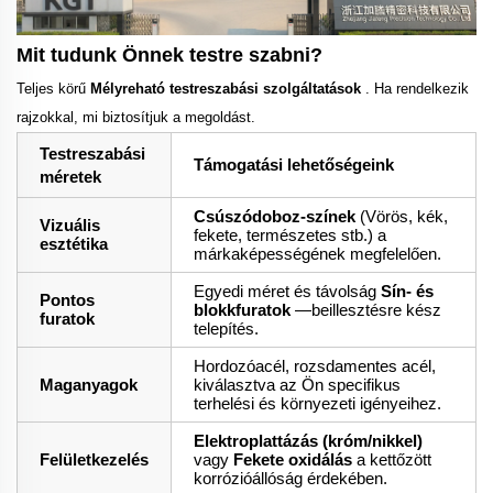
Mit tudunk Önnek testre szabni?
Teljes körű
Mélyreható testreszabási szolgáltatások
. Ha rendelkezik
rajzokkal, mi biztosítjuk a megoldást.
Testreszabási
Támogatási lehetőségeink
méretek
Csúszódoboz-színek
(Vörös, kék,
Vizuális
fekete, természetes stb.) a
esztétika
márkaképességének megfelelően.
Egyedi méret és távolság
Sín- és
Pontos
blokkfuratok
—beillesztésre kész
furatok
telepítés.
Hordozóacél, rozsdamentes acél,
Maganyagok
kiválasztva az Ön specifikus
terhelési és környezeti igényeihez.
Elektroplattázás (króm/nikkel)
Felületkezelés
vagy
Fekete oxidálás
a kettőzött
korrózióállóság érdekében.