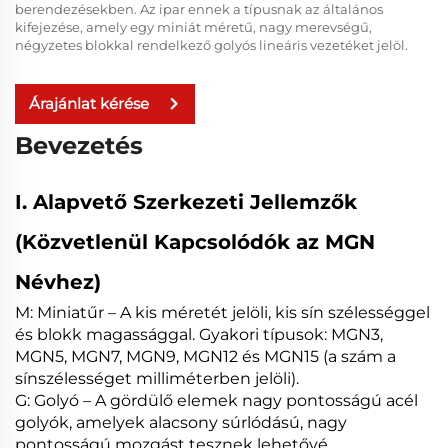
berendezésekben. Az ipar ennek a típusnak az általános
kifejezése, amely egy miniát méretű, nagy merevségű,
négyzetes blokkal rendelkező golyós lineáris vezetéket jelöl.
Árajánlat kérése
Bevezetés
I. Alapvető Szerkezeti Jellemzők
(Közvetlenül Kapcsolódók az MGN
Névhez)
M: Miniatűr – A kis méretét jelöli, kis sín szélességgel
és blokk magassággal. Gyakori típusok: MGN3,
MGN5, MGN7, MGN9, MGN12 és MGN15 (a szám a
sínszélességet milliméterben jelöli).
G: Golyó – A gördülő elemek nagy pontosságú acél
golyók, amelyek alacsony súrlódású, nagy
pontosságú mozgást tesznek lehetővé.