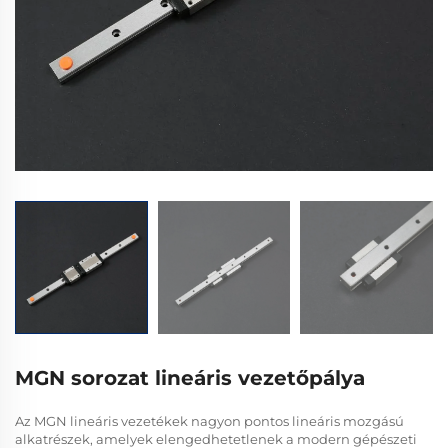
MGN sorozat lineáris vezetőpálya
Az MGN lineáris vezetékek nagyon pontos lineáris mozgású
alkatrészek, amelyek elengedhetetlenek a modern gépészeti