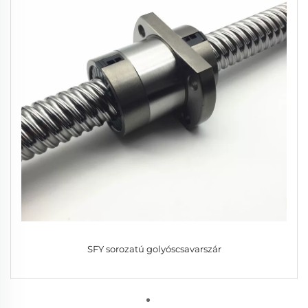
SFY sorozatú golyóscsavarszár