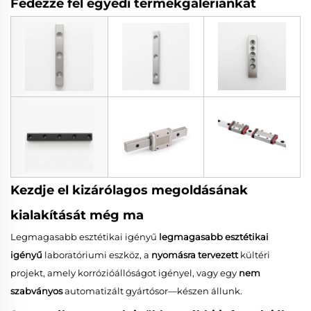
Fedezze fel egyedi termékgalériánkat
Kezdje el kizárólagos megoldásának
kialakítását még ma
Legmagasabb esztétikai igényű
legmagasabb esztétikai
igényű
laboratóriumi eszköz, a
nyomásra tervezett
kültéri
projekt, amely korrózióállóságot igényel, vagy egy
nem
szabványos
automatizált gyártósor—készen állunk.