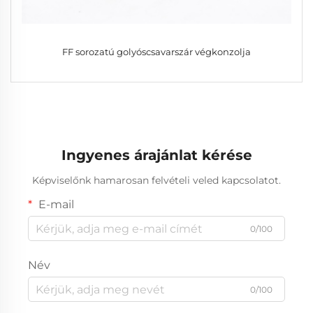
FF sorozatú golyóscsavarszár végkonzolja
Ingyenes árajánlat kérése
Képviselőnk hamarosan felvételi veled kapcsolatot.
E-mail
0/100
Név
0/100