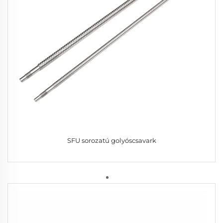
SFU sorozatú golyóscsavark