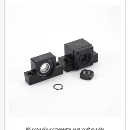
EK sorozatú golyóscsavarszár végkonzolja