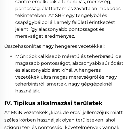
szintre emelkedik a teherbírás, merevség,
pontosság, élettartam és zavartalan működés
tekintetében. Az SBR egy tengelyből és
csapágybélből áll, amely felületi érintkezést
jelent, így alacsonyabb pontosságot és
merevséget eredményez.
Összehasonlítás nagy hengeres vezetékkel:
MGN: Sokkal kisebb méretű és teherbírású, de
magasabb pontosságot, alacsonyabb súrlódást
és alacsonyabb árat kínál. A hengeres
vezetékek ultra magas merevségről és nagy
teherbírásról ismertek, nagy gépgépeknél
használják.
IV. Tipikus alkalmazási területek
Az MGN vezetékek „kicsi, de erős” jellemzőjük miatt
széles körben használják olyan területeken, ahol
szigorú tér- és pontossági követelmények vannak: