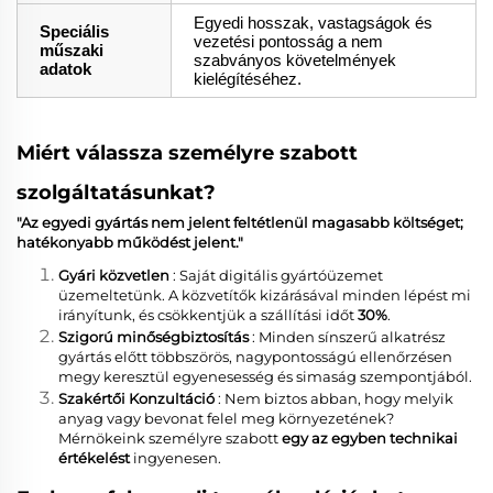
Egyedi hosszak, vastagságok és
Speciális
vezetési pontosság a nem
műszaki
szabványos követelmények
adatok
kielégítéséhez.
Miért válassza személyre szabott
szolgáltatásunkat?
"Az egyedi gyártás nem jelent feltétlenül magasabb költséget;
hatékonyabb működést jelent."
Gyári közvetlen
: Saját digitális gyártóüzemet
üzemeltetünk. A közvetítők kizárásával minden lépést mi
irányítunk, és csökkentjük a szállítási időt
30%
.
Szigorú minőségbiztosítás
: Minden sínszerű alkatrész
gyártás előtt többszörös, nagypontosságú ellenőrzésen
megy keresztül egyenesesség és simaság szempontjából.
Szakértői Konzultáció
: Nem biztos abban, hogy melyik
anyag vagy bevonat felel meg környezetének?
Mérnökeink személyre szabott
egy az egyben technikai
értékelést
ingyenesen.