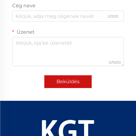
Cég neve
0/200
Üzenet
0/1000
Beküldés