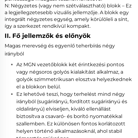
N: Négyzetes (vagy nem szétválasztható) blokk – Ez
a legjellegzetesebb vizuális jellemzője. A blokk egy
integrált négyzetes egység, amely körülöleli a sínt,
így a szerkezet rendkívül kompakt.
II. Fő jellemzők és előnyök
Magas merevség és egyenlő teherbírás négy
irányból
Az MGN vezetőblokk két érintkezési pontos
vagy négsoros golyós kialakítást alkalmaz, a
golyók szimmetrikusan elosztva helyezkednek
el a blokkon belül.
Ez lehetővé teszi, hogy terhelést mind négy
irányból (sugárirányú, fordított sugárirányú és
oldalirányú) elviseljen, kiváló ellenállást
biztosítva a csavaró- és borító nyomatékkal
szallemben. Ez különösen fontos korlátozott
helyen történő alkalmazásoknál, ahol stabil