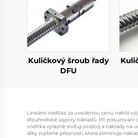
Kuličkový šroub řady
Kuli
DFU
Lineární vodítko za uvedenou cenu nabízí vý
dlouhodobé úspory nákladů. Při posuzování ce
vodítka výrazně snižují prostoj a náklady na 
díky zvýšené přesnosti, která eliminuje nák