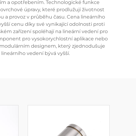
ením a opotřebením. Technologické funkce
povrchové úpravy, které prodlužují životnost
žbu a provoz v průběhu času. Cena lineárního
šší cenu díky své vynikající odolnosti proti
ském zařízení spoléhají na lineární vedení pro
komponent pro vysokorychlostní aplikace nebo
na modulárním designem, který zjednodušuje
 lineárního vedení bývá vyšší.