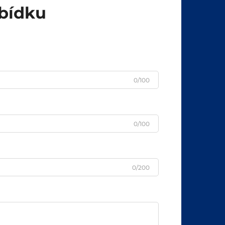
abídku
0/100
0/100
0/200