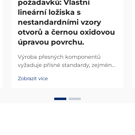
požadavků: Vlastní
lineární ložiska s
nestandardními vzory
otvorů a černou oxidovou
úpravou povrchu.
Výroba přesných komponentů
vyžaduje přísné standardy, zejména
tehdy, když standardní řešení
Zobrazit více
nesplňují konkrétní požadavky
daného použití. Není-standardní
lineární ložiska se stala klíčovými
komponenty pro průmyslové
odvětví, která vyžadují nestandardní
konfigurace...