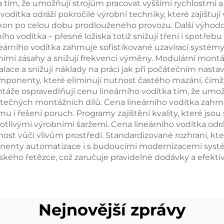
a tím, že umožňují strojům pracovat vyššími rychlostmi a 
 vodítka odráží pokročilé výrobní techniky, které zajišť
ýkon po celou dobu prodlouženého provozu. Další výhodo
o vodítka – přesné ložiska totiž snižují tření i spotřebu
árního vodítka zahrnuje sofistikované uzavírací systémy
ními zásahy a snižují frekvenci výměny. Modulární montá
alace a snižují náklady na práci jak při počátečním nast
onenty, které eliminují nutnost častého mazání, čímž se
áže ospravedlňují cenu lineárního vodítka tím, že umožň
atečných montážních dílů. Cena lineárního vodítka zah
 i řešení poruch. Programy zajištění kvality, které jsou 
otlivými výrobními šaržemi. Cena lineárního vodítka odrá
ost vůči vlivům prostředí. Standardizované rozhraní, kter
omponenty automatizace i s budoucími modernizacemi syst
ského řetězce, což zaručuje pravidelné dodávky a efektiv
Nejnovější zprávy