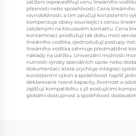
zatížení ospravedlňují cenu lineárního vodítk
přesnosti nebo spolehlivosti. Cena lineárního
rovnoběžností, a tím zaručují konzistentní v
kompenzuje obavy související s cenou lineárníh
založenými na klouzavém kontaktu. Cena line
kontaminací, prodlužují tak dobu mezi servis
lineárního vodítka, zjednodušují postupy inst
lineárního vodítka zahrnuje předmaštěné komp
náklady na údržbu. Univerzální možnosti mont
nutnosti výroby speciálních úprav nebo dod
dokumentaci, která urychluje integraci systému
konzistentní výkon a spolehlivost napříč jedn
deklarované nosné kapacity, životnost a odoln
zajišťují kompatibilitu s již existujícími k
globální dostupnost a spolehlivost dodavatel