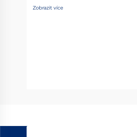
součástek v moderní průmyslové
Zobrazit více
automatizaci a přesné technice. Tyto
specializované zařízení umožňují
hladký, řízený lineární pohyb po
předem určené dráze, čímž se
stávají nepostradatelnými...