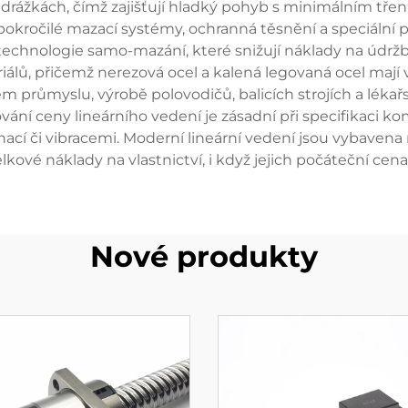
drážkách, čímž zajišťují hladký pohyb s minimálním tř
 pokročilé mazací systémy, ochranná těsnění a speciální 
í technologie samo-mazání, které snižují náklady na údr
iálů, přičemž nerezová ocel a kalená legovaná ocel mají vy
ém průmyslu, výrobě polovodičů, balicích strojích a lékař
ování ceny lineárního vedení je zásadní při specifikaci 
nací či vibracemi. Moderní lineární vedení jsou vybave
kové náklady na vlastnictví, i když jejich počáteční cena
Nové produkty