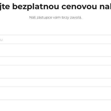
jte bezplatnou cenovou n
Náš zástupce vám brzy zavolá.