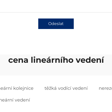
Odeslat
cena lineárního vedení
eární kolejnice
těžká vodící vedení
nerezo
neární vedení