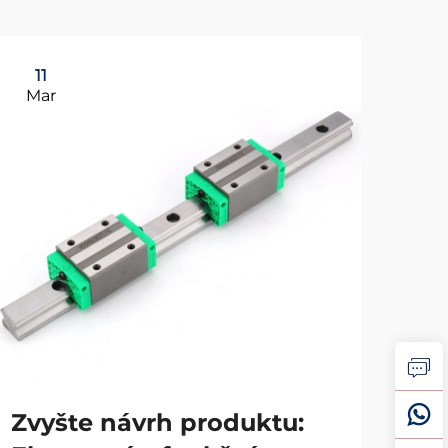
11
0
Mar
Ap
Zvyšte návrh produktu:
Ma