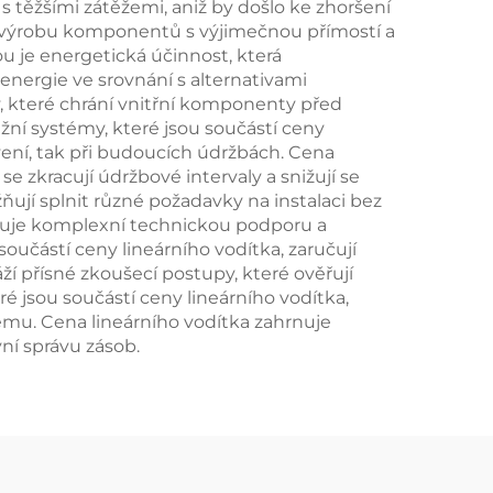
s těžšími zátěžemi, aniž by došlo ke zhoršení
ují výrobu komponentů s výjimečnou přímostí a
u je energetická účinnost, která
 energie ve srovnání s alternativami
, které chrání vnitřní komponenty před
žní systémy, které jsou součástí ceny
avení, tak při budoucích údržbách. Cena
 zkracují údržbové intervaly a snižují se
ují splnit různé požadavky na instalaci bez
rnuje komplexní technickou podporu a
součástí ceny lineárního vodítka, zaručují
ží přísné zkoušecí postupy, které ověřují
é jsou součástí ceny lineárního vodítka,
ému. Cena lineárního vodítka zahrnuje
ní správu zásob.