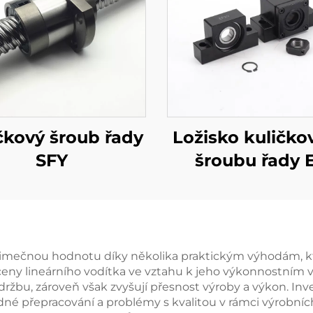
čkový šroub řady
Ložisko kuličko
SFY
šroubu řady 
jimečnou hodnotu díky několika praktickým výhodám, kter
ny lineárního vodítka ve vztahu k jeho výkonnostním výh
údržbu, zároveň však zvyšují přesnost výroby a výkon. Inv
ladné přepracování a problémy s kvalitou v rámci výrobn