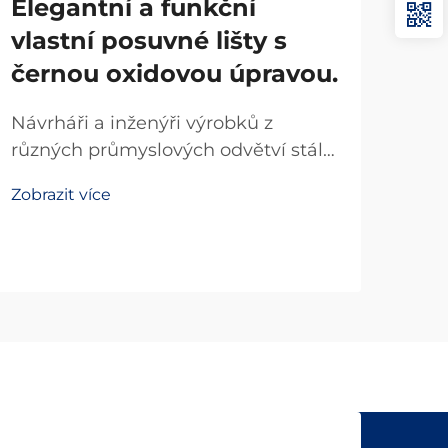
Elegantní a funkční
pr
vlastní posuvné lišty s
Ek
černou oxidovou úpravou.
kl
ox
Návrháři a inženýři výrobků z
OE
různých průmyslových odvětví stále
více uznávají transformační dopad
Pro
Zobrazit více
vysoce kvalitních posuvných lišt jak
ori
na funkčnost, tak na estetický
velk
vzhled. Pokud návrh výrobku
Zobr
kom
vyžaduje přesné pohyby při
kval
zachování...
výb
roz
výr
kus
tradi