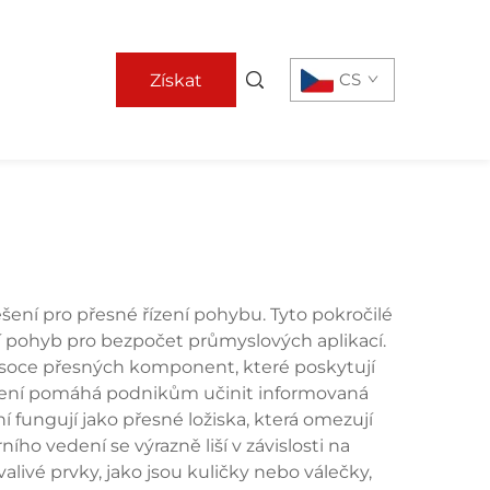
CS
Získat
nabídku
ešení pro přesné řízení pohybu. Tyto pokročilé
í pohyb pro bezpočet průmyslových aplikací.
vysoce přesných komponent, které poskytují
edení pomáhá podnikům učinit informovaná
 fungují jako přesné ložiska, která omezují
ho vedení se výrazně liší v závislosti na
alivé prvky, jako jsou kuličky nebo válečky,