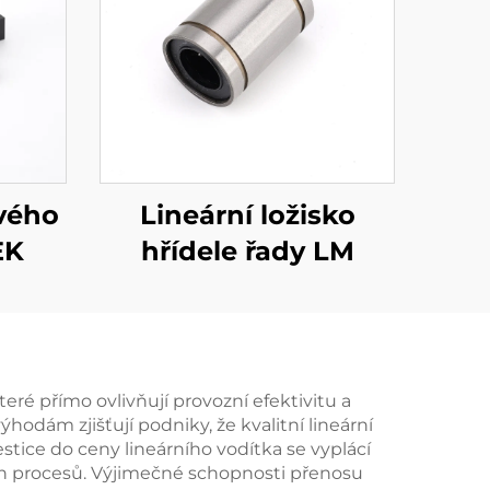
vého
Lineární ložisko
EK
hřídele řady LM
é přímo ovlivňují provozní efektivitu a
odám zjišťují podniky, že kvalitní lineární
estice do ceny lineárního vodítka se vyplácí
ích procesů. Výjimečné schopnosti přenosu