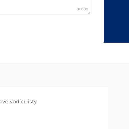
0/1000
vé vodící lišty