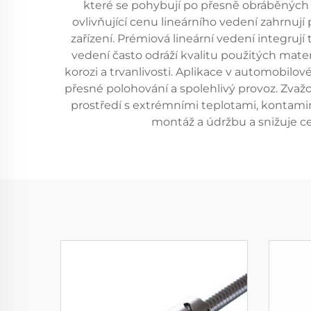
které se pohybují po přesně obráběných 
ovlivňující cenu lineárního vedení zahrnují
zařízení. Prémiová lineární vedení integruj
vedení často odráží kvalitu použitých mater
korozi a trvanlivosti. Aplikace v automobilov
přesné polohování a spolehlivý provoz. Zvaž
prostředí s extrémními teplotami, kontami
montáž a údržbu a snižuje cel