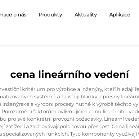
mace o nás
Produkty
Aktuality
Aplikace
cena lineárního vedení
vestiční kritérium pro výrobce a inženýry, kteří hledají ř
izovaných systémů a zajišťují hladký a přesný lineárn
né inženýrské a výrobní procesy nutné k výrobě těchto 
. Porozumění faktorům ovlivňujícím cenu lineárního v
u pro své konkrétní provozní požadavky. Lineární vedení
í zatížení a zachovávají polohovou přesnost. Cena lineární
a specializovaných funkcích. Tyto komponenty využívají v